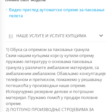
Видео преглед аутоматске опреме за паковање
пелета
НАШЕ УСЛУГЕ И УСЛУГЕ КУПЦИМА
1) Обука са опремом за паковање гранула
Свим нашим купцима који су купили опрему
пружамо литературу о основама паковања
гранула у различите амбалажне материјале, са
амбалажним амбалажом. Обављамо консултације
телефоном и преписком, помажемо у решавању
потешкоћа у производњи наше опреме.
Испоручујемо резервне делове и потрошни
материјал. Пружамо помоћ у продаји половне
опреме.
2) ПОТПУНО ПРОИЗВОДЊЕ СТРОЈЕВИМА ЗА