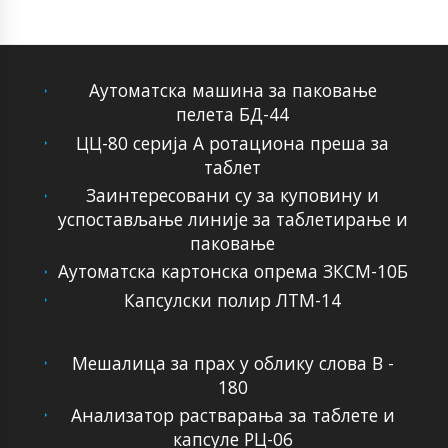
Аутоматска машина за паковање
пелета БД-44
ЦЦ-80 серија А ротациона преша за
таблет
Заинтересовани су за куповину и
успостављање линије за таблетирање и
паковање
Аутоматска картонска опрема ЗКСМ-10Б
Капсулски полир ЛТМ-14
Мешалица за прах у облику слова В -
180
Анализатор растварања за таблете и
капсуле РЦ-06