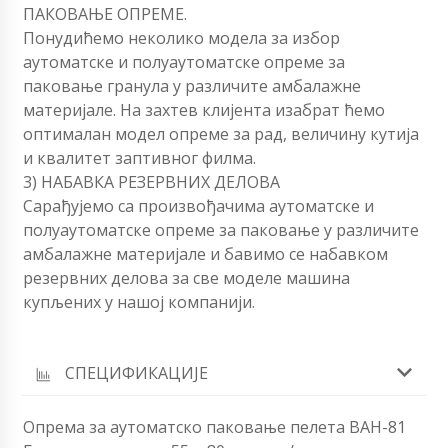
ПАКОВАЊЕ ОПРЕМЕ.
Понудићемо неколико модела за избор
аутоматске и полуаутоматске опреме за
паковање гранула у различите амбалажне
материјале. На захтев клијента изабрат ћемо
оптималан модел опреме за рад, величину кутија
и квалитет заптивног филма.
3) НАБАВКА РЕЗЕРВНИХ ДЕЛОВА
Сарађујемо са произвођачима аутоматске и
полуаутоматске опреме за паковање у различите
амбалажне материјале и бавимо се набавком
резервних делова за све моделе машина
купљених у нашој компанији.
СПЕЦИФИКАЦИЈЕ
Опрема за аутоматско паковање пелета ВАН-81