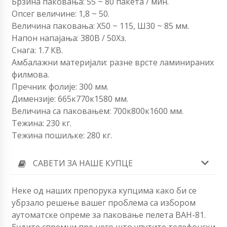
Брзина паковања: 55 ~ 80 пакета / мин.
Опсег величине: 1,8 ~ 50.
Величина паковања: Х50 ~ 115, Ш30 ~ 85 мм.
Напон напајања: 380В / 50Хз.
Снага: 1.7 КВ.
Амбалажни материјали: разне врсте ламинираних
филмова.
Пречник фолије: 300 мм.
Димензије: 665к770к1580 мм.
Величина са паковањем: 700к800к1600 мм.
Тежина: 230 кг.
Тежина пошиљке: 280 кг.
САВЕТИ ЗА НАШЕ КУПЦЕ
Неке од наших препорука купцима како би се
убрзало решење вашег проблема са избором
аутоматске опреме за паковање пелета ВАН-81.