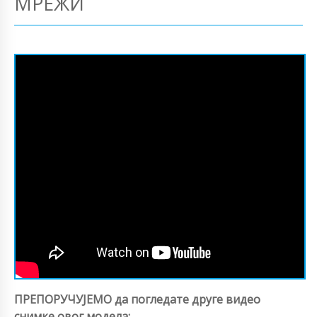
МРЕЖИ
ПРЕПОРУЧУЈЕМО да погледате друге видео
снимке овог модела: