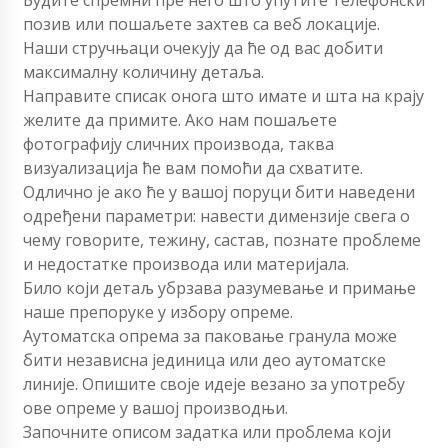
Будите спремни пре него што упутите телефонски
позив или пошаљете захтев са веб локације.
Наши стручњаци очекују да ће од вас добити
максималну количину детаља.
Направите списак онога што имате и шта на крају
желите да примите. Ако нам пошаљете
фотографију сличних производа, таква
визуализација ће вам помоћи да схватите.
Одлично је ако ће у вашој поруци бити наведени
одређени параметри: навести димензије свега о
чему говорите, тежину, састав, познате проблеме
и недостатке производа или материјала.
Било који детаљ убрзава разумевање и примање
наше препоруке у избору опреме.
Аутоматска опрема за паковање гранула може
бити независна јединица или део аутоматске
линије. Опишите своје идеје везано за употребу
ове опреме у вашој производњи.
Започните описом задатка или проблема који