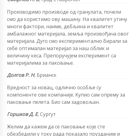
Производимо производе од гранулата, почели
смо да користимо ову машину. На квалитет утичу
многи фактори, наиме, дебљина и квалитет
амбалажног материјала, земља произвођача овог
материјала. Дуго смо експериментално бирали за
себе оптималан материјал за наш облик и
величину кеса. Препоручујем експеримент са
материјалима за паковање.
Долгов Р. Н
,
Брианск
Вредност за новац, одлично особље су
компоненте ове компаније. Купио сам опрему за
паковање пелета. Био сам задовољан.
Горшков Д. Е
, Сургут
Желим да кажем да се паковање које сте
обезбедили у току рада показало поузданим и