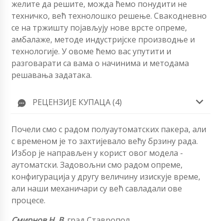
желите да решите, можда ћемо понудити не
техничко, већ технолошко решење. Свакодневно
се на тржишту појављују нове врсте опреме,
амбалаже, методе индустријске производње и
технологије. У овоме ћемо вас упутити и
разговарати са вама о начинима и методама
решавања задатака.
РЕЦЕНЗИЈЕ КУПАЦА (4)
Почели смо с радом полуаутоматских пакера, али
с временом је то захтијевало већу брзину рада.
Избор је направљен у корист овог модела -
аутоматски. Задовољни смо радом опреме,
конфигурација у другу величину изискује време,
али наши механичари су већ савладали ове
процесе.
Смирнов Н. В
,
град Ставропол