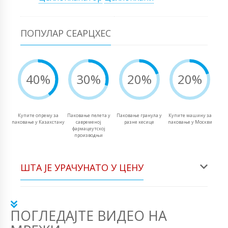
ПОПУЛАР СЕАРЦХЕС
40%
30%
20%
20%
Купите опрему за
Паковање пелета у
Паковање гранула у
Купите машину за
паковање у Казахстану
савременој
разне кесице
паковање у Москви
фармацеутској
производњи
ШТА ЈЕ УРАЧУНАТО У ЦЕНУ
ПОГЛЕДАЈТЕ ВИДЕО НА