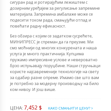
сигуран рад и ротирајућим лежиштем с
дозирним уређајем за регулисање запремине
материјала. Запремина амбалаже може се
подесити током рада, смањујући отпад и
повећати радну ефикасност.
Без обзира с којим се задатком сусрећете,
МИНИПРЕСС је спреман да га преузме. Ми
смо моћнији од многих конкурената и наша
услуга је много практичнија. Купцима
пружамо импресивне услове и невероватно
брзо испуњавају поруџбине. Наши стручњаци
користе најсавременије технологије на свету
за одабир разне опреме. Имамо све што вам
је потребно за модерну производњу на било
ком нивоу. И још више.
7,452 $
ЦЕНА:
КАКО СМАЊИТИ ЦЕНУ?