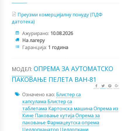
Преузми комерцијалну понуду (ПДФ
датотека)
Ажурирано:
10.08.2026
На лагеру
Гаранција:
1 година
ОПРЕМА ЗА АУТОМАТСКО
МОДЕЛ:
ПАКОВАЊЕ ПЕЛЕТА ВАН-81
Означено као:
Блистер са
капсулама
Блистер са
таблетама
Картонска машина
Опрема из
Кине
Паковање кутија
Опрема за
паковање
Фармацеутска опрема
Целлопханатор
Целлопхани