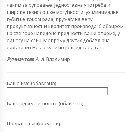
лаким за руковање. Једноставна употреба и
широке технолошке могућности, уз минималне
губитке током рада, пружају највећу
продуктивност и квалитет производа. С обзиром
на све горе наведене предности ваше опреме, у
односу на сличну опрему других добављача,
одлучили смо да купимо још једну од вас.
Румиантсев А. А
,
Владимир
Ваше име (обавезно)
Ваша адреса е-поште (обавезна)
Повратна информација: