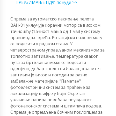
ПРЕУЗИМАЊЕ ПДФ понуде >>
Опрема за аутоматско пакирање пелета
ВАН-81 укључује корачни мотор са високом
тачношћу (тачност мања од 1 мм) у систему
производње врећа. Ротацијски ножеви могу
се подесити у радном стању. У
четвеространом управљаном механизмом за
топлотно заптивање, температура сваког
пута за бртвљење може се подесити
одвојено, добар топлотни баланс, квалитет
заптивки је висок и погодан за разне
амбалажне материјале. "Паметан"
фотоелектрични систем за праћење за
локализацију шифре у боји. Окретан
увлачење папира повећава поузданост
фотонапонског система и штампача кодова.
Опрема је опремљена бочним поклопцем за