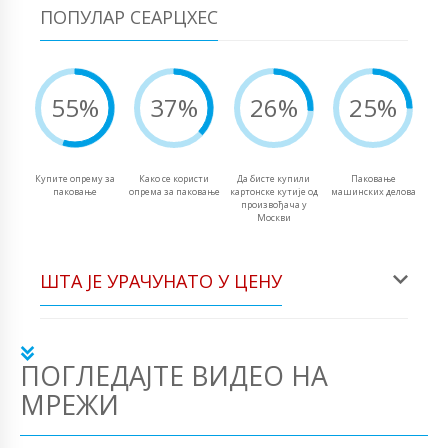
ПОПУЛАР СЕАРЦХЕС
55%
37%
26%
25%
Купите опрему за
Како се користи
Да бисте купили
Паковање
паковање
опрема за паковање
картонске кутије од
машинских делова
произвођача у
Москви
ШТА ЈЕ УРАЧУНАТО У ЦЕНУ
ПОГЛЕДАЈТЕ ВИДЕО НА
МРЕЖИ