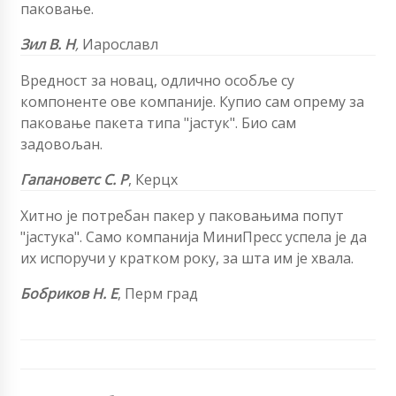
паковање.
Зил В. Н
,
Иарославл
Вредност за новац, одлично особље су
компоненте ове компаније. Купио сам опрему за
паковање пакета типа "јастук". Био сам
задовољан.
Гапановетс С. Р
, Керцх
Хитно је потребан пакер у паковањима попут
"јастука". Само компанија МиниПресс успела је да
их испоручи у кратком року, за шта им је хвала.
Бобриков Н. Е
, Перм град