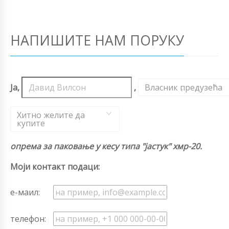
НАПИШИТЕ НАМ ПОРУКУ
Ја,
,
Власник предузећа
,
Хитно желите да
купите
опрема за паковање у кесу типа "јастук" хмр-20.
Моји контакт подаци:
е-маил:
телефон: