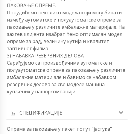
ПАКОВАЊЕ ОПРЕМЕ.
Понудићемо неколико модела који могу бирати
између аутоматске и полуаутоматске опреме за
паковање у различите амбалажне материјале. На
захтев клијента изабрат ћемо оптималан модел
опреме за рад, величину кутија и квалитет
заптивног филма.
3) НАБАВКА РЕЗЕРВНИХ ДЕЛОВА
Сарађујемо са произвођачима аутоматске и
полуаутоматске опреме за паковање у различите
амбалажне материјале и бавимо се набавком
резервних делова за све моделе машина
купљених у нашој компанији.
СПЕЦИФИКАЦИЈЕ
Опрема за паковање у пакет попут "јастука"