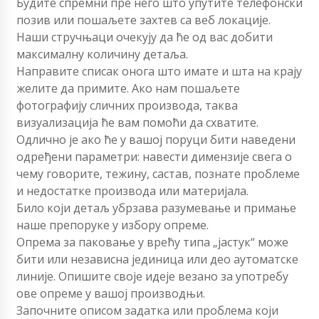
Будите спремни пре него што упутите телефонски
позив или пошаљете захтев са веб локације.
Наши стручњаци очекују да ће од вас добити
максималну количину детаља.
Направите списак онога што имате и шта на крају
желите да примите. Ако нам пошаљете
фотографију сличних производа, таква
визуализација ће вам помоћи да схватите.
Одлично је ако ће у вашој поруци бити наведени
одређени параметри: навести димензије свега о
чему говорите, тежину, састав, познате проблеме
и недостатке производа или материјала.
Било који детаљ убрзава разумевање и примање
наше препоруке у избору опреме.
Опрема за паковање у врећу типа „јастук“ може
бити или независна јединица или део аутоматске
линије. Опишите своје идеје везано за употребу
ове опреме у вашој производњи.
Започните описом задатка или проблема који