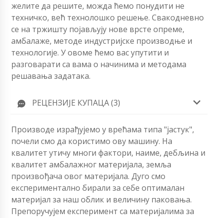
желите да решите, можда ћемо понудити не
техничко, већ технолошко решење. Свакодневно
се на тржишту појављују нове врсте опреме,
амбалаже, методе индустријске производње и
технологије. У овоме ћемо вас упутити и
разговарати са вама о начинима и методама
решавања задатака.
РЕЦЕНЗИЈЕ КУПАЦА (3)
Производе израђујемо у врећама типа "јастук",
почели смо да користимо ову машину. На
квалитет утичу многи фактори, наиме, дебљина и
квалитет амбалажног материјала, земља
произвођача овог материјала. Дуго смо
експериментално бирали за себе оптималан
материјал за наш облик и величину паковања.
Препоручујем експеримент са материјалима за