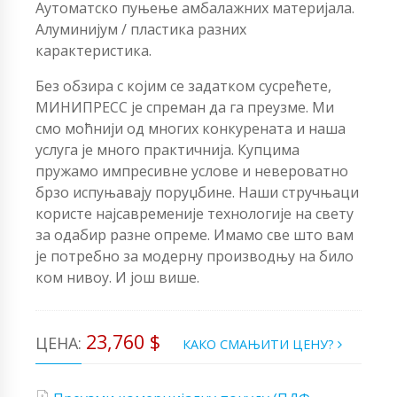
Аутоматско пуњење амбалажних материјала.
Алуминијум / пластика разних
карактеристика.
Без обзира с којим се задатком сусрећете,
МИНИПРЕСС је спреман да га преузме. Ми
смо моћнији од многих конкурената и наша
услуга је много практичнија. Купцима
пружамо импресивне услове и невероватно
брзо испуњавају поруџбине. Наши стручњаци
користе најсавременије технологије на свету
за одабир разне опреме. Имамо све што вам
је потребно за модерну производњу на било
ком нивоу. И још више.
23,760 $
ЦЕНА:
КАКО СМАЊИТИ ЦЕНУ?