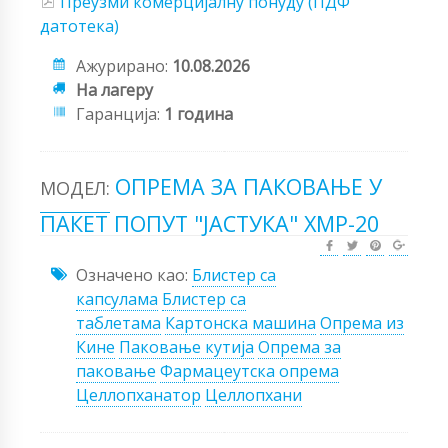
Преузми комерцијалну понуду (ПДФ
датотека)
Ажурирано:
10.08.2026
На лагеру
Гаранција:
1 година
ОПРЕМА ЗА ПАКОВАЊЕ У
МОДЕЛ:
ПАКЕТ ПОПУТ "ЈАСТУКА" ХМР-20
Означено као:
Блистер са
капсулама
Блистер са
таблетама
Картонска машина
Опрема из
Кине
Паковање кутија
Опрема за
паковање
Фармацеутска опрема
Целлопханатор
Целлопхани