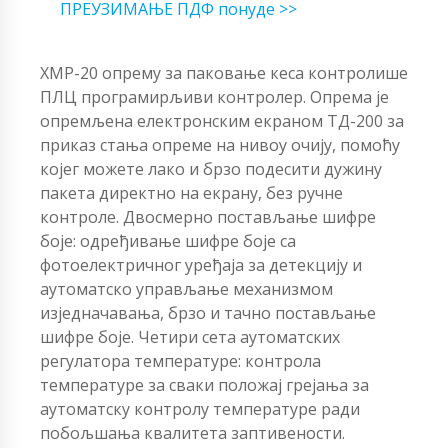
ПРЕУЗИМАЊЕ ПДФ понуде >>
ХМР-20 опрему за паковање кеса контролише
ПЛЦ програмирљиви контролер. Опрема је
опремљена електронским екраном ТД-200 за
приказ стања опреме на нивоу очију, помоћу
којег можете лако и брзо подесити дужину
пакета директно на екрану, без ручне
контроле. Двосмерно постављање шифре
боје: одређивање шифре боје са
фотоелектричног уређаја за детекцију и
аутоматско управљање механизмом
изједначавања, брзо и тачно постављање
шифре боје. Четири сета аутоматских
регулатора температуре: контрола
температуре за сваки положај грејања за
аутоматску контролу температуре ради
побољшања квалитета заптивености.