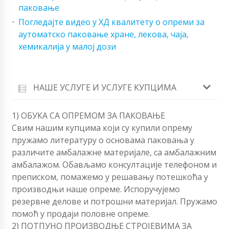
паковање
Погледајте видео у ХД квалитету о опреми за
аутоматско паковање хране, лекова, чаја,
хемикалија у малој дози
НАШЕ УСЛУГЕ И УСЛУГЕ КУПЦИМА
1) ОБУКА СА ОПРЕМОМ ЗА ПАКОВАЊЕ
Свим нашим купцима који су купили опрему
пружамо литературу о основама паковања у
различите амбалажне материјале, са амбалажним
амбалажом. Обављамо консултације телефоном и
преписком, помажемо у решавању потешкоћа у
производњи наше опреме. Испоручујемо
резервне делове и потрошни материјал. Пружамо
помоћ у продаји половне опреме.
2) ПОТПУНО ПРОИЗВОДЊЕ СТРОЈЕВИМА ЗА