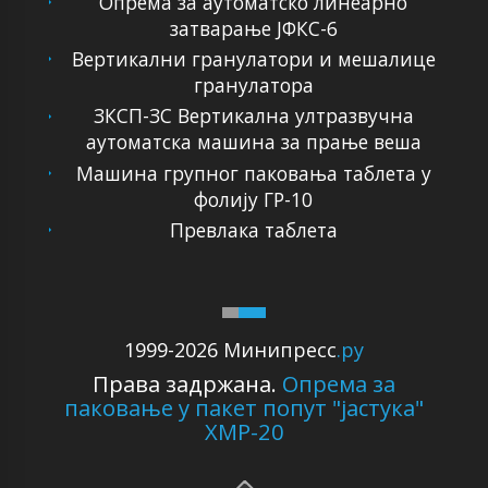
Опрема за аутоматско линеарно
затварање ЈФКС-6
Вертикални гранулатори и мешалице
гранулатора
ЗКСП-ЗС Вертикална ултразвучна
аутоматска машина за прање веша
Машина групног паковања таблета у
фолију ГР-10
Превлака таблета
1999-2026 Минипресс
.ру
Права задржана.
Опрема за
паковање у пакет попут "јастука"
ХМР-20