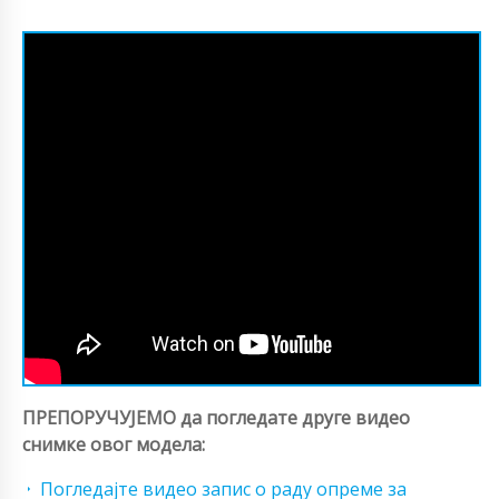
ПРЕПОРУЧУЈЕМО да погледате друге видео
снимке овог модела:
Погледајте видео запис о раду опреме за