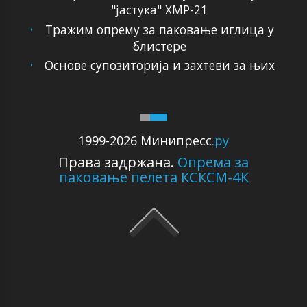
"јастука" ХМР-21
Тражим опрему за паковање иглица у
блистере
Основе супозиторија и захтеви за њих
1999-2026 Минипресс
.ру
Права задржана.
Опрема за
паковање пелета КСКСМ-4К