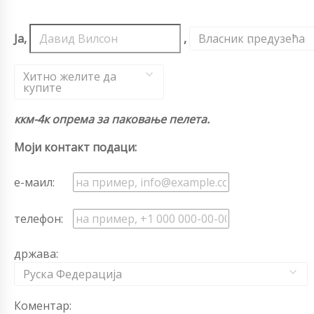
Ја,
,
Власник предузећа
,
Хитно желите да
купите
ккм-4к опрема за паковање пелета.
Моји контакт подаци:
е-маил:
телефон:
држава:
Руска Федерација
Коментар: