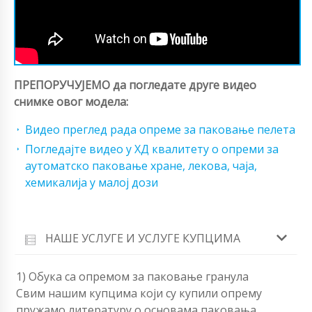
ПРЕПОРУЧУЈЕМО да погледате друге видео
снимке овог модела:
Видео преглед рада опреме за паковање пелета
Погледајте видео у ХД квалитету о опреми за
аутоматско паковање хране, лекова, чаја,
хемикалија у малој дози
НАШЕ УСЛУГЕ И УСЛУГЕ КУПЦИМА
1) Обука са опремом за паковање гранула
Свим нашим купцима који су купили опрему
пружамо литературу о основама паковања