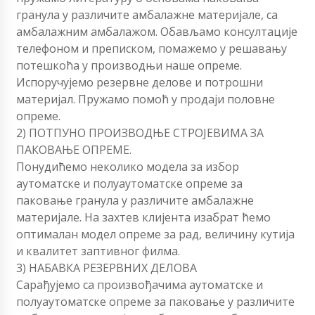
гранула у различите амбалажне материјале, са
амбалажним амбалажом. Обављамо консултације
телефоном и преписком, помажемо у решавању
потешкоћа у производњи наше опреме.
Испоручујемо резервне делове и потрошни
материјал. Пружамо помоћ у продаји половне
опреме.
2) ПОТПУНО ПРОИЗВОДЊЕ СТРОЈЕВИМА ЗА
ПАКОВАЊЕ ОПРЕМЕ.
Понудићемо неколико модела за избор
аутоматске и полуаутоматске опреме за
паковање гранула у различите амбалажне
материјале. На захтев клијента изабрат ћемо
оптималан модел опреме за рад, величину кутија
и квалитет заптивног филма.
3) НАБАВКА РЕЗЕРВНИХ ДЕЛОВА
Сарађујемо са произвођачима аутоматске и
полуаутоматске опреме за паковање у различите