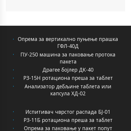
Опрема за вертикално пуњење прашка
ГФЛ-40Д
ПУ-250 машина за паковање протока
пакета
Драгее бојлер ДК-40
РЗ-15Н ротациона преша за таблет
Анализатор дебљине таблета или
капсула ХД-02
Испитивач чврстог распада БЈ-01
РЗ-11Б ротациона преша за таблет
Опрема за паковање у пакет попут