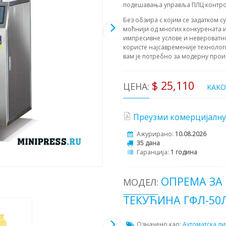
подешавања управља ПЛЦ контрол
Без обзира с којим се задатком с
моћнији од многих конкурената и
импресивне услове и невероватн
користе најсавременије технолог
вам је потребно за модерну прои
$ 25,110
ЦЕНА:
КАК
Преузми комерцијалну
Ажурирано:
10.08.2026
35 дана
Гаранција:
1 година
ОПРЕМА ЗА
МОДЕЛ:
ТЕКУЋИНА ГФЛ-50
Означено као:
Аутоматска ли