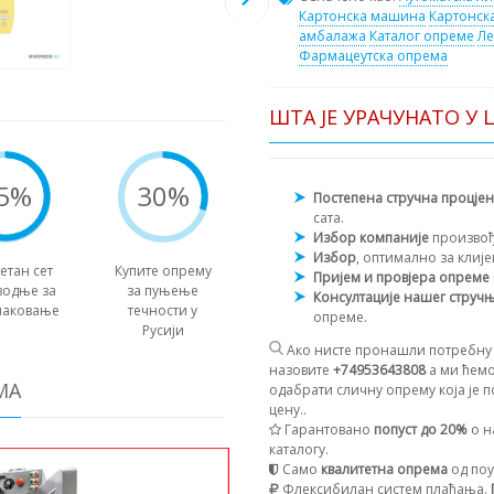
Картонска машина
Картонск
амбалажа
Каталог опреме
Ле
Фармацеутска опрема
ШТА ЈЕ УРАЧУНАТО У 
5%
30%
Постепена стручна процје
сата.
Избор компаније
произво
Избор
, оптимално за клиј
етан сет
Купите опрему
Пријем и провјера опреме
водње за
за пуњење
Консултације нашег струч
паковање
течности у
опреме.
Русији
Ако нисте пронашли потребну 
назовите
+74953643808
а ми ћемо
МА
одабрати сличну опрему која је п
цену..
Гарантовано
попуст до 20%
о н
каталогу.
Само
квалитетна опрема
од поу
Флексибилан систем плаћања.