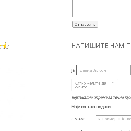
НАПИШИТЕ НАМ П
Ја,
Хитно желите да
купите
вертикална опрема за течно пу
Моји контакт подаци:
е-маил: