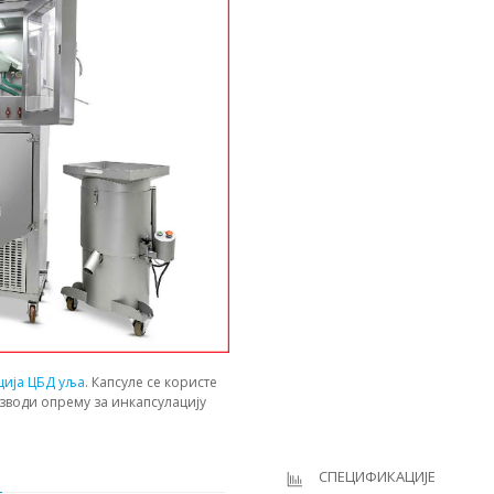
ција ЦБД уља
. Капсуле се користе
зводи опрему за инкапсулацију
И
СПЕЦИФИКАЦИЈЕ