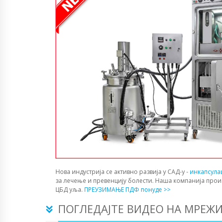
Нова индустрија се активно развија у САД-у -
инкапсула
за лечење и превенцију болести. Наша компанија прои
ЦБД уља.
ПРЕУЗИМАЊЕ ПДФ понуде >>
ПОГЛЕДАЈТЕ ВИДЕО НА МРЕЖ