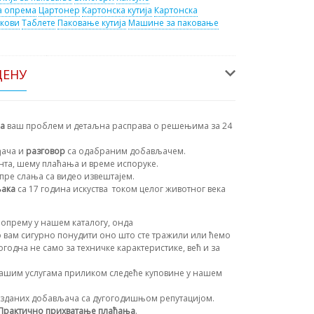
а опрема
Цартонер
Картонска кутија
Картонска
кови
Таблете
Паковање кутија
Машине за паковање
ЦЕНУ
на
ваш проблем и детаљна расправа о решењима за 24
ђача и
разговор
са одабраним добављачем.
ента, шему плаћања и време испоруке.
пре слања са видео извештајем.
њака
са 17 година искуства
током целог животног века
опрему у нашем каталогу, онда
 вам сигурно понудити оно што сте тражили или ћемо
огодна не само за техничке карактеристике, већ и за
ашим услугама приликом следеће куповине у нашем
зданих добављача са дугогодишњом репутацијом.
Практично прихватање плаћања
.