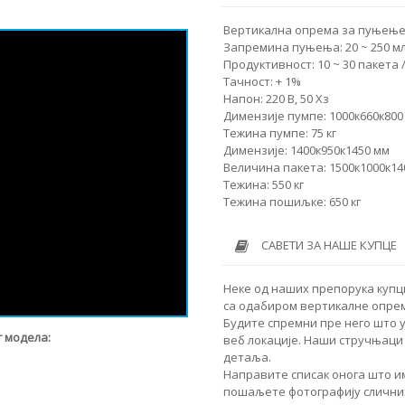
Вертикална опрема за пуњење
Запремина пуњења: 20 ~ 250 м
Продуктивност: 10 ~ 30 пакета 
Тачност: + 1%
Напон: 220 В, 50 Хз
Димензије пумпе: 1000к660к800
Тежина пумпе: 75 кг
Димензије: 1400к950к1450 мм
Величина пакета: 1500к1000к14
Тежина: 550 кг
Тежина пошиљке: 650 кг
САВЕТИ ЗА НАШЕ КУПЦЕ
Неке од наших препорука купц
са одабиром вертикалне опрем
Будите спремни пре него што 
 модела:
веб локације. Наши стручњаци 
детаља.
Направите списак онога што им
пошаљете фотографију сличних