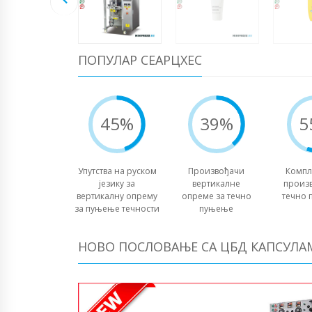
ПОПУЛАР СЕАРЦХЕС
45%
39%
5
Упутства на руском
Произвођачи
Компл
језику за
вертикалне
произ
вертикалну опрему
опреме за течно
течно 
за пуњење течности
пуњење
НОВО ПОСЛОВАЊЕ СА ЦБД КАПСУЛА