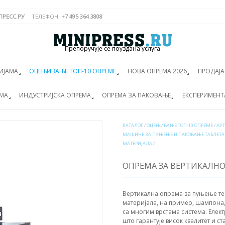
РЕСС.РУ
ТЕЛЕФОН:
+7 495 364 3808
Препоручује се поуздана услуга
ИЈАМА
ОЦЕЊИВАЊЕ ТОП-10 ОПРЕМЕ
НОВА ОПРЕМА 2026
ПРОДАЈ
ЕМА
ИНДУСТРИЈСКА ОПРЕМА
ОПРЕМА ЗА ПАКОВАЊЕ
ЕКСПЕРИМЕНТ
КАТАЛОГ
/
ОЦЕЊИВАЊЕ ТОП-10 ОПРЕМЕ
/
АУ
МАШИНЕ ЗА ПУЊЕЊЕ И ПАКОВАЊЕ ТАБЛЕТА
МАТЕРИЈАЛА
/
ОПРЕМА ЗА ВЕРТИКАЛНО
Вертикална опрема за пуњење те
материјала, на пример, шампона, 
са многим врстама система. Елек
што гарантује висок квалитет и с