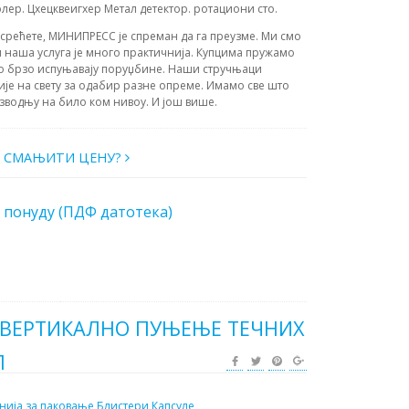
ер. Цхецквеигхер Метал детектор. ротациони сто.
усрећете, МИНИПРЕСС је спреман да га преузме. Ми смо
 наша услуга је много практичнија. Купцима пружамо
о брзо испуњавају поруџбине. Наши стручњаци
ије на свету за одабир разне опреме. Имамо све што
зводњу на било ком нивоу. И још више.
О СМАЊИТИ ЦЕНУ?
 понуду (ПДФ датотека)
 ВЕРТИКАЛНО ПУЊЕЊЕ ТЕЧНИХ
Л
нија за паковање
Блистери
Капсуле