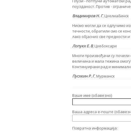
Плузи - потпуни аутоматски ра
поузданост. Против - огранич
Владимиров Н. Г
,
Цхелиабинск
Нисмо могли да се одлучимо и
течности, обратили смо се кон
лако објаснио све предности и
Лопукх Е. В
,
Цхебоксари
Многи произвођачи су почели с
величина и мала тежина омогућ
Континуирани рад и минимална
Пусхкин Р. Г
,
Мурманск
Ваше име (обавезно)
Ваша адреса е-поште (обавезн
Повратна информација: