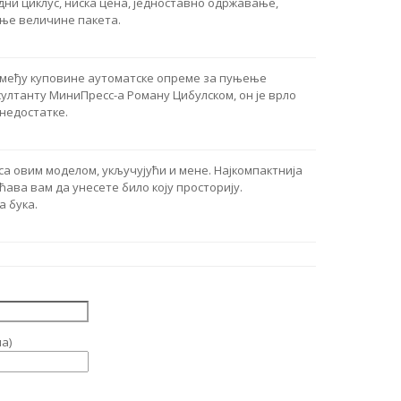
дни циклус, ниска цена, једноставно одржавање,
ење величине пакета.
змеђу куповине аутоматске опреме за пуњење
султанту МиниПресс-а Роману Цибулском, он је врло
 недостатке.
а овим моделом, укључујући и мене. Најкомпактнија
ава вам да унесете било коју просторију.
 бука.
а)