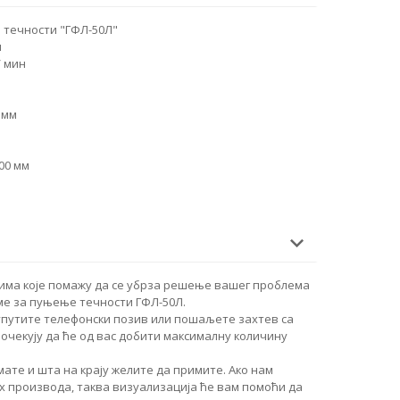
 течности "ГФЛ-50Л"
л
/ мин
 мм
00 мм
има које помажу да се убрза решење вашег проблема
е за пуњење течности ГФЛ-50Л.
упутите телефонски позив или пошаљете захтев са
очекују да ће од вас добити максималну количину
ате и шта на крају желите да примите. Ако нам
 производа, таква визуализација ће вам помоћи да