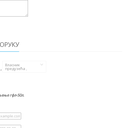
ОРУКУ
Власник
,
предузећа
,
њење гфл-50л.