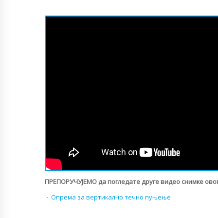
ПРЕПОРУЧУЈЕМО да погледате друге видео снимке овог
Опрема за вертикално течно пуњење