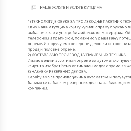
НАШЕ УСЛУГЕ И УСЛУГЕ КУПЦИМА
1) ТЕХНОЛОГИЈЕ ОБУКЕ ЗА ПРОИЗВОДЊЕ ПАКЕТНИХ ТЕХ
Свим нашим купцима који су купили опрему пружамо л
амбалаже, као и употреби амбалажног материјала. О
телефоном и преписком, помажемо у решавању поте
опреме. Испоручујемо резервне делове и потрошни м
продаји половне опреме.
2) ДОСТАВЉАМО ПРОИЗВОДЊУ ПАКИРАНИХ ТЕХНИКА.
Имамо велики асортиман опреме за аутоматско пуњењ
клијента изабрат ћемо оптималан модел опреме за ж
3) НАБАВКА РЕЗЕРВНИХ ДЕЛОВА.
Сарађујемо са произвођачима аутоматске и полуауто
бавимо се набавком резервних делова за било који м
компанији.