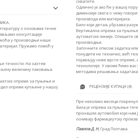
схватите.
Одлично је ако ће у вашој по
димензије свега о чему говори
производа или материјала.
НИКА.
Било који детаљ убрзава разу
итературу о основама течне
Вертикална опрема за пуњење 
бављамо консултације
аутоматске линије. Опишите св
шкоћа у производњи наше
производњи.
атеријал. Пружамо помоћ у
Започните описом задатка или
понудити не техничко, већ те
појављују нове врсте опреме,
е течности. На захтев
технологије. У овоме ћемо вас
ељену величину паковања.
методама решавања задатака
матске опреме за пуњење и
РЕЦЕНЗИЈЕ КУПАЦА (4)
одел опреме купљене у нашој
Пре неколико месеци покренули
била је опрема за пуњење течн
пронашли аутомобил који нам ј
оснивају фармацеутску произ
Павлов Д. Н
,
Град Полтава