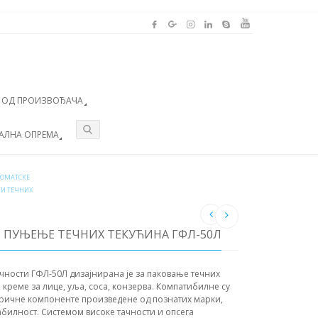
А ОД ПРОИЗВОЂАЧА
АЛНА ОПРЕМА
ТОМАТСКЕ
 И ТЕЧНИХ
 ПУЊЕЊЕ ТЕЧНИХ ТЕКУЋИНА ГФЛ-50Л
чности ГФЛ-50Л дизајнирана је за паковање течних
креме за лице, уља, соса, конзерва. Компатибилне су
тричне компоненте произведене од познатих марки,
табилност. Системом високе тачности и опсега