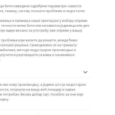
руци бити наведени одређени параметри: навести
те, тежину, састав, познате проблеме и недостатке
мевање и примање наше препоруке у избору опреме.
течности може бити или независна јединица или део
оје идеје везано за употребу ове опреме у вашој
 проблема који желите да решите, можда ћемо
хнолошко решење. Свакодневно се на тржишту
 амбалаже, методе индустријске производње и
 упутити и разговарати са вама о начинима и
.
 смо нову производњу, а једино што је недостајало
ости, посрнули на вашу веб локацију и одмах
е потребан. Веома добар сајт, посебно за оне који
водњу.