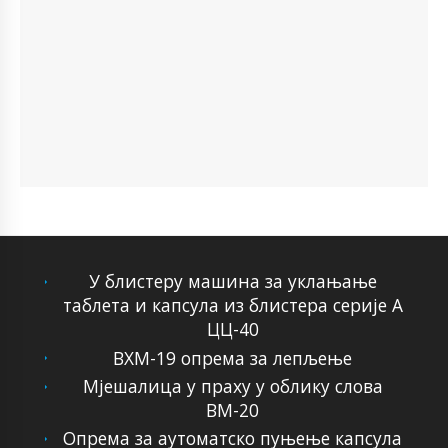
У блистеру машина за уклањање
таблета и капсула из блистера серије А
ЦЦ-40
ВХМ-19 опрема за лепљење
Мјешалица у праху у облику слова
ВМ-20
Опрема за аутоматско пуњење капсула