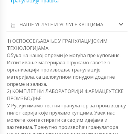
гранулацију прашка
НАШЕ УСЛУГЕ И УСЛУГЕ КУПЦИМА
1) ОСПОСОБЉАВАЊЕ У ГРАНУЛАЦИЈСКИМ
ТЕХНОЛОГИЈАМА.
Обука на нашој опреми је могућа пре куповине.
Испитивање материјала. Пружамо савете о
организацији производње гранулације
материјала, са целокупном понудом додатне
опреме и залиха.
2) КОМПЛЕТНИ ЛАБОРАТОРИЈИ ФАРМАЦЕУТСКЕ
ПРОИЗВОДЊЕ.
У Русији имамо тестни гранулатор за производњу
пилот серија које пружамо купцима. Увек нас
можете контактирати са својим идејама и
захтевима. Тренутно произвођач гранулатора