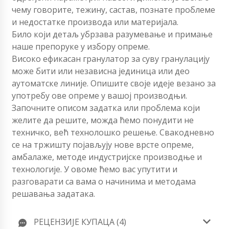
чему говорите, тежину, састав, познате проблеме
и недостатке производа или материјала.
Било који детаљ убрзава разумевање и примање
наше препоруке у избору опреме.
Високо ефикасан гранулатор за суву гранулацију
може бити или независна јединица или део
аутоматске линије. Опишите своје идеје везано за
употребу ове опреме у вашој производњи.
Започните описом задатка или проблема који
желите да решите, можда ћемо понудити не
техничко, већ технолошко решење. Свакодневно
се на тржишту појављују нове врсте опреме,
амбалаже, методе индустријске производње и
технологије. У овоме ћемо вас упутити и
разговарати са вама о начинима и методама
решавања задатака.
РЕЦЕНЗИЈЕ КУПАЦА (4)