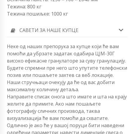
Тежина: 800 кг
Тежина пошиљке: 1000 кг
САВЕТИ ЗА НАШЕ КУПЦЕ
Неке од наших препорука за купце који ће вам
помоћи да убрзате задатак одабира ЦЈМ-30Г
високо ефикасне гранулаторе за суву гранулацију.
Будите спремни пре него што упутите телефонски
позив или пошаљете захтев са веб локације.
Наши стручњаци очекују да ће од вас добити
максималну количину детаља.
Направите списак онога што имате и шта на крају
желите да примите. Ако нам пошаљете
фотографију сличних производа, таква
визуализација ће вам помоћи да схватите.
Одлично је ако ће у вашој поруци бити наведени
одређени параметри: навести димензије свега о