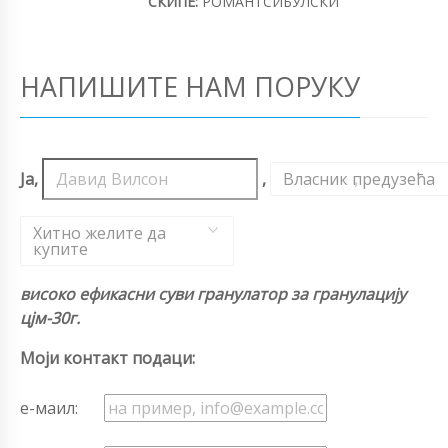
СКИПЕ:
РОМАНТСИБУЛСКИ
НАПИШИТЕ НАМ ПОРУКУ
Ја,
,
Власник предузећа
,
Хитно желите да
купите
високо ефикасни суви гранулатор за гранулацију
цјм-30г.
Моји контакт подаци:
е-маил: