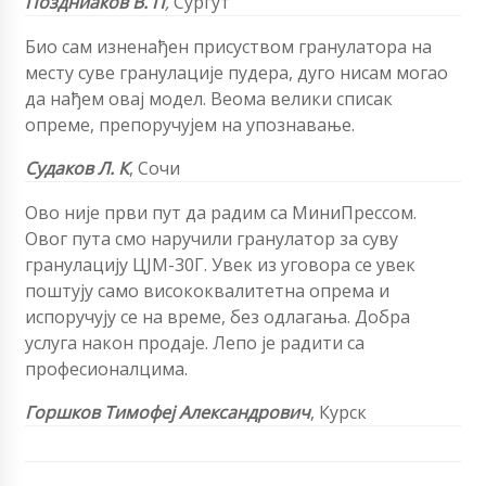
Поздниаков В. П
,
Сургут
Био сам изненађен присуством гранулатора на
месту суве гранулације пудера, дуго нисам могао
да нађем овај модел. Веома велики списак
опреме, препоручујем на упознавање.
Судаков Л. К
,
Сочи
Ово није први пут да радим са МиниПрессом.
Овог пута смо наручили гранулатор за суву
гранулацију ЦЈМ-30Г. Увек из уговора се увек
поштују само висококвалитетна опрема и
испоручују се на време, без одлагања. Добра
услуга након продаје. Лепо је радити са
професионалцима.
Горшков Тимофеј Александрович
,
Курск