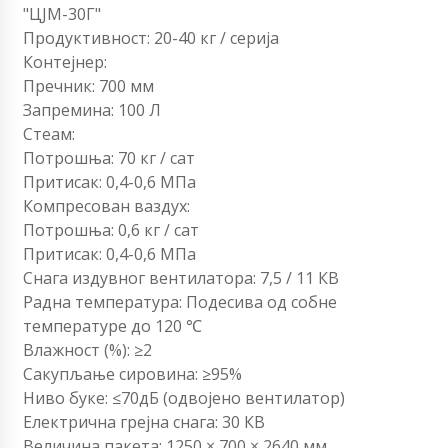
"ЦЈМ-30Г"
Продуктивност: 20-40 кг / серија
Контејнер:
Пречник: 700 мм
Запремина: 100 Л
Стеам:
Потрошња: 70 кг / сат
Притисак: 0,4-0,6 МПа
Компресован ваздух:
Потрошња: 0,6 кг / сат
Притисак: 0,4-0,6 МПа
Снага издувног вентилатора: 7,5 / 11 КВ
Радна температура: Подесива од собне
температуре до 120 ℃
Влажност (%): ≥2
Сакупљање сировина: ≥95%
Ниво буке: ≤70дБ (одвојено вентилатор)
Електрична грејна снага: 30 КВ
Величина пакета: 1250 × 700 × 2640 мм