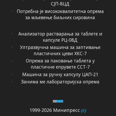
СЈП-8ЦД
Потребна је висококвалитетна опрема
за мљевење биљних сировина
Анализатор растварања за таблете и
капсуле РЦ-08Д
Ултразвучна машина за заптивање
пластичних цеви ХКС-7
Опрема за паковање таблета у
пластичне епрувете ССТ-7
Машина за ручну капсулу ЦАП-21
Занима ме лабораторијска опрема
1999-2026 Минипресс
.ру