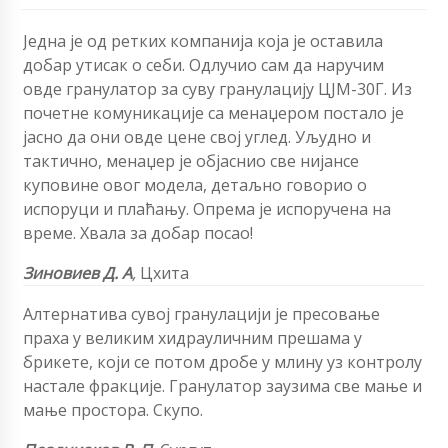
Једна је од ретких компанија која је оставила
добар утисак о себи. Одлучио сам да наручим
овде гранулатор за суву гранулацију ЦЈМ-30Г. Из
почетне комуникације са менаџером постало је
јасно да они овде цене свој углед. Уљудно и
тактично, менаџер је објаснио све нијансе
куповине овог модела, детаљно говорио о
испоруци и плаћању. Опрема је испоручена на
време. Хвала за добар посао!
Зиновиев Д. А
,
Цхита
Алтернатива сувој гранулацији је пресовање
праха у великим хидрауличним прешама у
брикете, који се потом дробе у млину уз контролу
настале фракције. Гранулатор заузима све мање и
мање простора. Скупо.