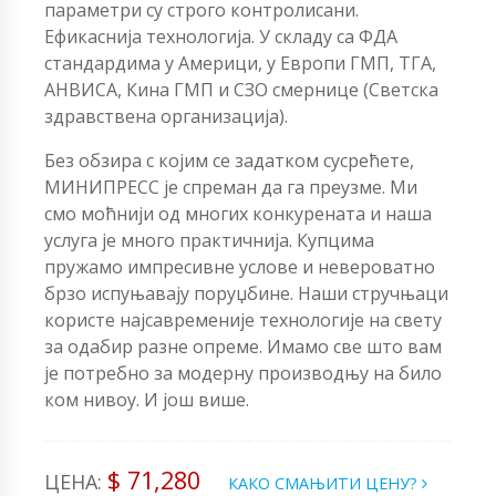
параметри су строго контролисани.
Ефикаснија технологија. У складу са ФДА
стандардима у Америци, у Европи ГМП, ТГА,
АНВИСА, Кина ГМП и СЗО смернице (Светска
здравствена организација).
Без обзира с којим се задатком сусрећете,
МИНИПРЕСС је спреман да га преузме. Ми
смо моћнији од многих конкурената и наша
услуга је много практичнија. Купцима
пружамо импресивне услове и невероватно
брзо испуњавају поруџбине. Наши стручњаци
користе најсавременије технологије на свету
за одабир разне опреме. Имамо све што вам
је потребно за модерну производњу на било
ком нивоу. И још више.
$ 71,280
ЦЕНА:
КАКО СМАЊИТИ ЦЕНУ?