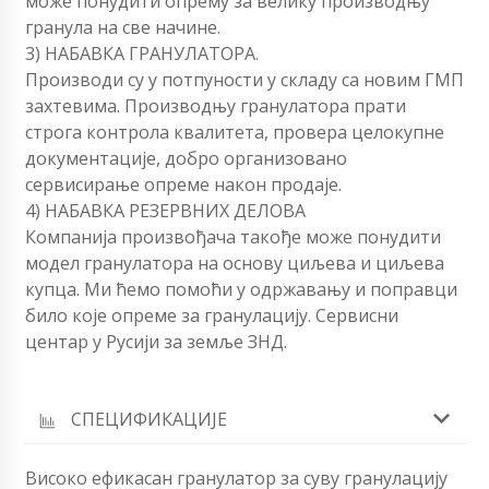
може понудити опрему за велику производњу
гранула на све начине.
3) НАБАВКА ГРАНУЛАТОРА.
Производи су у потпуности у складу са новим ГМП
захтевима. Производњу гранулатора прати
строга контрола квалитета, провера целокупне
документације, добро организовано
сервисирање опреме након продаје.
4) НАБАВКА РЕЗЕРВНИХ ДЕЛОВА
Компанија произвођача такође може понудити
модел гранулатора на основу циљева и циљева
купца. Ми ћемо помоћи у одржавању и поправци
било које опреме за гранулацију. Сервисни
центар у Русији за земље ЗНД.
СПЕЦИФИКАЦИЈЕ
Високо ефикасан гранулатор за суву гранулацију