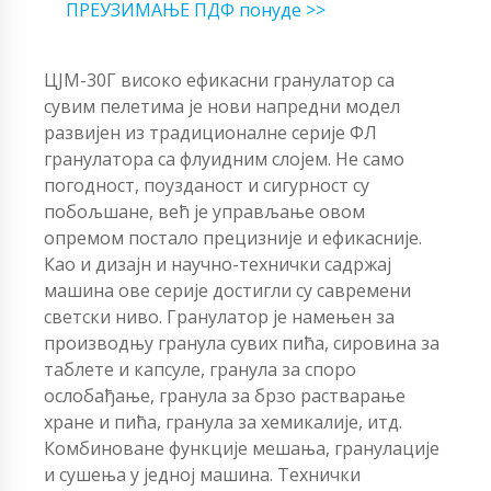
ПРЕУЗИМАЊЕ ПДФ понуде >>
ЦЈМ-30Г високо ефикасни гранулатор са
сувим пелетима је нови напредни модел
развијен из традиционалне серије ФЛ
гранулатора са флуидним слојем. Не само
погодност, поузданост и сигурност су
побољшане, већ је управљање овом
опремом постало прецизније и ефикасније.
Као и дизајн и научно-технички садржај
машина ове серије достигли су савремени
светски ниво. Гранулатор је намењен за
производњу гранула сувих пића, сировина за
таблете и капсуле, гранула за споро
ослобађање, гранула за брзо растварање
хране и пића, гранула за хемикалије, итд.
Комбиноване функције мешања, гранулације
и сушења у једној машина. Технички