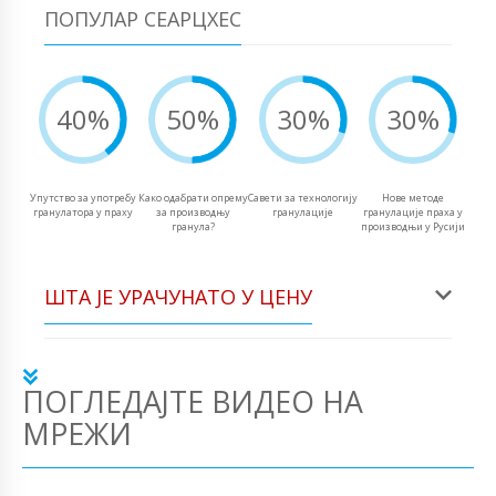
ПОПУЛАР СЕАРЦХЕС
40%
50%
30%
30%
Упутство за употребу
Како одабрати опрему
Савети за технологију
Нове методе
гранулатора у праху
за производњу
гранулације
гранулације праха у
гранула?
производњи у Русији
ШТА ЈЕ УРАЧУНАТО У ЦЕНУ
ПОГЛЕДАЈТЕ ВИДЕО НА
МРЕЖИ