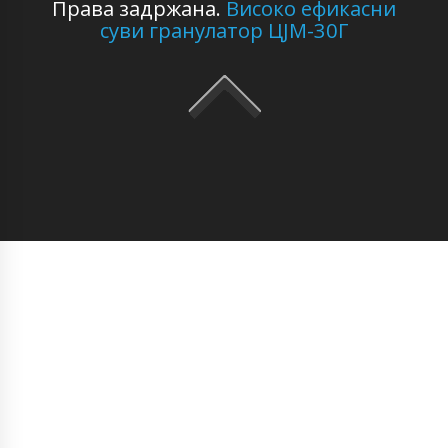
Права задржана.
Високо ефикасни
суви гранулатор ЦЈМ-30Г