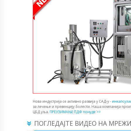
Нова индустрија се активно развија у САД-у -
инкапсула
за лечење и превенцију болести. Наша компанија прои
ЦБД уља.
ПРЕУЗИМАЊЕ ПДФ понуде >>
ПОГЛЕДАЈТЕ ВИДЕО НА МРЕЖ