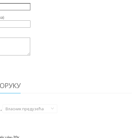
а)
ОРУКУ
,
Власник предузећа
,
у цјм-20х.