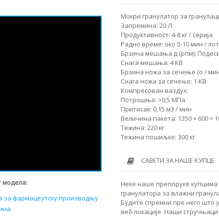
Мокри гранулатор за гранулаци
Запремина: 20 Л
Продуктивност: 4-8 кг / серија
Радно време: око 5-10 мин / лот
Брзина мешања д (рпм): Подес
Снага мешања: 4 КВ
Брзина ножа за сечење (о / ми
Снага ножа за сечење: 1 КВ
Компресован ваздух:
Потрошња: >0,5 МПа
Притисак: 0,15 м3 / мин
Величина пакета: 1350 × 600 × 
Тежина: 220 кг
Тежина пошиљке: 300 кг
САВЕТИ ЗА НАШЕ КУПЦЕ
 модела:
Неке наше препоруке купцима 
гранулатора за влажни гранула
ра за фармацеутску производњу
Будите спремни пре него што 
вина
веб локације. Наши стручњаци 