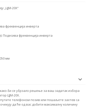
ју „ЦЈМ-20Х“
ива фреквенција инверта
н): Подесива фреквенција инверта
1050 мм
како би се убрзало решење за ваш задатак избора
тор ЦЈМ-20Х.
упутите телефонски позив или пошаљете захтев са
очекују да ће од вас добити максималну количину