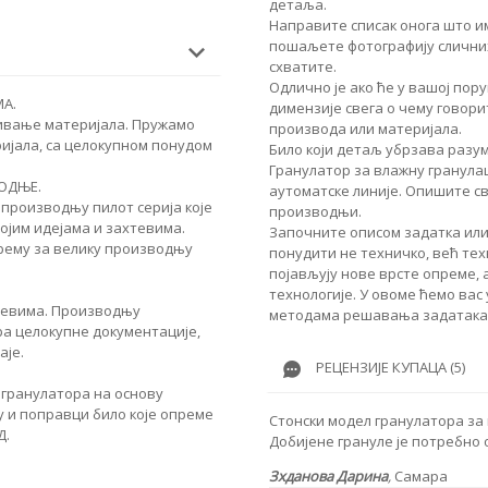
детаља.
Направите списак онога што им
пошаљете фотографију сличних
схватите.
Одлично је ако ће у вашој по
А.
димензије свега о чему говори
тивање материјала. Пружамо
производа или материјала.
ијала, са целокупном понудом
Било који детаљ убрзава разу
Гранулатор за влажну гранула
ОДЊЕ.
аутоматске линије. Опишите св
 производњу пилот серија које
производњи.
ојим идејама и захтевима.
Започните описом задатка или
рему за велику производњу
понудити не техничко, већ те
појављују нове врсте опреме,
технологије. У овоме ћемо вас
хтевима. Производњу
методама решавања задатака
ра целокупне документације,
аје.
РЕЦЕНЗИЈЕ КУПАЦА (5)
гранулатора на основу
 и поправци било које опреме
Стонски модел гранулатора за
Д.
Добијене грануле је потребно 
Зхданова Дарина
,
Самара