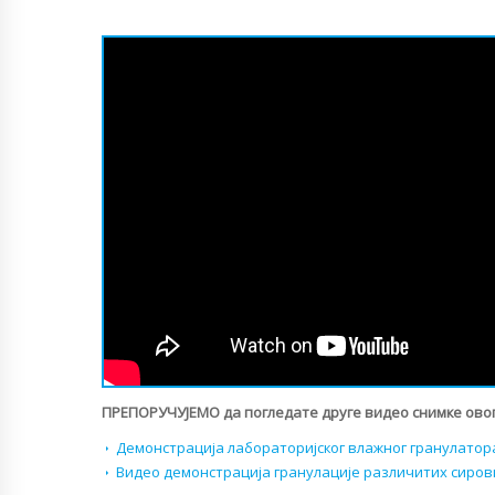
ПРЕПОРУЧУЈЕМО да погледате друге видео снимке овог
Демонстрација лабораторијског влажног гранулато
Видео демонстрација гранулације различитих сиро