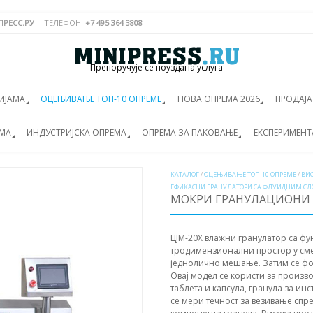
РЕСС.РУ
ТЕЛЕФОН:
+7 495 364 3808
Препоручује се поуздана услуга
ИЈАМА
ОЦЕЊИВАЊЕ ТОП-10 ОПРЕМЕ
НОВА ОПРЕМА 2026
ПРОДАЈ
ЕМА
ИНДУСТРИЈСКА ОПРЕМА
ОПРЕМА ЗА ПАКОВАЊЕ
ЕКСПЕРИМЕНТ
КАТАЛОГ
/
ОЦЕЊИВАЊЕ ТОП-10 ОПРЕМЕ
/
ВИ
ЕФИКАСНИ ГРАНУЛАТОРИ СА ФЛУИДНИМ СЛ
МОКРИ ГРАНУЛАЦИОНИ 
ЦЈМ-20Х влажни гранулатор са фу
тродимензионални простор у смер
једнолично мешање. Затим се фо
Овај модел се користи за произ
таблета и капсула, гранула за ин
се мери течност за везивање спре