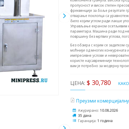
компонента гранула. Висока прод
пропусност и висок степен прес
фреквенције за боље резултате гр
отварање поклопца са уравноте
било којим углом ради лакше упо
Управљање екраном осетљивим н
параметара. Машина ради под не
површину без мртвих углова, пого
Без обзира с којим се задатком с
моћнији од многих конкурената и
импресивне услове и невероватн
користе најсавременије технолог
вам је потребно за модерну прои
$ 30,780
ЦЕНА:
КАК
Преузми комерцијалну
Ажурирано:
10.08.2026
35 дана
Гаранција:
1 година