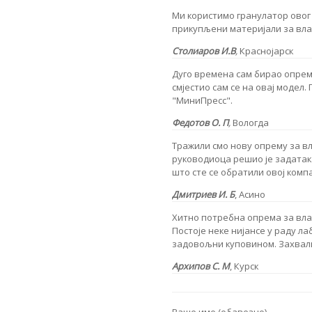
Ми користимо гранулатор овог
прикупљени материјали за вла
Столиаров И.В
,
Краснојарск
Дуго времена сам бирао опрему
смјестио сам се на овај модел.
"МиниПресс".
Федотов О. П
,
Вологда
Тражили смо нову опрему за в
руководиоца решио је задатак.
што сте се обратили овој компа
Дмитриев И. Б
, Асино
Хитно потребна опрема за влаж
Постоје неке нијансе у раду л
задовољни куповином. Захвал
Архипов С. М
, Курск