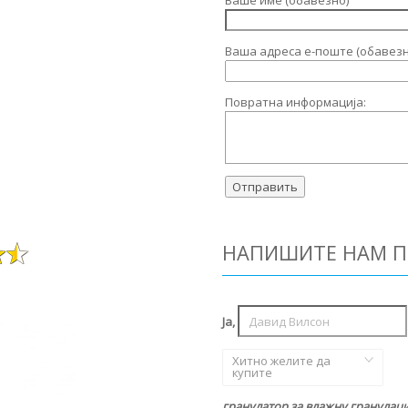
Ваше име (обавезно)
Ваша адреса е-поште (обавезн
Повратна информација:
НАПИШИТЕ НАМ П
Ја,
Хитно желите да
купите
гранулатор за влажну гранулациј