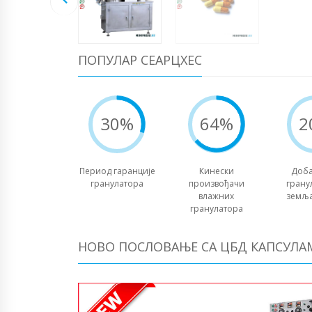
ПОПУЛАР СЕАРЦХЕС
30%
64%
2
Период гаранције
Кинески
Доб
гранулатора
произвођачи
грану
влажних
земљ
гранулатора
НОВО ПОСЛОВАЊЕ СА ЦБД КАПСУЛА