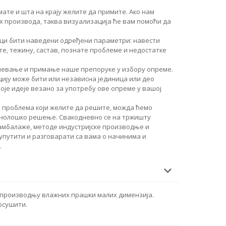
ате и шта на крају желите да примите. Ако нам
 производа, таква визуализација ће вам помоћи да
руци бити наведени одређени параметри: навести
те, тежину, састав, познате проблеме и недостатке
мевање и примање наше препоруке у избору опреме.
цију може бити или независна јединица или део
оје идеје везано за употребу ове опреме у вашој
 проблема који желите да решите, можда ћемо
хнолошко решење. Свакодневно се на тржишту
 амбалаже, методе индустријске производње и
 упутити и разговарати са вама о начинима и
.
 производњу влажних прашки малих димензија.
осушити.