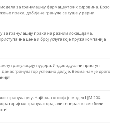
 модела за гранулацију фармацеутских сировина. Брзо
жење праха, добијене грануле се суше у рерни.
 за гранулацију праха на разним локацијама,
 Приступачна цена и број услуга које пружа компанија
лажну гранулацију пудера. Индивидуални приступ
 Данас гранулатор успешно делује. Веома нам је драго
нији!
но гранулацију. Најбоља опција је модел ЦЈМ-20Х.
абораторијског гранулатора, али генерално смо били
ити!