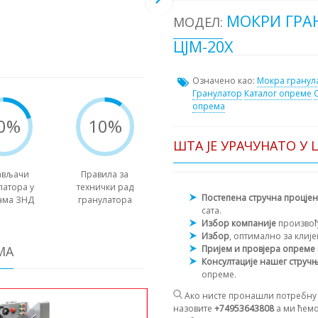
МОКРИ ГРА
МОДЕЛ:
ЦЈМ-20Х
Означено као:
Мокра гранул
Гранулатор
Каталог опреме
опрема
0%
10%
ШТА ЈЕ УРАЧУНАТО У 
ављачи
Правила за
латора у
технички рад
Постепена стручна процје
ама ЗНД
гранулатора
сата.
Избор компаније
произво
Избор
, оптимално за клиј
Пријем и провјера опреме
МА
Консултације нашег струч
опреме.
Ако нисте пронашли потребну 
назовите
+74953643808
а ми ћемо