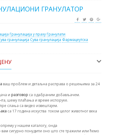
НУЛАЦИОНИ ГРАНУЛАТОР
ација
Гранулација у праху
Гранулати
Сува гранулација
Сува гранулација
Фармацеутска
ЦЕНУ
на
ваш проблем и детаљна расправа о решењима за 24
ђача и
разговор
са одабраним добављачем.
ента, шему плаћања и време испоруке.
пре слања са видео извештајем.
њака
са 17 година искуства
током целог животног века
опрему у нашем каталогу, онда
 вам сигурно понудити оно што сте тражили или ћемо