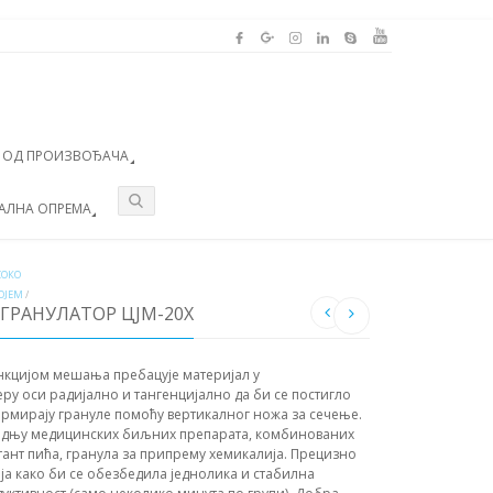
А ОД ПРОИЗВОЂАЧА
АЛНА ОПРЕМА
СОКО
ОЈЕМ
/
ГРАНУЛАТОР ЦЈМ-20Х
нкцијом мешања пребацује материјал у
у оси радијално и тангенцијално да би се постигло
рмирају грануле помоћу вертикалног ножа за сечење.
водњу медицинских биљних препарата, комбинованих
стант пића, гранула за припрему хемикалија. Прецизно
ја како би се обезбедила једнолика и стабилна