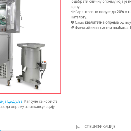
одабрати сличну опрему која је п
цену..
Гарантовано
попуст до 20%
о н
каталогу.
Само
квалитетна опрема
од поу
Флексибилан систем плаћања.
ција ЦБД уља
. Капсуле се користе
зводи опрему за инкапсулацију
И
СПЕЦИФИКАЦИЈЕ