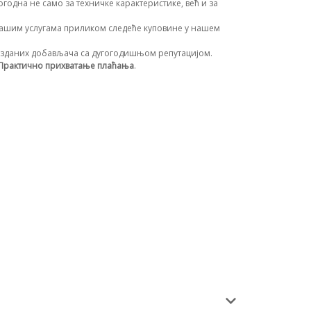
огодна не само за техничке карактеристике, већ и за
ашим услугама приликом следеће куповине у нашем
зданих добављача са дугогодишњом репутацијом.
Практично прихватање плаћања
.