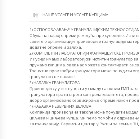
НАШЕ УСЛУГЕ И УСЛУГЕ КУПЦИМА
1) ОСПОСОБЉАВАЊЕ У ГРАНУЛАЦИЈСКИМ ТЕХНОЛОГИЈАМ
Обука на нашој опреми је могућа пре куповине. Испи
савете о организацији производње гранулације матер
додатне опреме и залиха.
2) КОМПЛЕТНИ ЛАБОРАТОРИЈИ ФАРМАЦЕУТСКЕ ПРОИЗВ
У Русији имамо лабораторијски испитни гранулатор за
пружамо купцима. Увек нас можете контактирати са св
Тренутно произвођач гранулатора може понудити оп
гранула на све начине.
3) НАБАВКА ГРАНУЛАТОРА.
Производи су у потпуности у складу са новим ГМП за
гранулатора прати строга контрола квалитета, прове
добро организовано сервисирање опреме након прод
4) НАБАВКА РЕЗЕРВНИХ ДЕЛОВА
Компанија произвођача такође може понудити модел 
циљева и циљева купца. Ми ћемо помоћи у одржавању
за гранулацију. Сервисни центар у Русији за земље ЗН