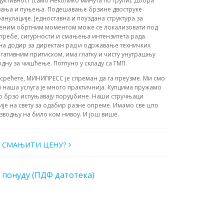
уктивност (само неколико минута по групи). Добра
овања и пуњења. Подешавање брзине двоструке
анулације. Једноставна и поуздана структура за
женим обртним моментом може се локализовати под
требе, сигурности и смањења интензитета рада.
а додир за директан рад и одржавање техничких
гативним притиском, има глатку и чисту унутрашњу
дну за чишћење. Потпуно у складу са ГМП.
усрећете, МИНИПРЕСС је спреман да га преузме. Ми смо
 наша услуга је много практичнија. Купцима пружамо
о брзо испуњавају поруџбине. Наши стручњаци
ије на свету за одабир разне опреме. Имамо све што
зводњу на било ком нивоу. И још више.
О СМАЊИТИ ЦЕНУ?
 понуду (ПДФ датотека)