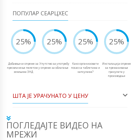
ПОПУЛАР СЕАРЦХЕС
25%
25%
25%
25%
Добављачи опреме за
Упутство за употребу
Како организовати
Инсталација опреме
пресвлачење пелетом у
опреме за облагање
посао са таблетама и
за премазивање
земљама ЗНД
капсулама?
гранулата у
производњи
ШТА ЈЕ УРАЧУНАТО У ЦЕНУ
ПОГЛЕДАЈТЕ ВИДЕО НА
МРЕЖИ