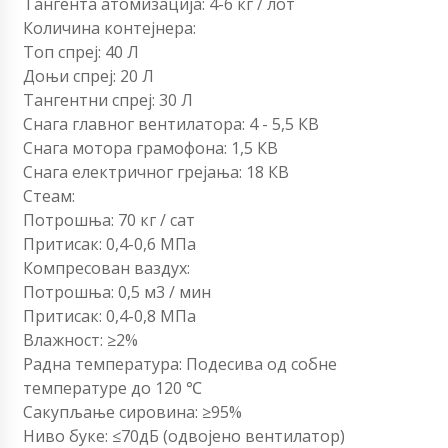
Тангента атомизација: 4-6 кг / лот
Количина контејнера:
Топ спреј: 40 Л
Доњи спреј: 20 Л
Тангентни спреј: 30 Л
Снага главног вентилатора: 4 - 5,5 КВ
Снага мотора грамофона: 1,5 КВ
Снага електричног грејања: 18 КВ
Стеам:
Потрошња: 70 кг / сат
Притисак: 0,4-0,6 МПа
Компресован ваздух:
Потрошња: 0,5 м3 / мин
Притисак: 0,4-0,8 МПа
Влажност: ≥2%
Радна температура: Подесива од собне
температуре до 120 ℃
Сакупљање сировина: ≥95%
Ниво буке: ≤70дБ (одвојено вентилатор)