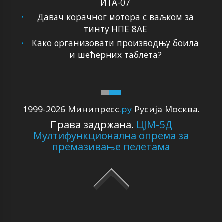
ИТА-07
Давач корачног мотора с ваљком за
тинту НПЕ 8АЕ
Како организовати производњу боила
и шећерних таблета?
1999-2026 Минипресс
.ру
Русија Москва.
Права задржана.
ЦЈМ-5Д
Мултифункционална опрема за
премазивање пелетама