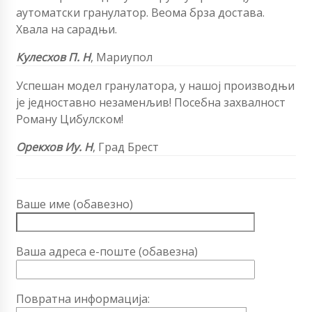
аутоматски гранулатор. Веома брза достава.
Хвала на сарадњи.
Кулесхов П. Н
, Мариупол
Успешан модел гранулатора, у нашој производњи
је једноставно незаменљив! Посебна захвалност
Роману Цибулском!
Орекхов Иу. Н
, Град Брест
Ваше име (обавезно)
Ваша адреса е-поште (обавезна)
Повратна информација: