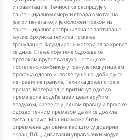
и гравитације. Течност се распршује у
тангенцијалном смеру и ствара омотач на
језгри пелета који је обложен прахом из
тангенцијалног распршивача за заптивање
љуске. Врхунска техника прскања:
гранулација. Флуидирани материјал за кревет
се диже. Стање које тече одржава се
протоком врућег ваздуха, честице се
постепено комбинују у грануле под утицајем
прскања одозго и, после сушења, добијају се
неправилне грануле. Техника доњег спреја:
премаз. Материјал је притиснут одоздо
према доле водеће цеви цеви врућим
ваздухом, креће се у једном правцу и прска се
одоздо течним премазом да би се добила
густа шкољка. Машина може бити
опремљена деловима као што су додирни
екран, ПЛЦ, дигитални управљачки модул,