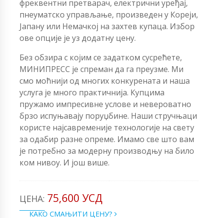
фреквентни претварач, електрични уређај,
пнеуматско управљање, произведен у Кореји,
Јапану или Немачкој на захтев купаца. Избор
ове опције је уз додатну цену.
Без обзира с којим се задатком сусрећете,
МИНИПРЕСС је спреман да га преузме. Ми
смо моћнији од многих конкурената и наша
услуга је много практичнија. Купцима
пружамо импресивне услове и невероватно
брзо испуњавају поруџбине. Наши стручњаци
користе најсавременије технологије на свету
за одабир разне опреме. Имамо све што вам
је потребно за модерну производњу на било
ком нивоу. И још више.
75,600 УСД
ЦЕНА:
КАКО СМАЊИТИ ЦЕНУ?