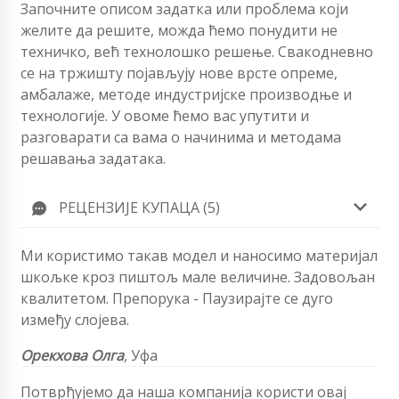
Започните описом задатка или проблема који
желите да решите, можда ћемо понудити не
техничко, већ технолошко решење. Свакодневно
се на тржишту појављују нове врсте опреме,
амбалаже, методе индустријске производње и
технологије. У овоме ћемо вас упутити и
разговарати са вама о начинима и методама
решавања задатака.
РЕЦЕНЗИЈЕ КУПАЦА (5)
Ми користимо такав модел и наносимо материјал
шкољке кроз пиштољ мале величине. Задовољан
квалитетом. Препорука - Паузирајте се дуго
између слојева.
Орекхова Олга
,
Уфа
Потврђујемо да наша компанија користи овај