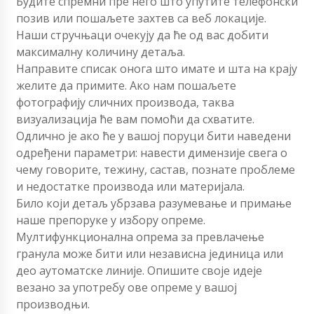
Будите спремни пре него што упутите телефонски
позив или пошаљете захтев са веб локације.
Наши стручњаци очекују да ће од вас добити
максималну количину детаља.
Направите списак онога што имате и шта на крају
желите да примите. Ако нам пошаљете
фотографију сличних производа, таква
визуализација ће вам помоћи да схватите.
Одлично је ако ће у вашој поруци бити наведени
одређени параметри: навести димензије свега о
чему говорите, тежину, састав, познате проблеме
и недостатке производа или материјала.
Било који детаљ убрзава разумевање и примање
наше препоруке у избору опреме.
Мултифункционална опрема за превлачење
гранула може бити или независна јединица или
део аутоматске линије. Опишите своје идеје
везано за употребу ове опреме у вашој
производњи.