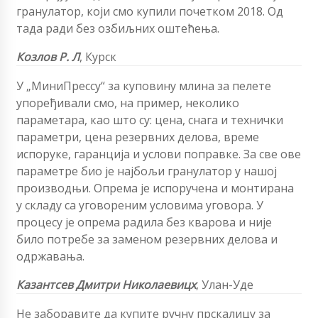
гранулатор, који смо купили почетком 2018. Од
тада ради без озбиљних оштећења.
Козлов Р. Л
,
Курск
У „МиниПрессу“ за куповину млина за пелете
упоређивали смо, на пример, неколико
параметара, као што су: цена, снага и технички
параметри, цена резервних делова, време
испоруке, гаранција и услови поправке. За све ове
параметре био је најбољи гранулатор у нашој
производњи. Опрема је испоручена и монтирана
у складу са уговореним условима уговора. У
процесу је опрема радила без кварова и није
било потребе за заменом резервних делова и
одржавања.
Казантсев Дмитри Николаевицх
, Улан-Уде
Не заборавите да купите ручну прскалицу за