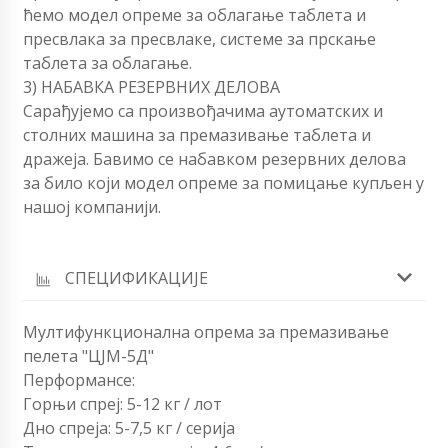
ћемо модел опреме за облагање таблета и
пресвлака за пресвлаке, системе за прскање
таблета за облагање.
3) НАБАВКА РЕЗЕРВНИХ ДЕЛОВА
Сарађујемо са произвођачима аутоматских и
столних машина за премазивање таблета и
дражеја. Бавимо се набавком резервних делова
за било који модел опреме за помицање купљен у
нашој компанији.
СПЕЦИФИКАЦИЈЕ
Мултифункционална опрема за премазивање
пелета "ЦЈМ-5Д"
Перформансе:
Горњи спреј: 5-12 кг / лот
Дно спреја: 5-7,5 кг / серија