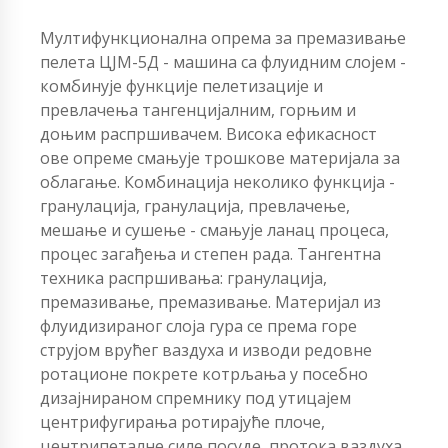
Мултифункционална опрема за премазивање
пелета ЦЈМ-5Д - машина са флуидним слојем -
комбинује функције пелетизације и
превлачења тангенцијалним, горњим и
доњим распршивачем. Висока ефикасност
ове опреме смањује трошкове материјала за
облагање. Комбинација неколико функција -
гранулација, гранулација, превлачење,
мешање и сушење - смањује ланац процеса,
процес загађења и степен рада. Тангентна
техника распршивања: гранулација,
премазивање, премазивање. Материјал из
флуидизираног слоја гура се према горе
струјом врућег ваздуха и изводи редовне
ротационе покрете котрљања у посебно
дизајнираном спремнику под утицајем
центрифугирања ротирајуће плоче,
центрипеталне силе посуде, протока ваздуха