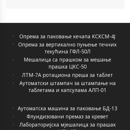
Опрема за паковање кечапа КСКСМ-4Ј
Опрема за вертикално пуњење течних
текућина ГФЛ-50Л
Мешалица са прашком за мешање
прашка ЦКС-50
ЛТМ-7А ротациона преша за таблет
Аутоматски штампач за штампање на
таблетама и капсулама АЛП-01
Аутоматска машина за паковање БД-13
Флуидизовани премаз за кревет
Лабораторијска мјешалица за прашак