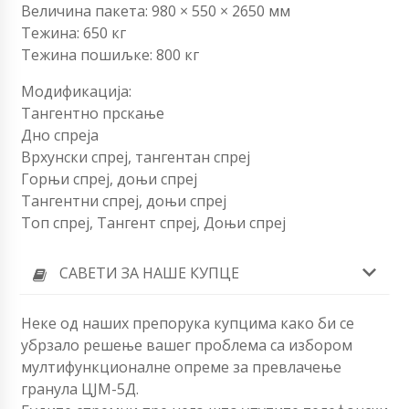
Величина пакета: 980 × 550 × 2650 мм
Тежина: 650 кг
Тежина пошиљке: 800 кг
Модификација:
Тангентно прскање
Дно спреја
Врхунски спреј, тангентан спреј
Горњи спреј, доњи спреј
Тангентни спреј, доњи спреј
Топ спреј, Тангент спреј, Доњи спреј
САВЕТИ ЗА НАШЕ КУПЦЕ
Неке од наших препорука купцима како би се
убрзало решење вашег проблема са избором
мултифункционалне опреме за превлачење
гранула ЦЈМ-5Д.