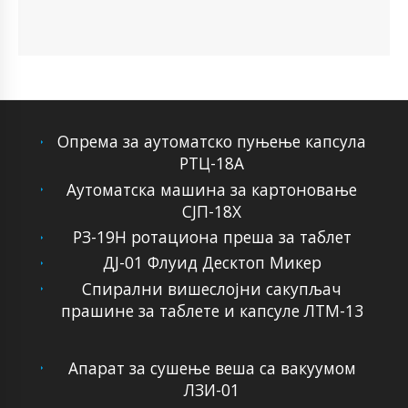
Опрема за аутоматско пуњење капсула
РТЦ-18А
Аутоматска машина за картоновање
СЈП-18Х
РЗ-19Н ротациона преша за таблет
ДЈ-01 Флуид Десктоп Микер
Спирални вишеслојни сакупљач
прашине за таблете и капсуле ЛТМ-13
Апарат за сушење веша са вакуумом
ЛЗИ-01