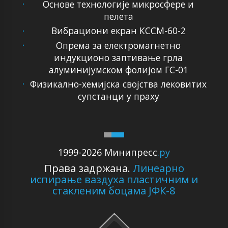
Основе технологије микросфере и
пелета
Вибрациони екран КССМ-60-2
Опрема за електромагнетно
индукционо заптивање грла
алуминијумском фолијом ГС-01
Физикално-хемијска својства лековитих
супстанци у праху
1999-2026 Минипресс
.ру
Права задржана.
Линеарно
испирање ваздуха пластичним и
стакленим боцама ЈФК-8