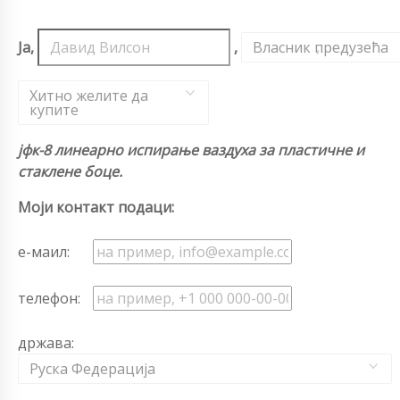
Ја,
,
Власник предузећа
,
Хитно желите да
купите
јфк-8 линеарно испирање ваздуха за пластичне и
стаклене боце.
Моји контакт подаци:
е-маил:
телефон:
држава:
Руска Федерација