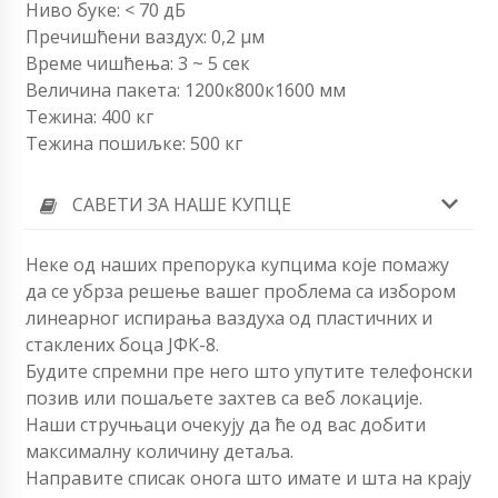
Ниво буке: < 70 дБ
Пречишћени ваздух: 0,2 µм
Време чишћења: 3 ~ 5 сек
Величина пакета: 1200к800к1600 мм
Тежина: 400 кг
Тежина пошиљке: 500 кг
САВЕТИ ЗА НАШЕ КУПЦЕ
Неке од наших препорука купцима које помажу
да се убрза решење вашег проблема са избором
линеарног испирања ваздуха од пластичних и
стаклених боца ЈФК-8.
Будите спремни пре него што упутите телефонски
позив или пошаљете захтев са веб локације.
Наши стручњаци очекују да ће од вас добити
максималну количину детаља.
Направите списак онога што имате и шта на крају