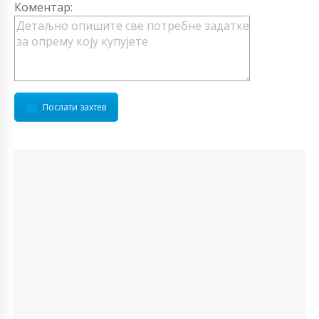
Коментар:
Послати захтев