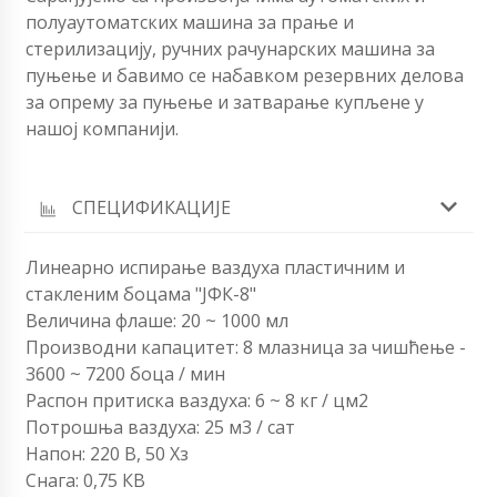
полуаутоматских машина за прање и
стерилизацију, ручних рачунарских машина за
пуњење и бавимо се набавком резервних делова
за опрему за пуњење и затварање купљене у
нашој компанији.
СПЕЦИФИКАЦИЈЕ
Линеарно испирање ваздуха пластичним и
стакленим боцама "ЈФК-8"
Величина флаше: 20 ~ 1000 мл
Производни капацитет: 8 млазница за чишћење -
3600 ~ 7200 боца / мин
Распон притиска ваздуха: 6 ~ 8 кг / цм2
Потрошња ваздуха: 25 м3 / сат
Напон: 220 В, 50 Хз
Снага: 0,75 КВ