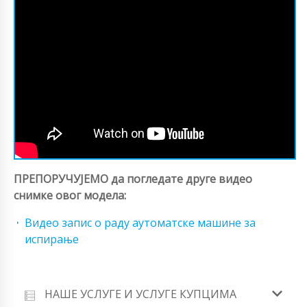
ПРЕПОРУЧУЈЕМО да погледате друге видео
снимке овог модела:
Видео запис о раду аутоматске машине за
испирање
НАШЕ УСЛУГЕ И УСЛУГЕ КУПЦИМА