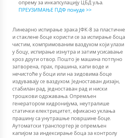
опрему за инкапсулацију ЦБД уља.
ПРЕУЗИМАЊЕ ПДФ понуде >>
Линеарно испирање зрака ЈФК-8 за пластичне
и стаклене боце користи се за испирање боца
чистим, компримованим ваздухом који улази
у боцу, испирање изнутра и затим усисавање
кроз други отвор. Пошто је машина потпуно
затворена, прах, прашина, капи воде и
нечистоће у боци или на зидовима боце
издувавају се ваздухом. Једноставан дизајн,
стабилан рад, једноставан рад и ниски
трошкови одржавања. Опремљен
генератором хидронијума, неутралише
статички електрицитет, ефикасно уклања
прашину са унутрашње површине боце.
Аутоматски транспортер је опремљен
капијом за индексирање боца за контролу