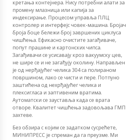
кретања контејнера. Нису потребни алати за
промену млазница или капија за
индексирање. Процесом управља ПЛЦ
контролер и интерфејс човек-машина. Бројач
броја боце бележи број завршених циклуса
чишћења. Ефикасно очистите загађиваче,
попут прашине и картонских чипса.
Загађивачи се усисавају кроз вакуумску цев,
не шире се и не загађују околину. Направљен
је од нерђајућег челика 304 са полираном
површином, лако се чисти и пере. Потпуно
заштићена од нехрђајућег челика и
плексигласа и заптивеним вратима.
Аутоматски се зауставља када се врата
отворе. Квалитет чишћења задовољава ГМП
захтеве.
Без обзира с којим се задатком сусрећете,
МИНИПРЕСС је спреман да га преузме. Ми