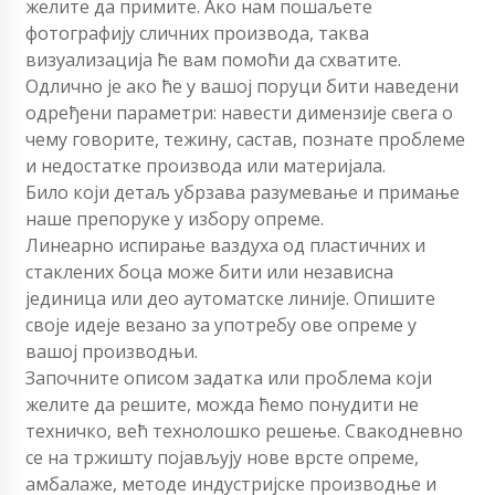
желите да примите. Ако нам пошаљете
фотографију сличних производа, таква
визуализација ће вам помоћи да схватите.
Одлично је ако ће у вашој поруци бити наведени
одређени параметри: навести димензије свега о
чему говорите, тежину, састав, познате проблеме
и недостатке производа или материјала.
Било који детаљ убрзава разумевање и примање
наше препоруке у избору опреме.
Линеарно испирање ваздуха од пластичних и
стаклених боца може бити или независна
јединица или део аутоматске линије. Опишите
своје идеје везано за употребу ове опреме у
вашој производњи.
Започните описом задатка или проблема који
желите да решите, можда ћемо понудити не
техничко, већ технолошко решење. Свакодневно
се на тржишту појављују нове врсте опреме,
амбалаже, методе индустријске производње и