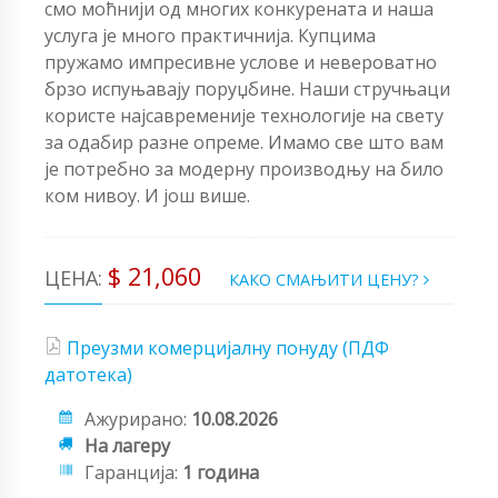
смо моћнији од многих конкурената и наша
услуга је много практичнија. Купцима
пружамо импресивне услове и невероватно
брзо испуњавају поруџбине. Наши стручњаци
користе најсавременије технологије на свету
за одабир разне опреме. Имамо све што вам
је потребно за модерну производњу на било
ком нивоу. И још више.
$ 21,060
ЦЕНА:
КАКО СМАЊИТИ ЦЕНУ?
Преузми комерцијалну понуду (ПДФ
датотека)
Ажурирано:
10.08.2026
На лагеру
Гаранција:
1 година