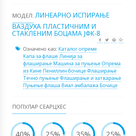
ЛИНЕАРНО ИСПИРАЊЕ
МОДЕЛ:
ВАЗДУХА ПЛАСТИЧНИМ И
СТАКЛЕНИМ БОЦАМА ЈФК-8
Означено као:
Каталог опреме
Капа за флаше
Линија за
флаширање
Машина за пуњење
Опрема
из Кине
Пениллин бочице
Флаширање
Течно пуњење
Флаширање и затварање
Пуњење флаша
Виал амбалажа
Бочице
ПОПУЛАР СЕАРЦХЕС
40%
25%
35%
25%