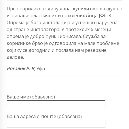
Пре отприлике годину дана, купили смо ваздушно
испирање пластичних и стаклених боца ЈФК-8.
Опрема је брза инсталација и успешно наручена
од стране инсталатора. У протеклих 6 месеци
опрема је добро функционисала. Служба за
кориснике брзо је одговорила на мале проблеме
који су се догодили и послала нам резервне
делове.
Рогалик Р. В
,
Уфа
Ваше име (обавезно)
Ваша адреса е-поште (обавезна)