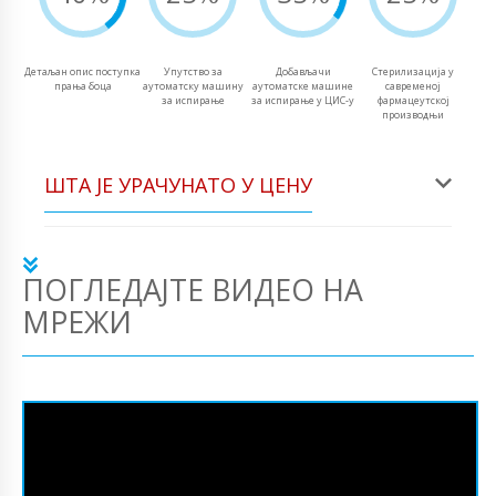
Детаљан опис поступка
Упутство за
Добављачи
Стерилизација у
прања боца
аутоматску машину
аутоматске машине
савременој
за испирање
за испирање у ЦИС-у
фармацеутској
производњи
ШТА ЈЕ УРАЧУНАТО У ЦЕНУ
ПОГЛЕДАЈТЕ ВИДЕО НА
МРЕЖИ