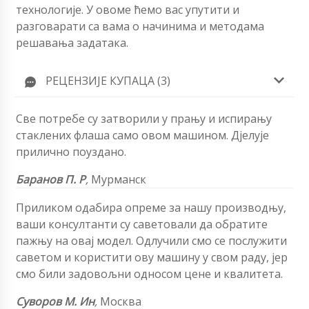
технологије. У овоме ћемо вас упутити и
разговарати са вама о начинима и методама
решавања задатака.
РЕЦЕНЗИЈЕ КУПАЦА (3)
Све потребе су затворили у прању и испирању
стаклених флаша само овом машином. Дјелује
прилично поуздано.
Баранов П. Р
,
Мурманск
Приликом одабира опреме за нашу производњу,
ваши консултанти су саветовали да обратите
пажњу на овај модел. Одлучили смо се послужити
саветом и користити ову машину у свом раду, јер
смо били задовољни односом цене и квалитета.
Суворов М. Ин
,
Москва