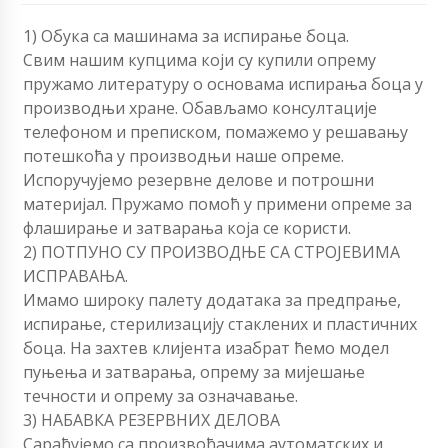
1) Обука са машинама за испирање боца.
Свим нашим купцима који су купили опрему
пружамо литературу о основама испирања боца у
производњи хране. Обављамо консултације
телефоном и преписком, помажемо у решавању
потешкоћа у производњи наше опреме.
Испоручујемо резервне делове и потрошни
материјал. Пружамо помоћ у примени опреме за
флаширање и затварања која се користи.
2) ПОТПУНО СУ ПРОИЗВОДЊЕ СА СТРОЈЕВИМА
ИСПРАВАЊА.
Имамо широку палету додатака за предпрање,
испирање, стерилизацију стаклених и пластичних
боца. На захтев клијента изабрат ћемо модел
пуњења и затварања, опрему за мијешање
течности и опрему за означавање.
3) НАБАВКА РЕЗЕРВНИХ ДЕЛОВА
Сарађујемо са произвођачима аутоматских и