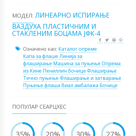
ЛИНЕАРНО ИСПИРАЊЕ
МОДЕЛ:
ВАЗДУХА ПЛАСТИЧНИМ И
СТАКЛЕНИМ БОЦАМА ЈФК-4
Означено као:
Каталог опреме
Капа за флаше
Линија за
флаширање
Машина за пуњење
Опрема
из Кине
Пениллин бочице
Флаширање
Течно пуњење
Флаширање и затварање
Пуњење флаша
Виал амбалажа
Бочице
ПОПУЛАР СЕАРЦХЕС
35%
20%
30%
27%