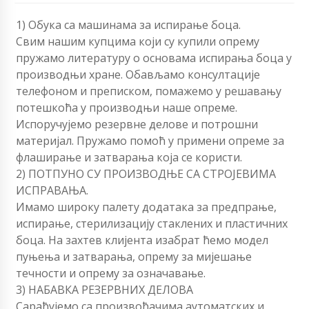
1) Обука са машинама за испирање боца.
Свим нашим купцима који су купили опрему
пружамо литературу о основама испирања боца у
производњи хране. Обављамо консултације
телефоном и преписком, помажемо у решавању
потешкоћа у производњи наше опреме.
Испоручујемо резервне делове и потрошни
материјал. Пружамо помоћ у примени опреме за
флаширање и затварања која се користи.
2) ПОТПУНО СУ ПРОИЗВОДЊЕ СА СТРОЈЕВИМА
ИСПРАВАЊА.
Имамо широку палету додатака за предпрање,
испирање, стерилизацију стаклених и пластичних
боца. На захтев клијента изабрат ћемо модел
пуњења и затварања, опрему за мијешање
течности и опрему за означавање.
3) НАБАВКА РЕЗЕРВНИХ ДЕЛОВА
Сарађујемо са произвођачима аутоматских и