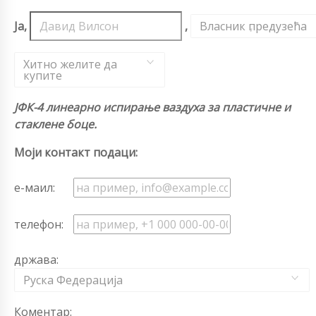
Ја,
,
Власник предузећа
,
Хитно желите да
купите
ЈФК-4 линеарно испирање ваздуха за пластичне и
стаклене боце.
Моји контакт подаци:
е-маил:
телефон:
држава:
Руска Федерација
Коментар: