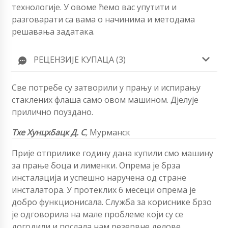
технологије. У овоме ћемо вас упутити и
разговарати са вама о начинима и методама
решавања задатака.
РЕЦЕНЗИЈЕ КУПАЦА (3)
Све потребе су затворили у прању и испирању
стаклених флаша само овом машином. Дјелује
прилично поуздано.
Тхе Хунцхбацк Д. С
,
Мурманск
Прије отприлике годину дана купили смо машину
за прање боца и лименки. Опрема је брза
инсталација и успешно наручена од стране
инсталатора. У протеклих 6 месеци опрема је
добро функционисала. Служба за кориснике брзо
је одговорила на мале проблеме који су се
догодили и послала нам резервне делове.