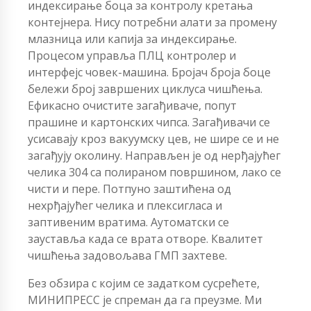
индексирање боца за контролу кретања
контејнера. Нису потребни алати за промену
млазница или капија за индексирање.
Процесом управља ПЛЦ контролер и
интерфејс човек-машина. Бројач броја боце
бележи број завршених циклуса чишћења.
Ефикасно очистите загађиваче, попут
прашине и картонских чипса. Загађивачи се
усисавају кроз вакуумску цев, не шире се и не
загађују околину. Направљен је од нерђајућег
челика 304 са полираном површином, лако се
чисти и пере. Потпуно заштићена од
нехрђајућег челика и плексигласа и
заптивеним вратима. Аутоматски се
зауставља када се врата отворе. Квалитет
чишћења задовољава ГМП захтеве.
Без обзира с којим се задатком сусрећете,
МИНИПРЕСС је спреман да га преузме. Ми