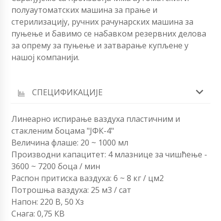
полуаутоматских машина за прање и
стерилизацију, ручних рачунарских машина за
пуњење и бавимо се набавком резервних делова
за опрему за пуњење и затварање купљене у
нашој компанији.
СПЕЦИФИКАЦИЈЕ
Линеарно испирање ваздуха пластичним и
стакленим боцама "ЈФК-4"
Величина флаше: 20 ~ 1000 мл
Производни капацитет: 4 млазнице за чишћење -
3600 ~ 7200 боца / мин
Распон притиска ваздуха: 6 ~ 8 кг / цм2
Потрошња ваздуха: 25 м3 / сат
Напон: 220 В, 50 Хз
Снага: 0,75 КВ