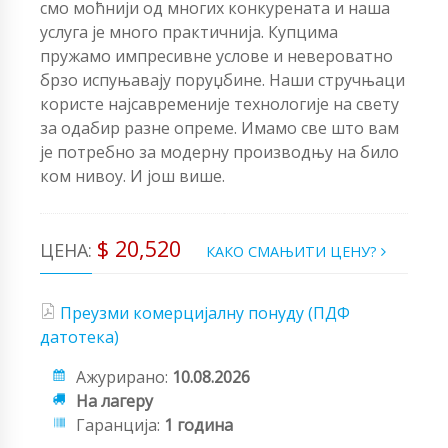
смо моћнији од многих конкурената и наша
услуга је много практичнија. Купцима
пружамо импресивне услове и невероватно
брзо испуњавају поруџбине. Наши стручњаци
користе најсавременије технологије на свету
за одабир разне опреме. Имамо све што вам
је потребно за модерну производњу на било
ком нивоу. И још више.
$ 20,520
ЦЕНА:
КАКО СМАЊИТИ ЦЕНУ?
Преузми комерцијалну понуду (ПДФ
датотека)
Ажурирано:
10.08.2026
На лагеру
Гаранција:
1 година