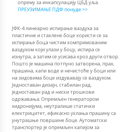
опрему за инкапсулацију ЦБД уља.
ПРЕУЗИМАЊЕ ПДФ понуде >>
ЈФК-4 линеарно испирање ваздуха за
пластичне и стаклене боце користи се за
испирање боца чистим компримованим
ваздухом који улази у боцу, испира се
изнутра, а затим се усисава кроз други отвор.
Пошто је машина потпуно затворена, прах,
прашина, капи воде и нечистоће у боци или
на зидовима боце издувавају се ваздухом.
Једноставан дизајн, стабилан рад,
једноставан рад и ниски трошкови
одржавања. Опремљен генератором
хидронијума, неутралише статички
електрицитет, ефикасно уклања прашину са
унутрашње површине боце. Аутоматски
транспортер је опремљен капијом за