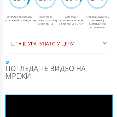
Детаљан опис процеса
Упутство за
Добављачи
Испирање ваздуха у
испирања боца ваздухом
аутоматску машину
аутоматске машине
савременој
за испирање
за испирање у ЦИС-у
фармацеутској
производњи
ШТА ЈЕ УРАЧУНАТО У ЦЕНУ
ПОГЛЕДАЈТЕ ВИДЕО НА
МРЕЖИ