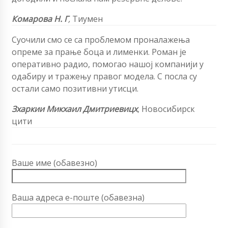
Комарова Н. Г
,
Тиумен
Суочили смо се са проблемом проналажења
опреме за прање боца и лименки. Роман је
оперативно радио, помогао нашој компанији у
одабиру и тражењу правог модела. С посла су
остали само позитивни утисци.
Зхаркии Микхаил Дмитриевицх
, Новосибирск
цити
Ваше име (обавезно)
Ваша адреса е-поште (обавезна)