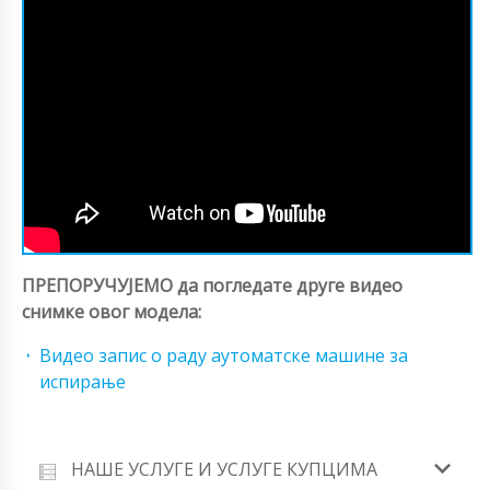
ПРЕПОРУЧУЈЕМО да погледате друге видео
снимке овог модела:
Видео запис о раду аутоматске машине за
испирање
НАШЕ УСЛУГЕ И УСЛУГЕ КУПЦИМА