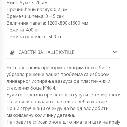
Ниво буке: < 70 дБ
Пречишћени ваздух: 0,2 µм
Време чишћења: 3 ~ 5 сек
Величина пакета: 1200к800к1600 мм
Тежина: 400 кг
Тежина пошиљке: 500 кг
САВЕТИ ЗА НАШЕ КУПЦЕ
Неке од наших препорука купцима како би се
убрзало решење вашег проблема са избором
линеарног испирања ваздуха од пластичних и
стаклених боца ЈФК-4.
Будите спремни пре него што упутите телефонски
позив или пошаљете захтев са веб локације.
Наши стручњаци очекују да ће од вас добити
максималну количину детаља.
Направите списак онога што имате и шта на крају