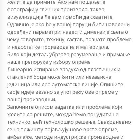
желите да примите. Ако нам пошаљете
фотографију сличних производа, таква
визуализација ће вам помоћи да схватите.
Одлично је ако ће у вашој поруци бити наведени
одређени параметри: навести димензије свега о
чему говорите, тежину, састав, познате проблеме
и недостатке производа или материјала.
Било који детаљ убрзава разумевање и примање
наше препоруке у избору опреме.
Линеарно испирање ваздуха од пластичних и
стаклених боца може бити или независна
јединица или део аутоматске линије. Опишите
своје идеје везано за употребу ове опреме у
вашој производњи.
Започните описом задатка или проблема који
желите да решите, можда ћемо понудити не
техничко, већ технолошко решење. Свакодневно
се на тржишту појављују нове врсте опреме,
амбалаже, методе индустријске производње и