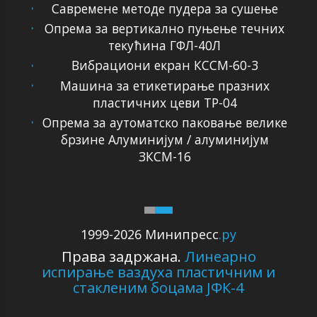
Савремене методе пудера за сушење
Опрема за вертикално пуњење течних
текућина ГФЛ-40Л
Вибрациони екран КССМ-60-3
Машина за етикетирање празних
пластичних цеви ТР-04
Опрема за аутоматско паковање велике
брзине Алуминијум / алуминијум
ЗКСМ-16
1999-2026 Минипресс
.ру
Права задржана.
Линеарно
испирање ваздуха пластичним и
стакленим боцама ЈФК-4