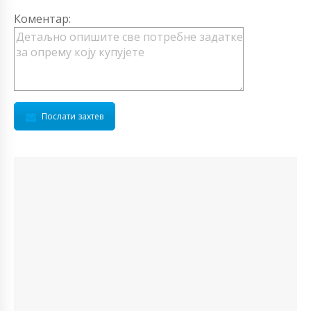
Коментар:
Послати захтев