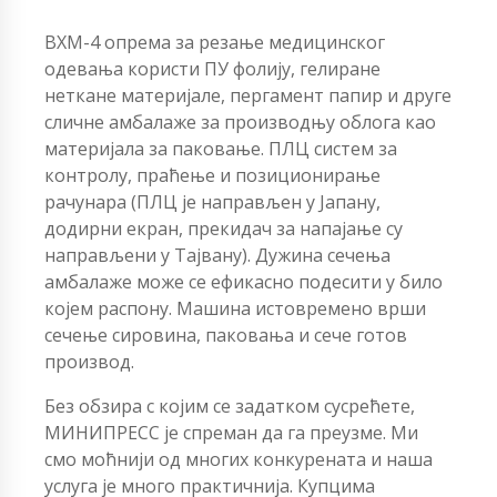
ВХМ-4 опрема за резање медицинског
одевања користи ПУ фолију, гелиране
неткане материјале, пергамент папир и друге
сличне амбалаже за производњу облога као
материјала за паковање. ПЛЦ систем за
контролу, праћење и позиционирање
рачунара (ПЛЦ је направљен у Јапану,
додирни екран, прекидач за напајање су
направљени у Тајвану). Дужина сечења
амбалаже може се ефикасно подесити у било
којем распону. Машина истовремено врши
сечење сировина, паковања и сече готов
производ.
Без обзира с којим се задатком сусрећете,
МИНИПРЕСС је спреман да га преузме. Ми
смо моћнији од многих конкурената и наша
услуга је много практичнија. Купцима