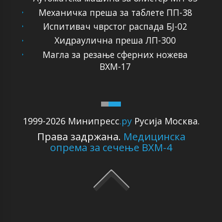
Механичка преша за таблете ПП-38
Испитивач чврстог распада БЈ-02
Хидраулична преша ЛП-300
Магла за резање сферних ножева
ВХМ-17
1999-2026 Минипресс
.ру
Русија Москва.
Права задржана.
Медицинска
опрема за сечење ВХМ-4