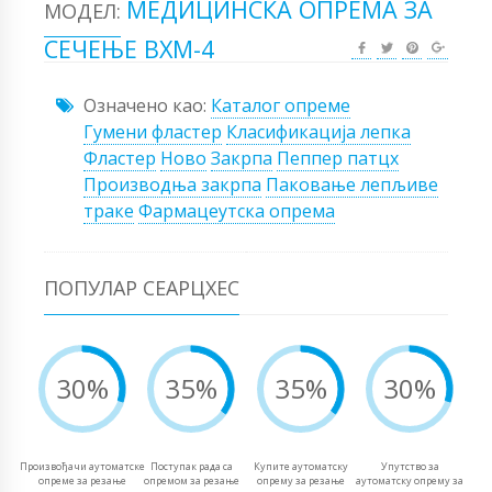
МЕДИЦИНСКА ОПРЕМА ЗА
МОДЕЛ:
СЕЧЕЊЕ ВХМ-4
Означено као:
Каталог опреме
Гумени фластер
Класификација лепка
Фластер
Ново
Закрпа
Пеппер патцх
Производња закрпа
Паковање лепљиве
траке
Фармацеутска опрема
ПОПУЛАР СЕАРЦХЕС
30%
35%
35%
30%
Произвођачи аутоматске
Поступак рада са
Купите аутоматску
Упутство за
опреме за резање
опремом за резање
опрему за резање
аутоматску опрему за