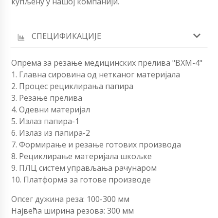
купљену у нашој компанији.
СПЕЦИФИКАЦИЈЕ
Опрема за резање медицинских прелива "ВХМ-4"
1. Главна сировина од нетканог материјала
2. Процес рециклирања папира
3. Резање прелива
4. Одевни материјал
5. Излаз папира-1
6. Излаз из папира-2
7. Формирање и резање готових производа
8. Рециклирање материјала шкољке
9. ПЛЦ систем управљања рачунаром
10. Платформа за готове производе
Опсег дужина реза: 100-300 мм
Највећа ширина резова: 300 мм