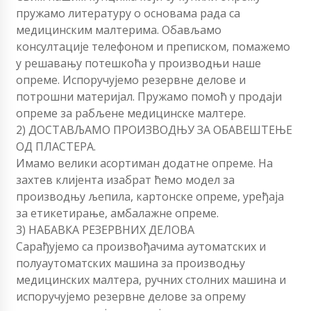
пружамо литературу о основама рада са
медицинским малтерима. Обављамо
консултације телефоном и преписком, помажемо
у решавању потешкоћа у производњи наше
опреме. Испоручујемо резервне делове и
потрошни материјал. Пружамо помоћ у продаји
опреме за рабљене медицинске малтере.
2) ДОСТАВЉАМО ПРОИЗВОДЊУ ЗА ОБАВЕШТЕЊЕ
ОД ПЛАСТЕРА.
Имамо велики асортиман додатне опреме. На
захтев клијента изабрат ћемо модел за
производњу љепила, картонске опреме, уређаја
за етикетирање, амбалажне опреме.
3) НАБАВКА РЕЗЕРВНИХ ДЕЛОВА
Сарађујемо са произвођачима аутоматских и
полуаутоматских машина за производњу
медицинских малтера, ручних столних машина и
испоручујемо резервне делове за опрему