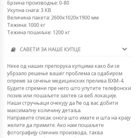
Брзина производње: 0-80
Укупна снага: 3 КВ
Величина пакета: 2600к1020к1900 мм
Тежина: 1000 кг
Тежина пошиљке: 1200 кг
САВЕТИ ЗА НАШЕ КУПЦЕ
Неке од наших препорука купцима како би се
убрзало решење вашег проблема са одабиром
опреме за сечење медицинских прелива ВХМ-4.
Будите спремни пре него што упутите телефонски
позив или пошаљете захтев са веб локације.
Наши стручњаци очекују да ће од вас добити
максималну количину детаља.
Направите списак онога што имате и шта на крају
желите да примите. Ако нам пошаљете
фотографију сличних производа, таква