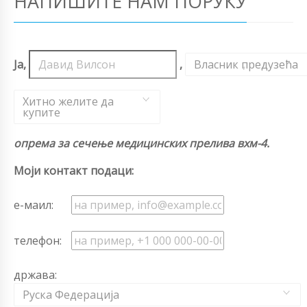
НАПИШИТЕ НАМ ПОРУКУ
Ја,
,
Власник предузећа
,
Хитно желите да
купите
опрема за сечење медицинских прелива вхм-4.
Моји контакт подаци:
е-маил:
телефон:
држава:
Руска Федерација