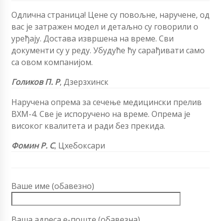
Одлична страница! Цене су повољне, наручене, од
вас је затражен модел и детаљно су говорили о
уређају. Достава извршена на време. Сви
документи су у реду. Убудуће ћу сарађивати само
са овом компанијом.
Голиков П. Р
, Дзерзхинск
Наручена опрема за сечење
медицински прелив
ВХМ-4
. Све је испоручено на време. Опрема је
високог квалитета и ради без прекида.
Фомин Р. С
, Цхебоксари
Ваше име (обавезно)
Ваша адреса е-поште (обавезна)