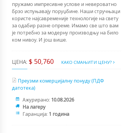
пружамо импресивне услове и невероватно
брзо испуњавају поруџбине. Наши стручњаци
користе најсавременије технологије на свету
за одабир разне опреме. Имамо све што вам
је потребно за модерну производњу на било
ком нивоу. И још више.
$ 50,760
ЦЕНА:
КАКО СМАЊИТИ ЦЕНУ?
Преузми комерцијалну понуду (ПДФ
датотека)
Ажурирано:
10.08.2026
На лагеру
Гаранција:
1 година