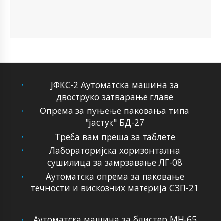
ЈФКС-2 Аутоматска машина за
двоструко затварање главе
Опрема за пуњење паковања типа
"јастук" БД-27
Треба вам преша за таблете
Лабораторијска хоризонтална
сушилица за замрзавање ЛГ-08
Аутоматска опрема за паковање
течности и вискозних материја СЗП-21
Аутоматска машина за блистер МН-65