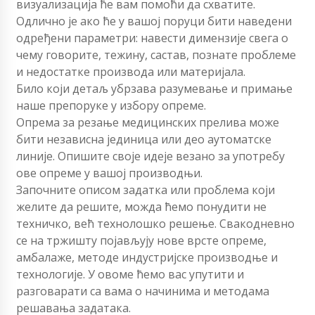
визуализација ће вам помоћи да схватите.
Одлично је ако ће у вашој поруци бити наведени
одређени параметри: навести димензије свега о
чему говорите, тежину, састав, познате проблеме
и недостатке производа или материјала.
Било који детаљ убрзава разумевање и примање
наше препоруке у избору опреме.
Опрема за резање медицинских прелива може
бити независна јединица или део аутоматске
линије. Опишите своје идеје везано за употребу
ове опреме у вашој производњи.
Започните описом задатка или проблема који
желите да решите, можда ћемо понудити не
техничко, већ технолошко решење. Свакодневно
се на тржишту појављују нове врсте опреме,
амбалаже, методе индустријске производње и
технологије. У овоме ћемо вас упутити и
разговарати са вама о начинима и методама
решавања задатака.