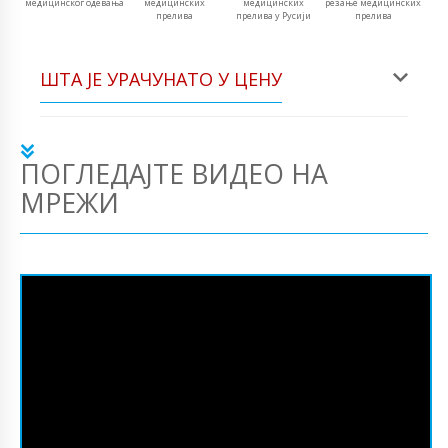
медицинског одевања
медицинских
медицинских
резање медицинских
прелива
прелива у Русији
прелива
ШТА ЈЕ УРАЧУНАТО У ЦЕНУ
ПОГЛЕДАЈТЕ ВИДЕО НА
МРЕЖИ