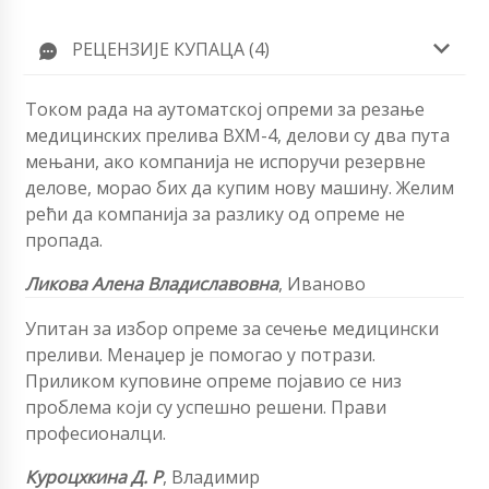
РЕЦЕНЗИЈЕ КУПАЦА (4)
Током рада на аутоматској опреми за резање
медицинских прелива ВХМ-4, делови су два пута
мењани, ако компанија не испоручи резервне
делове, морао бих да купим нову машину. Желим
рећи да компанија за разлику од опреме не
пропада.
Ликова Алена Владиславовна
,
Иваново
Упитан за избор опреме за сечење
медицински
преливи
. Менаџер је помогао у потрази.
Приликом куповине опреме појавио се низ
проблема који су успешно решени. Прави
професионалци.
Куроцхкина Д. Р
,
Владимир