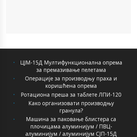
ЦЈМ-15Д Мултифункционална опрема
за премазивање пелетама
Операције за производњу праха и
коришћена опрема
Ротациона преша за таблете ЛПИ-120
Како организовати производњу
гранула?
Машина за паковање блистера са
плочицама алуминијум / ПВЦ-
алуминијум / алуминијум СЈП-15Д