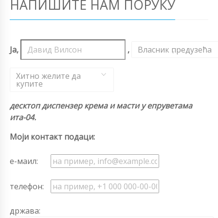
НАПИШИТЕ НАМ ПОРУКУ
Ја,
,
Власник предузећа
,
Хитно желите да
купите
десктоп диспензер крема и масти у епруветама
ита-04.
Моји контакт подаци:
е-маил:
телефон:
држава: