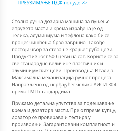
ПРЕУЗИМАЊЕ ПДФ понуде >>
Столна ручна дозирна машина за пуњење
епрувета масти и крема израђена је од
челика, алуминијума и тефлона како би се
процес чишћења брзо завршио. Такође
постоји чвор за стезање крајњег руба цеви.
Продуктивност 500 цеви на сат. Користи се за
све стандардне величине пластичних и
алуминијумских цеви. Производња Италија.
Максимална механизација ручног процеса.
Направљено од нерђајућег челика АИСИ 304
према ГМП стандардима.
Пружамо детаљна упутства за подешавање
крема и дозатора масти. Пре отпреме купцу,
дозатор се проверава и тестира у
производњи. Загарантовани комплетност и