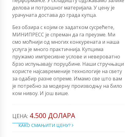
перформансе. У складишту одржавамо залихе
делова и потрошног материјала. У цену је
урачуната достава до града купца.
Без обзира с којим се задатком сусрећете,
МИНИПРЕСС је спреман да га преузме. Ми
смо моћнији од многих конкурената и наша
услуга је много практичнија. Купцима
пружамо импресивне услове и невероватно
брзо испуњавају поруџбине. Наши стручњаци
користе најсавременије технологије на свету
за одабир разне опреме. Имамо све што вам
је потребно за модерну производњу на било
ком нивоу. И још више.
4.500 ДОЛАРА
ЦЕНА:
КАКО СМАЊИТИ ЦЕНУ?