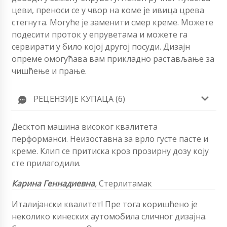
цеви, преноси се у чвор на коме је ивица црева
стегнута. Могуће је заменити смер креме. Можете
подесити проток у епруветама и можете га
сервирати у било којој другој посуди. Дизајн
опреме омогућава вам прикладно растављање за
чишћење и прање.
РЕЦЕНЗИЈЕ КУПАЦА (6)
Десктоп машина високог квалитета
перформанси. Неизоставна за врло густе пасте и
креме. Клип се притиска кроз прозирну дозу коју
сте прилагодили.
Карина Геннадиевна
,
Стерлитамак
Италијански квалитет! Пре тога коришћено је
неколико кинеских аутомобила сличног дизајна.