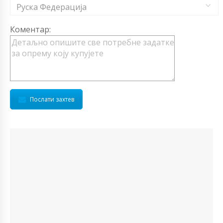
Руска Федерација
Коментар:
Послати захтев