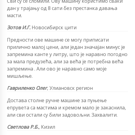
Сви су се сломили. Ову машину користимо сваки
дан у трајању од 8 сати без престанка давања
масти.
Зотов И.Г.
Новосибирск цити
Предности ове машине се могу приписати
прилично малој цени, али један значајан минус је
запремина канте у литру, што је наравно погодно
за мала предузећа, али за већа је потребна већа
запремина . Али ово је наравно само моје
мишљење.
Гавриленко Олег
,
Улиановск регион
Достава столне ручне машине за пуњење
епрувета са мастима и кремом мало је закаснила,
али сви остали су били задовољни. Захвалити.
Светлова
Р.Б.
,
Кизил