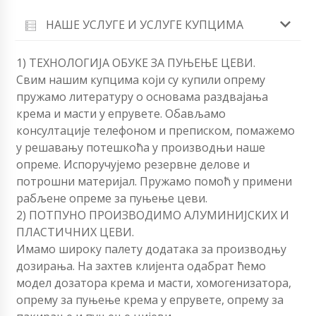
НАШЕ УСЛУГЕ И УСЛУГЕ КУПЦИМА
1) ТЕХНОЛОГИЈА ОБУКЕ ЗА ПУЊЕЊЕ ЦЕВИ.
Свим нашим купцима који су купили опрему
пружамо литературу о основама раздвајања
крема и масти у епрувете. Обављамо
консултације телефоном и преписком, помажемо
у решавању потешкоћа у производњи наше
опреме. Испоручујемо резервне делове и
потрошни материјал. Пружамо помоћ у примени
рабљене опреме за пуњење цеви.
2) ПОТПУНО ПРОИЗВОДИМО АЛУМИНИЈСКИХ И
ПЛАСТИЧНИХ ЦЕВИ.
Имамо широку палету додатака за производњу
дозирања. На захтев клијента одабрат ћемо
модел дозатора крема и масти, хомогенизатора,
опрему за пуњење крема у епрувете, опрему за