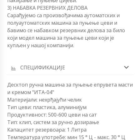
пакирање и пуњење цијеви.
3) НАБАВКА РЕЗЕРВНИХ ДЕЛОВА
Сарађујемо са произвођачима аутоматских и
полуаутоматских машина за пуњење цеви и
бавимо се набавком резервних делова за било
који модел машина за пуњење цеви који је
купљен у нашој компанији.
СПЕЦИФИКАЦИЈЕ
Десктоп ручна машина за пуњење епрувета масти
и кремом "ИТА-04"
Материјали: нехрђајући челик
Тип цеви: пластика, алуминијум
Продуктивност: 500-600 цеви на сат
Тип: клип, систем за ручно дозирање
Капацитет резервоара: 1 Литра
Температура употребе: мин 15 ° Ц - макс. 30 ° Ц