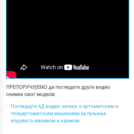
ПРЕПОРУЧУЈЕМО да погледате друге видео
снимке овог модела:
Погледајте ХД видео записе о аутоматским и
полуаутоматским машинама за пуњење
епрувета мазивом и кремом