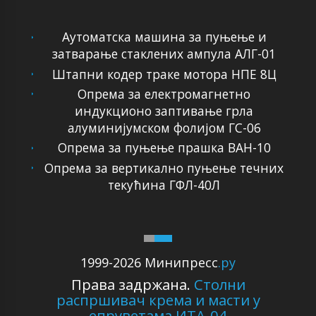
Аутоматска машина за пуњење и
затварање стаклених ампула АЛГ-01
Штапни кодер траке мотора НПЕ 8Ц
Опрема за електромагнетно
индукционо заптивање грла
алуминијумском фолијом ГС-06
Опрема за пуњење прашка ВАН-10
Опрема за вертикално пуњење течних
текућина ГФЛ-40Л
1999-2026 Минипресс
.ру
Права задржана.
Столни
распршивач крема и масти у
епруветама ИТА-04