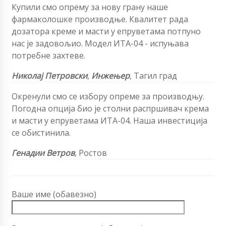
Купили смо опрему за нову грану наше
фармаколошке производње. Квалитет рада
дозатора креме и масти у епруветама потпуно
нас је задовољио. Модел ИТА-04 - испуњава
потребне захтеве.
Николај Петровски
,
Инжењер
, Тагил град
Окренули смо се избору опреме за производњу.
Погодна опција био је столни распршивач крема
и масти у епруветама ИТА-04. Наша инвестиција
се обистинила.
Генадии Ветров
, Ростов
Ваше име (обавезно)