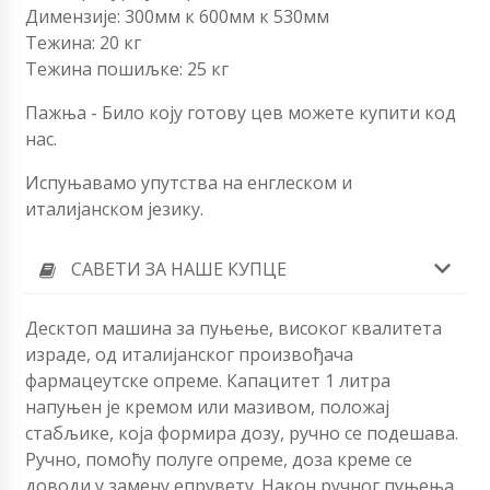
Димензије: 300мм к 600мм к 530мм
Тежина: 20 кг
Тежина пошиљке: 25 кг
Пажња - Било коју готову цев можете купити код
нас.
Испуњавамо упутства на енглеском и
италијанском језику.
САВЕТИ ЗА НАШЕ КУПЦЕ
Десктоп машина за пуњење, високог квалитета
израде, од италијанског произвођача
фармацеутске опреме. Капацитет 1 литра
напуњен је кремом или мазивом, положај
стабљике, која формира дозу, ручно се подешава.
Ручно, помоћу полуге опреме, доза креме се
доводи у замену епрувету. Након ручног пуњења