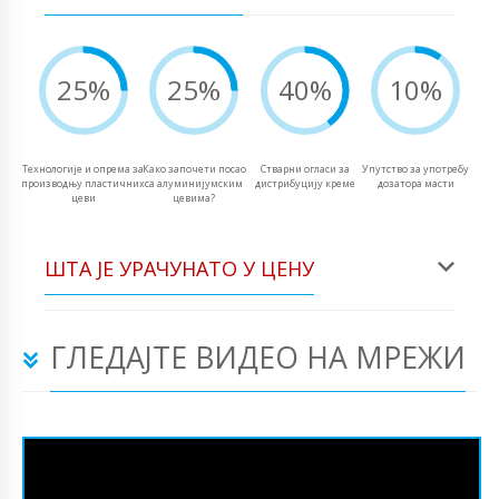
25%
25%
40%
10%
Технологије и опрема за
Како започети посао
Стварни огласи за
Упутство за употребу
производњу пластичних
са алуминијумским
дистрибуцију креме
дозатора масти
цеви
цевима?
ШТА ЈЕ УРАЧУНАТО У ЦЕНУ
ГЛЕДАЈТЕ ВИДЕО НА МРЕЖИ