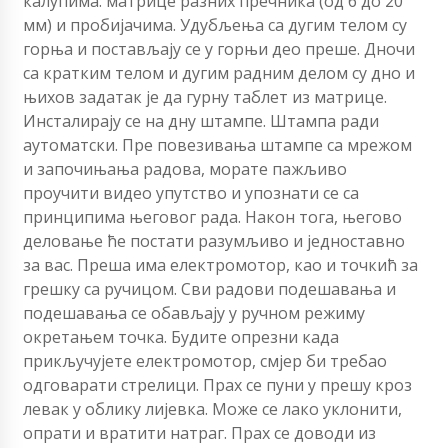
калупима: матрице разних пречника (од 6 до 20
мм) и пробијачима. Удубљења са дугим телом су
горња и постављају се у горњи део преше. Дночи
са кратким телом и дугим радним делом су дно и
њихов задатак је да гурну таблет из матрице.
Инсталирају се на дну штампе. Штампа ради
аутоматски. Пре повезивања штампе са мрежом
и започињања радова, морате пажљиво
проучити видео упутство и упознати се са
принципима његовог рада. Након тога, његово
деловање ће постати разумљиво и једноставно
за вас. Преша има електромотор, као и точкић за
грешку са ручицом. Сви радови подешавања и
подешавања се обављају у ручном режиму
окретањем точка. Будите опрезни када
прикључујете електромотор, смјер би требао
одговарати стрелици. Прах се пуни у прешу кроз
левак у облику лијевка. Може се лако уклонити,
опрати и вратити натраг. Прах се доводи из