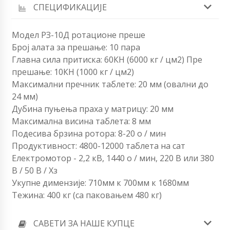
СПЕЦИФИКАЦИЈЕ
Модел РЗ-10Д ротационе преше
Број алата за прешање: 10 пара
Главна сила притиска: 60КН (6000 кг / цм2) Пре
прешање: 10КН (1000 кг / цм2)
Максимални пречник таблете: 20 мм (овални до
24 мм)
Дубина пуњења праха у матрицу: 20 мм
Максимална висина таблета: 8 мм
Подесива брзина ротора: 8-20 о / мин
Продуктивност: 4800-12000 таблета на сат
Електромотор - 2,2 кВ, 1440 о / мин, 220 В или 380
В / 50 В / Хз
Укупне димензије: 710мм к 700мм к 1680мм
Тежина: 400 кг (са паковањем 480 кг)
САВЕТИ ЗА НАШЕ КУПЦЕ