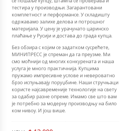
се пошаље купцу, штампа се проверава и
тестира у производњи. Загарантовани
комплетност и перформансе. У складишту
одржавамо залихе делова и потрошног
материјала. У цену је урачунато царинско
плаћање у Русији и достава до града купца.
Без обзира с којим се задатком сусрећете,
МИНИПРЕСС је спреман да га преузме. Ми
смо моћнији од многих конкурената и наша
услуга је много практичнија. Купцима
пружамо импресивне услове и невероватно
брзо испуњавају поруџбине. Наши стручњаци
користе најсавременије технологије на свету
за одабир разне опреме. Имамо све што вам
је потребно за модерну производњу на било
ком нивоу. И још више.