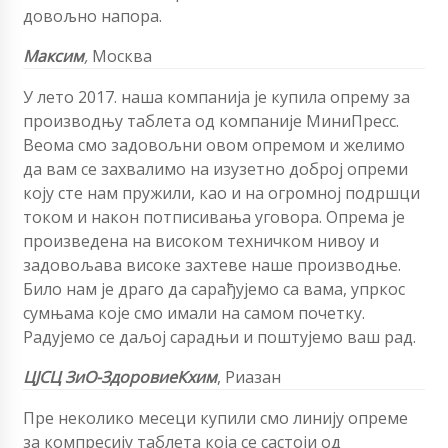
довољно напора.
Максим
,
Москва
У лето 2017. наша компанија је купила опрему за
производњу таблета од компаније МиниПресс.
Веома смо задовољни овом опремом и желимо
да вам се захвалимо на изузетно доброј опреми
коју сте нам пружили, као и на огромној подршци
током и након потписивања уговора. Опрема је
произведена на високом техничком нивоу и
задовољава високе захтеве наше производње.
Било нам је драго да сарађујемо са вама, упркос
сумњама које смо имали на самом почетку.
Радујемо се даљој сарадњи и поштујемо ваш рад.
ЦЈСЦ ЗиО-ЗдоровиеКхим
,
Риазан
Пре неколико месеци купили смо линију опреме
за компресију таблета која се састоји од