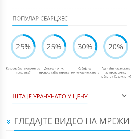
ПОПУЛАР СЕАРЦХЕС
25%
25%
30%
20%
Како одабрати опрему за
Детаљан опис
Сабијање
Где наћи Казахстана
прешање?
процеса таблетирања
технолошких савета
за производњу
таблета у Казахстану?
ШТА ЈЕ УРАЧУНАТО У ЦЕНУ
ГЛЕДАЈТЕ ВИДЕО НА МРЕЖИ