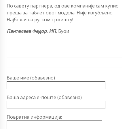
По савету партнера, од ове компаније сам купио
преша за таблет овог модела. Није изгубљено.
Најбољи на руском тржишту!
Пантелеев Федор
,
ИП
,
Буои
Ваше име (обавезно)
Ваша адреса е-поште (обавезна)
Повратна информација: