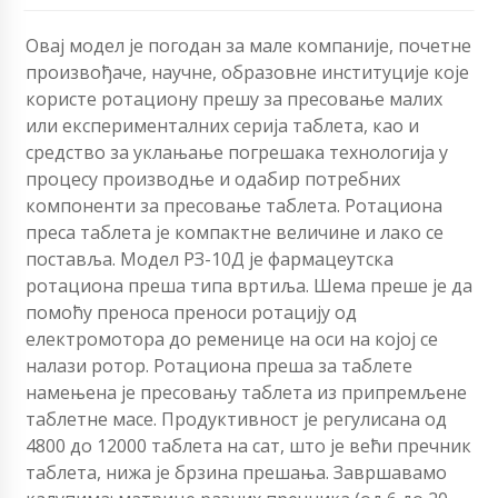
Овај модел је погодан за мале компаније, почетне
произвођаче, научне, образовне институције које
користе ротациону прешу за пресовање малих
или експерименталних серија таблета, као и
средство за уклањање погрешака технологија у
процесу производње и одабир потребних
компоненти за пресовање таблета. Ротациона
преса таблета је компактне величине и лако се
поставља. Модел РЗ-10Д је фармацеутска
ротациона преша типа вртиља. Шема преше је да
помоћу преноса преноси ротацију од
електромотора до ременице на оси на којој се
налази ротор. Ротациона преша за таблете
намењена је пресовању таблета из припремљене
таблетне масе. Продуктивност је регулисана од
4800 до 12000 таблета на сат, што је већи пречник
таблета, нижа је брзина прешања. Завршавамо