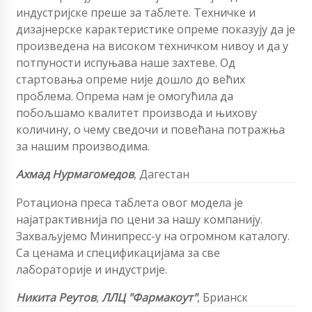
индустријске преше за таблете. Техничке и
дизајнерске карактеристике опреме показују да је
произведена на високом техничком нивоу и да у
потпуности испуњава наше захтеве. Од
стартовања опреме није дошло до већих
проблема. Опрема нам је омогућила да
побољшамо квалитет производа и њихову
количину, о чему сведочи и повећана потражња
за нашим производима.
Ахмад Нурмагомедов
,
Дагестан
Ротациона преса таблета овог модела је
најатрактивнија по цени за нашу компанију.
Захваљујемо Минипресс-у на огромном каталогу.
Са ценама и спецификацијама за све
лабораторије и индустрије.
Никита Реутов
,
ЛЛЦ "Фармакоут"
, Брианск