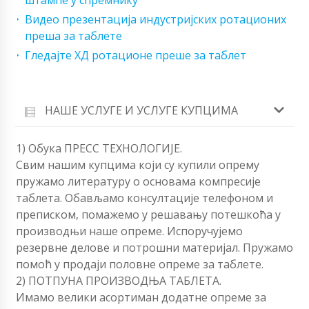
штампе у спремнику
Видео презентација индустријских ротационих
преша за таблете
Гледајте ХД ротационе преше за таблет
НАШЕ УСЛУГЕ И УСЛУГЕ КУПЦИМА
1) Обука ПРЕСС ТЕХНОЛОГИЈЕ.
Свим нашим купцима који су купили опрему
пружамо литературу о основама компресије
таблета. Обављамо консултације телефоном и
преписком, помажемо у решавању потешкоћа у
производњи наше опреме. Испоручујемо
резервне делове и потрошни материјал. Пружамо
помоћ у продаји половне опреме за таблете.
2) ПОТПУНА ПРОИЗВОДЊА ТАБЛЕТА.
Имамо велики асортиман додатне опреме за