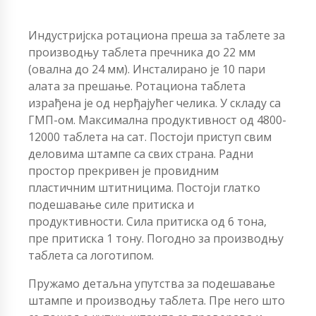
Индустријска ротациона преша за таблете за
производњу таблета пречника до 22 мм
(овална до 24 мм). Инсталирано је 10 пари
алата за прешање. Ротациона таблета
израђена је од нерђајућег челика. У складу са
ГМП-ом. Максимална продуктивност од 4800-
12000 таблета на сат. Постоји приступ свим
деловима штампе са свих страна. Радни
простор прекривен је провидним
пластичним штитницима. Постоји глатко
подешавање силе притиска и
продуктивности. Сила притиска од 6 тона,
пре притиска 1 тону. Погодно за производњу
таблета са логотипом.
Пружамо детаљна упутства за подешавање
штампе и производњу таблета. Пре него што