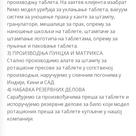
производњу таблета. На захтев клијента изабрат
ћемо модел уређаја за уклањање таблета, вакуум
систем за уношење праха у канте за штампу,
гранулаторе, мешалице за прах, опрему за
наношење шкољки на таблете, штампаче за
штампање логотипа на таблетама, опрему за
пуњење и паковање таблета.
3) ПРОИЗВОДЊА ПУНЦХА И МАТРИКСА.
Стално производимо алате за штампу за
ротационе пресове за таблете у сопственој
производњи, наручујемо у сличним погонима у
Индији, Кини и САД.
4) НАБАВКА РЕЗЕРВНИХ ДЕЛОВА
Сарађујемо са произвођачима преша за таблете и
испоручујемо резервне делове за било који модел
ротационих преша за таблете купљене у нашој
компанији.