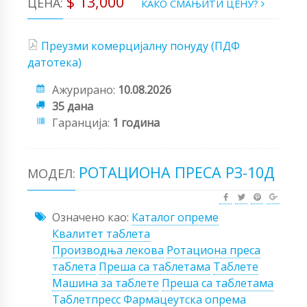
$ 13,000
ЦЕНА:
КАКО СМАЊИТИ ЦЕНУ?
Преузми комерцијалну понуду (ПДФ
датотека)
Ажурирано:
10.08.2026
35 дана
Гаранција:
1 година
РОТАЦИОНА ПРЕСА РЗ-10Д
МОДЕЛ:
Означено као:
Каталог опреме
Квалитет таблета
Производња лекова
Ротациона преса
таблета
Преша са таблетама
Таблете
Машина за таблете
Преша са таблетама
Таблетпресс
Фармацеутска опрема