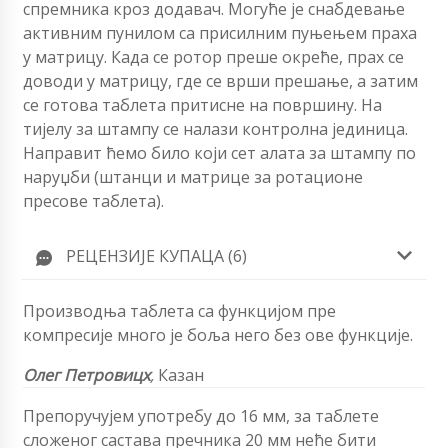
спремника кроз додавач. Могуће је снабдевање
активним пунилом са присилним пуњењем праха
у матрицу. Када се ротор преше окреће, прах се
доводи у матрицу, где се врши прешање, а затим
се готова таблета притисне на површину. На
тијелу за штампу се налази контролна јединица.
Направит ћемо било који сет алата за штампу по
наруџби (штанци и матрице за ротационе
пресове таблета).
РЕЦЕНЗИЈЕ КУПАЦА (6)
Производња таблета са функцијом пре
компресије много је боља него без ове функције.
Олег Петровицх
,
Казан
Препоручујем употребу до 16 мм, за таблете
сложеног састава пречника 20 мм неће бити