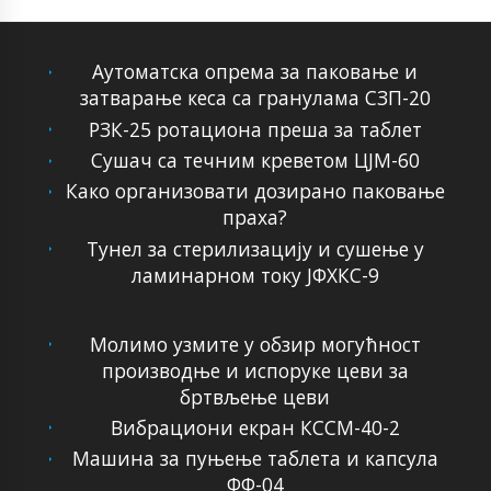
Аутоматска опрема за паковање и
затварање кеса са гранулама СЗП-20
РЗК-25 ротациона преша за таблет
Сушач са течним креветом ЦЈМ-60
Како организовати дозирано паковање
праха?
Тунел за стерилизацију и сушење у
ламинарном току ЈФХКС-9
Молимо узмите у обзир могућност
производње и испоруке цеви за
бртвљење цеви
Вибрациони екран КССМ-40-2
Машина за пуњење таблета и капсула
ФФ-04