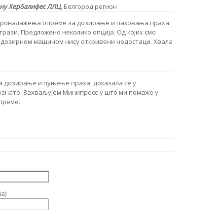
ину
Хербалифес ЛЛЦ
,
Белгород регион
 проналажења опреме за дозирање и паковања праха.
трази. Предложено неколико опција. Од којих смо
а дозирном машином нису откривени недостаци. Хвала
а дозирање и пуњење праха, доказала се у
ознато. Захваљујем Минипресс-у што ми помаже у
преме.
а)