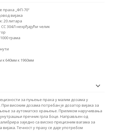
 праха „ФП-70“
овод вијака
: 20 литара
: СС 304Л нехрђајући челик
тор
 1000 грама
инути
 к 640мм к 1960мм
ецизности за пуњење праха у малим дозама у
. При високим дозама потребан је дозатор вијака за
њење за аутоматско храњење. Приликом наручивања
 унутрашњи пречник грла боце. Направљен од
калибрира заједно са високо прецизним вагама за
вијака. Течност у праху се даје употребом