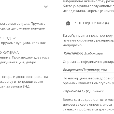
вибрационе активности у резе
бисте укључили послуживање п
испод излива. Опрема је компа
РЕЦЕНЗИЈЕ КУПАЦА (6)
тивање материјала. Пружамо
оце, са целокупном понудом
За већу практичност, препоруч
ОИЗВОДЊУ.
пуњење сировина у резервоар 
и пружамо купцима. Увек нас
непријатно.
У КУТИЈАМА.
Константин
,
Цхебоксари
хтевима. Производњу дозатора
Опрема за појединачно дозира
 документације, добро
Виацхеслав Петровицх
,
Уфа
пакера и дозатора праха, на
По ниској цени, веома добра о
ржавању и поправци сваке
брзина и квалитет омогућили
ији за земље ЗНД.
Ларионова
Г.Цх.
,
Брианск
Веома сам задовољан што ком
делова за своју опрему, сноси
су након проблема са дозирн