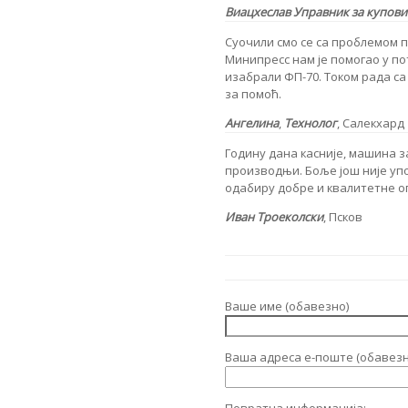
Виацхеслав
Управник за купов
Суочили смо се са проблемом
Минипресс нам је помогао у по
изабрали ФП-70. Током рада с
за помоћ.
Ангелина
,
Технолог
, Салекхард
Годину дана касније, машина з
производњи. Боље још није уп
одабиру добре и квалитетне о
Иван Троеколски
, Псков
Ваше име (обавезно)
Ваша адреса е-поште (обавезн