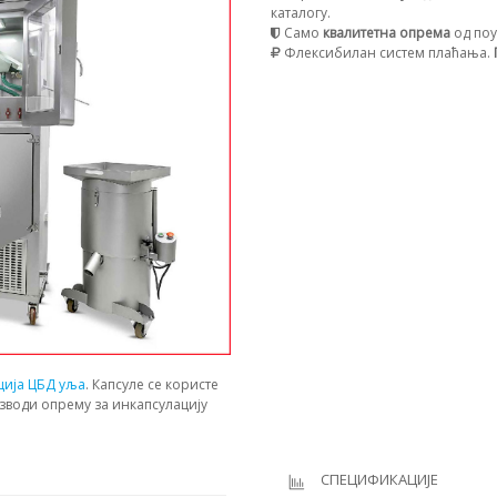
каталогу.
Само
квалитетна опрема
од поу
Флексибилан систем плаћања.
ција ЦБД уља
. Капсуле се користе
зводи опрему за инкапсулацију
СПЕЦИФИКАЦИЈЕ