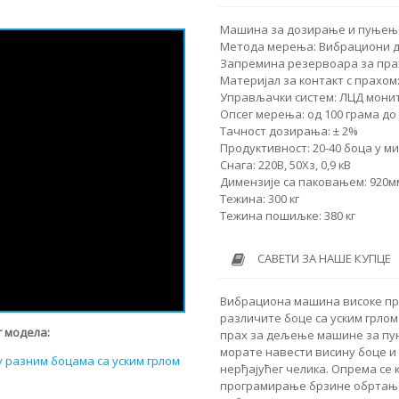
Машина за дозирање и пуњење
Метода мерења: Вибрациони д
Запремина резервоара за прах
Материјал за контакт с прахом
Управљачки систем: ЛЦД мони
Опсег мерења: од 100 грама до
Тачност дозирања: ± 2%
Продуктивност: 20-40 боца у м
Снага: 220В, 50Хз, 0,9 кВ
Димензије са паковањем: 920мм
Тежина: 300 кг
Тежина пошиљке: 380 кг
САВЕТИ ЗА НАШЕ КУПЦЕ
Вибрациона машина високе пр
различите боце са уским грлом
 модела:
прах за дељење машине за пу
морате навести висину боце и
 разним боцама са уским грлом
нерђајућег челика. Опрема се 
програмирање брзине обртања 