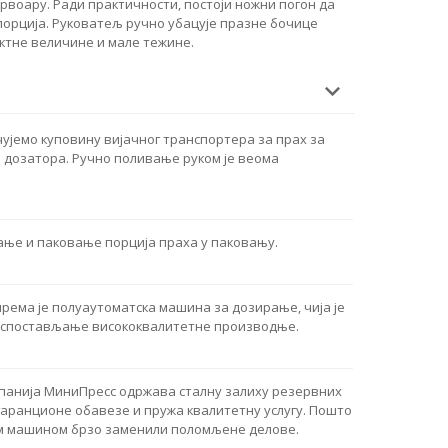
рвоару. Ради практичности, постоји ножни погон да
орција. Руковатељ ручно убацује празне бочице
ктне величине и мале тежине.
ујемо куповину вијачног транспортера за прах за
дозатора. Ручно поливање руком је веома
ње и паковање порција праха у паковању.
према је полуаутоматска машина за дозирање, чија је
 успостављање висококвалитетне производње.
панија МиниПресс одржава сталну залиху резервних
 гаранционе обавезе и пружа квалитетну услугу. Пошто
ом машином брзо заменили поломљене делове.