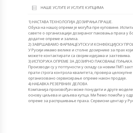
НАШЕ УСЛУГЕ И УСЛУГЕ КУПЦИМА
1) НАСТАВА ТЕХНОЛОГИЈА ДОЗИРАЊА ПРАШЕ.
Обука на нашој опреми је могућа пре куповине. Испи
савете о организацији дозираног паковања праха у б
додатне опреме и залиха.
2) ЗАВРШАВАМО ФАРМАЦЕУТСКУ И КОНФЕКЦИЈСКУ ПР
У Русији имамо велике и столне дозирнике за прах кој
можете контактирати са својим идејама и захтевима.
3) ИСПОРУКА ОПРЕМЕ ЗА ДОЗИРНО ПАКОВАЊЕ ПУЊАКА 
Производи су у потпуности у складу са новим ГМП за
прати строга контрола квалитета, провера целокупне
организовано сервисирање опреме након продаје.
4) НАБАВКА РЕЗЕРВНИХ ДЕЛОВА
Компанија произвођач може понудити и друге моделе 
основу циљева и циљева купца. Ми ћемо помоћи у од
опреме за распршивање праха. Сервисни центар у Рус