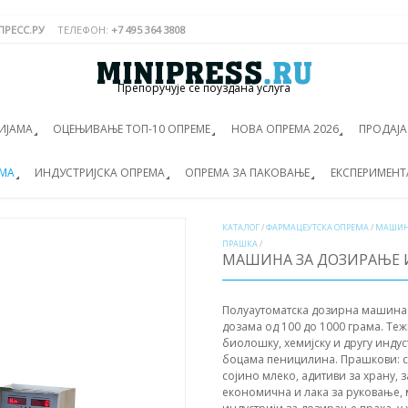
РЕСС.РУ
ТЕЛЕФОН:
+7 495 364 3808
Препоручује се поуздана услуга
ИЈАМА
ОЦЕЊИВАЊЕ ТОП-10 ОПРЕМЕ
НОВА ОПРЕМА 2026
ПРОДАЈ
ЕМА
ИНДУСТРИЈСКА ОПРЕМА
ОПРЕМА ЗА ПАКОВАЊЕ
ЕКСПЕРИМЕНТ
КАТАЛОГ
/
ФАРМАЦЕУТСКА ОПРЕМА
/
МАШИН
ПРАШКА
/
МАШИНА ЗА ДОЗИРАЊЕ И
Полуаутоматска дозирна машина з
дозама од 100 до 1000 грама. Теж
биолошку, хемијску и другу индус
боцама пеницилина. Прашкови: см
сојино млеко, адитиви за храну,
економична и лака за руковање,