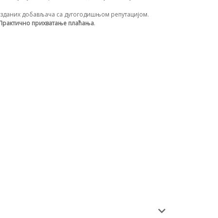
зданих добављача са дугогодишњом репутацијом.
Практично прихватање плаћања
.