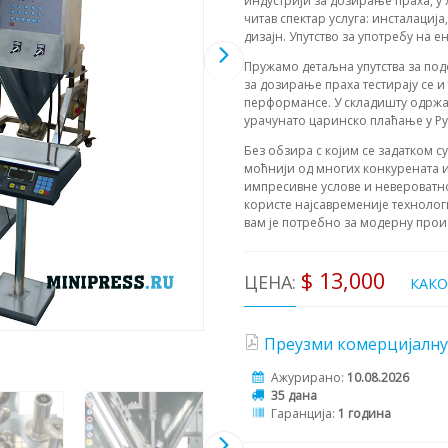
индустрији за дозирање праха, у
читав спектар услуга: инсталациј
дизајн. Упутство за употребу на е
Пружамо детаљна упутства за по
за дозирање праха тестирају се 
перформансе. У складишту одржав
урачунато царинско плаћање у Рус
Без обзира с којим се задатком с
моћнији од многих конкурената и
импресивне услове и невероватн
користе најсавременије технолог
вам је потребно за модерну прои
$ 13,000
ЦЕНА:
КАК
Преузми комерцијалну
Ажурирано:
10.08.2026
35 дана
Гаранција:
1 година