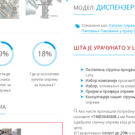
ДИСПЕНЗЕР
МОДЕЛ:
Означено као:
Каталог опре
Паковање
Паковање у праху
ШТА ЈЕ УРАЧУНАТО У 
9%
18%
Постепена стручна процје
гледи
Где је исплативо
сата.
сника
купити опрему
Избор компаније
произво
еме за
за пуњење?
Избор
, оптимално за клиј
ирање
Пријем и провјера опреме
Консултације нашег струч
опреме.
МА
Ако нисте пронашли потребну 
назовите
+74953643808
а ми ћемо
одабрати сличну опрему која је п
цену..
Гарантовано
попуст до 20%
о н