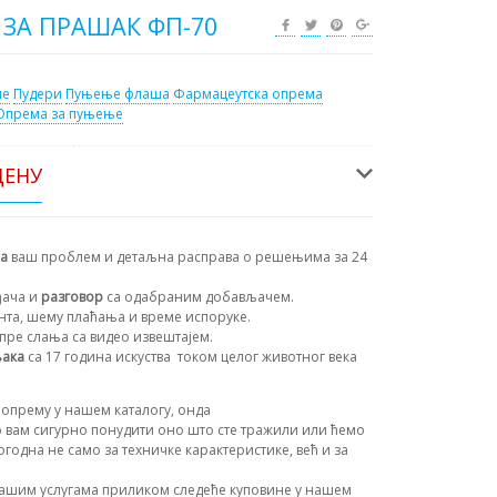
 ЗА ПРАШАК ФП-70
ме
Пудери
Пуњење флаша
Фармацеутска опрема
Опрема за пуњење
ЦЕНУ
на
ваш проблем и детаљна расправа о решењима за 24
ђача и
разговор
са одабраним добављачем.
ента, шему плаћања и време испоруке.
пре слања са видео извештајем.
њака
са 17 година искуства
током целог животног века
опрему у нашем каталогу, онда
 вам сигурно понудити оно што сте тражили или ћемо
огодна не само за техничке карактеристике, већ и за
ашим услугама приликом следеће куповине у нашем