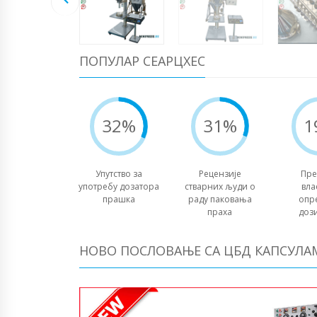
ПОПУЛАР СЕАРЦХЕС
32%
31%
1
Упутство за
Рецензије
Пре
употребу дозатора
стварних људи о
вла
прашка
раду паковања
опр
праха
доз
НОВО ПОСЛОВАЊЕ СА ЦБД КАПСУЛА