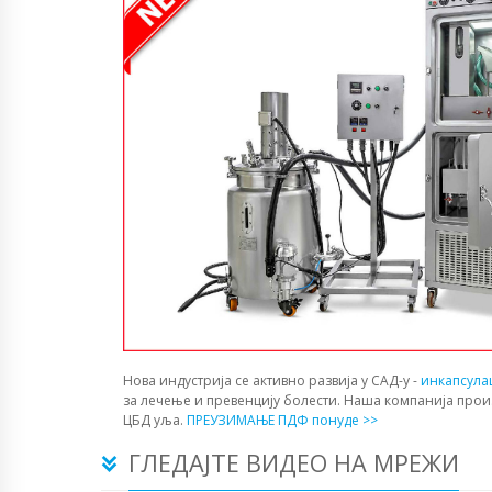
Нова индустрија се активно развија у САД-у -
инкапсула
за лечење и превенцију болести. Наша компанија прои
ЦБД уља.
ПРЕУЗИМАЊЕ ПДФ понуде >>
ГЛЕДАЈТЕ ВИДЕО НА МРЕЖИ