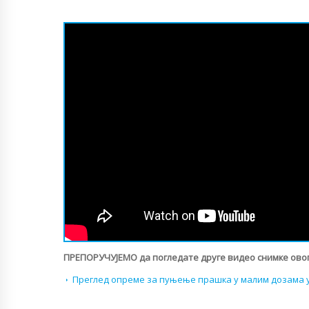
ПРЕПОРУЧУЈЕМО да погледате друге видео снимке овог
Преглед опреме за пуњење прашка у малим дозама у