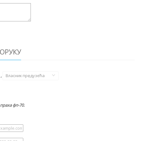
ОРУКУ
,
Власник предузећа
,
праха фп-70.