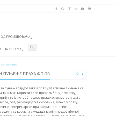
А ОД ПРОИЗВОЂАЧА
АЛНА ОПРЕМА
Е ЗА ПУЊЕЊЕ
 ПУЊЕЊЕ ПРАХА ФП-70
а пуњење тврдог тека у прах у пластичне лименке са
ина 300 кг. Користи се за прехрамбену, лекарску,
трију где је потребна доза прашкастих материјала у
оле, сол, фармацеутске сировине, млеко у праху,
 зачине, ветеринарски прашкови. Преносива,
 машина се користи у медицинској и прехрамбеној