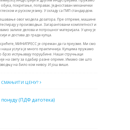
 хемијској индустрији и другим индустријама. Пружамо
а, обука, покретање, поправак. Једноставан механички
нглеском и руском језику. У складу са ГМП стандардом.
дешавање овог модела дозатора. Пре отпреме, машине
и тестирају у производњи. Загарантовани комплетност и
амо залихе делова и потрошног материјала. У цену је
ији и достава до града купца.
усрећете, МИНИПРЕСС је спреман да га преузме. Ми смо
 наша услуга је много практичнија. Купцима пружамо
о брзо испуњавају поруџбине. Наши стручњаци
ије на свету за одабир разне опреме. Имамо све што
зводњу на било ком нивоу. И још више.
О СМАЊИТИ ЦЕНУ?
 понуду (ПДФ датотека)