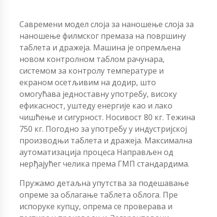
Савремени модел слоја за наношење слоја за
наношење филмског премаза на површину
таблета и дражеја. Машина је опремљена
новом контролном таблом рачунара,
системом за контролу температуре и
екраном осетљивим на додир, што
омогућава једноставну употребу, високу
ефикасност, уштеду енергије као и лако
чишћење и сигурност. Носивост 80 кг. Тежина
750 кг. Погодно за употребу у индустријској
производњи таблета и дражеја. Максимална
аутоматизација процеса Направљен од
нерђајућег челика према ГМП стандардима.
Пружамо детаљна упутства за подешавање
опреме за облагање таблета облога. Пре
испоруке купцу, опрема се проверава и