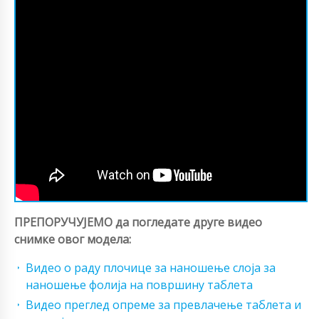
ПРЕПОРУЧУЈЕМО да погледате друге видео
снимке овог модела:
Видео о раду плочице за наношење слоја за
наношење фолија на површину таблета
Видео преглед опреме за превлачење таблета и