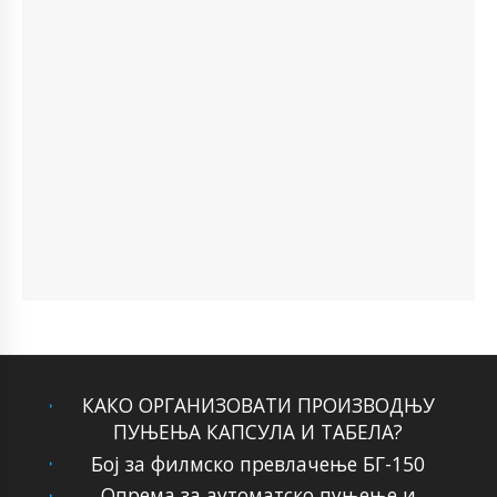
КАКО ОРГАНИЗОВАТИ ПРОИЗВОДЊУ
ПУЊЕЊА КАПСУЛА И ТАБЕЛА?
Бој за филмско превлачење БГ-150
Опрема за аутоматско пуњење и