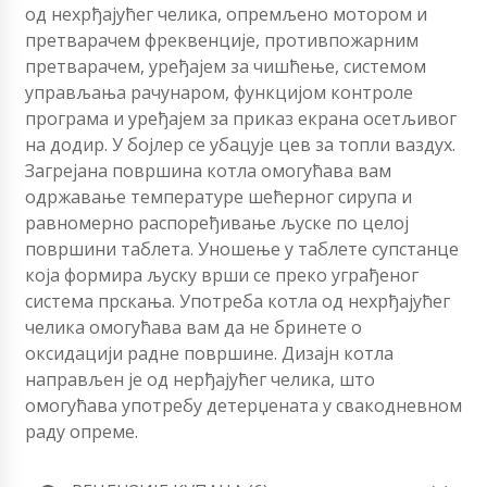
од нехрђајућег челика, опремљено мотором и
претварачем фреквенције, противпожарним
претварачем, уређајем за чишћење, системом
управљања рачунаром, функцијом контроле
програма и уређајем за приказ екрана осетљивог
на додир. У бојлер се убацује цев за топли ваздух.
Загрејана површина котла омогућава вам
одржавање температуре шећерног сирупа и
равномерно распоређивање љуске по целој
површини таблета. Уношење у таблете супстанце
која формира љуску врши се преко уграђеног
система прскања. Употреба котла од нехрђајућег
челика омогућава вам да не бринете о
оксидацији радне површине. Дизајн котла
направљен је од нерђајућег челика, што
омогућава употребу детерџената у свакодневном
раду опреме.