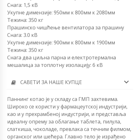
Снага: 1,5 кВ
Укупне димензије: 950мм к 800мм к 2080мм
Тежина: 350 кг
Прашинско чишћење вентилатора за прашину
Снага: 3.0 кВ
Укупне димензије: 900мм к 800мм к 1900мм
Тежина: 350 кг
Снага два циљна парна и електротермална
мешалица за топлотну изолацију: 6 кВ
САВЕТИ ЗА НАШЕ КУПЦЕ
Паннинг котао је у складу са ГМП захтевима.
Широко се користи у фармацеутској индустрији,
као и у прехрамбеној индустрији, и представља
идеалну опрему за облагање таблета, пилула,
слаткиша, чоколаде, превлака са течним филмом,
органског или шећера. Главно тело је израђено