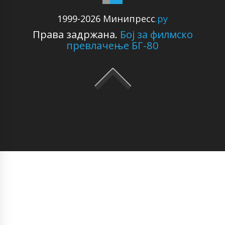
1999-2026 Минипресс
.ру
Права задржана.
Бој за филмско
превлачење БГ-80