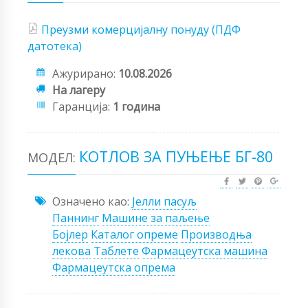
Преузми комерцијалну понуду (ПДФ
датотека)
Ажурирано:
10.08.2026
На лагеру
Гаранција:
1 година
КОТЛОВ ЗА ПУЊЕЊЕ БГ-80
МОДЕЛ:
Означено као:
Јелли пасуљ
Паннинг
Машине за паљење
Бојлер
Каталог опреме
Производња
лекова
Таблете
Фармацеутска машина
Фармацеутска опрема