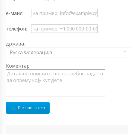
е-маил:
телефон:
држава:
Руска Федерација
Коментар:
Послати захтев