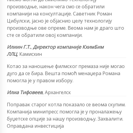
производње, након чега смо се обратили
компанији на консултације. Саветник Роман
Цибулски, јасно је објаснио целу технологију
производње ове опреме. Веома нам је драго што
сте се обратили овој компанији.
Илиин Г.Т.
,
Директор компаније КхимБим
ЛЛЦ
,
Камисхин
Котао за наношење филмског премаза није могао
дуго да се бира. Вешта помоћ менаџера Романа
помогла је у правом избору.
Илиа Тифовеев
, Архангелск
Поправак старог котла показало се веома скупим.
Компанија минипресс помогла је у проналажењу
буџетске опције за нашу производњу. Захвалити.
Оправдана инвестиција