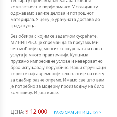
тестира у производњи. Загарантовани
комплетност и перформансе. У складишту
одржавамо залихе делова и потрошног
материјала. У цену је урачуната достава до
града купца.
Без обзира с којим се задатком сусрећете,
МИНИПРЕСС је спреман да га преузме. Ми
смо моћнији од многих конкурената и наша
услуга је много практичнија. Купцима
пружамо импресивне услове и невероватно
брзо испуњавају поруџбине. Наши стручњаци
користе најсавременије технологије на свету
за одабир разне опреме. Имамо све што вам
је потребно за модерну производњу на било
ком нивоу. И још више.
$ 12,000
ЦЕНА:
КАКО СМАЊИТИ ЦЕНУ?