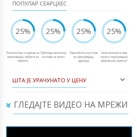
ПОПУЛАР СЕАРЦХЕС
25%
25%
25%
25%
Технологије и опрема за
Прегледи власника
Пронађите упутства
Како започети свој
производњу таблета за
котлова на пелет
за производњу
посао у производњи
таблете
дражеја
обложених пелета?
ШТА ЈЕ УРАЧУНАТО У ЦЕНУ
ГЛЕДАЈТЕ ВИДЕО НА МРЕЖИ