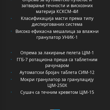
затварање течности и вискозних
материја КСКСМ-4И
Класификација масти према типу
диспергованих система
Високо ефикасна мешалица за влажни
гранулатор УНИК-1
Опрема за лакирање пелета ЦЈМ-1
ГГБ-7 ротациона преша са таблетним
рачунаром
Аутоматски бројач таблета СИМ-12
Мокри гранулатор за гранулацију
ЦЈМ-250Х
Сушач са течним креветом ЦЈМ-15