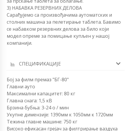
за прскање таблета за облагање.
3) НАБАВКА РЕЗЕРВНИХ ДЕЛОВА
Сарађујемо са произвођачима аутоматских и
столних машина за пелетирање таблета. Бавимо
се набавком резервних делова за било који
модел опреме за помицање купљен у нашој
компанији.
СПЕЦИФИКАЦИЈЕ
Бој за филм премаз "БГ-80"
Главни ауто
Максимални капацитет: 80 кг
Главна снага: 1,5 кВ
Брзина бубња: 3-24 о / мин
Укупне димензије: 1390мм к 1050мм к 1720мм
Тежина главне машине: 750 кг
Високо ефикасан грејач за филтрирање ваздуха