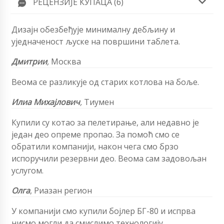
РЕЦЕНЗИЈЕ КУПАЦА (6)
Дизајн обезбеђује минималну дебљину и
уједначеност љуске на површини таблета.
Дмитрии
,
Москва
Веома се разликује од старих котлова на боље.
Илиа Михајлович
,
Тиумен
Купили су котао за пелетирање, али недавно је
један део опреме пропао. За помоћ смо се
обратили компанији, након чега смо брзо
испоручили резервни део. Веома сам задовољан
услугом.
Олга
,
Риазан регион
У компанији смо купили бојлер БГ-80 и испрва
нисмо могли да смислимо технологију