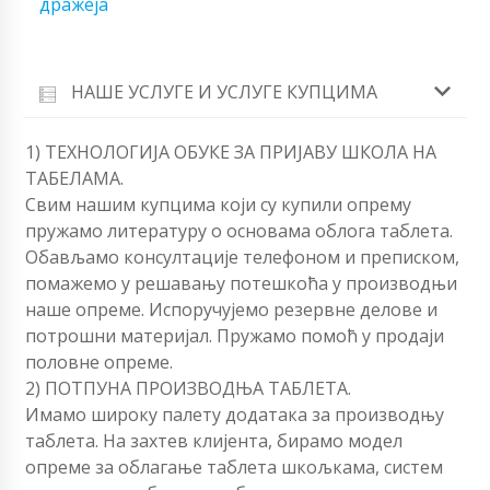
дражеја
НАШЕ УСЛУГЕ И УСЛУГЕ КУПЦИМА
1) ТЕХНОЛОГИЈА ОБУКЕ ЗА ПРИЈАВУ ШКОЛА НА
ТАБЕЛАМА.
Свим нашим купцима који су купили опрему
пружамо литературу о основама облога таблета.
Обављамо консултације телефоном и преписком,
помажемо у решавању потешкоћа у производњи
наше опреме. Испоручујемо резервне делове и
потрошни материјал. Пружамо помоћ у продаји
половне опреме.
2) ПОТПУНА ПРОИЗВОДЊА ТАБЛЕТА.
Имамо широку палету додатака за производњу
таблета. На захтев клијента, бирамо модел
опреме за облагање таблета шкољкама, систем