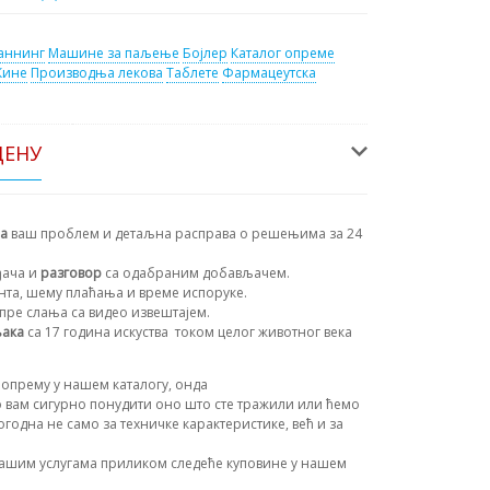
аннинг
Машине за паљење
Бојлер
Каталог опреме
Кине
Производња лекова
Таблете
Фармацеутска
ЦЕНУ
на
ваш проблем и детаљна расправа о решењима за 24
ђача и
разговор
са одабраним добављачем.
ента, шему плаћања и време испоруке.
пре слања са видео извештајем.
њака
са 17 година искуства
током целог животног века
опрему у нашем каталогу, онда
 вам сигурно понудити оно што сте тражили или ћемо
огодна не само за техничке карактеристике, већ и за
ашим услугама приликом следеће куповине у нашем