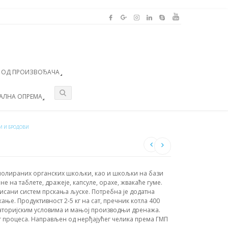
А ОД ПРОИЗВОЂАЧА
АЛНА ОПРЕМА
И И БРОДОВИ
полираних органских шкољки, као и шкољки на бази
 на таблете, дражеје, капсуле, орахе, жвакаће гуме.
исани систем прскања љуске. Потребна је додатна
ње. Продуктивност 2-5 кг на сат, пречник котла 400
раторијским условима и мањој производњи дренажа.
 процеса. Направљен од нерђајућег челика према ГМП