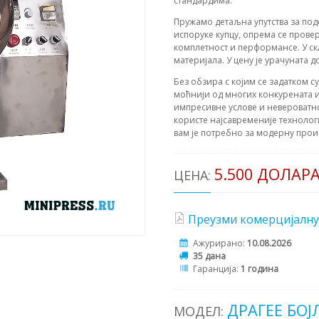
стандардима.
Пружамо детаљна упутства за по
испоруке купцу, опрема се прове
комплетност и перформансе. У с
материјала. У цену је урачуната д
Без обзира с којим се задатком с
моћнији од многих конкурената и
импресивне услове и невероватн
користе најсавременије технолог
вам је потребно за модерну прои
5.500 ДОЛАР
ЦЕНА:
Преузми комерцијалну
Ажурирано:
10.08.2026
35 дана
Гаранција:
1 година
ДРАГЕЕ БОЈ
МОДЕЛ: