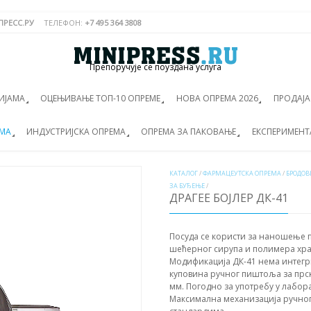
РЕСС.РУ
ТЕЛЕФОН:
+7 495 364 3808
Препоручује се поуздана услуга
ИЈАМА
ОЦЕЊИВАЊЕ ТОП-10 ОПРЕМЕ
НОВА ОПРЕМА 2026
ПРОДАЈ
ЕМА
ИНДУСТРИЈСКА ОПРЕМА
ОПРЕМА ЗА ПАКОВАЊЕ
ЕКСПЕРИМЕНТ
КАТАЛОГ
/
ФАРМАЦЕУТСКА ОПРЕМА
/
БРОДОВ
ЗА БУЂЕЊЕ
/
ДРАГЕЕ БОЈЛЕР ДК-41
Посуда се користи за наношење 
шећерног сирупа и полимера хране
Модификација ДК-41 нема интегр
куповина ручног пиштоља за прска
мм. Погодно за употребу у лабо
Максимална механизација ручног