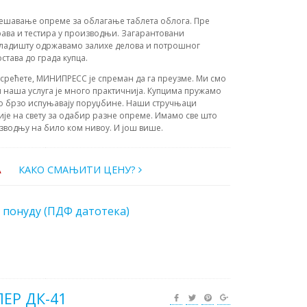
дешавање опреме за облагање таблета облога. Пре
рава и тестира у производњи. Загарантовани
кладишту одржавамо залихе делова и потрошног
остава до града купца.
усрећете, МИНИПРЕСС је спреман да га преузме. Ми смо
 наша услуга је много практичнија. Купцима пружамо
о брзо испуњавају поруџбине. Наши стручњаци
ије на свету за одабир разне опреме. Имамо све што
зводњу на било ком нивоу. И још више.
А
КАКО СМАЊИТИ ЦЕНУ?
 понуду (ПДФ датотека)
ЛЕР ДК-41