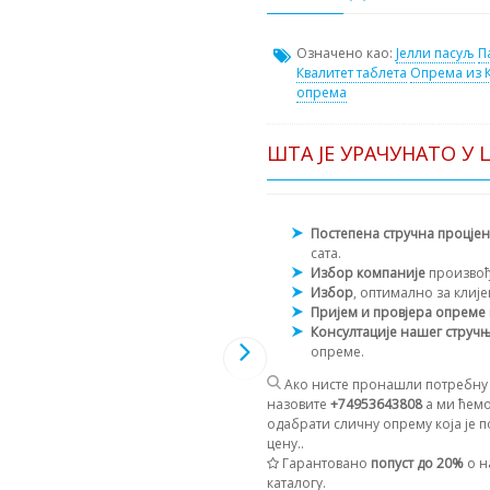
Означено као:
Јелли пасуљ
П
Квалитет таблета
Опрема из 
опрема
ШТА ЈЕ УРАЧУНАТО У 
Постепена стручна процје
сата.
Избор компаније
произво
Избор
, оптимално за клиј
Пријем и провјера опреме
Консултације нашег струч
опреме.
Ако нисте пронашли потребну 
назовите
+74953643808
а ми ћемо
одабрати сличну опрему која је п
цену..
Гарантовано
попуст до 20%
о н
каталогу.