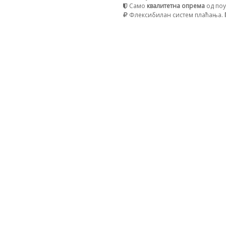
Само
квалитетна опрема
од поу
Флексибилан систем плаћања.