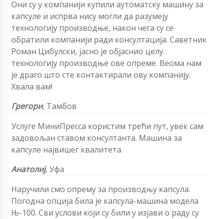
Они су у компанији купили аутоматску машину за
капсуле и испрва нису могли да разумеју
технологију производње, након чега су се
обратили компанији ради консултација. Саветник
Роман Цибулски, јасно је објаснио целу
технологију производње ове опреме. Веома нам
је драго што сте контактирали ову компанију.
Хвала вам!
Грегори
,
Тамбов
Услуге МиниПресса користим трећи пут, увек сам
задовољан ставом консултанта. Машина за
капсуле највишег квалитета.
Анатолиј
,
Уфа
Наручили смо опрему за производњу капсула.
Погодна опција била је капсула-машина модела
Њ-100. Сви услови који су били у изјави о раду су