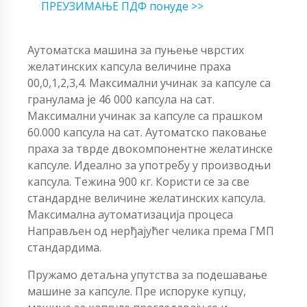
ПРЕУЗИМАЊЕ ПДФ понуде >>
Аутоматска машина за пуњење чврстих
желатинских капсула величине праха
00,0,1,2,3,4. Максимални учинак за капсуле са
гранулама је 46 000 капсула на сат.
Максимални учинак за капсуле са прашком
60.000 капсула на сат. Аутоматско паковање
праха за тврде двокомпонентне желатинске
капсуле. Идеално за употребу у производњи
капсула. Тежина 900 кг. Користи се за све
стандардне величине желатинских капсула.
Максимална аутоматизација процеса
Направљен од нерђајућег челика према ГМП
стандардима.
Пружамо детаљна упутства за подешавање
машине за капсуле. Пре испоруке купцу,