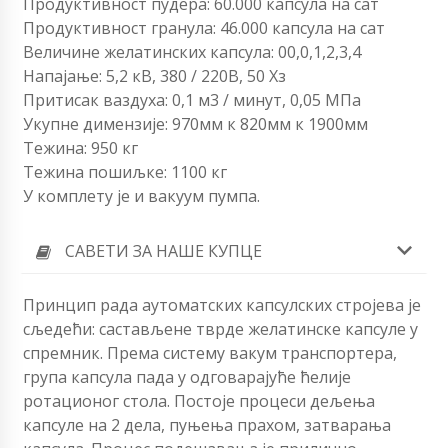
Продуктивност пудера: 60.000 капсула на сат
Продуктивност гранула: 46.000 капсула на сат
Величине желатинских капсула: 00,0,1,2,3,4
Напајање: 5,2 кВ, 380 / 220В, 50 Хз
Притисак ваздуха: 0,1 м3 / минут, 0,05 МПа
Укупне димензије: 970мм к 820мм к 1900мм
Тежина: 950 кг
Тежина пошиљке: 1100 кг
У комплету је и вакуум пумпа.
САВЕТИ ЗА НАШЕ КУПЦЕ
Принцип рада аутоматских капсулских стројева је
сљедећи: састављене тврде желатинске капсуле у
спремник. Према систему вакум транспортера,
група капсула пада у одговарајуће ћелије
ротационог стола. Постоје процеси дељења
капсуле на 2 дела, пуњења прахом, затварања