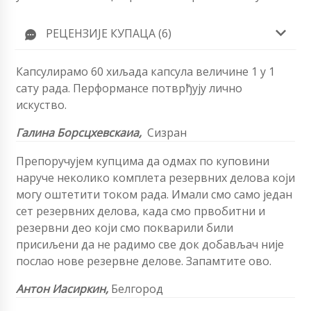
РЕЦЕНЗИЈЕ КУПАЦА (6)
Капсулирамо 60 хиљада капсула величине 1 у 1
сату рада. Перформансе потврђују лично
искуство.
Галина Борсцхевскаиа,
Сизран
Препоручујем купцима да одмах по куповини
наруче неколико комплета резервних делова који
могу оштетити током рада. Имали смо само један
сет резервних делова, када смо првобитни и
резервни део који смо покварили били
присиљени да не радимо све док добављач није
послао нове резервне делове. Запамтите ово.
Антон Иасиркин,
Белгород