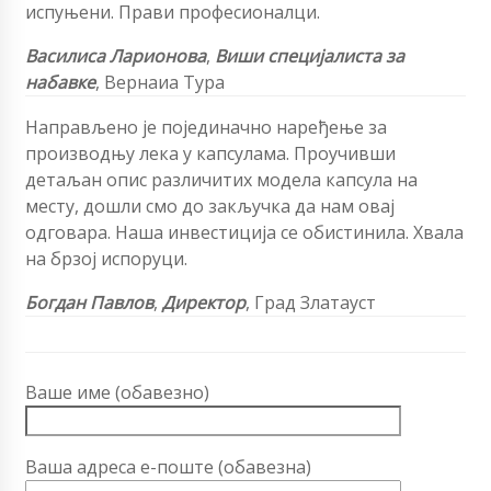
испуњени. Прави професионалци.
Василиса Ларионова
,
Виши специјалиста за
набавке
, Вернаиа Тура
Направљено је појединачно наређење за
производњу лека у капсулама. Проучивши
детаљан опис различитих модела капсула на
месту, дошли смо до закључка да нам овај
одговара. Наша инвестиција се обистинила. Хвала
на брзој испоруци.
Богдан Павлов
,
Директор
, Град Златауст
Ваше име (обавезно)
Ваша адреса е-поште (обавезна)