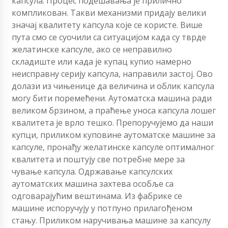
капсула. Процес подешавања је прилично
компликован. Такви механизми придају велики
значај квалитету капсула које се користе. Више
пута смо се суочили са ситуацијом када су тврде
желатинске капсуле, ако се неправилно
складиште или када је купац купио намерно
неисправну серију капсула, направили застој. Ово
долази из чињенице да величина и облик капсула
могу бити поремећени. Аутоматска машина ради
великом брзином, а праћење уноса капсула лошег
квалитета је врло тешко. Препоручујемо да наши
купци, приликом куповине аутоматске машине за
капсуле, пронађу желатинске капсуле оптималног
квалитета и поштују све потребне мере за
чување капсула. Одржавање капсулских
аутоматских машина захтева особље са
одговарајућим вештинама. Из фабрике се
машине испоручују у потпуно прилагођеном
стању. Приликом наручивања машине за капсулу