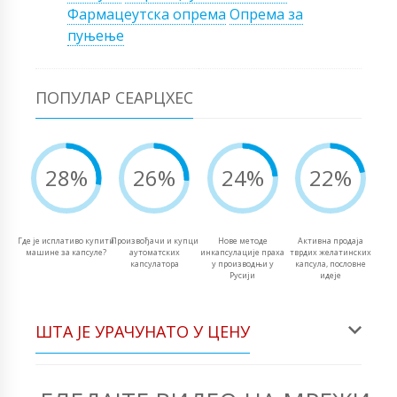
Фармацеутска опрема
Опрема за
пуњење
ПОПУЛАР СЕАРЦХЕС
28%
26%
24%
22%
Где је исплативо купити
Произвођачи и купци
Нове методе
Активна продаја
машине за капсуле?
аутоматских
инкапсулације праха
тврдих желатинских
капсулатора
у производњи у
капсула, пословне
Русији
идеје
ШТА ЈЕ УРАЧУНАТО У ЦЕНУ