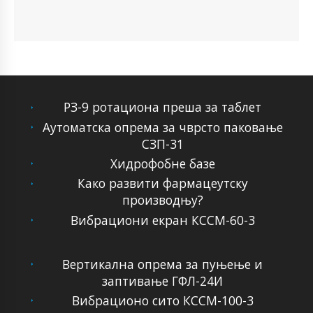
РЗ-9 ротациона преша за таблет
Аутоматска опрема за чврсто паковање
СЗП-31
Хидрофобне базе
Како развити фармацеутску
производњу?
Вибрациони екран КССМ-60-3
Вертикална опрема за пуњење и
заптивање ГФЛ-24И
Вибрационо сито КССМ-100-3