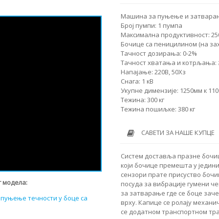
Машина за пуњење и затварањ
Број пумпи: 1 пумпа
Максимална продуктивност: 250
Бочице са пеницилином (на захт
Тачност дозирања: 0-2%
Тачност хватања и котрљања:
Напајање: 220В, 50Хз
Снага: 1 кВ
Укупне димензије: 1250мм к 11
Тежина: 300 кг
Тежина пошиљке: 380 кг
САВЕТИ ЗА НАШЕ КУПЦЕ
Систем доставља празне бочиц
који бочице премешта у једин
сензори прате присуство бочи
 модела:
посуда за вибрације гумени че
за затварање где се боце заче
 пуњење течности у боце са
врху. Капице се ролају механи
се додатном транспортном тра