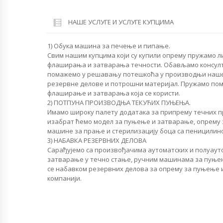
НАШЕ УСЛУГЕ И УСЛУГЕ КУПЦИМА
1) Обука машина за печење и пипање.
Свим нашим купцима који су купили опрему пружамо л
флаширања и затварања течности. Обављамо консулт
помажемо у решавању потешкоћа у производњи наше
резервне делове и потрошни материјал. Пружамо пом
флаширање и затварања која се користи.
2) ПОТПУНА ПРОИЗВОДЊА ТЕКУЋИХ ПУЊЕЊА.
Имамо широку палету додатака за припрему течних пр
изабрат ћемо модел за пуњење и затварање, опрему 
машине за прање и стерилизацију боца са пеницилин
3) НАБАВКА РЕЗЕРВНИХ ДЕЛОВА
Сарађујемо са произвођачима аутоматских и полуау
затварање у течно стање, ручним машинама за пуње
се набавком резервних делова за опрему за пуњење 
компанији.