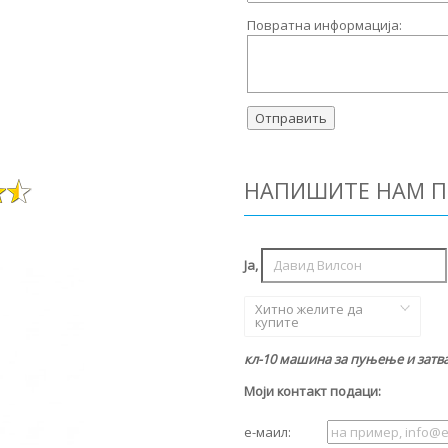
Повратна информација:
НАПИШИТЕ НАМ П
Ја,
Хитно желите да
купите
кл-10 машина за пуњење и затв
Моји контакт подаци:
е-маил: