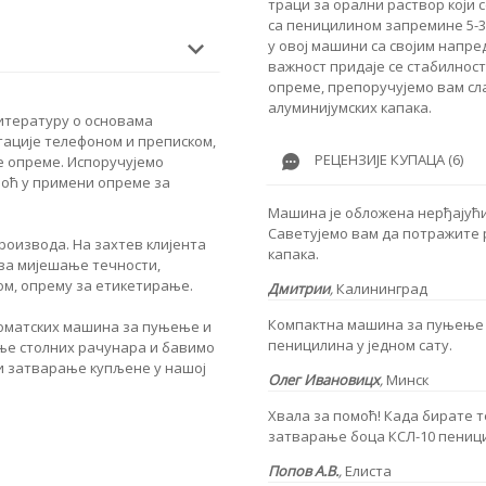
траци за орални раствор који
са пеницилином запремине 5-3
у овој машини са својим напр
важност придаје се стабилност
опреме, препоручујемо вам сл
алуминијумских капака.
итературу о основама
ације телефоном и преписком,
РЕЦЕНЗИЈЕ КУПАЦА (6)
 опреме. Испоручујемо
оћ у примени опреме за
Машина је обложена нерђајући
Саветујемо вам да потражите
оизвода. На захтев клијента
капака.
за мијешање течности,
ом, опрему за етикетирање.
Дмитрии
,
Калининград
Компактна машина за пуњење 
томатских машина за пуњење и
пеницилина у једном сату.
ње столних рачунара и бавимо
и затварање купљене у нашој
Олег Ивановицх
,
Минск
Хвала за помоћ! Када бирате 
затварање боца КСЛ-10 пеницил
Попов А.В.
,
Елиста