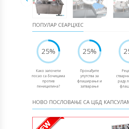
ПОПУЛАР СЕАРЦХЕС
25%
25%
2
Како започети
Пронађите
Рец
посао са бочицама
упутства за
стварн
против
флаширање и
раду л
пеницилина?
затварање
фла
НОВО ПОСЛОВАЊЕ СА ЦБД КАПСУЛА