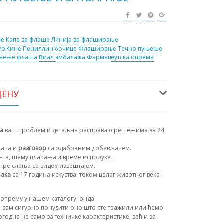
ме
Капа за флаше
Линија за флаширање
из Кине
Пениллин бочице
Флаширање
Течно пуњење
њење флаша
Виал амбалажа
Фармацеутска опрема
ЦЕНУ
на
ваш проблем и детаљна расправа о решењима за 24
ђача и
разговор
са одабраним добављачем.
ента, шему плаћања и време испоруке.
пре слања са видео извештајем.
њака
са 17 година искуства
током целог животног века
опрему у нашем каталогу, онда
 вам сигурно понудити оно што сте тражили или ћемо
огодна не само за техничке карактеристике, већ и за