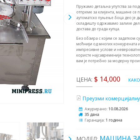
Пружамо детаљна упутства за по
отпреме за клијента, машине се п
аутоматско пуњење боца део је д
складишту одржавамо залихе дело
достава до града купца.
Без обзира с којим се задатком с
моћнији од многих конкурената и
импресивне услове и невероватн
користе најсавременије технолог
вам је потребно за модерну прои
$ 14,000
ЦЕНА:
КАК
Преузми комерцијалну
Ажурирано:
10.08.2026
35 дана
Гаранција:
1 година
МАШИНА ЗА
МОДЕЛ: