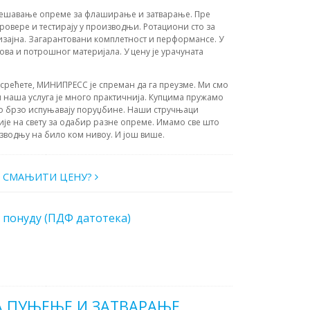
дешавање опреме за флаширање и затварање. Пре
ровере и тестирају у производњи. Ротациони сто за
изајна. Загарантовани комплетност и перформансе. У
ва и потрошног материјала. У цену је урачуната
усрећете, МИНИПРЕСС је спреман да га преузме. Ми смо
 наша услуга је много практичнија. Купцима пружамо
о брзо испуњавају поруџбине. Наши стручњаци
ије на свету за одабир разне опреме. Имамо све што
зводњу на било ком нивоу. И још више.
О СМАЊИТИ ЦЕНУ?
 понуду (ПДФ датотека)
 ПУЊЕЊЕ И ЗАТВАРАЊЕ