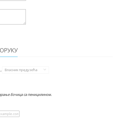
ОРУКУ
,
Власник предузећа
,
арање бочица са пеницилином.