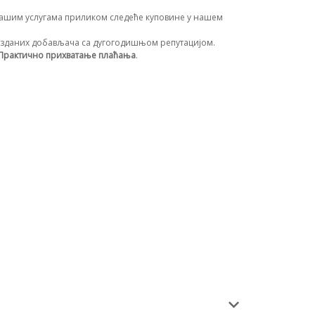
ашим услугама приликом следеће куповине у нашем
зданих добављача са дугогодишњом репутацијом.
Практично прихватање плаћања
.