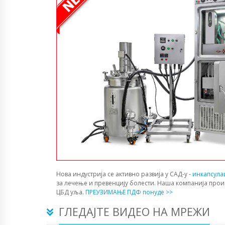
Нова индустрија се активно развија у САД-у -
инкапсула
за лечење и превенцију болести. Наша компанија прои
ЦБД уља.
ПРЕУЗИМАЊЕ ПДФ понуде >>
ГЛЕДАЈТЕ ВИДЕО НА МРЕЖИ