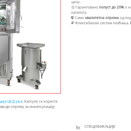
цену..
Гарантовано
попуст до 20%
о н
каталогу.
Само
квалитетна опрема
од поу
Флексибилан систем плаћања.
ција ЦБД уља
. Капсуле се користе
зводи опрему за инкапсулацију
СПЕЦИФИКАЦИЈЕ