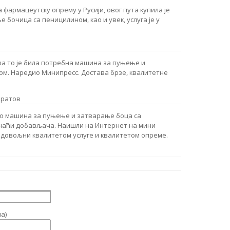
 фармацеутску опрему у Русији, овог пута купила је
бочица са пеницилином, као и увек, услуга је у
за то је била потребна машина за пуњење и
м. Наредио Минипресс. Достава брзе, квалитетне
аратов
ико машина за пуњење и затварање боца са
онаћи добављача. Наишли на Интернет на мини
адовољни квалитетом услуге и квалитетом опреме.
а)