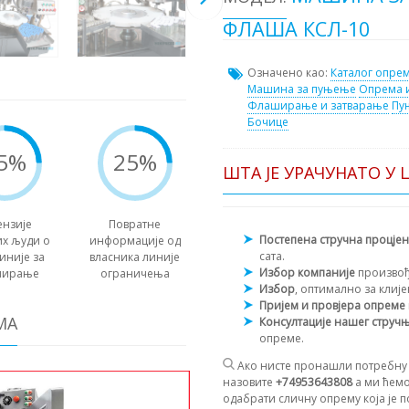
ФЛАША КСЛ-10
Означено као:
Каталог опре
Машина за пуњење
Опрема 
Флаширање и затварање
Пу
Бочице
5%
25%
ШТА ЈЕ УРАЧУНАТО У 
ензије
Повратне
Постепена стручна процје
их људи о
информације од
сата.
иније за
власника линије
Избор компаније
произво
ширање
ограничења
Избор
, оптимално за клиј
Пријем и провјера опреме
МА
Консултације нашег струч
опреме.
Ако нисте пронашли потребну 
назовите
+74953643808
а ми ћемо
одабрати сличну опрему која је п