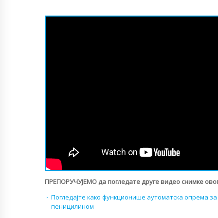
ПРЕПОРУЧУЈЕМО да погледате друге видео снимке овог
Погледајте како функционише аутоматска опрема за
пеницилином