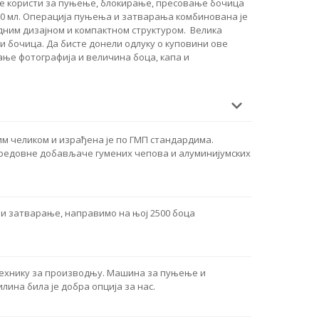
 се користи за пуњење, блокирање, пресовање бочица
0 мл.
Операција пуњења и затварања комбинована је
едним дизајном и компактном структуром.
Велика
и бочица. Да бисте донели одлуку о куповини ове
ање фотографија и величина боца, капа и
м челиком и израђена је по ГМП стандардима.
 редовне добављаче гумених чепова и алуминијумских
и затварање, направимо на њој 2500 боца
технику за производњу. Машина за пуњење и
ина била је добра опција за нас.