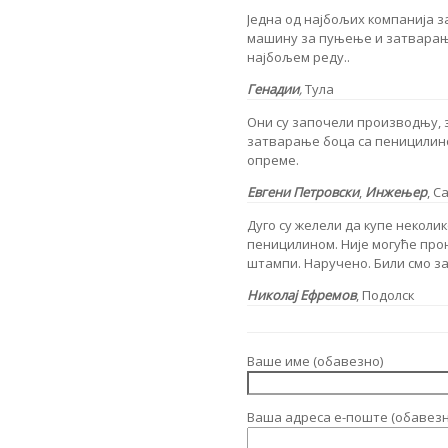
Једна од најбољих компанија за
машину за пуњење и затварање 
најбољем реду..
Генадии
,
Тула
Они су започели производњу, 
затварање боца са пеницилино
опреме.
Евгени Петровски
,
Инжењер
, С
Дуго су желели да купе некол
пеницилином. Није могуће пр
штампи. Наручено. Били смо з
Николај Ефремов
, Подолск
Ваше име (обавезно)
Ваша адреса е-поште (обавезн