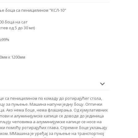
е боца са пеницилином "КСЛ-10"
0 боца на сат
ев од 5 до 30 мл)
 ≥99%
00мм к 1200мм
е са пеницилином по комаду до ротирајућег стола,
ицу за пуњење. Машина напуни једну боцу. Оптички
ца. Ако нема боце, нема флаширања. Од кумулативних
пови и алуминијумске капице се доводе до јединица
пљују чеповима а алуминијумске капице се носе на
чки помоћу ротирајућих глава. Спремне боце уклањају
ком. М
Машина је уређај за пуњење на транспортној