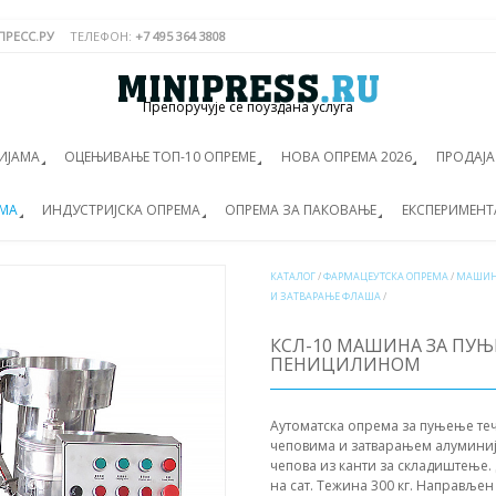
РЕСС.РУ
ТЕЛЕФОН:
+7 495 364 3808
Препоручује се поуздана услуга
ИЈАМА
ОЦЕЊИВАЊЕ ТОП-10 ОПРЕМЕ
НОВА ОПРЕМА 2026
ПРОДАЈ
ЕМА
ИНДУСТРИЈСКА ОПРЕМА
ОПРЕМА ЗА ПАКОВАЊЕ
ЕКСПЕРИМЕНТ
КАТАЛОГ
/
ФАРМАЦЕУТСКА ОПРЕМА
/
МАШИН
И ЗАТВАРАЊЕ ФЛАША
/
КСЛ-10 МАШИНА ЗА ПУЊ
ПЕНИЦИЛИНОМ
Аутоматска опрема за пуњење те
чеповима и затварањем алуминиј
чепова из канти за складиштење. 
на сат. Тежина 300 кг. Направљен