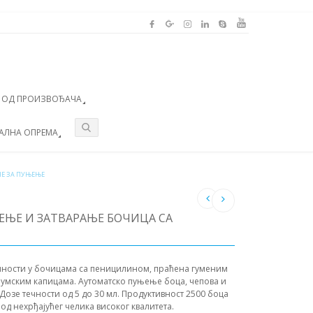
А ОД ПРОИЗВОЂАЧА
АЛНА ОПРЕМА
Е ЗА ПУЊЕЊЕ
ЕЊЕ И ЗАТВАРАЊЕ БОЧИЦА СА
чности у бочицама са пеницилином, праћена гуменим
умским капицама. Аутоматско пуњење боца, чепова и
Дозе течности од 5 до 30 мл. Продуктивност 2500 боца
 од нехрђајућег челика високог квалитета.