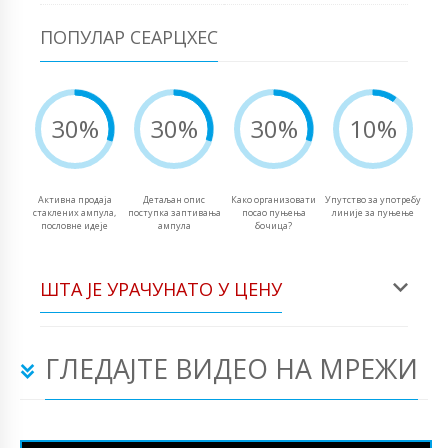
ПОПУЛАР СЕАРЦХЕС
30%
30%
30%
10%
Активна продаја
Детаљан опис
Како организовати
Упутство за употребу
стаклених ампула,
поступка заптивања
посао пуњења
линије за пуњење
пословне идеје
ампула
бочица?
ШТА ЈЕ УРАЧУНАТО У ЦЕНУ
ГЛЕДАЈТЕ ВИДЕО НА МРЕЖИ