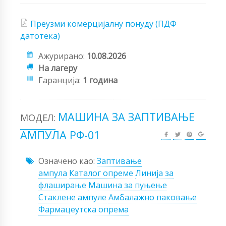
Преузми комерцијалну понуду (ПДФ
датотека)
Ажурирано:
10.08.2026
На лагеру
Гаранција:
1 година
МАШИНА ЗА ЗАПТИВАЊЕ
МОДЕЛ:
АМПУЛА РФ-01
Означено као:
Заптивање
ампула
Каталог опреме
Линија за
флаширање
Машина за пуњење
Стаклене ампуле
Амбалажно паковање
Фармацеутска опрема