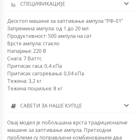
СПЕЦИФИКАЦИЈЕ
Десктоп машине за заптивање ампула "РФ-01"
Запремина ампула: од 1 до 20 мл
Продуктивност: 500 ампула на сат
Врсте ампула: стакло
Напајање: 220 В
Снага: 7 Ваттс
Притисак гаса: 0,4 кПа
Притисак сагоревања: 0,04 кПа
Тежина: 3,2 кг
Тежина пошиљке: 8 кг
САВЕТИ ЗА НАШЕ КУПЦЕ
Овај модел је побољшана врста традиционалне
машине за заптивање ампула. Претходни
проблеми су поправљени комбиновањем два