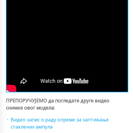
ПРЕПОРУЧУЈЕМО да погледате друге видео
снимке овог модела:
Видео запис о раду опреме за заптивање
стаклених ампула