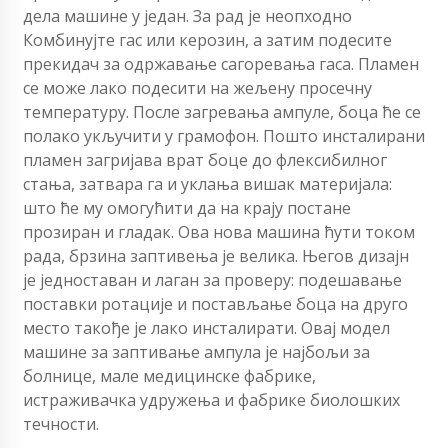
дела машине у један. За рад је неопходно
Комбинујте гас или керозин, а затим подесите
прекидач за одржавање сагоревања гаса. Пламен
се може лако подесити на жељену просечну
температуру. После загревања ампуле, боца ће се
полако укључити у грамофон. Пошто инсталирани
пламен загријава врат боце до флексибилног
стања, затвара га и уклања вишак материјала:
што ће му омогућити да на крају постане
прозиран и гладак. Ова нова машина ћути током
рада, брзина заптивења је велика. Његов дизајн
је једноставан и лаган за проверу: подешавање
поставки ротације и постављање боца на друго
место такође је лако инсталирати. Овај модел
машине за заптивање ампула је најбољи за
болнице, мале медицинске фабрике,
истраживачка удружења и фабрике биолошких
течности.