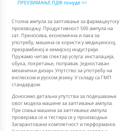
ПРЕУЗИМАЊЕ ПДФ понуде >>
Столна ампула за заптивање за фармацеутску
производњу. Продуктивност 500 ампула на
сат. Преносива, економична и лака за
употребу, машина се користи у медицинској,
прехрамбеној и хемијској индустрији.
Пружамо читав спектар услуга: инсталација,
обука, покретање, поправак. Једноставан
механички дизајн. Упутство за употребу на
енглеском и руском језику. У складу са ГМП
стандардом.
Доносимо детаљна упутства за подешавање
овог модела машине за заптивање ампула.
Пре слања машина за заптивање ампула
проверава се и тестира се у производњи.
Загарантовани комплетност и перформансе.