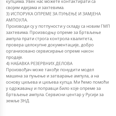
купцима. Увек нас можете контактирати са
својим идејама и захтевима.
3) ИСПОРУКА ОПРЕМЕ ЗА ПУЊЕЊЕ И ЗАМЈЕНА
АМПОУЛА.
Производи су у потпуности у складу са новим ГМП
захтевима. Производњу опреме за бртвљење
ампула прати строга контрола квалитета,
провера целокупне документације, добро
организовано сервисирање опреме након
продаје.
4) НАБАВКА РЕЗЕРВНИХ ДЕЛОВА
Произвођач може такође понудити модел
машина за пуњење и затварање ампула, а на
основу циљева и циљева купца. Ми ћемо помоћи
у одржавању и поправци било које опреме за
бртвљење ампула. Сервисни центар у Русији за
земље ЗНД.