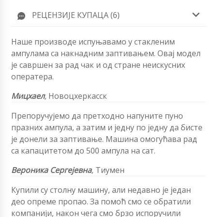
РЕЦЕНЗИЈЕ КУПАЦА (6)
Наше производе испуњавамо у стакленим
ампулама са накнадним заптивањем. Овај модел
је савршен за рад чак и од стране неискусних
оператера.
Мицхаел
,
Новоцхеркасск
Препоручујемо да претходно напуните пуно
празних ампула, а затим и једну по једну да бисте
је донели за заптивање. Машина омогућава рад
са капацитетом до 500 ампула на сат.
Вероника Сергејевна
,
Тиумен
Купили су столну машину, али недавно је један
део опреме пропао. За помоћ смо се обратили
компанији, након чега смо брзо испоручили