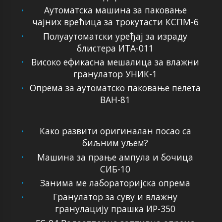
Аутоматска машина за паковање
чајних врећица за трокутасти КСПМ-6
Полуаутоматски уређај за израду
блистера ИТА-011
Високо ефикасна мешалица за влажни
гранулатор УНИК-1
Опрема за аутоматско паковање пелета
ВАН-81
Како развити оригиналан посао са
биљним уљем?
Машина за прање ампула и бочица
СИБ-10
Занима ме лабораторијска опрема
Гранулатор за суву и влажну
гранулацију прашка ИР-350