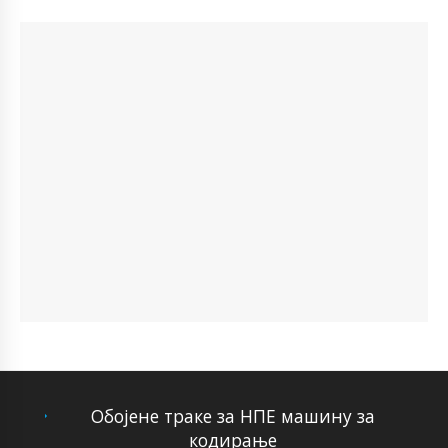
Обојене траке за НПЕ машину за
кодирање