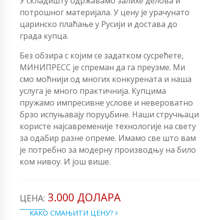
У складишту одржавамо залихе делова и
потрошног материјала. У цену је урачунато
царинско плаћање у Русији и достава до
града купца.
Без обзира с којим се задатком сусрећете,
МИНИПРЕСС је спреман да га преузме. Ми
смо моћнији од многих конкурената и наша
услуга је много практичнија. Купцима
пружамо импресивне услове и невероватно
брзо испуњавају поруџбине. Наши стручњаци
користе најсавременије технологије на свету
за одабир разне опреме. Имамо све што вам
је потребно за модерну производњу на било
ком нивоу. И још више.
3.000 ДОЛАРА
ЦЕНА:
КАКО СМАЊИТИ ЦЕНУ?