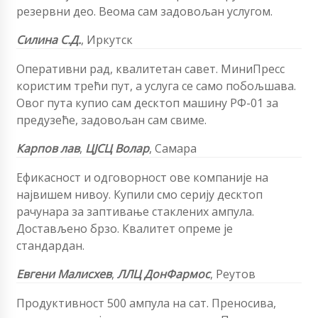
резервни део. Веома сам задовољан услугом.
Силина С.Д.
,
Иркутск
Оперативни рад, квалитетан савет. МиниПресс
користим трећи пут, а услуга се само побољшава.
Овог пута купио сам десктоп машину РФ-01 за
предузеће, задовољан сам свиме.
Карпов
лав
,
ЦЈСЦ Волар
,
Самара
Ефикасност и одговорност ове компаније на
највишем нивоу. Купили смо серију десктоп
рачунара за заптивање стаклених ампула.
Достављено брзо. Квалитет опреме је
стандардан.
Евгени Малисхев
,
ЛЛЦ ДонФармос
, Реутов
Продуктивност 500 ампула на сат. Преносива,