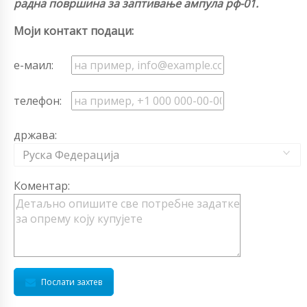
радна површина за заптивање ампула рф-01.
Моји контакт подаци:
е-маил:
телефон:
држава:
Руска Федерација
Коментар:
Послати захтев