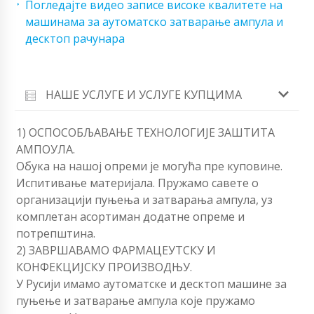
Погледајте видео записе високе квалитете на
машинама за аутоматско затварање ампула и
десктоп рачунара
НАШЕ УСЛУГЕ И УСЛУГЕ КУПЦИМА
1) ОСПОСОБЉАВАЊЕ ТЕХНОЛОГИЈЕ ЗАШТИТА
АМПОУЛА.
Обука на нашој опреми је могућа пре куповине.
Испитивање материјала. Пружамо савете о
организацији пуњења и затварања ампула, уз
комплетан асортиман додатне опреме и
потрепштина.
2) ЗАВРШАВАМО ФАРМАЦЕУТСКУ И
КОНФЕКЦИЈСКУ ПРОИЗВОДЊУ.
У Русији имамо аутоматске и десктоп машине за
пуњење и затварање ампула које пружамо