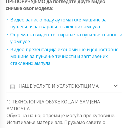
ПРЕПОРУЧУЈЕМО да погледате друге видео
снимке овог модела:
Видео запис о раду аутоматске машине за
пуњење и затварање стаклених ампула
Опрема за видео тестирање за пуњење течности
у ампуле
Видео презентација економичне и једноставне
машине за пуњење течности и заптивених
стаклених ампула
НАШЕ УСЛУГЕ И УСЛУГЕ КУПЦИМА
1) ТЕХНОЛОГИЈА ОБУКЕ КОЦА И ЗАМЈЕНА
АМПОУЛА.
Обука на нашој опреми је могућа пре куповине.
Испитивање материјала. Пружамо савете о