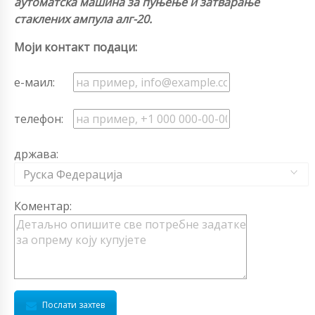
аутоматска машина за пуњење и затварање
стаклених ампула алг-20.
Моји контакт подаци:
е-маил:
телефон:
држава:
Руска Федерација
Коментар:
Послати захтев