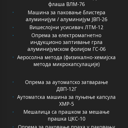
флаша ВЛМ-76
Машина за паковање блистера
алуминијум / алуминијум ЈВП-26
Вишеслојни усисивач ЛТМ-12
Опрема за електромагнетно
индукционо заптивање грла
алуминијумском фолијом ГС-06
Аеросолна метода (физикално-хемијска
метода микрокапсулације)
Опрема за аутоматско затварање
ДВП-12Г
Аутоматска машина за пуњење капсула
ХМР-5
Мешалица са прашком за мешање
прашка ЦКС-10
Опрема за паковање праха у паковању