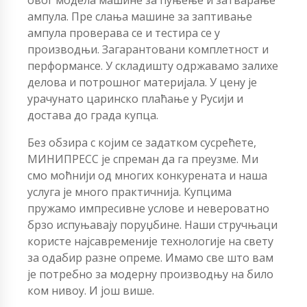
ампула. Пре слања машине за заптивање
ампула проверава се и тестира се у
производњи. Загарантовани комплетност и
перформансе. У складишту одржавамо залихе
делова и потрошног материјала. У цену је
урачунато царинско плаћање у Русији и
достава до града купца.
Без обзира с којим се задатком сусрећете,
МИНИПРЕСС је спреман да га преузме. Ми
смо моћнији од многих конкурената и наша
услуга је много практичнија. Купцима
пружамо импресивне услове и невероватно
брзо испуњавају поруџбине. Наши стручњаци
користе најсавременије технологије на свету
за одабир разне опреме. Имамо све што вам
је потребно за модерну производњу на било
ком нивоу. И још више.