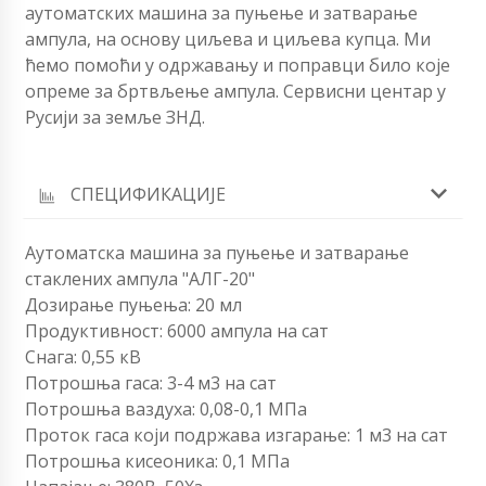
аутоматских машина за пуњење и затварање
ампула, на основу циљева и циљева купца. Ми
ћемо помоћи у одржавању и поправци било које
опреме за бртвљење ампула. Сервисни центар у
Русији за земље ЗНД.
СПЕЦИФИКАЦИЈЕ
Аутоматска машина за пуњење и затварање
стаклених ампула "АЛГ-20"
Дозирање пуњења: 20 мл
Продуктивност: 6000 ампула на сат
Снага: 0,55 кВ
Потрошња гаса: 3-4 м3 на сат
Потрошња ваздуха: 0,08-0,1 МПа
Проток гаса који подржава изгарање: 1 м3 на сат
Потрошња кисеоника: 0,1 МПа