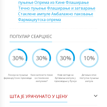
пуњење
Опрема из Кине
Флаширање
Течно пуњење
Флаширање и затварање
Стаклене ампуле
Амбалажно паковање
Фармацеутска опрема
ПОПУЛАР СЕАРЦХЕС
30%
30%
30%
10%
Линија за пуњење
Како започети посао
Нове методе за
Детаљан опис
фармацеутских производа
са стакленим
бртвљење ампула у
поступка пуњења
ампулама?
производњи у Русији
ампула
ШТА ЈЕ УРАЧУНАТО У ЦЕНУ