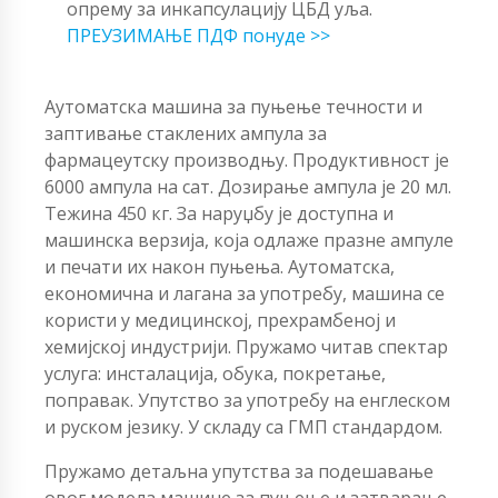
опрему за инкапсулацију ЦБД уља.
ПРЕУЗИМАЊЕ ПДФ понуде >>
Аутоматска машина за пуњење течности и
заптивање стаклених ампула за
фармацеутску производњу. Продуктивност је
6000 ампула на сат. Дозирање ампула је 20 мл.
Тежина 450 кг. За наруџбу је доступна и
машинска верзија, која одлаже празне ампуле
и печати их након пуњења. Аутоматска,
економична и лагана за употребу, машина се
користи у медицинској, прехрамбеној и
хемијској индустрији. Пружамо читав спектар
услуга: инсталација, обука, покретање,
поправак. Упутство за употребу на енглеском
и руском језику. У складу са ГМП стандардом.
Пружамо детаљна упутства за подешавање
овог модела машине за пуњење и затварање