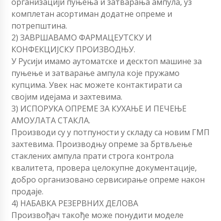
организацији пуњења и затварања ампула, уз
комплетан асортиман додатне опреме и
потрепштина.
2) ЗАВРШАВАМО ФАРМАЦЕУТСКУ И
КОНФЕКЦИЈСКУ ПРОИЗВОДЊУ.
У Русији имамо аутоматске и десктоп машине за
пуњење и затварање ампула које пружамо
купцима. Увек нас можете контактирати са
својим идејама и захтевима.
3) ИСПОРУКА ОПРЕМЕ ЗА КУХАЊЕ И ПЕЧЕЊЕ
АМОУЛАТА СТАКЛА.
Производи су у потпуности у складу са новим ГМП
захтевима. Производњу опреме за бртвљење
стаклених ампула прати строга контрола
квалитета, провера целокупне документације,
добро организовано сервисирање опреме након
продаје.
4) НАБАВКА РЕЗЕРВНИХ ДЕЛОВА
Произвођач такође може понудити моделе