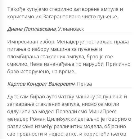
Такође купујемо стерилно затворене ампуле и
користимо их. Загарантовано чисто пуњење.
Диана Поплавскаиа
,
Улиановск
Импресиван избор. Менаџер је постављао права
питања о избору машина за пуњење и
пломбирања стаклених ампула, брзо је све
смислио. Нема изненађења по наруџби. Прилично
брзо испоручено, на време.
Карпов Кондрат Валеревич
,
Пенза
Дуго сам бирао аутоматску машину за пуњење и
затварање стаклених ампула, нисмо се могли
одлучити за модел. Позвали смо МиниПресс,
менаџер Роман Цилибулски детаљно је говорио о
разликама између различитих модела, објаснио
све предности и недостатке, и користећи његов