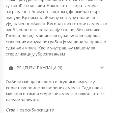
су такође подесиви. Након што се врат ампуле
загрева посебним стезаљкама, формира се врх
ампуле. Врх има заобљену контуру правилног
уједначеног облика. Висина свих готових ампула и
заобљености се понављају стално, без разлике.
Пажња, за рад машине за пуњење и затварање
стаклених ампула потребна је машина за прање и
сушење ампула. Као и унутрашњу машину за
стерилизацију убризгавањем.
РЕЦЕНЗИЈЕ КУПАЦА (6)
Одбили смо да оперемо и осушимо ампуле у
корист куповине затворених ампула. Сада наша
машина штампа стерилне ампуле и након што се
напуни запечати.
Стас
,
Новосибирск цити