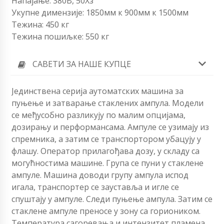
Напајање: 380В, 50Хз
Укупне димензије: 1850мм к 900мм к 1500мм
Тежина: 450 кг
Тежина пошиљке: 550 кг
САВЕТИ ЗА НАШЕ КУПЦЕ
Јединствена серија аутоматских машина за
пуњење и затварање стаклених ампула. Модели
се међусобно разликују по малим опцијама,
дозирању и перформансама. Ампуле се узимају из
спремника, а затим се транспортором убацују у
флашу. Оператор прилагођава дозу, у складу са
могућностима машине. Група се пуни у стаклене
ампуле. Машина доводи групу ампула испод
игала, транспортер се зауставља и игле се
спуштају у ампуле. Следи пуњење ампула. Затим се
стаклене ампуле преносе у зону са гориоником.
Температура сагоревања и интензитет пламена