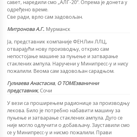
савет, наредили смо „АЛГ-20“. Опрема је донета у
одређено време.
Све ради, врло сам задовољан.
Митронова А.Г.
.
Мурманск
Ја, представник компаније ФЕНЛин ЛЛЦ,
отварајући нову производњу, открио сам
непостојање машине за пуњење и затварање
стаклених ампула. Наручени у Минипресс-у и нису
пожалили. Веома сам задовољан сарадњом.
Гулиаева Анастасиа
,
О ТОМЕ
званични
представник
, Сочи
У вези са проширењем радионице за производњу
лекова. Било је потребно набавити машину за
пуњење и затварање стаклених ампула. Дуго се
није могло одлучити о добављачу. Зауставили смо
се у Минипресс-у и нисмо пожалили. Прави