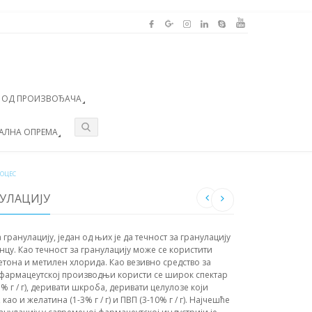
А ОД ПРОИЗВОЂАЧА
АЛНА ОПРЕМА
ОЦЕС
НУЛАЦИЈУ
а гранулацију, један од њих је да течност за гранулацију
анцу. Као течност за гранулацију може се користити
етона и метилен хлорида. Као везивно средство за
 фармацеутској производњи користи се широк спектар
% г / г), деривати шкроба, деривати целулозе који
о и желатина (1-3% г / г) и ПВП (3-10% г / г). Најчешће