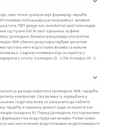
рде, лако течне грануле које формирају чвршће
 ПВП полимер побољшава растворљивост активне
ед тога, ПВП делује као инхибитор кристализације.
ани од стране БАСФ-овог одељења за фине
имеру Цоллидона. Влажна гранулација употребом
оллидон 90Ф обично резултира тврђим зрнастим
има протока него код осталих везива са мањом
езивања. Садржај полимера који се користи у
арирати у опсегу: Коллидон 25 - 2-5%; Колидон 30 - 2-
казало је да када користите Цоллидоне 90Ф, тврдоћа
притиску компресије. Сва везива су коришћена у
иказаних података може се закључити да таблете
ну тврдоћу и смањену крхкост када се користе као
лације коладона 30. Поред Цоллидона, постоји велики
е у фармацеутска индустрија као везиво. Размотримо
е је низ синтетичних водотопљивих водополемера Н-