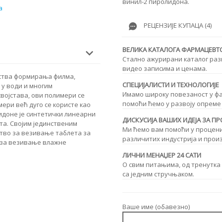
винил-2 пиролидона.
а
РЕЦЕНЗИЈЕ КУПАЦА (4)
ВЕЛИКА КАТАЛОГА ФАРМАЦЕВТ
Стално ажурирани каталог раз
видео записима и ценама.
јства формирања филма,
СПЕЦИЈАЛИСТИ И ТЕХНОЛОГИЈЕ
 у води и многим
Имамо широку повезаност у фа
војстава, ови полимери се
помоћи ћемо у развоју опреме 
ери већ дуго се користе као
идоне је синтетички линеарни
ДИСКУСИЈА ВАШИХ ИДЕЈА ЗА 
та. Својим јединственим
Ми ћемо вам помоћи у процени
ство за везивање таблета за
различитих индустрија и прои
о за везивање влажне
ЛИЧНИ МЕНАЏЕР 24 САТИ
О свим питањима, од тренутка
са једним стручњаком.
Ваше име (обавезно)