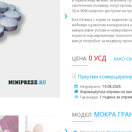
и ефикасније везиво за влажну гр
синтетички полимер попут Цоллид
30 и 90Ф) широко доступни на тр
Без обзира с којим се задатком с
моћнији од многих конкурената и
импресивне услове и невероватн
користе најсавременије технолог
вам је потребно за модерну прои
0 УСД
ЦЕНА:
КАКО С
Преузми комерцијалну
Ажурирано:
10.08.2026
Фармацеутска опрема на зал
Гаранција:
1 година за опрем
МОКРА ГРА
МОДЕЛ: