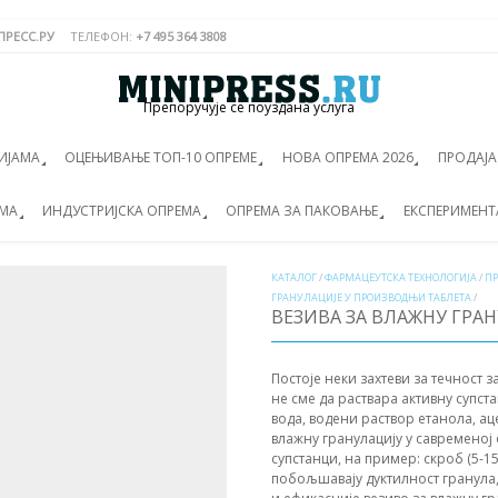
РЕСС.РУ
ТЕЛЕФОН:
+7 495 364 3808
Препоручује се поуздана услуга
ИЈАМА
ОЦЕЊИВАЊЕ ТОП-10 ОПРЕМЕ
НОВА ОПРЕМА 2026
ПРОДАЈ
ЕМА
ИНДУСТРИЈСКА ОПРЕМА
ОПРЕМА ЗА ПАКОВАЊЕ
ЕКСПЕРИМЕНТ
КАТАЛОГ
/
ФАРМАЦЕУТСКА ТЕХНОЛОГИЈА
/
ПР
ГРАНУЛАЦИЈЕ У ПРОИЗВОДЊИ ТАБЛЕТА
/
ВЕЗИВА ЗА ВЛАЖНУ ГРА
Постоје неки захтеви за течност з
не сме да раствара активну супст
вода, водени раствор етанола, ац
влажну гранулацију у савременој
супстанци, на пример: скроб (5-15
побољшавају дуктилност гранула, ка