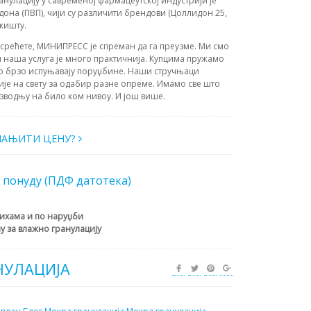
анулацију у савременој фармацеутској индустрији је
она (ПВП), чији су различити брендови (Цоллидон 25,
жишту.
усрећете, МИНИПРЕСС је спреман да га преузме. Ми смо
 наша услуга је много практичнија. Купцима пружамо
о брзо испуњавају поруџбине. Наши стручњаци
ије на свету за одабир разне опреме. Имамо све што
зводњу на било ком нивоу. И још више.
МАЊИТИ ЦЕНУ?
 понуду (ПДФ датотека)
ихама и по наруџби
у за влажно гранулацију
НУЛАЦИЈА