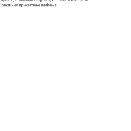
Практично прихватање плаћања
.