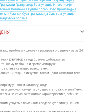
 план
Блог
Мокра гранулација
Мокра гранулација
Гранулати
Гранулатор
Гранулација
Инвестиције
рговина
Компанија
Купите посао
Ново
Производња
ренути
Чланци
Сува гранулација
Сува гранулација
мацеутска опрема
ЦЕНУ
на
ваш проблем и детаљна расправа о решењима за 24
ђача и
разговор
са одабраним добављачем.
ента, шему плаћања и време испоруке.
пре слања са видео извештајем.
њака
са 17 година искуства
током целог животног века
опрему у нашем каталогу, онда
 вам сигурно понудити оно што сте тражили или ћемо
огодна не само за техничке карактеристике, већ и за
ашим услугама приликом следеће куповине у нашем
зданих добављача са дугогодишњом репутацијом.