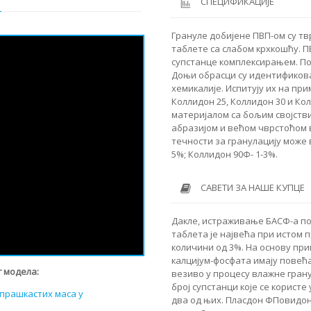
СПЕЦИФИКАЦИЈЕ
Грануле добијене ПВП-ом су тв
таблете са слабом крхкошћу.
супстанце комплексирањем. Пор
Доњи обрасци су идентификов
хемикалије. Испитују их на пр
Коллидон 25, Коллидон 30 и К
материјалом са бољим својств
абразијом и већом чврстоћом в
течности за гранулацију може в
5%; Коллидон 90Ф- 1-3%.
САВЕТИ ЗА НАШЕ КУПЦЕ
Дакле, истраживање БАСФ-а по
таблета је највећа при истом 
количини од 3%. На основу пр
калцијум-фосфата имају повећа
 модела:
везиво у процесу влажне грану
број супстанци које се корист
 прашкастих маса у
два од њих. Пласдон ФПовидон