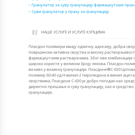
Гранулатор за суву гранулацију фармацеутских прах
Суви гранулатор у праху за гранулацију
НАШЕ УСЛУГЕ И УСЛУГЕ КУПЦИМА
Пласдон полимери имају одличну адхезију, добра сво
површински активна својства и високу растворљивост
фармацеутским растварачима. Због ове комбинације с
широко користе у великом броју лекова. Пласдон полим
везиво у влажној гранулацији. Пласдоне®С-630 Цопов
полимер 60:40 од Н-винил-2 пиролидона и винил ацета
својствима, Пласдоне С-630 је добро погодан као сред
директно прешање и суву гранулацију, као и средств
гранулације.