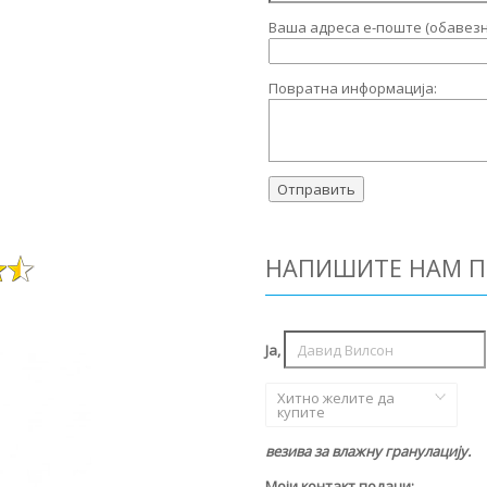
Ваша адреса е-поште (обавезн
Повратна информација:
НАПИШИТЕ НАМ П
Ја,
Хитно желите да
купите
везива за влажну гранулацију.
Моји контакт подаци: