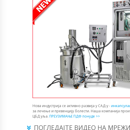
Нова индустрија се активно развија у САД-у -
инкапсула
за лечење и превенцију болести. Наша компанија прои
ЦБД уља.
ПРЕУЗИМАЊЕ ПДФ понуде >>
ПОГЛЕДАЈТЕ ВИДЕО НА МРЕЖ