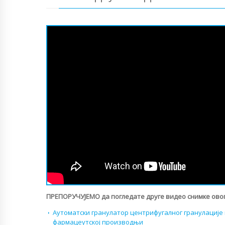
ПРЕПОРУЧУЈЕМО да погледате друге видео снимке овог
Аутоматски гранулатор центрифугалног гранулације
фармацеутској производњи