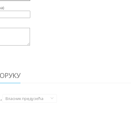
а)
ОРУКУ
,
Власник предузећа
,