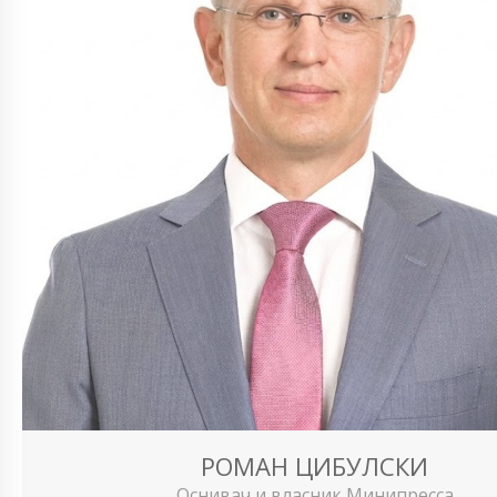
РОМАН ЦИБУЛСКИ
Оснивач и власник Минипресса