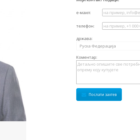
е-маил:
телефон:
држава:
Руска Федерација
Коментар:
Послати захтев