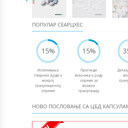
ПОПУЛАР СЕАРЦХЕС
15%
15%
3
Испитивања
Прегледи
Детаљ
стварних људи о
власника о раду
вл
мокрој
опреме за
гран
гранулационој
влажно
опреми
гранулацију
НОВО ПОСЛОВАЊЕ СА ЦБД КАПСУЛА