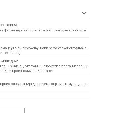
СКЕ ОПРЕМЕ
не фармацеутске опреме са фотографијама, описима,
рмацеутском окружењу, наћи ћемо сваког стручњака,
и технологија
ПРОИЗВОДЊУ
 ваших идеја. Дугогодишње искуство у организовању
зводњи производа. Вредан савет.
 првих консултација до пријема опреме, комуницирате