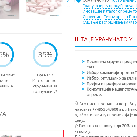
Означено као:
Посао
Бизнис
Гранулација у праху
Грануле
Иновације
Каталог опреме
т
Сцреенинг
Течни кревет
Пок
Сушење распршивањем
Фар
ШТА ЈЕ УРАЧУНАТО У 
5%
35%
Постепена стручна процје
сата.
Избор компаније
произво
ан опис
Где наћи
Избор
, оптимално за клиј
ажне
Казахстанског
Пријем и провјера опреме
улације
стручњака за
Консултације нашег струч
гранулацију?
опреме.
Ако нисте пронашли потребну 
назовите
+74953643808
а ми ћемо
МА
одабрати сличну опрему која је п
цену..
Гарантовано
попуст до 20%
о н
каталогу.
Само
квалитетна опрема
од поу