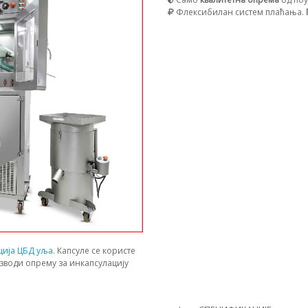
Флексибилан систем плаћања.
ција ЦБД уља
. Капсуле се користе
зводи опрему за инкапсулацију
И