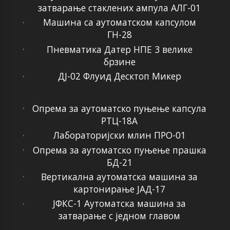
затварање стаклених ампула АЛГ-01
Машина са аутоматском капсулом
ГН-28
Пневматика Датер НПЕ 3 велике
брзине
ДЈ-02 Флуид Десктоп Микер
Опрема за аутоматско пуњење капсула
РТЦ-18А
Лабораторијски млин ПРО-01
Опрема за аутоматско пуњење прашка
БД-21
Вертикална аутоматска машина за
картонирање ЈАД-17
ЈФКС-1 Аутоматска машина за
затварање с једном главом