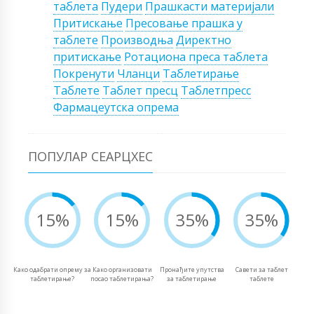
таблета
Пудери
Прашкасти материјали
Притискање
Пресовање прашка у
таблете
Производња
Директно
притискање
Ротациона преса таблета
Покренути
Чланци
Таблетирање
Таблете
Таблет пресц
Таблетпресс
Фармацеутска опрема
ПОПУЛАР СЕАРЦХЕС
15%
15%
35%
35%
Како одабрати опрему за
Како организовати
Пронађите упутства
Савети за таблет
таблетирање?
посао таблетирања?
за таблетирање
таблете