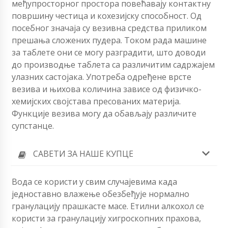
међупросторног простора повећавају контактну
површину честица и кохезијску способност. Од
посебног значаја су везивна средства приликом
прешања сложених пудера. Током рада машине
за таблете они се могу разградити, што доводи
до производње таблета са различитим садржајем
улазних састојака. Употреба одређене врсте
везива и њихова количина зависе од физичко-
хемијских својстава пресованих материја.
Функције везива могу да обављају различите
супстанце.
САВЕТИ ЗА НАШЕ КУПЦЕ
Вода се користи у свим случајевима када
једноставно влажење обезбеђује нормално
гранулацију прашкасте масе. Етилни алкохол се
користи за гранулацију хигроскопних прахова,