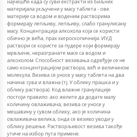
најчешће када су суви екстракти из биљних
материјала укључени у масу таблета - ове
материје са водом и воденим растворима
формирају лепљиву, лепљиву, слабо гранулисану
масу. Концентрација алкохола која се користи
обично је већа, прах хигроскопичнији. ИУД
раствори се користе за пудере који формирају
мрвљене, неразгранате масе са водом и
алкохолом. Способност везивања одређује се не
само концентрацијом раствора, већ и величином
молекула. Везива се уносе у масу таблета на два
начина: сува и влажна (тј. У облику прашка и у
облику раствора). Код влажне гранулације
постоји правило: ако желите да додате малу
количину овлаживача, везива се уносе у
мешавину у сувом облику, ако је количина
овлаживача велика, онда се везиво уводи у
облику решење. Растворљивост везива такође
утиче на избор пута примене.