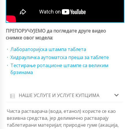
ПРЕПОРУЧУЈЕМО да погледате друге видео
снимке овог модела:
Лабораторијска штампа таблета
Хидрауличка аутоматска преша за таблете
Тестирање ротационе штампе са великим
брзинама
НАШЕ УСЛУГЕ И УСЛУГЕ КУПЦИМА
Чиста растварача (вода, етанол) користе се као
везивна средства, јер делимично растварају
таблетирани материјал; природне гуме (акација,