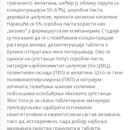
трагакант), желатина, шећер (у облику сирупа са
концентрацијом 50–67%), шкробна паста,
деривати целулозе, иринати алгинске киселине.
Најчешће се 5% скробна паста користи као
„везиво“ у фармацеутским компанијама. Студије
су показале да се с повећањем концентрације
раствора везива, дезинтеграција таблета и
брзина отпуштања лека погоршавају. Ово се
односи на супстанце попут скробне пасте,
натријум карбоксиметил целулозе (На ЦМЦ),
полиетилен оксида (ПЕО) и желатине. Што се тиче
поливинилпиролидона (ПВП) и натријум-
алгината, повећање њихове количине
побољшава ослобађање лековите супстанце.
Због тога је за сваки таблетирани материјал
препоручљиво одабрати оптимални
квантитативни и квалитативни састав везивача,
тако да, истовремено, када добију најбоља
механичка својства гранулата и таблета,