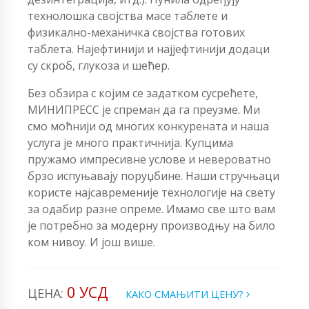
технолошка својства масе таблете и
физикално-механичка својства готових
таблета. Најефтинији и најјефтинији додаци
су скроб, глукоза и шећер.
Без обзира с којим се задатком сусрећете,
МИНИПРЕСС је спреман да га преузме. Ми
смо моћнији од многих конкурената и наша
услуга је много практичнија. Купцима
пружамо импресивне услове и невероватно
брзо испуњавају поруџбине. Наши стручњаци
користе најсавременије технологије на свету
за одабир разне опреме. Имамо све што вам
је потребно за модерну производњу на било
ком нивоу. И још више.
0 УСД
ЦЕНА:
КАКО СМАЊИТИ ЦЕНУ?