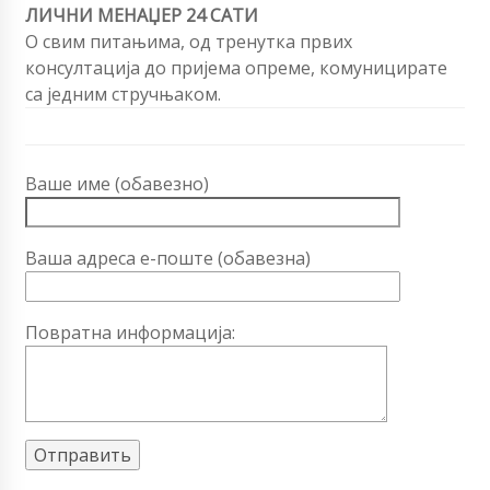
ЛИЧНИ МЕНАЏЕР 24 САТИ
О свим питањима, од тренутка првих
консултација до пријема опреме, комуницирате
са једним стручњаком.
Ваше име (обавезно)
Ваша адреса е-поште (обавезна)
Повратна информација: