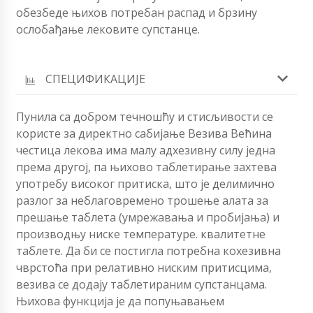
обезбеде њихов потребан распад и брзину
ослобађање лековите супстанце.
СПЕЦИФИКАЦИЈЕ
Пунила са добром течношћу и стисљивости се
користе за директно сабијање Везива Већина
честица лекова има малу адхезивну силу једна
према другој, па њихово таблетирање захтева
употребу високог притиска, што је делимично
разлог за неблаговремено трошење алата за
прешање таблета (умрежавања и пробијања) и
производњу ниске температуре. квалитетне
таблете. Да би се постигла потребна кохезивна
чврстоћа при релативно ниским притисцима,
везива се додају таблетираним супстанцама.
Њихова функција је да попуњавањем