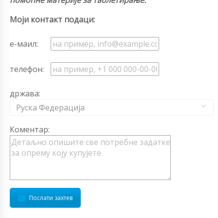
Моји контакт подаци:
е-маил:
телефон:
држава:
Руска Федерација
Коментар:
Послати захтев