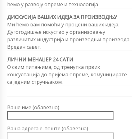
ћемо у развоју опреме и технологија
ДИСКУСИЈА ВАШИХ ИДЕЈА ЗА ПРОИЗВОДЊУ
Ми ћемо вам помоћи у процени ваших идеја.
Дугогодишње искуство у организовању
различитих индустрија и производњи производа.
Вредан савет.
ЛИЧНИ МЕНАЏЕР 24 САТИ
О свим питањима, од тренутка првих
консултација до пријема опреме, комуницирате
са једним стручњаком.
Ваше име (обавезно)
Ваша адреса е-поште (обавезна)