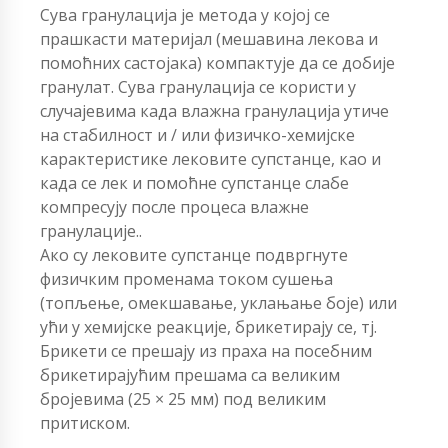
Сува гранулација је метода у којој се
прашкасти материјал (мешавина лекова и
помоћних састојака) компактује да се добије
гранулат. Сува гранулација се користи у
случајевима када влажна гранулација утиче
на стабилност и / или физичко-хемијске
карактеристике лековите супстанце, као и
када се лек и помоћне супстанце слабе
компресују после процеса влажне
гранулације..
Ако су лековите супстанце подвргнуте
физичким променама током сушења
(топљење, омекшавање, уклањање боје) или
ући у хемијске реакције, брикетирају се, тј.
Брикети се прешају из праха на посебним
брикетирајућим прешама са великим
бројевима (25 × 25 мм) под великим
притиском.