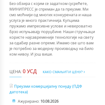
Без обзира с којим се задатком сусрећете,
МИНИПРЕСС је спреман да га преузме. Ми
смо моћнији од многих конкурената и наша
услуга је много практичнија. Купцима
пружамо импресивне услове и невероватно
брзо испуњавају поруџбине. Наши стручњаци
користе најсавременије технологије на свету
за одабир разне опреме. Имамо све што вам
је потребно за модерну производњу на било
ком нивоу. И још више.
0 УСД
ЦЕНА:
КАКО СМАЊИТИ ЦЕНУ?
Преузми комерцијалну понуду (ПДФ
датотека)
Ажурирано:
10.08.2026