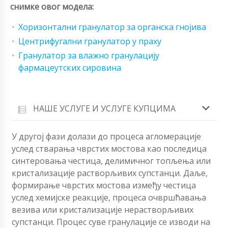
снимке овог модела:
Хоризонтални гранулатор за органска гнојива
Центрифугални гранулатор у праху
Гранулатор за влажно гранулацију
фармацеутских сировина
НАШЕ УСЛУГЕ И УСЛУГЕ КУПЦИМА
У другој фази долази до процеса агломерације
услед стварања чврстих мостова као последица
синтеровања честица, делимичног топљења или
кристализације растворљивих супстанци. Даље,
формирање чврстих мостова између честица
услед хемијске реакције, процеса очвршћавања
везива или кристализације нерастворљивих
супстанци. Процес суве гранулације се изводи на