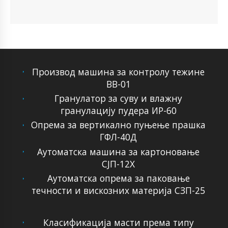
Производ машина за контролу тежине
ВВ-01
Гранулатор за суву и влажну
гранулацију пудера ИР-60
Опрема за вертикално пуњење прашка
ГФЛ-40Д
Аутоматска машина за картоновање
СЈП-12Х
Аутоматска опрема за паковање
течности и вискозних материја СЗП-25
Класификација масти према типу