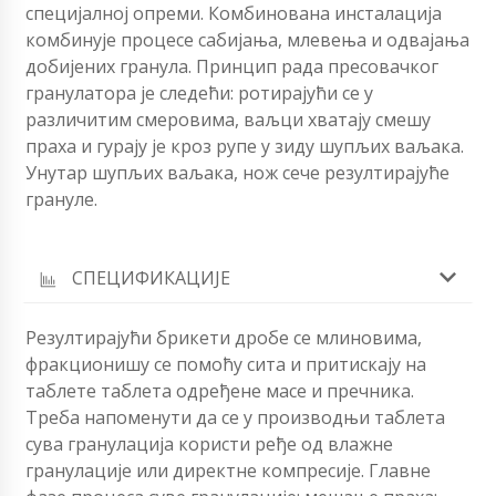
специјалној опреми. Комбинована инсталација
комбинује процесе сабијања, млевења и одвајања
добијених гранула. Принцип рада пресовачког
гранулатора је следећи: ротирајући се у
различитим смеровима, ваљци хватају смешу
праха и гурају је кроз рупе у зиду шупљих ваљака.
Унутар шупљих ваљака, нож сече резултирајуће
грануле.
СПЕЦИФИКАЦИЈЕ
Резултирајући брикети дробе се млиновима,
фракционишу се помоћу сита и притискају на
таблете таблета одређене масе и пречника.
Треба напоменути да се у производњи таблета
сува гранулација користи ређе од влажне
гранулације или директне компресије. Главне