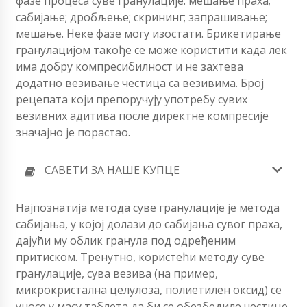
фазе процеса суве гранулације: мешање праха;
сабијање; дробљење; скрининг; запрашивање;
мешање. Неке фазе могу изостати. Брикетирање
гранулацијом такође се може користити када лек
има добру компресибилност и не захтева
додатно везивање честица са везивима. Број
рецепата који препоручују употребу сувих
везивних адитива после директне компресије
значајно је порастао.
САВЕТИ ЗА НАШЕ КУПЦЕ
Најпознатија метода суве гранулације је метода
сабијања, у којој долази до сабијања сувог праха,
дајући му облик гранула под одређеним
притиском. Тренутно, користећи методу суве
гранулације, сува везива (на пример,
микрокристална целулоза, полиетилен оксид) се
уносе у масу таблета да би се обезбедиле честице