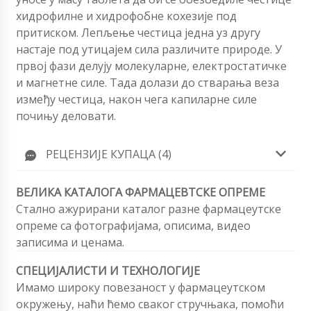
хидрофилне и хидрофобне кохезије под
притиском. Лепљење честица једна уз другу
настаје под утицајем сила различите природе. У
првој фази делују молекуларне, електростатичке
и магнетне силе. Тада долази до стварања веза
између честица, након чега капиларне силе
почињу деловати.
РЕЦЕНЗИЈЕ КУПАЦА (4)
ВЕЛИКА КАТАЛОГА ФАРМАЦЕВТСКЕ ОПРЕМЕ
Стално ажурирани каталог разне фармацеутске
опреме са фотографијама, описима, видео
записима и ценама.
СПЕЦИЈАЛИСТИ И ТЕХНОЛОГИЈЕ
Имамо широку повезаност у фармацеутском
окружењу, наћи ћемо сваког стручњака, помоћи