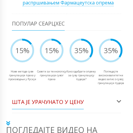
распршивањем
Фармацеутска опрема
ПОПУЛАР СЕАРЦХЕС
15%
15%
35%
35%
Нове методе суве
Савети за технологију
Како одабрати опрему
Погледајте
гранулације праха у
гранулације сувог
за суву гранулацију
висококвалитетни
производњи у Русији
праха
пудера?
видео запис о сувој
гранулацији пудера
ШТА ЈЕ УРАЧУНАТО У ЦЕНУ
ПОГЛЕДАЈТЕ ВИДЕО НА