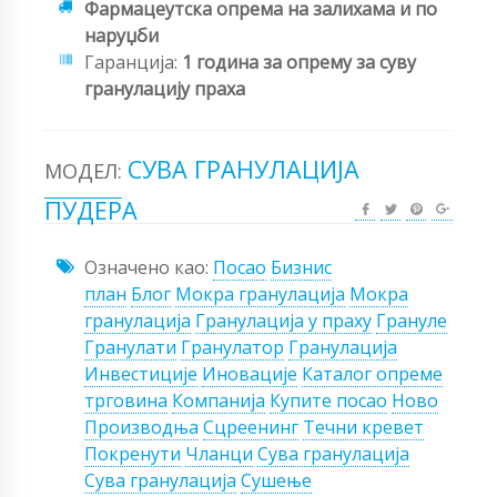
Фармацеутска опрема на залихама и по
наруџби
Гаранција:
1 година за опрему за суву
гранулацију праха
СУВА ГРАНУЛАЦИЈА
МОДЕЛ:
ПУДЕРА
Означено као:
Посао
Бизнис
план
Блог
Мокра гранулација
Мокра
гранулација
Гранулација у праху
Грануле
Гранулати
Гранулатор
Гранулација
Инвестиције
Иновације
Каталог опреме
трговина
Компанија
Купите посао
Ново
Производња
Сцреенинг
Течни кревет
Покренути
Чланци
Сува гранулација
Сува гранулација
Сушење