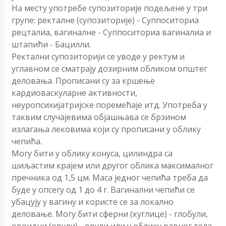
На месту употребе супозиторије подељене у три
групе: ректалне (супозиторије) - Суппоситориа
рецталиа, вагиналне - Суппоситориа вагиналиа и
штапићи - Бацилли.
Ректални супозиторији се уводе у ректум и
углавном се сматрају дозирним обликом општег
деловања. Прописани су за кршење
кардиоваскуларне активности,
неуропсихијатријске поремећаје итд. Употреба у
таквим случајевима објашњава се брзином
излагања лековима који су прописани у облику
чепића.
Могу бити у облику конуса, цилиндра са
шиљастим крајем или другог облика максималног
пречника од 1,5 цм. Маса једног чепића треба да
буде у опсегу од 1 до 4 г. Вагинални чепићи се
убацују у вагину и користе се за локално
деловање. Могу бити сферни (куглице) - глобули,