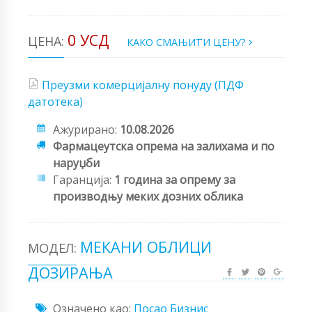
0 УСД
ЦЕНА:
КАКО СМАЊИТИ ЦЕНУ?
Преузми комерцијалну понуду (ПДФ
датотека)
Ажурирано:
10.08.2026
Фармацеутска опрема на залихама и по
наруџби
Гаранција:
1 година за опрему за
производњу меких дозних облика
МЕКАНИ ОБЛИЦИ
МОДЕЛ:
ДОЗИРАЊА
Означено као:
Посао
Бизнис