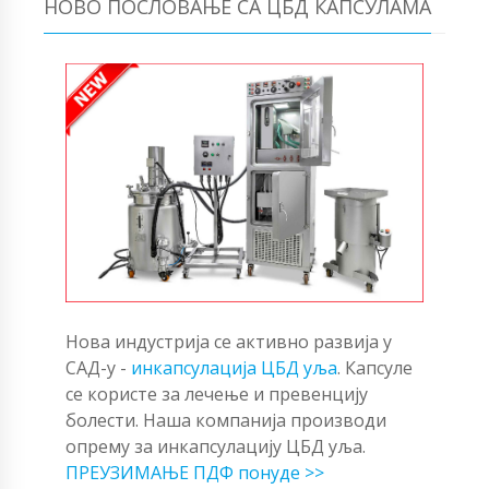
НОВО ПОСЛОВАЊЕ СА ЦБД КАПСУЛАМА
Нова индустрија се активно развија у
САД-у -
инкапсулација ЦБД уља
. Капсуле
се користе за лечење и превенцију
болести. Наша компанија производи
опрему за инкапсулацију ЦБД уља.
ПРЕУЗИМАЊЕ ПДФ понуде >>