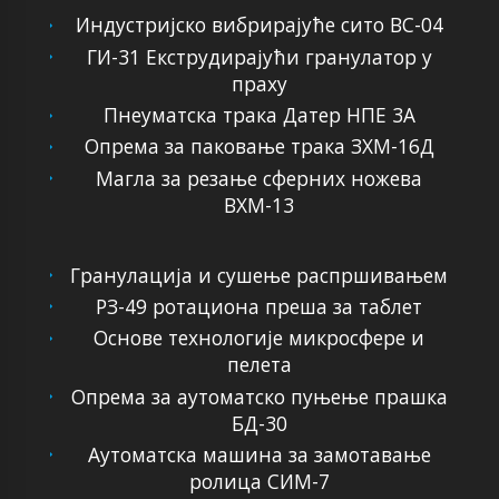
Индустријско вибрирајуће сито ВС-04
ГИ-31 Екструдирајући гранулатор у
праху
Пнеуматска трака Датер НПЕ 3А
Опрема за паковање трака ЗХМ-16Д
Магла за резање сферних ножева
ВХМ-13
Гранулација и сушење распршивањем
РЗ-49 ротациона преша за таблет
Основе технологије микросфере и
пелета
Опрема за аутоматско пуњење прашка
БД-30
Аутоматска машина за замотавање
ролица СИМ-7