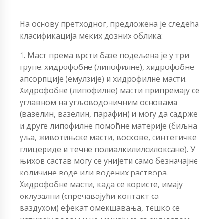
На основу претходног, предложена је следећа
класификација меких дозних облика:
1. Маст према врсти базе подељена је у три
групе: хидрофобне (липофилне), хидрофобне
апсорпције (емулзије) и хидрофилне масти.
Хидрофобне (липофилне) масти припремају се
углавном на угљоводоничним основама
(вазелин, вазелин, парафин) и могу да садрже
и друге липофилне помоћне материје (биљна
уља, животињске масти, воскове, синтетичке
глицериде и течне полиалкилилсилоксане). У
њихов састав могу се унијети само безначајне
количине воде или водених раствора.
Хидрофобне масти, када се користе, имају
оклузални (спречавајући контакт са
ваздухом) ефекат омекшавања, тешко се