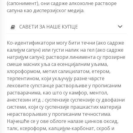
(сапонимент), они садрже алкохолне растворе
сапуна као дисперзијског медија.
САВЕТИ ЗА НАШЕ КУПЦЕ
Ко-идентификатори могу бити течни (ако садрже
калијум сапун) или густи налик на гел (ако садрже
натријум сапун); раствори линимента су прозирне
смеше масних уља са есенцијалним уљима,
хлороформом, метил салицилатом, етером,
терпентином, који укључују разне чврсте
лековите супстанце растворљиве у прописаним
растварачима, као што су камфор, ментол,
анестезин итд .; суспензије суспензије су двофазни
системи, који су суспензије прашкастих материја
нерастворљивих у прописаним течностима.
Најчешће се у ове облоге налазе цинков оксид,
талк, ксероформ, калцијум-карбонат, скроб и