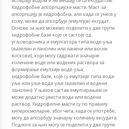
испирају водом и не мешају се са ексудатом.
Хидрофобне апсорпцијске масти. Маст за
апсорпцију је хидрофобна, али када се унесе у
кожу, може да апсорбује (емулгује) ексудат.
Основе за њих можемо поделити у две групе:
хидрофобне базе које се састоје од
угљоводоника и емулгатора типа воде-уља
(вазелин и ланолин или ланени или восни
воскови), који могу садржати значајне
количине воде или водених раствора за
формирање емулзије воде-уља;
хидрофобне базе, које су емулзије типа вода-
уље или уље-вода-уље (вазелин и водени
ланолин). У њихов састав емулгирањем се
може додатно увести вода или водени
раствор. Хидрофилне масти су по правилу
хиперосмоларне, због чега, када се употребе,
могу да апсорбују значајну количину ексудата.
Подлоге за њих могу се поделити у две групе: