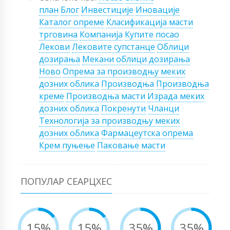
план
Блог
Инвестиције
Иновације
Каталог опреме
Класификација масти
трговина
Компанија
Купите посао
Лекови
Лековите супстанце
Облици
дозирања
Мекани облици дозирања
Ново
Опрема за производњу меких
дозних облика
Производња
Производња
креме
Производња масти
Израда меких
дозних облика
Покренути
Чланци
Технологија за производњу меких
дозних облика
Фармацеутска опрема
Крем пуњење
Паковање масти
ПОПУЛАР СЕАРЦХЕС
15%
15%
35%
35%