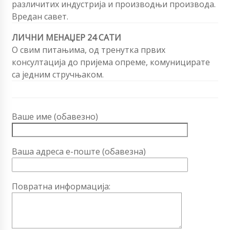
различитих индустрија и производњи производа.
Вредан савет.
ЛИЧНИ МЕНАЏЕР 24 САТИ
О свим питањима, од тренутка првих
консултација до пријема опреме, комуницирате
са једним стручњаком.
Ваше име (обавезно)
Ваша адреса е-поште (обавезна)
Повратна информација: