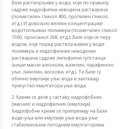
базе растворљиве у води, које по правилу
садрже хидрофилна неводена растварача
(полиетилен гликол 400, пропилен гликол,
итд.) И довољно велике концентрације
водотопљивих полимера (полиетилен гликол
1500, проксанол 268, итд.); базе које се перу
водом, које поред растворљивих у води
полимера и хидрофилних неводених
растварача садрже липофилне супстанце
(виши масни алкохоли, вазелин, парафинско
уље, ланолин, воскови, итд.). Те базе су
обично емулзије уље-вода и захтевају
присуство емулгатора уље-вода.
2. Креме се деле у саставу хидрофобних
(масних) и хидрофилних (емулзија).
Хидрофобне креме се припремају на бази
воде-уља или емулзије уље-вода-уље
стабилизоване погодним емулгаторима.