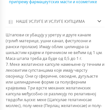
припрему фармацеутских масти и козметике
НАШЕ УСЛУГЕ И УСЛУГЕ КУПЦИМА
Штапови се убацују у уретру и друге канале
(грлић материце, ушни канал, фистулозни и
рански пролази). Имају облик цилиндра са
шиљастим крајем и пречником не већим од 1 цм.
Маса штапа треба да буде од 0,5 до 1 г.
7. Меке желатинске капсуле намењене су течним и
лековитим супстанцама које имају чврсту
овојницу. Они су сферичне, овоидне, дугуљасте
или цилиндричне форме са полусферним
крајевима. Три врсте меканих желатинских
капсула међусобно се разликују по релативној
тврдоћи љуске: меке (Цапсулае гелатиносае
моллес), полу-меке (Перлац желатиносае) и полу-