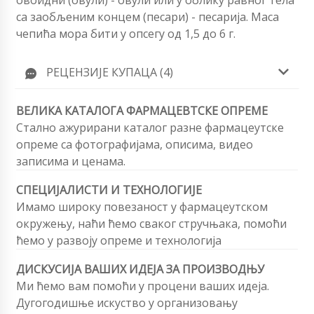
овоидни (овули) - овули или у облику равног тела
са заобљеним концем (песари) - песарија. Маса
чепића мора бити у опсегу од 1,5 до 6 г.
РЕЦЕНЗИЈЕ КУПАЦА (4)
ВЕЛИКА КАТАЛОГА ФАРМАЦЕВТСКЕ ОПРЕМЕ
Стално ажурирани каталог разне фармацеутске
опреме са фотографијама, описима, видео
записима и ценама.
СПЕЦИЈАЛИСТИ И ТЕХНОЛОГИЈЕ
Имамо широку повезаност у фармацеутском
окружењу, наћи ћемо сваког стручњака, помоћи
ћемо у развоју опреме и технологија
ДИСКУСИЈА ВАШИХ ИДЕЈА ЗА ПРОИЗВОДЊУ
Ми ћемо вам помоћи у процени ваших идеја.
Дугогодишње искуство у организовању