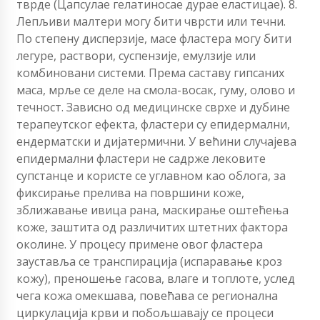
тврде (Цапсулае гелатиносае дурае еластицае). 8.
Лепљиви малтери могу бити чврсти или течни.
По степену дисперзије, масе фластера могу бити
легуре, раствори, суспензије, емулзије или
комбиновани системи. Према саставу гипсаних
маса, мрље се деле на смола-восак, гуму, олово и
течност. Зависно од медицинске сврхе и дубине
терапеутског ефекта, фластери су епидермални,
ендерматски и дијатермични. У већини случајева
епидермални фластери не садрже лековите
супстанце и користе се углавном као облога, за
фиксирање прелива на површини коже,
зближавање ивица рана, маскирање оштећења
коже, заштита од различитих штетних фактора
околине. У процесу примене овог фластера
зауставља се транспирација (испаравање кроз
кожу), преношење гасова, влаге и топлоте, услед
чега кожа омекшава, повећава се регионална
циркулација крви и побољшавају се процеси