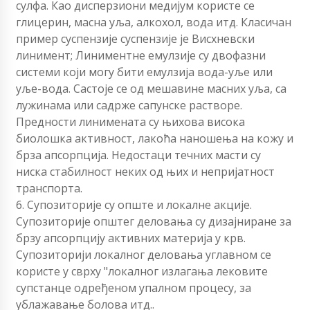
сулфа. Као дисперзиони медијум користе се
глицерин, масна уља, алкохол, вода итд. Класичан
пример суспензије суспензије је Висхневски
линимент; Линиментне емулзије су двофазни
системи који могу бити емулзија вода-уље или
уље-вода. Састоје се од мешавине масних уља, са
лужинама или садрже сапунске растворе.
Предности линимената су њихова висока
биолошка активност, лакоћа наношења на кожу и
брза апсорпција. Недостаци течних масти су
ниска стабилност неких од њих и непријатност
транспорта.
6. Супозиторије су опште и локалне акције.
Супозиторије општег деловања су дизајниране за
брзу апсорпцију активних материја у крв.
Супозиторији локалног деловања углавном се
користе у сврху "локалног излагања лековите
супстанце одређеном упалном процесу, за
ублажавање болова итд..