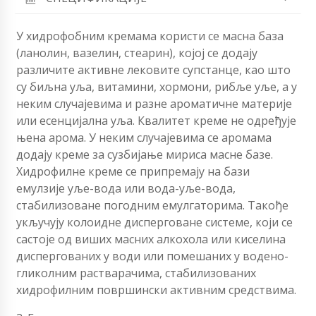
У хидрофобним кремама користи се масна база
(ланолин, вазелин, стеарин), којој се додају
различите активне лековите супстанце, као што
су биљна уља, витамини, хормони, рибље уље, а у
неким случајевима и разне ароматичне материје
или есенцијална уља. Квалитет креме не одређује
њена арома. У неким случајевима се аромама
додају креме за сузбијање мириса масне базе.
Хидрофилне креме се припремају на бази
емулзије уље-вода или вода-уље-вода,
стабилизоване погодним емулгаторима. Такође
укључују колоидне дисперговане системе, који се
састоје од виших масних алкохола или киселина
диспергованих у води или помешаних у водено-
гликолним растварачима, стабилизованих
хидрофилним површински активним средствима.