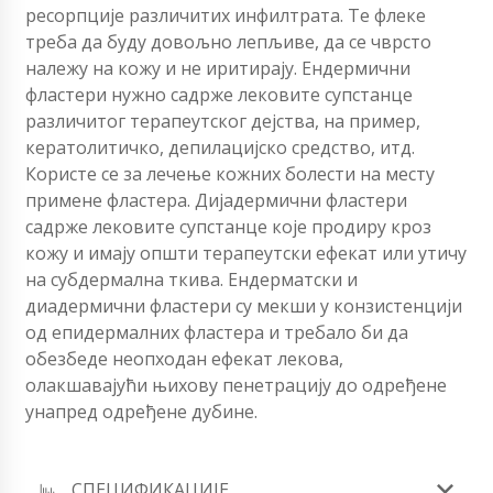
ресорпције различитих инфилтрата. Те флеке
треба да буду довољно лепљиве, да се чврсто
належу на кожу и не иритирају. Ендермични
фластери нужно садрже лековите супстанце
различитог терапеутског дејства, на пример,
кератолитичко, депилацијско средство, итд.
Користе се за лечење кожних болести на месту
примене фластера. Дијадермични фластери
садрже лековите супстанце које продиру кроз
кожу и имају општи терапеутски ефекат или утичу
на субдермална ткива. Ендерматски и
диадермични фластери су мекши у конзистенцији
од епидермалних фластера и требало би да
обезбеде неопходан ефекат лекова,
олакшавајући њихову пенетрацију до одређене
унапред одређене дубине.
СПЕЦИФИКАЦИЈЕ