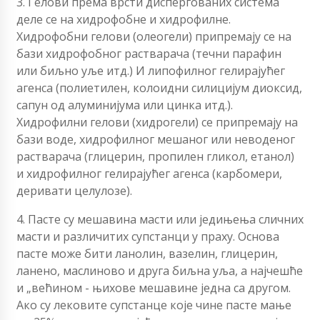
3. Гелови према врсти диспергованих система
деле се на хидрофобне и хидрофилне.
Хидрофобни гелови (олеогели) припремају се на
бази хидрофобног растварача (течни парафин
или биљно уље итд.) И липофилног гелирајућег
агенса (полиетилен, колоидни силицијум диоксид,
сапун од алуминијума или цинка итд.).
Хидрофилни гелови (хидрогели) се припремају на
бази воде, хидрофилног мешаног или неводеног
растварача (глицерин, пропилен гликол, етанол)
и хидрофилног гелирајућег агенса (карбомери,
деривати целулозе).
4. Пасте су мешавина масти или једињења сличних
масти и различитих супстанци у праху. Основа
пасте може бити ланолин, вазелин, глицерин,
ланено, маслиново и друга биљна уља, а најчешће
и „већином - њихове мешавине једна са другом.
Ако су лековите супстанце које чине пасте мање