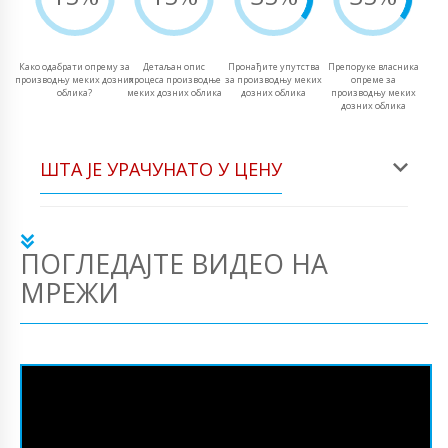
Како одабрати опрему за
Детаљан опис
Пронађите упутства
Препоруке власника
производњу меких дозних
процеса производње
за производњу меких
опреме за
облика?
меких дозних облика
дозних облика
производњу меких
дозних облика
ШТА ЈЕ УРАЧУНАТО У ЦЕНУ
ПОГЛЕДАЈТЕ ВИДЕО НА
МРЕЖИ