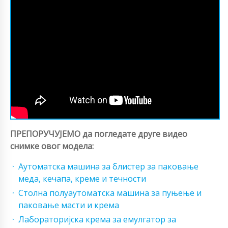
ПРЕПОРУЧУЈЕМО да погледате друге видео
снимке овог модела:
Аутоматска машина за блистер за паковање
меда, кечапа, креме и течности
Столна полуаутоматска машина за пуњење и
паковање масти и крема
Лабораторијска крема за емулгатор за