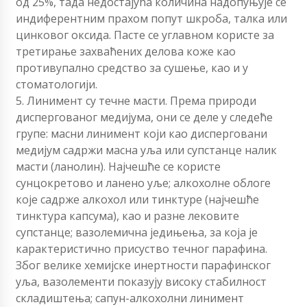
од 25%, тада недостајућа количина надопуњује се
индиферентним прахом попут шкроба, талка или
цинковог оксида. Пасте се углавном користе за
третирање захваћених делова коже као
противупално средство за сушење, као и у
стоматологији.
5. Линимент су течне масти. Према природи
диспергованог медијума, они се деле у следеће
групе: масни линимент који као дисперговани
медијум садржи масна уља или супстанце налик
масти (ланолин). Најчешће се користе
сунцокретово и ланено уље; алкохолне облоге
које садрже алкохол или тинктуре (најчешће
тинктура капсума), као и разне лековите
супстанце; вазолемична једињења, за која је
карактеристично присуство течног парафина.
Због велике хемијске инертности парафинског
уља, вазолементи показују високу стабилност
складиштења; сапун-алкохолни линимент