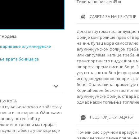
Тежина пошиљке: 45 кг
САВЕТИ ЗА НАШЕ КУПЦЕ
Десктоп аутоматска индукцио
 модела:
фолије контролише прво отвар
начин. Купац мора самостално 
аваривање алуминијумске
алуминијумском фолијом треба
или капсулама, капице треба ч
ње врата бочица са
транспортни сто индукционе м
шпорета према висини боце. З
упутства, потребно је програ
испод индукционог шпорета, фо
боце. Ова машина примењује п
Коришћењем бесконтактног инд
алуминијумске фолије, ствара 
ЊУ КУТА.
одмах након топљења топлине 
 за пуњење капсула и таблета у
ковања и затварања. Обављамо
РЕЦЕНЗИЈЕ КУПАЦА (6)
шавању потешкоћа у
лове и потрошни материјал.
сула и таблета у бочице које
Почели смо с ручном верзијом 
радну верзију радне површине