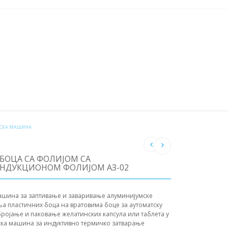
А ОД ПРОИЗВОЂАЧА
АЛНА ОПРЕМА
СКА МАШИНА
 БОЦА СА ФОЛИЈОМ СА
НДУКЦИОНОМ ФОЛИЈОМ АЗ-02
ашина за заптивање и заваривање алуминијумске
ња пластичних боца на вратовима боце за аутоматску
бројање и паковање желатинских капсула или таблета у
тска машина за индуктивно термичко затварање