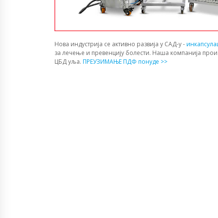
Нова индустрија се активно развија у САД-у -
инкапсула
за лечење и превенцију болести. Наша компанија прои
ЦБД уља.
ПРЕУЗИМАЊЕ ПДФ понуде >>