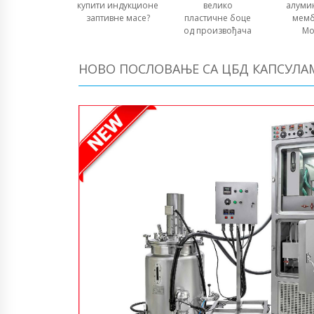
купити индукционе
велико
алуми
заптивне масе?
пластичне боце
мемб
од произвођача
Мо
НОВО ПОСЛОВАЊЕ СА ЦБД КАПСУЛА