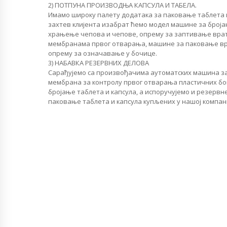
2) ПОТПУНА ПРОИЗВОДЊА КАПСУЛА И ТАБЕЛА.
Имамо широку палету додатака за паковање таблета и
захтев клијента изабрат ћемо модел машине за број
храњење чепова и чепове, опрему за заптивање вра
мембранама првог отварања, машине за паковање вр
опрему за означавање у бочице.
3) НАБАВКА РЕЗЕРВНИХ ДЕЛОВА
Сарађујемо са произвођачима аутоматских машина з
мембрана за контролу првог отварања пластичних бо
бројање таблета и капсула, а испоручујемо и резервн
паковање таблета и капсула купљених у нашој компан