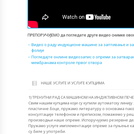
ПРЕПОРУЧУЈЕМО да погледате друге видео снимке овог
Видео о раду индукционе машине за заптивање и з
фолије
Погледајте онлине видеозапис о опреми за затвара
мембранама контроле првог отвора
НАШЕ УСЛУГЕ И УСЛУГЕ КУПЦИМА
1) ТРЕНУТНИ РАД СА МАШИНОМ НА ИНДУКТИВНОМ ПЕЧЕ
Свим нашим купцима који су купили аутоматску линију
пластичне боце, пружамо литературу о основама па
консултације телефоном и преписком, помажемо у ре
производњи наше опреме. Испоручујемо резервне де
Пружамо услуге имплементације опреме за пуњење кап
су биле у употреби.