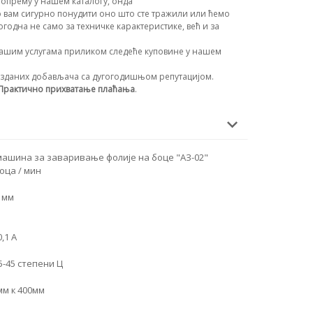
опрему у нашем каталогу, онда
 вам сигурно понудити оно што сте тражили или ћемо
огодна не само за техничке карактеристике, већ и за
ашим услугама приликом следеће куповине у нашем
зданих добављача са дугогодишњом репутацијом.
Практично прихватање плаћања
.
ашина за заваривање фолије на боце "АЗ-02"
оца / мин
 мм
,1 А
-45 степени Ц
мм к 400мм