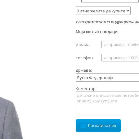
електромагнетна индукциона ма
Моји контакт подаци:
е-маил:
телефон:
држава:
Коментар:
Послати захтев