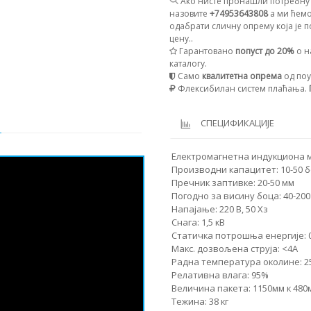
Ако нисте пронашли потребну 
назовите
+74953643808
а ми ћемо
одабрати сличну опрему која је п
цену..
Гарантовано
попуст до 20%
о н
каталогу.
Само
квалитетна опрема
од поу
Флексибилан систем плаћања.
И
СПЕЦИФИКАЦИЈЕ
Електромагнетна индукциона м
Производни капацитет: 10-50 б
Пречник заптивке: 20-50 мм
Погодно за висину боца: 40-200
Напајање: 220 В, 50 Хз
Снага: 1,5 кВ
Статичка потрошња енергије: 0
Макс. дозвољена струја: <4А
Радна температура околине: 25
Релативна влага: 95%
Величина пакета: 1150мм к 480
Тежина: 38 кг