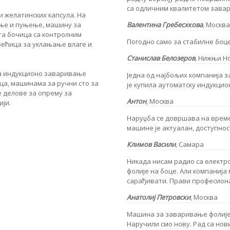
са одличним квалитетом зава
 желатинских капсула. На
Валентина Гребесхкова
,
Москва
ање и пуњење, машину за
та бочица са контролним
Погодно само за стабилне боц
ећица за уклањање влаге и
Станислав Белозеров
,
Нижњи Н
а индукционо заваривање
Једна од најбољих компанија з
ца, машинама за ручни сто за
је купила аутоматску индукцион
е делове за опрему за
Антон
, Москва
ији.
Наруџба се довршава на време,
машине је актуалан, доступнос
Климов Васили
,
Самара
Никада нисам радио са елект
фолије на боце. Али компанија 
сарађивати. Прави професион
Анатолиј Петровски
, Москва
Машина за заваривање фолије 
Наручили смо нову. Рад са нов