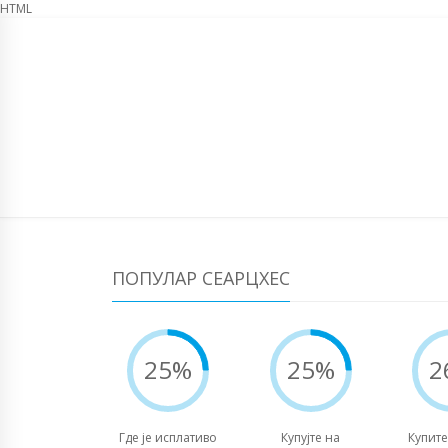
HTML
КАТАЛОГ ФАРМАЦЕУТСКЕ ОПРЕМЕ
ЕМАИЛ:
ИНФО@МИНИП
ОПРЕМА СА РЕЦЕНЗ
ФАРМАЦЕУТСКА ОПР
ПОПУЛАР СЕАРЦХЕС
25%
25%
2
Где је исплативо
Купујте на
Купите