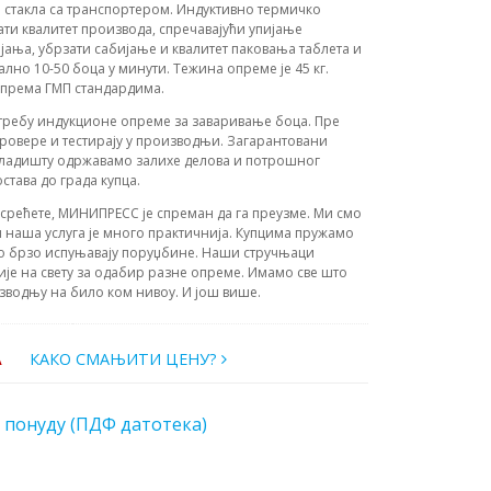
 стакла са транспортером. Индуктивно термичко
и квалитет производа, спречавајући упијање
јања, убрзати сабијање и квалитет паковања таблета и
ално 10-50 боца у минути. Тежина опреме је 45 кг.
 према ГМП стандардима.
отребу индукционе опреме за заваривање боца. Пре
провере и тестирају у производњи. Загарантовани
кладишту одржавамо залихе делова и потрошног
остава до града купца.
усрећете, МИНИПРЕСС је спреман да га преузме. Ми смо
 наша услуга је много практичнија. Купцима пружамо
о брзо испуњавају поруџбине. Наши стручњаци
ије на свету за одабир разне опреме. Имамо све што
зводњу на било ком нивоу. И још више.
А
КАКО СМАЊИТИ ЦЕНУ?
 понуду (ПДФ датотека)