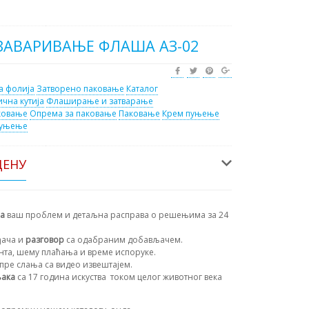
 ЗАВАРИВАЊЕ ФЛАША АЗ-02
а фолија
Затворено паковање
Каталог
ична кутија
Флаширање и затварање
ковање
Опрема за паковање
Паковање
Крем пуњење
пуњење
ЦЕНУ
на
ваш проблем и детаљна расправа о решењима за 24
ђача и
разговор
са одабраним добављачем.
ента, шему плаћања и време испоруке.
пре слања са видео извештајем.
њака
са 17 година искуства
током целог животног века