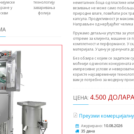
нијумске
технологију
неметалних боца од пластике или
ране у
заваривања
везивање не може само побољшат
скви
фолија
природне влаге, повећати рок тра
капсула. Продуктивност је максим
Направљен од нерђајућег челика
МА
Пружамо детаљна упутства за уп
отпреме за клијента, машине се 
комплетност и перформансе. У с
материјала. У цену је урачуната д
Без обзира с којим се задатком с
моћнији од многих конкурената и
импресивне услове и невероватн
користе најсавременије технолог
вам је потребно за модерну прои
4.500 ДОЛАР
ЦЕНА:
Преузми комерцијалну
Ажурирано:
10.08.2026
35 дана