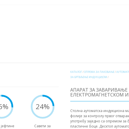
РЕСС.РУ
ТЕЛЕФОН:
+7 495 364 3808
Препоручује се поуздана услуга
ИЈАМА
ОЦЕЊИВАЊЕ ТОП-10 ОПРЕМЕ
НОВА ОПРЕМА 2026
ПРОДАЈ
ЕМА
ИНДУСТРИЈСКА ОПРЕМА
ОПРЕМА ЗА ПАКОВАЊЕ
ЕКСПЕРИМЕНТ
КАТАЛОГ
/
ОПРЕМА ЗА ПАКОВАЊЕ
/
АУТОМАТ
ЗА БРТВЉЕЊЕ ИНДУКЦИЈОМ
/
АПАРАТ ЗА ЗАВАРИВАЊЕ
ЕЛЕКТРОМАГНЕТСКОМ И
6%
24%
Столна аутоматска индукциона м
фолије за контролу првог отвара
употребу заједно са опремом за 
 јефтине
Савети за
пластичне боце. Десктоп аутома