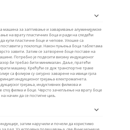
на машина за заптивање и заваривање алуминијумске
ање на врату пластичних боца и ради на следећи
да купи пластичне боце и чепове. Улошке са
 поставити у поклопце. Након пуњења боца таблетама
врсто завити. Затим се затворене боце поставе на
ашине. Потребно је подесити висину индукционог
азор би требао бити минималан. Даље, пратећи
мирати машину. Крећући се дуж транспортне траке
лије са фолијом су сигурно заварене на ивици грла
ринцип индукционог грејања електромагнета.
укцијског грејања, индуктивних филмова и
се спој филма и боце. Чврсто зачепљење на врату боце
на начин да се постигне циљ.
индукције, затим наручили и почели да користимо
 за рад. Уз исправна подешавања, све функционише