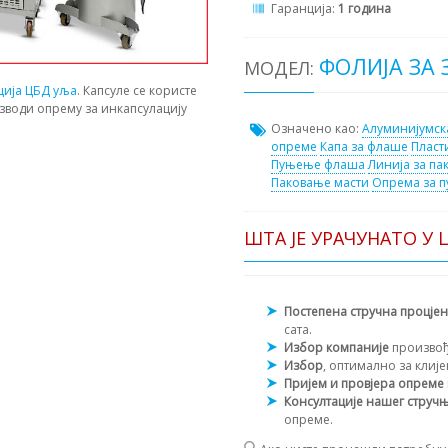
Гаранција:
1 година
ФОЛИЈА ЗА
МОДЕЛ:
ција ЦБД уља
. Капсуле се користе
зводи опрему за инкапсулацију
Означено као:
Алуминијумск
опреме
Капа за флаше
Пласт
Пуњење флаша
Линија за па
Паковање масти
Опрема за 
ШТА ЈЕ УРАЧУНАТО У 
Постепена стручна процје
сата.
Избор компаније
произво
Избор
, оптимално за клиј
Пријем и провјера опреме
Консултације нашег струч
опреме.