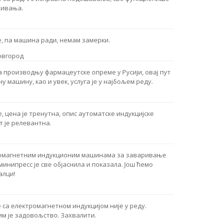
ривања.
е, па машина ради, немам замерки.
овгород
а производњу фармацеутске опреме у Русији, овај пут
у машину, као и увек, услуга је у најбољем реду.
 цена је тренутна, опис аутоматске индукцијске
т је релевантна.
ромагнетним индукционим машинама за заваривање
минипресс је све објаснила и показала. Још ћемо
алци!
са електромагнетном индукцијом није у реду.
им је задовољство. Захвалити.