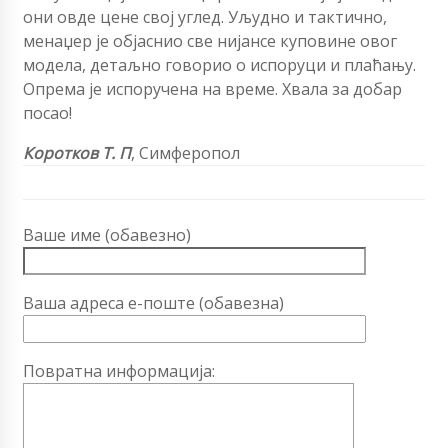
они овде цене свој углед. Уљудно и тактично,
менаџер је објаснио све нијансе куповине овог
модела, детаљно говорио о испоруци и плаћању.
Опрема је испоручена на време. Хвала за добар
посао!
Коротков Т. П
, Симферопол
Ваше име (обавезно)
Ваша адреса е-поште (обавезна)
Повратна информација: