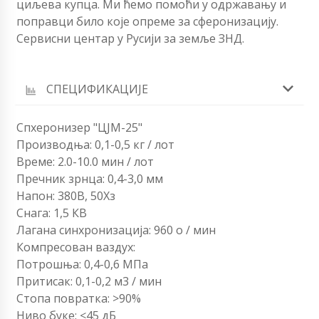
циљева купца. Ми ћемо помоћи у одржавању и
поправци било које опреме за сферонизацију.
Сервисни центар у Русији за земље ЗНД.
СПЕЦИФИКАЦИЈЕ
Спхеронизер "ЦЈМ-25"
Производња: 0,1-0,5 кг / лот
Време: 2.0-10.0 мин / лот
Пречник зрнца: 0,4-3,0 мм
Напон: 380В, 50Хз
Снага: 1,5 КВ
Лагана синхронизација: 960 о / мин
Компресован ваздух:
Потрошња: 0,4-0,6 МПа
Притисак: 0,1-0,2 м3 / мин
Стопа повратка: >90%
Ниво буке: <45 дБ