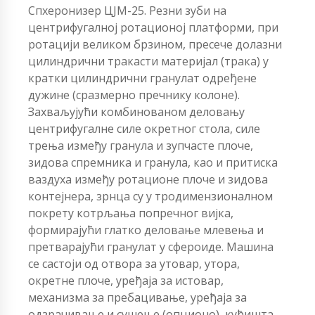
Спхеронизер ЦЈМ-25. Резни зуби на
центрифугалној ротационој платформи, при
ротацији великом брзином, пресече долазни
цилиндрични тракасти материјал (трака) у
кратки цилиндрични гранулат одређене
дужине (сразмерно пречнику колоне).
Захваљујући комбинованом деловању
центрифугалне силе окретног стола, силе
трења између гранула и зупчасте плоче,
зидова спремника и гранула, као и притиска
ваздуха између ротационе плоче и зидова
контејнера, зрнца су у тродимензионалном
покрету котрљања попречног вијка,
формирајући глатко деловање млевења и
претварајући гранулат у сфероиде. Машина
се састоји од отвора за утовар, утора,
окретне плоче, уређаја за истовар,
механизма за пребацивање, уређаја за
одзрачивање и сушење (опционо), кућишта,