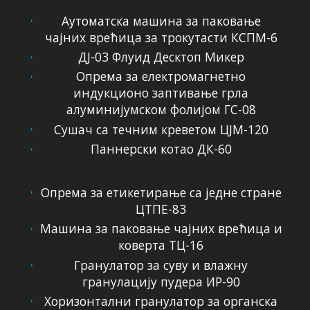
Аутоматска машина за паковање
чајних врећица за трокутасти КСПМ-6
ДЈ-03 Флуид Десктоп Микер
Опрема за електромагнетно
индукционо заптивање грла
алуминијумском фолијом ГС-08
Сушач са течним креветом ЦЈМ-120
Паннерски котао ДК-60
Опрема за етикетирање са једне стране
ЦТПЕ-83
Машина за паковање чајних врећица и
коверта ТЦ-16
Гранулатор за суву и влажну
гранулацију пудера ИР-90
Хоризонтални гранулатор за органска