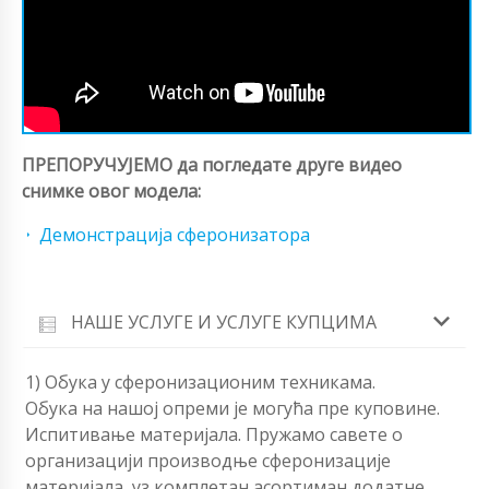
ПРЕПОРУЧУЈЕМО да погледате друге видео
снимке овог модела:
Демонстрација сферонизатора
НАШЕ УСЛУГЕ И УСЛУГЕ КУПЦИМА
1) Обука у сферонизационим техникама.
Обука на нашој опреми је могућа пре куповине.
Испитивање материјала. Пружамо савете о
организацији производње сферонизације
материјала, уз комплетан асортиман додатне