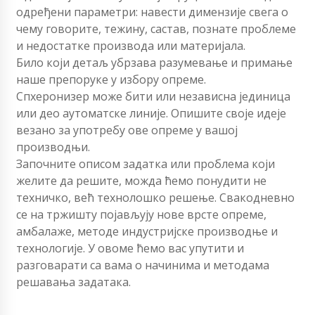
одређени параметри: навести димензије свега о
чему говорите, тежину, састав, познате проблеме
и недостатке производа или материјала.
Било који детаљ убрзава разумевање и примање
наше препоруке у избору опреме.
Спхеронизер може бити или независна јединица
или део аутоматске линије. Опишите своје идеје
везано за употребу ове опреме у вашој
производњи.
Започните описом задатка или проблема који
желите да решите, можда ћемо понудити не
техничко, већ технолошко решење. Свакодневно
се на тржишту појављују нове врсте опреме,
амбалаже, методе индустријске производње и
технологије. У овоме ћемо вас упутити и
разговарати са вама о начинима и методама
решавања задатака.