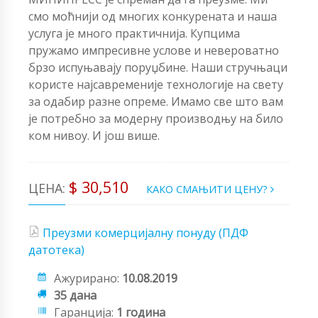
смо моћнији од многих конкурената и наша
услуга је много практичнија. Купцима
пружамо импресивне услове и невероватно
брзо испуњавају поруџбине. Наши стручњаци
користе најсавременије технологије на свету
за одабир разне опреме. Имамо све што вам
је потребно за модерну производњу на било
ком нивоу. И још више.
$ 30,510
ЦЕНА:
КАКО СМАЊИТИ ЦЕНУ?
Преузми комерцијалну понуду (ПДФ
датотека)
Ажурирано:
10.08.2019
35 дана
Гаранција:
1 година