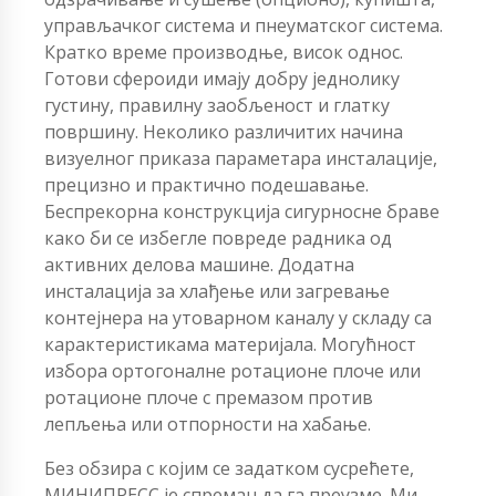
управљачког система и пнеуматског система.
Кратко време производње, висок однос.
Готови сфероиди имају добру једнолику
густину, правилну заобљеност и глатку
површину. Неколико различитих начина
визуелног приказа параметара инсталације,
прецизно и практично подешавање.
Беспрекорна конструкција сигурносне браве
како би се избегле повреде радника од
активних делова машине. Додатна
инсталација за хлађење или загревање
контејнера на утоварном каналу у складу са
карактеристикама материјала. Могућност
избора ортогоналне ротационе плоче или
ротационе плоче с премазом против
лепљења или отпорности на хабање.
Без обзира с којим се задатком сусрећете,
МИНИПРЕСС је спреман да га преузме. Ми