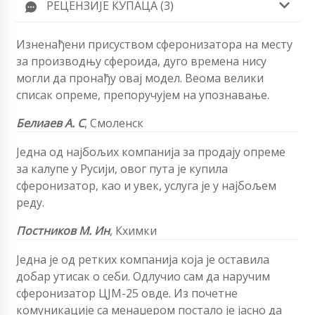
РЕЦЕНЗИЈЕ КУПАЦА (3)
Изненађени присуством сферонизатора на месту
за производњу сфероида, дуго времена нису
могли да пронађу овај модел. Веома велики
списак опреме, препоручујем на упознавање.
Белиаев А. С
,
Смоленск
Једна од најбољих компанија за продају опреме
за калупе у Русији, овог пута је купила
сферонизатор, као и увек, услуга је у најбољем
реду.
Постников М. Ин
,
Кхимки
Једна је од ретких компанија која је оставила
добар утисак о себи. Одлучио сам да наручим
сферонизатор ЦЈМ-25 овде. Из почетне
комуникације са менаџером постало је јасно да