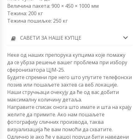
Величина пакета: 900 × 450 × 1000 мм
Тежина: 200 кг
Тежина пошиљке: 250 кг
САВЕТИ ЗА НАШЕ КУПЦЕ
Неке од наших препорука купцима које помажу
да се убрза решење вашег проблема при избору
сферонизатора ЦЈМ-25.
Будите спремни пре него што упутите телефонски
позив или пошаљете захтев са веб локације.
Наши стручњаци очекују да ће од вас добити
максималну количину детаља.
Направите списак онога што имате и шта на крају
желите да примите. Ако нам пошаљете
фотографију сличних производа, таква
визуализација ће вам помоћи да схватите.
Одлично је ако ће у вашој поруци бити наведени