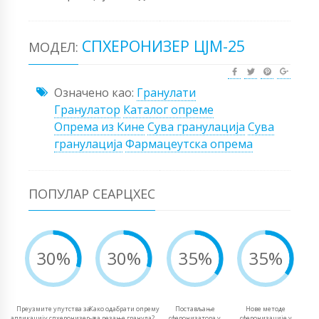
СПХЕРОНИЗЕР ЦЈМ-25
МОДЕЛ:
Означено као:
Гранулати
Гранулатор
Каталог опреме
Опрема из Кине
Сува гранулација
Сува
гранулација
Фармацеутска опрема
ПОПУЛАР СЕАРЦХЕС
30%
30%
35%
35%
Преузмите упутства за
Како одабрати опрему
Постављање
Нове методе
апликацију спхеронизер-а
за резање гранула?
сферонизатора у
сферонизације у