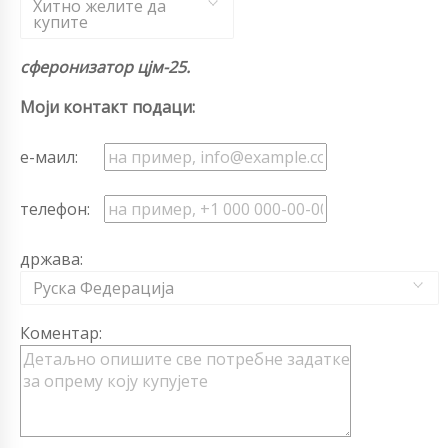
Хитно желите да
купите
сферонизатор цјм-25.
Моји контакт подаци:
е-маил:
телефон:
држава:
Руска Федерација
Коментар: