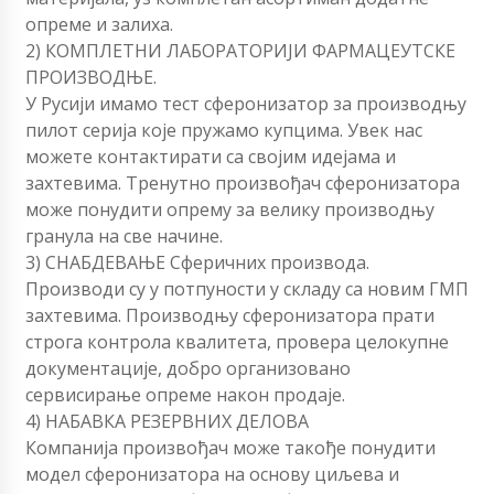
опреме и залиха.
2) КОМПЛЕТНИ ЛАБОРАТОРИЈИ ФАРМАЦЕУТСКЕ
ПРОИЗВОДЊЕ.
У Русији имамо тест сферонизатор за производњу
пилот серија које пружамо купцима. Увек нас
можете контактирати са својим идејама и
захтевима. Тренутно произвођач сферонизатора
може понудити опрему за велику производњу
гранула на све начине.
3) СНАБДЕВАЊЕ Сферичних производа.
Производи су у потпуности у складу са новим ГМП
захтевима. Производњу сферонизатора прати
строга контрола квалитета, провера целокупне
документације, добро организовано
сервисирање опреме након продаје.
4) НАБАВКА РЕЗЕРВНИХ ДЕЛОВА
Компанија произвођач може такође понудити
модел сферонизатора на основу циљева и