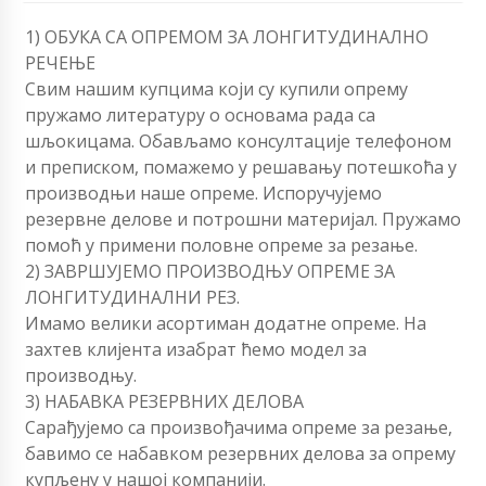
1) ОБУКА СА ОПРЕМОМ ЗА ЛОНГИТУДИНАЛНО
РЕЧЕЊЕ
Свим нашим купцима који су купили опрему
пружамо литературу о основама рада са
шљокицама. Обављамо консултације телефоном
и преписком, помажемо у решавању потешкоћа у
производњи наше опреме. Испоручујемо
резервне делове и потрошни материјал. Пружамо
помоћ у примени половне опреме за резање.
2) ЗАВРШУЈЕМО ПРОИЗВОДЊУ ОПРЕМЕ ЗА
ЛОНГИТУДИНАЛНИ РЕЗ.
Имамо велики асортиман додатне опреме. На
захтев клијента изабрат ћемо модел за
производњу.
3) НАБАВКА РЕЗЕРВНИХ ДЕЛОВА
Сарађујемо са произвођачима опреме за резање,
бавимо се набавком резервних делова за опрему
купљену у нашој компанији.