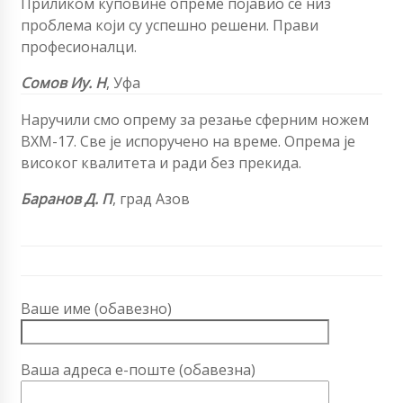
Приликом куповине опреме појавио се низ
проблема који су успешно решени. Прави
професионалци.
Сомов Иу. Н
, Уфа
Наручили смо опрему за резање сферним ножем
ВХМ-17. Све је испоручено на време. Опрема је
високог квалитета и ради без прекида.
Баранов Д. П
, град Азов
Ваше име (обавезно)
Ваша адреса е-поште (обавезна)