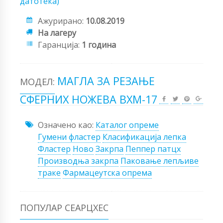
датотека)
Ажурирано:
10.08.2019
На лагеру
Гаранција:
1 година
МАГЛА ЗА РЕЗАЊЕ
МОДЕЛ:
СФЕРНИХ НОЖЕВА ВХМ-17
Означено као:
Каталог опреме
Гумени фластер
Класификација лепка
Фластер
Ново
Закрпа
Пеппер патцх
Производња закрпа
Паковање лепљиве
траке
Фармацеутска опрема
ПОПУЛАР СЕАРЦХЕС