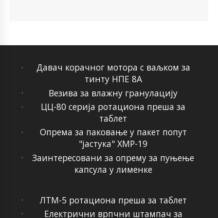
Давач корачног мотора с ваљком за
тинту НПЕ 8А
Везива за влажну гранулацију
ЦЦ-80 серија ротациона преша за
таблет
Опрема за паковање у пакет попут
"јастука" ХМР-19
Заинтересовани за опрему за пуњење
капсула у лименке
ЛТМ-5 ротациона преша за таблет
Електрични врпчни штампач за