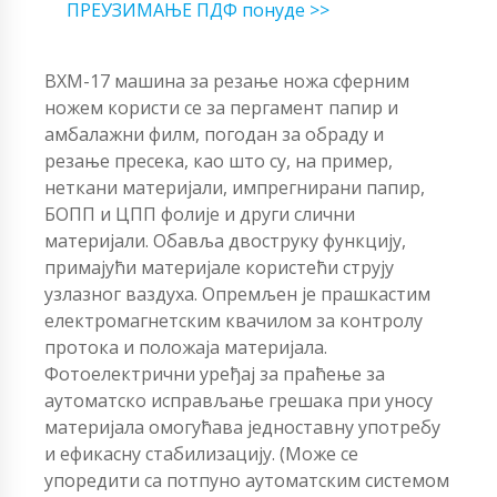
ПРЕУЗИМАЊЕ ПДФ понуде >>
ВХМ-17 машина за резање ножа сферним
ножем користи се за пергамент папир и
амбалажни филм, погодан за обраду и
резање пресека, као што су, на пример,
неткани материјали, импрегнирани папир,
БОПП и ЦПП фолије и други слични
материјали. Обавља двоструку функцију,
примајући материјале користећи струју
узлазног ваздуха. Опремљен је прашкастим
електромагнетским квачилом за контролу
протока и положаја материјала.
Фотоелектрични уређај за праћење за
аутоматско исправљање грешака при уносу
материјала омогућава једноставну употребу
и ефикасну стабилизацију. (Може се
упоредити са потпуно аутоматским системом