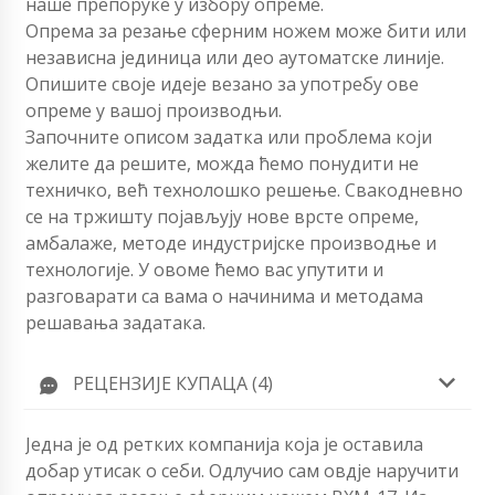
наше препоруке у избору опреме.
Опрема за резање сферним ножем може бити или
независна јединица или део аутоматске линије.
Опишите своје идеје везано за употребу ове
опреме у вашој производњи.
Започните описом задатка или проблема који
желите да решите, можда ћемо понудити не
техничко, већ технолошко решење. Свакодневно
се на тржишту појављују нове врсте опреме,
амбалаже, методе индустријске производње и
технологије. У овоме ћемо вас упутити и
разговарати са вама о начинима и методама
решавања задатака.
РЕЦЕНЗИЈЕ КУПАЦА (4)
Једна је од ретких компанија која је оставила
добар утисак о себи. Одлучио сам овдје наручити