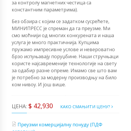
за контролу магнетних честица са
константним параметрима).
Без обзира с којим се задатком сусрећете,
МИНИПРЕСС је спреман да га преузме. Ми
смо моћнији од многих конкурената и наша
услуга је много практичнија. Купцима
пружамо импресивне услове и невероватно
брзо испуњавају поруџбине. Наши стручњаци
користе најсавременије технологије на свету
за одабир разне опреме. Имамо све што вам
је потребно за модерну производњу на било
ком нивоу. И још више.
$ 42,930
ЦЕНА:
КАКО СМАЊИТИ ЦЕНУ?
Преузми комерцијалну понуду (ПДФ