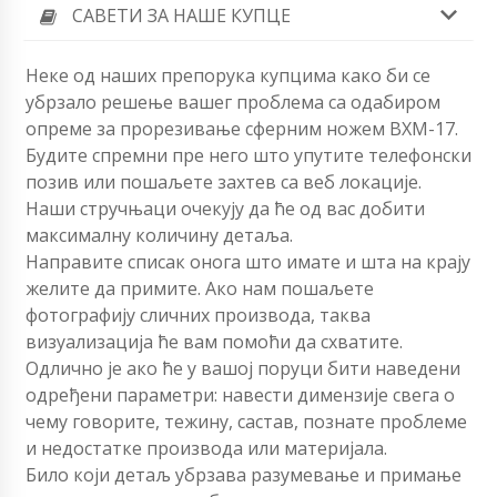
САВЕТИ ЗА НАШЕ КУПЦЕ
Неке од наших препорука купцима како би се
убрзало решење вашег проблема са одабиром
опреме за прорезивање сферним ножем ВХМ-17.
Будите спремни пре него што упутите телефонски
позив или пошаљете захтев са веб локације.
Наши стручњаци очекују да ће од вас добити
максималну количину детаља.
Направите списак онога што имате и шта на крају
желите да примите. Ако нам пошаљете
фотографију сличних производа, таква
визуализација ће вам помоћи да схватите.
Одлично је ако ће у вашој поруци бити наведени
одређени параметри: навести димензије свега о
чему говорите, тежину, састав, познате проблеме
и недостатке производа или материјала.
Било који детаљ убрзава разумевање и примање