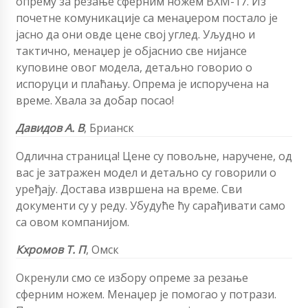
опрему за резање сферним ножем ВХМ-17. Из
почетне комуникације са менаџером постало је
јасно да они овде цене свој углед. Уљудно и
тактично, менаџер је објаснио све нијансе
куповине овог модела, детаљно говорио о
испоруци и плаћању. Опрема је испоручена на
време. Хвала за добар посао!
Давидов А. В
,
Брианск
Одлична страница! Цене су повољне, наручене, од
вас је затражен модел и детаљно су говорили о
уређају. Достава извршена на време. Сви
документи су у реду. Убудуће ћу сарађивати само
са овом компанијом.
Кхромов Т. П
, Омск
Окренули смо се избору опреме за резање
сферним ножем. Менаџер је помогао у потрази.