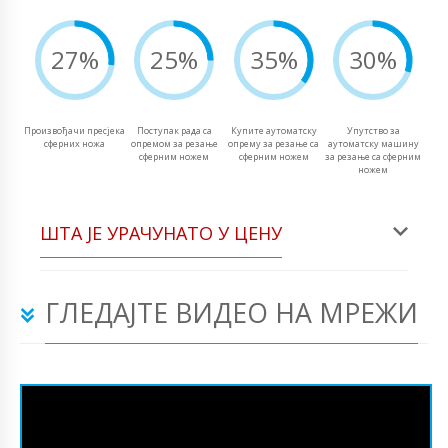
27%
25%
35%
30%
Произвођачи пресјека
Поступак рада са
Купите аутоматску
Упутство за
сферних ножа
опремом за резање
опрему за резање са
аутоматску машину
сферним ножем
сферним ножем
за резање са сферним
ножем
ШТА ЈЕ УРАЧУНАТО У ЦЕНУ
ГЛЕДАЈТЕ ВИДЕО НА МРЕЖИ