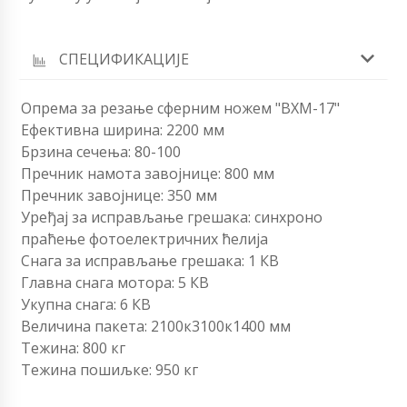
СПЕЦИФИКАЦИЈЕ
Опрема за резање сферним ножем "ВХМ-17"
Ефективна ширина: 2200 мм
Брзина сечења: 80-100
Пречник намота завојнице: 800 мм
Пречник завојнице: 350 мм
Уређај за исправљање грешака: синхроно
праћење фотоелектричних ћелија
Снага за исправљање грешака: 1 КВ
Главна снага мотора: 5 КВ
Укупна снага: 6 КВ
Величина пакета: 2100к3100к1400 мм
Тежина: 800 кг
Тежина пошиљке: 950 кг