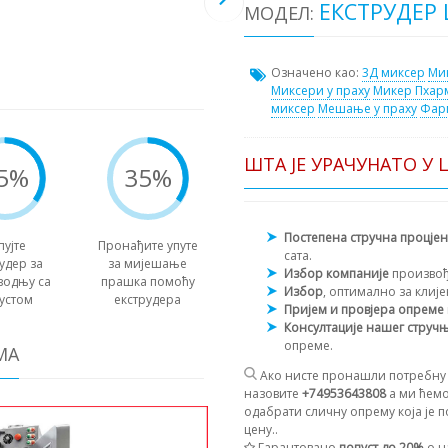
ЕКСТРУДЕР 
МОДЕЛ:
Означено као:
3Д миксер
Мик
Миксери у праху
Микер Пхар
миксер
Мешање у праху
Фар
ШТА ЈЕ УРАЧУНАТО У 
5%
35%
Постепена стручна процје
пујте
Пронађите упуте
сата.
удер за
за мијешање
Избор компаније
произво
водњу са
прашка помоћу
Избор
, оптимално за клиј
устом
екструдера
Пријем и провјера опреме
Консултације нашег струч
опреме.
МА
Ако нисте пронашли потребну 
назовите
+74953643808
а ми ћемо
одабрати сличну опрему која је п
цену..
Гарантовано
попуст до 20%
о н