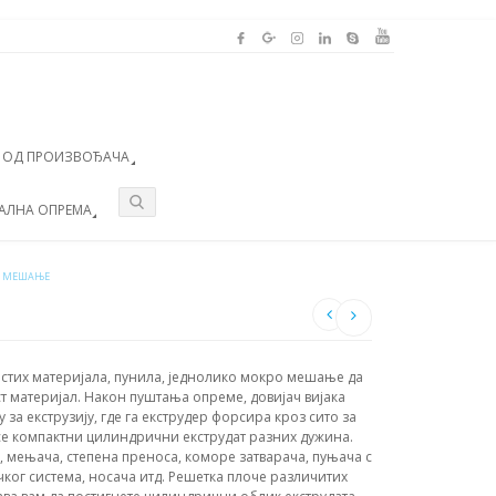
А ОД ПРОИЗВОЂАЧА
АЛНА ОПРЕМА
А МЕШАЊЕ
стих материјала, пунила, једнолико мокро мешање да
т материјал. Након пуштања опреме, довијач вијака
 за екструзију, где га екструдер форсира кроз сито за
се компактни цилиндрични екструдат разних дужина.
, мењача, степена преноса, коморе затварача, пуњача с
чког система, носача итд. Решетка плоче различитих