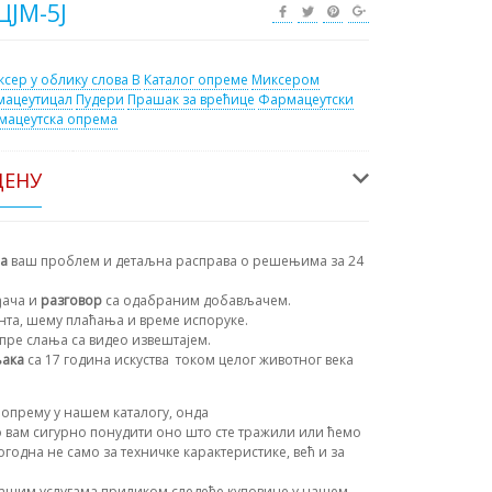
ЦЈМ-5Ј
сер у облику слова В
Каталог опреме
Миксером
мацеутицал
Пудери
Прашак за врећице
Фармацеутски
мацеутска опрема
ЦЕНУ
на
ваш проблем и детаљна расправа о решењима за 24
ђача и
разговор
са одабраним добављачем.
ента, шему плаћања и време испоруке.
пре слања са видео извештајем.
њака
са 17 година искуства
током целог животног века
опрему у нашем каталогу, онда
 вам сигурно понудити оно што сте тражили или ћемо
огодна не само за техничке карактеристике, већ и за
ашим услугама приликом следеће куповине у нашем