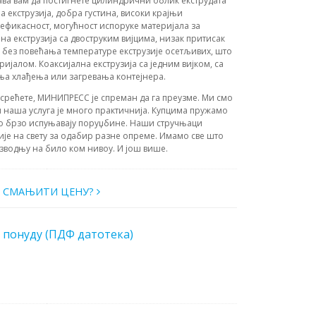
ћава вам да постигнете цилиндрични облик екструдата
 екструзија, добра густина, високи крајњи
ефикасност, могућност испоруке материјала за
а екструзија са двоструким вијцима, низак притисак
и без повећања температуре екструзије осетљивих, што
ијалом. Коаксијална екструзија са једним вијком, са
а хлађења или загревања контејнера.
усрећете, МИНИПРЕСС је спреман да га преузме. Ми смо
 наша услуга је много практичнија. Купцима пружамо
о брзо испуњавају поруџбине. Наши стручњаци
ије на свету за одабир разне опреме. Имамо све што
зводњу на било ком нивоу. И још више.
О СМАЊИТИ ЦЕНУ?
 понуду (ПДФ датотека)