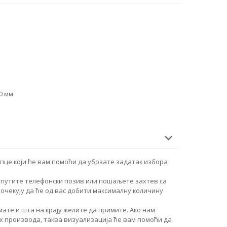
70 мм
пце који ће вам помоћи да убрзате задатак избора
упутите телефонски позив или пошаљете захтев са
очекују да ће од вас добити максималну количину
ате и шта на крају желите да примите. Ако нам
 производа, таква визуализација ће вам помоћи да