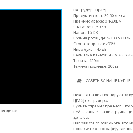
Екструдер "ЦЈМ-5Ј"
Продуктивност: 20-60 кг / сат
Пречник мреже: 0.4-3.0мм
Снага: 380В, 50 Хз
Напон: 1,5 КВ
Брзина ротације: 5-100 о / мин
Стопа повратка: ≥99%
Ниво буке: <45 дБ
Величина пакета: 700 × 360 × 4
Тежина: 120 кг
Тежина пошиљке: 200 кг
САВЕТИ ЗА НАШЕ КУПЦЕ
Неке од наших препорука за ку
ЦЈМ-5Ј екструдера.
Будите спремни пре него што 
 модела:
веб локације. Наши стручњаци 
детаља.
Направите списак онога што им
пошаљете фотографију сличних