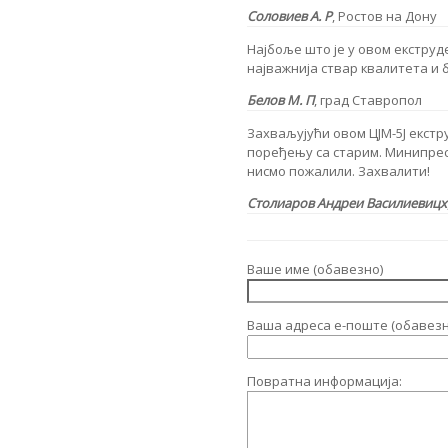
Соловиев А. Р
,
Ростов на Дону
Најбоље што је у овом екструд
најважнија ствар квалитета и 
Белов М. П
,
град Ставропол
Захваљујући овом ЦЈМ-5Ј екстр
поређењу са старим. Минипресс
нисмо пожалили. Захвалити!
Столиаров Андреи Василиевицх
Ваше име (обавезно)
Ваша адреса е-поште (обавезн
Повратна информација: