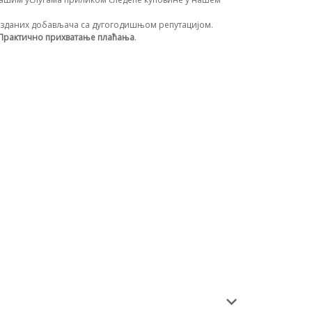
зданих добављача са дугогодишњом репутацијом.
Практично прихватање плаћања
.