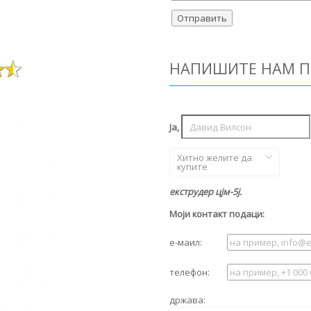
НАПИШИТЕ НАМ П
Ја,
Хитно желите да
купите
екструдер цјм-5ј.
Моји контакт подаци:
е-маил:
телефон:
држава: