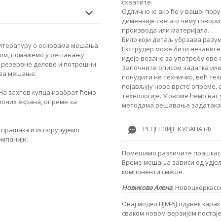
схватите.
Одлично је ако ће у вашој по
димензије свега о чему говори
производа или материјала.
Било који детаљ убрзава разу
литературу о основама мешања
Екструдер може бити независна
ком, помажемо у решавању
идеје везано за употребу ове
 резервне делове и потрошни
Започните описом задатка или
 за мешање.
понудити не техничко, већ те
појављују нове врсте опреме,
На захтев купца изабрат ћемо
технологије. У овоме ћемо вас
ионих екрана, опреме за
методама решавања задатака
РЕЦЕНЗИЈЕ КУПАЦА (4)
 прашака и испоручујемо
омпанији.
Помешамо различите прашкасте
Време мешања зависи од удјел
компоненти смеше.
Новикова Алена
,
Новоцхеркасс
Овај модел ЦЈМ-5Ј одувек кара
сваком новом верзијом постаје