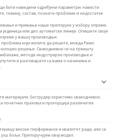
руци бити наведени одређени параметри: навести
те, тежину, састав, познате проблеме и недостатке
мевање и примање наше препоруке у избору опреме.
 јединица или део аутоматске линије. Опишите своје
 опреме у вашој производњи.
 проблема који желите да решите, можда ћемо
хнолошко решење. Свакодневно се на тржишту
 амбалаже, методе индустријске производње и
 упутити и разговарати са вама о начинима и
.
 материјале. Екструдер користимо свакодневно.
а почетних прахова и пропорција различитих
к
ктеришу високе перформансе и квалитет рада, али са
 још бољи. Препоручујем овај модел.