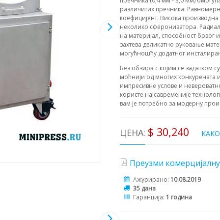
пречника (0,4 мм - 3,0 мм) омогу
различитих пречника. Равномерна
коефицијент. Висока производна 
неколико сферонизатора. Радиалн
на материјал, способност брзог 
захтева деликатно руковање матер
могућношћу додатног инсталирањ
Без обзира с којим се задатком с
моћнији од многих конкурената и
импресивне услове и невероватн
користе најсавременије технолог
вам је потребно за модерну прои
$ 30,240
ЦЕНА:
КАК
Преузми комерцијалну
Ажурирано:
10.08.2019
35 дана
Гаранција:
1 година