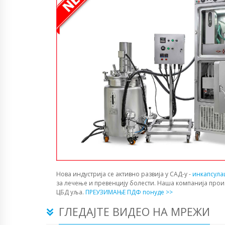
Нова индустрија се активно развија у САД-у -
инкапсула
за лечење и превенцију болести. Наша компанија прои
ЦБД уља.
ПРЕУЗИМАЊЕ ПДФ понуде >>
ГЛЕДАЈТЕ ВИДЕО НА МРЕЖИ