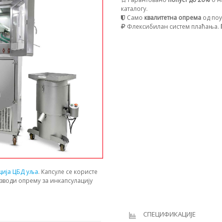
каталогу.
Само
квалитетна опрема
од поу
Флексибилан систем плаћања.
ција ЦБД уља
. Капсуле се користе
зводи опрему за инкапсулацију
СПЕЦИФИКАЦИЈЕ