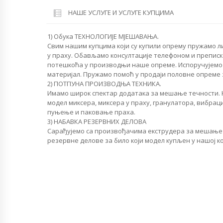
НАШЕ УСЛУГЕ И УСЛУГЕ КУПЦИМА
1) Обука ТЕХНОЛОГИЈЕ МЈЕШАВАЊА.
Свим нашим купцима који су купили опрему пружамо 
у праху. Обављамо консултације телефоном и препис
потешкоћа у производњи наше опреме. Испоручујемо
материјал. Пружамо помоћ у продаји половне опреме
2) ПОТПУНА ПРОИЗВОДЊА ТЕХНИКА.
Имамо широк спектар додатака за мешање течности. 
модел миксера, миксера у праху, гранулатора, вибрац
пуњење и паковање праха.
3) НАБАВКА РЕЗЕРВНИХ ДЕЛОВА
Сарађујемо са произвођачима екструдера за мешање
резервне делове за било који модел купљен у нашој к