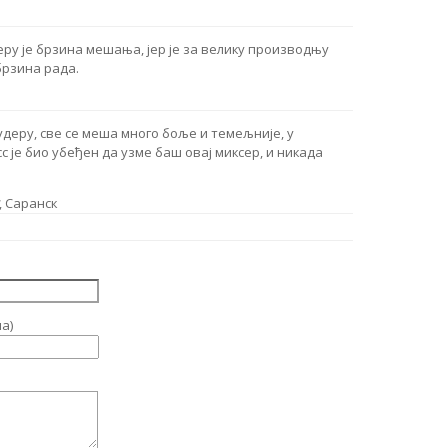
еру је брзина мешања, јер је за велику производњу
брзина рада.
удеру, све се меша много боље и темељније, у
 је био убеђен да узме баш овај миксер, и никада
, Саранск
а)