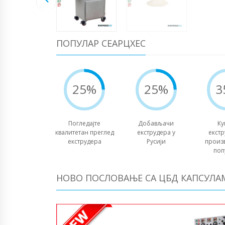
ПОПУЛАР СЕАРЦХЕС
25%
25%
3
Погледајте
Добављачи
Ку
квалитетан преглед
екструдера у
екстр
екструдера
Русији
произ
поп
НОВО ПОСЛОВАЊЕ СА ЦБД КАПСУЛА