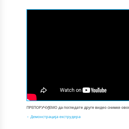
ПРЕПОРУЧУЈЕМО да погледате друге видео снимке овог
Демонстрација екструдера