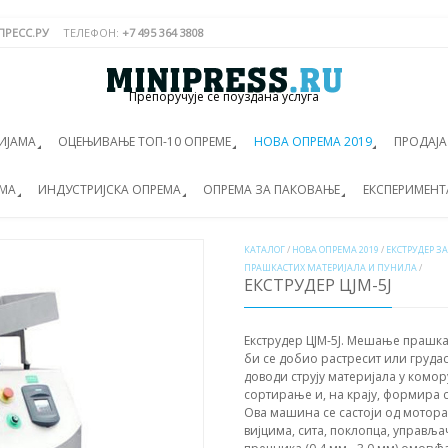
РЕСС.РУ
ТЕЛЕФОН:
+7 495 364 3808
Препоручује се поуздана услуга
ИЈАМА
ОЦЕЊИВАЊЕ ТОП-10 ОПРЕМЕ
НОВА ОПРЕМА 2019
ПРОДАЈ
ЕМА
ИНДУСТРИЈСКА ОПРЕМА
ОПРЕМА ЗА ПАКОВАЊЕ
ЕКСПЕРИМЕНТ
КАТАЛОГ
/
НОВА ОПРЕМА 2019
/
ЕКСТРУДЕР З
ПРАШКАСТИХ МАТЕРИЈАЛА И ПУНИЛА
/
ЕКСТРУДЕР ЦЈМ-5Ј
Екструдер ЦЈМ-5Ј. Мешање прашка
би се добио растресит или грудас
доводи струју материјала у комору
сортирање и, на крају, формира 
Ова машина се састоји од мотора
вијцима, сита, поклопца, управља