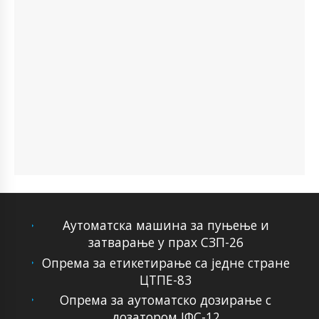
Аутоматска машина за пуњење и
затварање у прах СЗП-26
Опрема за етикетирање са једне стране
ЦТПЕ-83
Опрема за аутоматско дозирање с
дозатором ЈФС-12