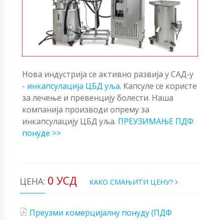
Нова индустрија се активно развија у САД-у
-
инкапсулација ЦБД уља
. Капсуле се користе
за лечење и превенцију болести. Наша
компанија производи опрему за
инкапсулацију ЦБД уља.
ПРЕУЗИМАЊЕ ПДФ
понуде >>
0 УСД
ЦЕНА:
КАКО СМАЊИТИ ЦЕНУ?
Преузми комерцијалну понуду (ПДФ