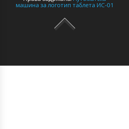
машина за логотип таблета ИС-01