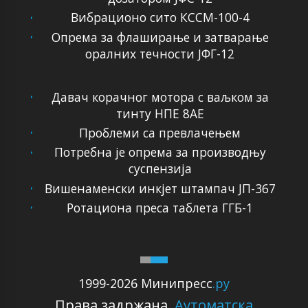
Вибрационо сито КССМ-100-4
Опрема за флаширање и затварање
оралних течности ЈФГ-12
Давач корачног мотора с ваљком за
тинту НПЕ 8АЕ
Проблеми са превлачењем
Потребна је опрема за производњу
суспензија
Вишенаменски инкјет штампач ЈП-367
Ротациона преса таблета ГГБ-1
1999-2026 Минипресс
.ру
Права задржана.
Аутоматска