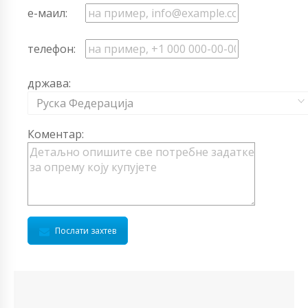
е-маил:
телефон:
држава:
Руска Федерација
Коментар:
Послати захтев