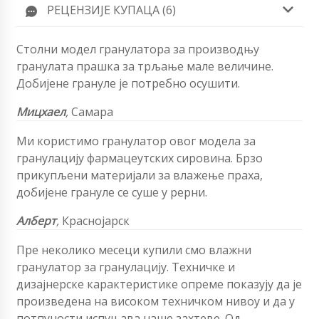
РЕЦЕНЗИЈЕ КУПАЦА (6)
Столни модел гранулатора за производњу
гранулата прашка за трљање мале величине.
Добијене грануле је потребно осушити.
Мицхаел
,
Самара
Ми користимо гранулатор овог модела за
гранулацију фармацеутских сировина. Брзо
прикупљени материјали за влажење праха,
добијене грануле се суше у рерни.
Алберт
,
Краснојарск
Пре неколико месеци купили смо влажни
гранулатор за гранулацију. Техничке и
дизајнерске карактеристике опреме показују да је
произведена на високом техничком нивоу и да у
потпуности испуњава наше захтеве. Од