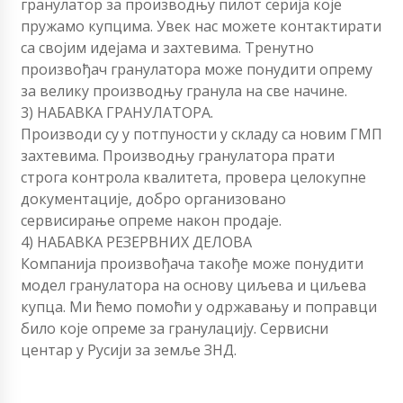
гранулатор за производњу пилот серија које
пружамо купцима. Увек нас можете контактирати
са својим идејама и захтевима. Тренутно
произвођач гранулатора може понудити опрему
за велику производњу гранула на све начине.
3) НАБАВКА ГРАНУЛАТОРА.
Производи су у потпуности у складу са новим ГМП
захтевима. Производњу гранулатора прати
строга контрола квалитета, провера целокупне
документације, добро организовано
сервисирање опреме након продаје.
4) НАБАВКА РЕЗЕРВНИХ ДЕЛОВА
Компанија произвођача такође може понудити
модел гранулатора на основу циљева и циљева
купца. Ми ћемо помоћи у одржавању и поправци
било које опреме за гранулацију. Сервисни
центар у Русији за земље ЗНД.