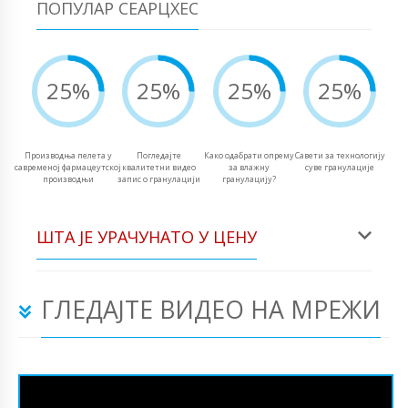
ПОПУЛАР СЕАРЦХЕС
25%
25%
25%
25%
Производња пелета у
Погледајте
Како одабрати опрему
Савети за технологију
савременој фармацеутској
квалитетни видео
за влажну
суве гранулације
производњи
запис о гранулацији
гранулацију?
ШТА ЈЕ УРАЧУНАТО У ЦЕНУ
ГЛЕДАЈТЕ ВИДЕО НА МРЕЖИ