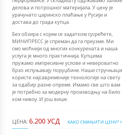
перформансе. У складишту одржавамо залихе
делова и потрошног материјала. У цену је
урачунато царинско плаћање у Русији и
достава до града купца.
Без обзира с којим се задатком сусрећете,
МИНИПРЕСС је спреман да га преузме. Ми
смо моћнији од многих конкурената и наша
услуга је много практичнија. Купцима
пружамо импресивне услове и невероватно
брзо испуњавају поруџбине. Наши стручњаци
користе најсавременије технологије на свету
за одабир разне опреме. Имамо све што вам
је потребно за модерну производњу на било
ком нивоу. И још више.
6.200 УСД
ЦЕНА:
КАКО СМАЊИТИ ЦЕНУ?