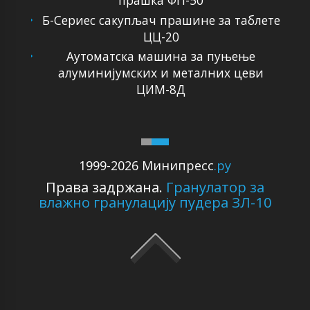
прашка ФП-50
Б-Сериес сакупљач прашине за таблете
ЦЦ-20
Аутоматска машина за пуњење
алуминијумских и металних цеви
ЦИМ-8Д
1999-2026 Минипресс
.ру
Права задржана.
Гранулатор за
влажно гранулацију пудера ЗЛ-10