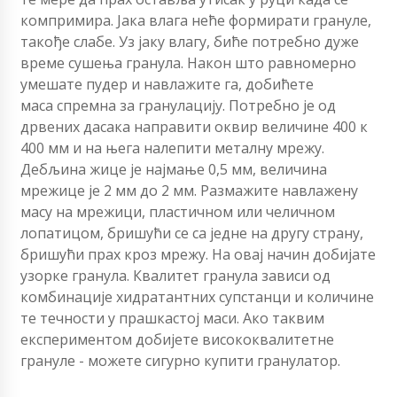
компримира. Јака влага неће формирати грануле,
такође слабе. Уз јаку влагу, биће потребно дуже
време сушења гранула. Након што равномерно
умешате пудер и навлажите га, добићете
маса спремна за гранулацију. Потребно је од
дрвених дасака направити оквир величине 400 к
400 мм и на њега налепити металну мрежу.
Дебљина жице је најмање 0,5 мм, величина
мрежице је 2 мм до 2 мм. Размажите навлажену
масу на мрежици, пластичном или челичном
лопатицом, бришући се са једне на другу страну,
бришући прах кроз мрежу. На овај начин добијате
узорке гранула. Квалитет гранула зависи од
комбинације хидратантних супстанци и количине
те течности у прашкастој маси. Ако таквим
експериментом добијете висококвалитетне
грануле - можете сигурно купити гранулатор.