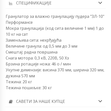
СПЕЦИФИКАЦИЈЕ
Гранулатор за влажно гранулацију пудера "ЗЛ-10"
Перформансе
Мокра гранулација: (код сита величине 1 мм) 1 до
10 кг на сат
Заменљива сита: нехрђајућа
Величине гранула: од 0,5 мм до 3 мм
Смештај: радна површина
Снага мотора: 0,3 кВ, 220В, 50 Хз
Брзина ротације ножа: 46 о / мин
Укупне димензије: висина 370 мм, ширина 320 мм,
дужина 570 мм
Тежина: 20 кг
Тежина пошиљке: 30 кг
САВЕТИ ЗА НАШЕ КУПЦЕ