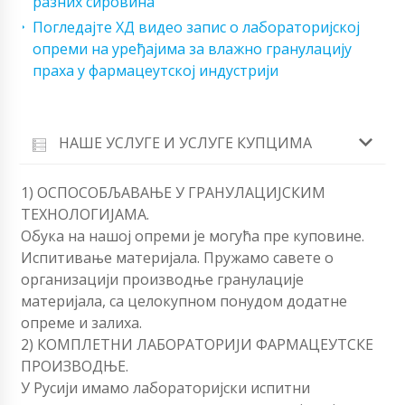
разних сировина
Погледајте ХД видео запис о лабораторијској
опреми на уређајима за влажно гранулацију
праха у фармацеутској индустрији
НАШЕ УСЛУГЕ И УСЛУГЕ КУПЦИМА
1) ОСПОСОБЉАВАЊЕ У ГРАНУЛАЦИЈСКИМ
ТЕХНОЛОГИЈАМА.
Обука на нашој опреми је могућа пре куповине.
Испитивање материјала. Пружамо савете о
организацији производње гранулације
материјала, са целокупном понудом додатне
опреме и залиха.
2) КОМПЛЕТНИ ЛАБОРАТОРИЈИ ФАРМАЦЕУТСКЕ
ПРОИЗВОДЊЕ.
У Русији имамо лабораторијски испитни