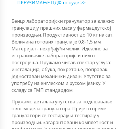
ПРЕУЗИМАЊЕ ПДФ понуде >>
Бенцх лабораторијски гранулатор за влажно
гранулацију прашних маса у фармацеутској
производњи. Продуктивност до 10 кг на сат.
Величина готових гранула је 0,8-1,5 мм.
Материјал - нехрђајући челик. Идеално за
истраживачке лабораторије и пилот
постројења. Пружамо читав спектар услуга:
инсталација, обука, покретање, поправак.
Једноставан механички дизајн. Упутство за
употребу на енглеском и руском језику. У
складу са ГМП стандардом.
Пружамо детаљна упутства за подешавање
овог модела гранулатора. Прије отпреме
гранулатори се тестирају и тестирају у
производњи. Загарантовани комплетност и