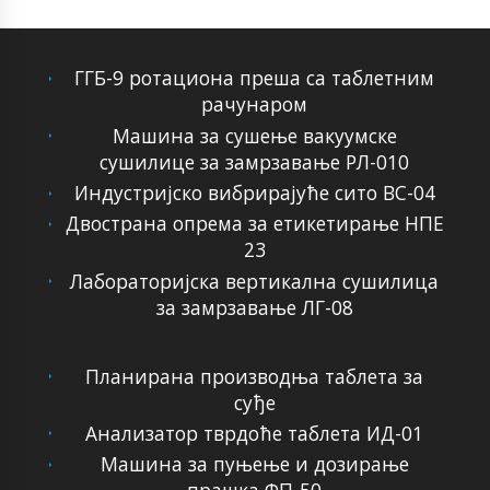
ГГБ-9 ротациона преша са таблетним
рачунаром
Машина за сушење вакуумске
сушилице за замрзавање РЛ-010
Индустријско вибрирајуће сито ВС-04
Двострана опрема за етикетирање НПЕ
23
Лабораторијска вертикална сушилица
за замрзавање ЛГ-08
Планирана производња таблета за
суђе
Анализатор тврдоће таблета ИД-01
Машина за пуњење и дозирање