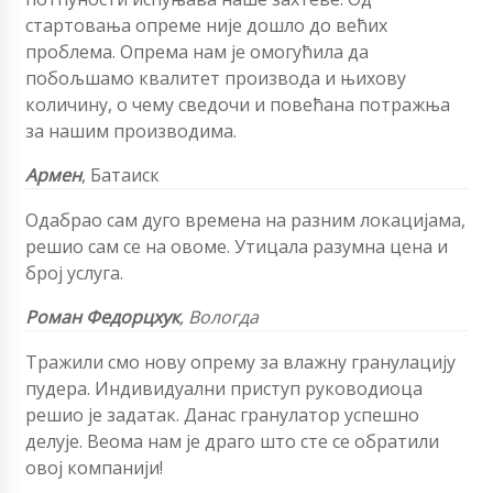
стартовања опреме није дошло до већих
проблема. Опрема нам је омогућила да
побољшамо квалитет производа и њихову
количину, о чему сведочи и повећана потражња
за нашим производима.
Армен
, Батаиск
Одабрао сам дуго времена на разним локацијама,
решио сам се на овоме. Утицала разумна цена и
број услуга.
Роман Федорцхук
, Вологда
Тражили смо нову опрему за влажну гранулацију
пудера. Индивидуални приступ руководиоца
решио је задатак. Данас гранулатор успешно
делује. Веома нам је драго што сте се обратили
овој компанији!