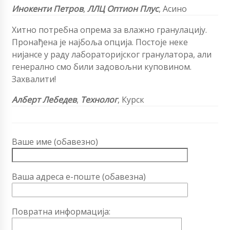
Инокенти Петров
,
ЛЛЦ Оптион Плус
, Асино
Хитно потребна опрема за влажно гранулацију.
Пронађена је најбоља опција. Постоје неке
нијансе у раду лабораторијског гранулатора, али
генерално смо били задовољни куповином.
Захвалити!
Алберт Лебедев
,
Технолог
, Курск
Ваше име (обавезно)
Ваша адреса е-поште (обавезна)
Повратна информација: