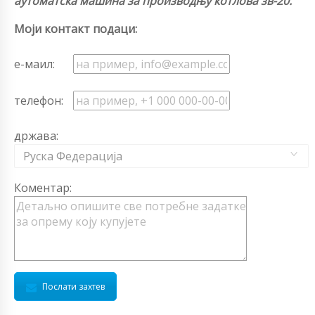
аутоматска машина за производњу котлова зв-20.
Моји контакт подаци:
е-маил:
телефон:
држава:
Руска Федерација
Коментар:
Послати захтев