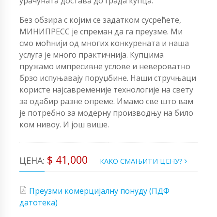
урачуната достава до града купца.
Без обзира с којим се задатком сусрећете,
МИНИПРЕСС је спреман да га преузме. Ми
смо моћнији од многих конкурената и наша
услуга је много практичнија. Купцима
пружамо импресивне услове и невероватно
брзо испуњавају поруџбине. Наши стручњаци
користе најсавременије технологије на свету
за одабир разне опреме. Имамо све што вам
је потребно за модерну производњу на било
ком нивоу. И још више.
$ 41,000
ЦЕНА:
КАКО СМАЊИТИ ЦЕНУ?
Преузми комерцијалну понуду (ПДФ
датотека)