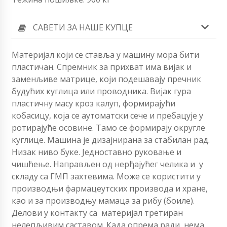
САВЕТИ ЗА НАШЕ КУПЦЕ
Материјал који се ставља у машину мора бити
пластичан. Спремник за прихват има вијак и
заменљиве матрице, који подешавају пречник
будућих куглица или проводника. Вијак гура
пластичну масу кроз калуп, формирајући
кобасицу, која се аутоматски сече и пребацује у
ротирајуће осовине. Тамо се формирају округле
куглице. Машина је дизајнирана за стабилан рад.
Низак ниво буке. Једноставно руковање и
чишћење. Направљен од нерђајућег челика и
у
складу са ГМП захтевима. Може се користити у
производњи фармацеутских производа и хране,
као и за производњу мамаца за рибу (боиле).
Делови у контакту са
материјал третиран
нелепљивим саставом. Када опрема ради, нема