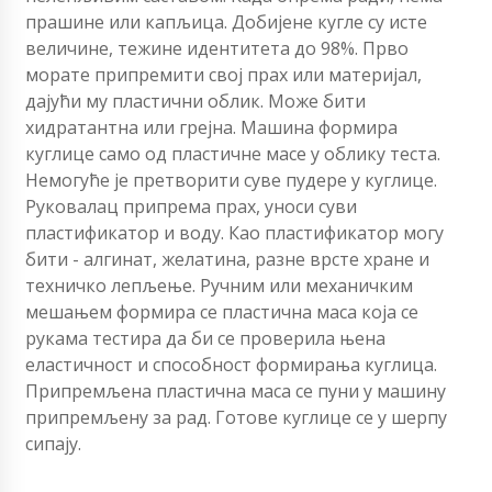
прашине или капљица.
Добијене кугле су исте
величине, тежине идентитета до 98%.
Прво
морате припремити свој прах или материјал,
дајући му пластични облик. Може бити
хидратантна или грејна. Машина формира
куглице само од пластичне масе у облику теста.
Немогуће је претворити суве пудере у куглице.
Руковалац припрема прах, уноси суви
пластификатор и воду. Као пластификатор могу
бити - алгинат, желатина, разне врсте хране и
техничко лепљење. Ручним или механичким
мешањем формира се пластична маса која се
рукама тестира да би се проверила њена
еластичност и способност формирања куглица.
Припремљена пластична маса се пуни у машину
припремљену за рад. Готове куглице се у шерпу
сипају.