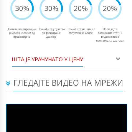
30%
30%
20%
20%
Купите велепродајне
Пронађите упутства
Пронађите машине с
Погледајте
риболовне боиле од
за формирање
попустом за боиле
висококвалитетни
произвођача
дражеја
видео запис о
производњи драгуља
ШТА ЈЕ УРАЧУНАТО У ЦЕНУ
ГЛЕДАЈТЕ ВИДЕО НА МРЕЖИ