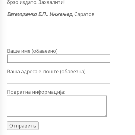
брзо издато. Захвалити!
Евгеицхенко Е.П.
,
Инжењер
, Саратов
Ваше име (обавезно)
Ваша адреса е-поште (обавезна)
Повратна информација: