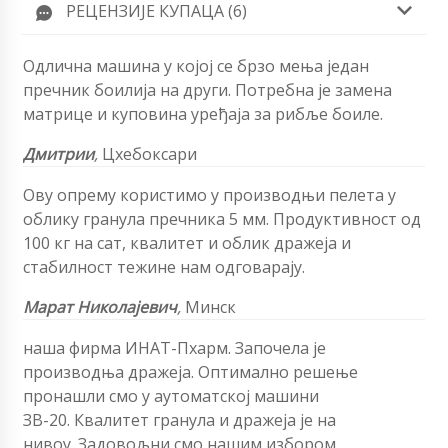
РЕЦЕНЗИЈЕ КУПАЦА (6)
Одлична машина у којој се брзо мења један
пречник боилија на други. Потребна је замена
матрице и куповина уређаја за рибље боиле.
Дмитрии
,
Цхебоксари
Ову опрему користимо у производњи пелета у
облику гранула пречника 5 мм. Продуктивност од
100 кг на сат, квалитет и облик дражеја и
стабилност тежине нам одговарају.
Марат Николајевич
,
Минск
наша фирма
ИНАТ-Пхарм
.
Започела је
производња дражеја.
Оптимално решење
пронашли смо у аутоматској машини
ЗВ-20.
Квалитет гранула и дражеја је на
нивоу.
Задовољни смо нашим избором.