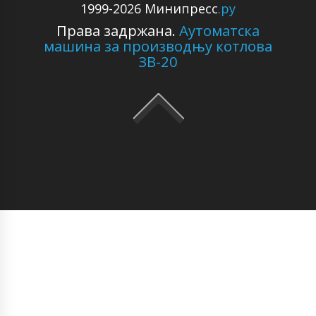
1999-2026 Минипресс
.ру
Права задржана.
Аутоматска
машина за производњу котлова
ЗВ-20