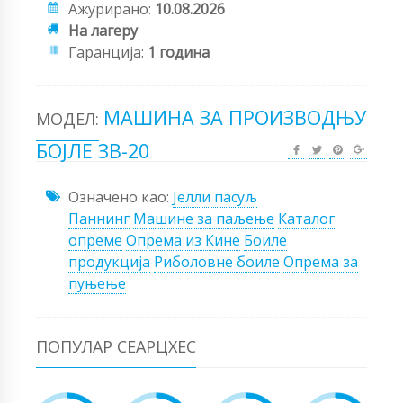
Ажурирано:
10.08.2026
На лагеру
Гаранција:
1 година
МАШИНА ЗА ПРОИЗВОДЊУ
МОДЕЛ:
БОЈЛЕ ЗВ-20
Означено као:
Јелли пасуљ
Паннинг
Машине за паљење
Каталог
опреме
Опрема из Кине
Боиле
продукција
Риболовне боиле
Опрема за
пуњење
ПОПУЛАР СЕАРЦХЕС