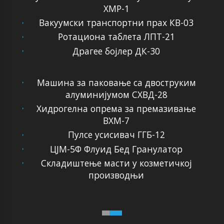
ХМР-1
Вакуумски транспортни прах КВ-03
Ротациона таблета ЛПТ-21
Драгее бојлер ДК-30
Машина за паковање са двоструким
алуминијумом СХВД-28
Хидрогелна опрема за премазивање
ВХМ-7
Пулсе усисивач ГГБ-12
ЦЈМ-5Ф Флуид Бед Гранулатор
Складиштење масти у козметичкој
производњи