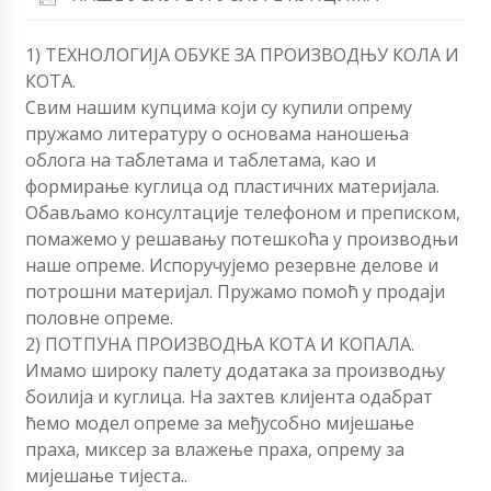
1) ТЕХНОЛОГИЈА ОБУКЕ ЗА ПРОИЗВОДЊУ КОЛА И
КОТА.
Свим нашим купцима који су купили опрему
пружамо литературу о основама наношења
облога на таблетама и таблетама, као и
формирање куглица од пластичних материјала.
Обављамо консултације телефоном и преписком,
помажемо у решавању потешкоћа у производњи
наше опреме. Испоручујемо резервне делове и
потрошни материјал. Пружамо помоћ у продаји
половне опреме.
2) ПОТПУНА ПРОИЗВОДЊА КОТА И КОПАЛА.
Имамо широку палету додатака за производњу
боилија и куглица. На захтев клијента одабрат
ћемо модел опреме за међусобно мијешање
праха, миксер за влажење праха, опрему за
мијешање тијеста..