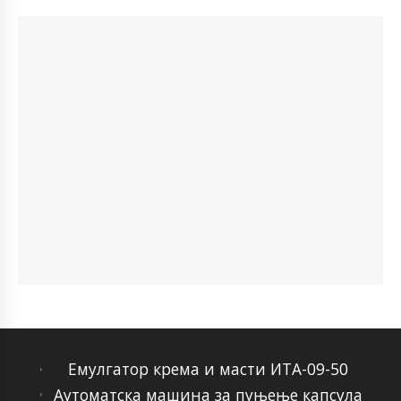
Емулгатор крема и масти ИТА-09-50
Аутоматска машина за пуњење капсула