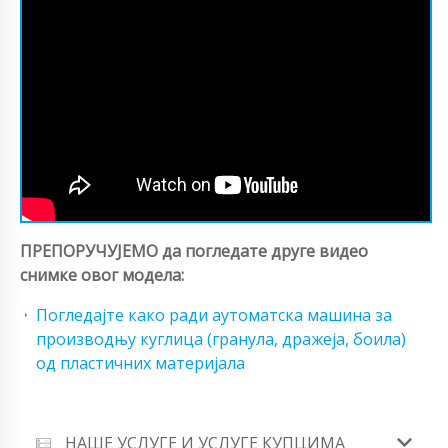
ПРЕПОРУЧУЈЕМО да погледате друге видео
снимке овог модела:
Погледајте како ради аутоматска машина за
производњу куглица (гранула, дражеја, боила)
од пластичних материјала
НАШЕ УСЛУГЕ И УСЛУГЕ КУПЦИМА