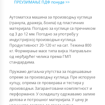
ПРЕУЗИМАЊЕ ПДФ понуде >>
Аутоматска машина за производњу куглица
(гранула, дражеја, боила) од пластичних
материјала. Погодно за куглице са пречником
од 3 до 12 мм. Погодно за употребу у
индустријској производњи куглица.
Продуктивност 20-120 кг на сат. Тежина 800
кг. Формирање масе типа вијка. Направљен
од нерђајућег челика према ГМП
стандардима.
Пружамо детаљна упутства за подешавање
опреме за производњу куглица. Пре испоруке
купцу, опрема се проверава и тестира у
производњи. Загарантовани комплетност и
перформансе. У складишту одржавамо залихе
делова и потрошног материјала. У цену је