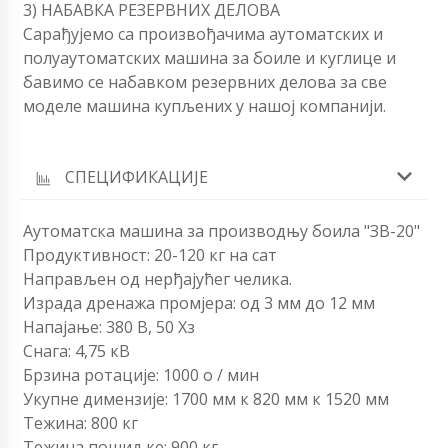
3) НАБАВКА РЕЗЕРВНИХ ДЕЛОВА
Сарађујемо са произвођачима аутоматских и
полуаутоматских машина за боиле и куглице и
бавимо се набавком резервних делова за све
моделе машина купљених у нашој компанији.
СПЕЦИФИКАЦИЈЕ
Аутоматска машина за производњу боила "ЗВ-20"
Продуктивност: 20-120 кг на сат
Направљен од нерђајућег челика.
Израда дренажа промјера: од 3 мм до 12 мм
Напајање: 380 В, 50 Хз
Снага: 4,75 кВ
Брзина ротације: 1000 о / мин
Укупне димензије: 1700 мм к 820 мм к 1520 мм
Тежина: 800 кг
Тежина пошиљке: 900 кг