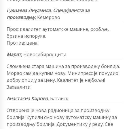
Гулиаева
Лиудмила
,
Специјалиста за
производњу
,
Кемерово
Прос: квалитет аутоматске машине, особље,
брзина испоруке.
Против: цена.
Марат
,
Новосибирск цити
Сломљена стара машина за производњу боилија.
Морао сам да купим нову. Минипресс је понудио
добру опцију за цену. Квалитет је најбољи!
Захвалити.
Анастасиа Кирова
,
Батаиск
Отворена је нова радионица за производњу
боилија. Купили смо нову аутоматску машину за
производњу боилија. Документи су у реду. Све