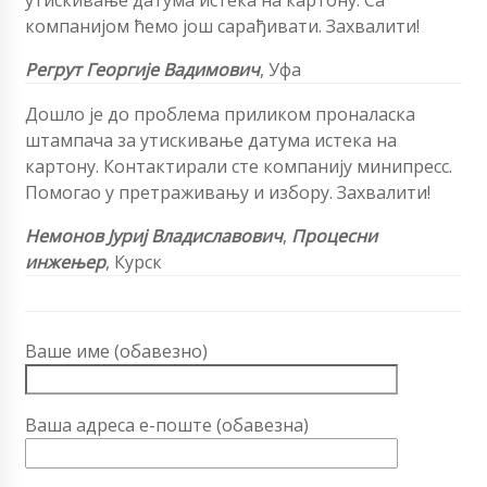
компанијом ћемо још сарађивати. Захвалити!
Регрут Георгије Вадимович
, Уфа
Дошло је до проблема приликом проналаска
штампача за утискивање датума истека на
картону. Контактирали сте компанију минипресс.
Помогао у претраживању и избору. Захвалити!
Немонов Јуриј Владиславович
,
Процесни
инжењер
, Курск
Ваше име (обавезно)
Ваша адреса е-поште (обавезна)