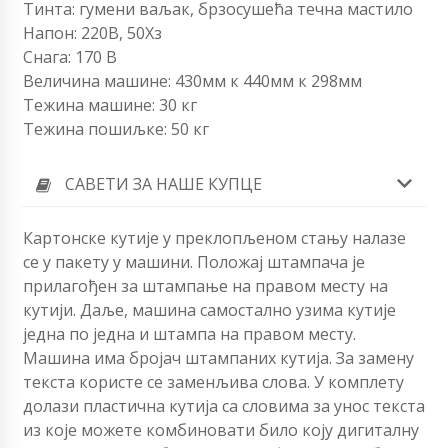
Тинта: гумени ваљак, брзосушећа течна мастило
Напон: 220В, 50Хз
Снага: 170 В
Величина машине: 430мм к 440мм к 298мм
Тежина машине: 30 кг
Тежина пошиљке: 50 кг
САВЕТИ ЗА НАШЕ КУПЦЕ
Картонске кутије у преклопљеном стању налазе
се у пакету у машини. Положај штампача је
прилагођен за штампање на правом месту на
кутији. Даље, машина самостално узима кутије
једна по једна и штампа на правом месту.
Машина има бројач штампаних кутија. За замену
текста користе се заменљива слова.
У комплету
долази пластична кутија са словима за унос текста
из које можете комбиновати било коју дигиталну