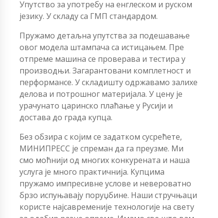
Упутство за употребу на енглеском и руском
језику. У складу са ГМП стандардом.
Пружамо детаљна упутства за подешавање
овог модела штампача са истицањем. Пре
отпреме машина се проверава и тестира у
производњи. Загарантовани комплетност и
перформансе. У складишту одржавамо залихе
делова и потрошног материјала. У цену је
урачунато царинско плаћање у Русији и
достава до града купца.
Без обзира с којим се задатком сусрећете,
МИНИПРЕСС је спреман да га преузме. Ми
смо моћнији од многих конкурената и наша
услуга је много практичнија. Купцима
пружамо импресивне услове и невероватно
брзо испуњавају поруџбине. Наши стручњаци
користе најсавременије технологије на свету