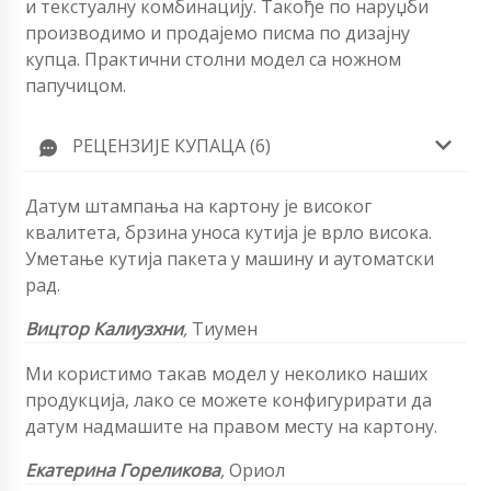
и текстуалну комбинацију. Такође по наруџби
производимо и продајемо писма по дизајну
купца. Практични столни модел са ножном
папучицом.
РЕЦЕНЗИЈЕ КУПАЦА (6)
Датум штампања на картону је високог
квалитета, брзина уноса кутија је врло висока.
Уметање кутија пакета у машину и аутоматски
рад.
Вицтор Калиузхни
,
Тиумен
Ми користимо такав модел у неколико наших
продукција, лако се можете конфигурирати да
датум надмашите на правом месту на картону.
Екатерина Гореликова
,
Ориол