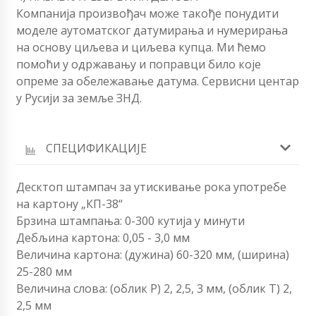
Компанија произвођач може такође понудити
моделе аутоматског датумирања и нумерирања
на основу циљева и циљева купца. Ми ћемо
помоћи у одржавању и поправци било које
опреме за обележавање датума. Сервисни центар
у Русији за земље ЗНД.
СПЕЦИФИКАЦИЈЕ
Десктоп штампач за утискивање рока употребе
на картону „КП-38“
Брзина штампања: 0-300 кутија у минути
Дебљина картона: 0,05 - 3,0 мм
Величина картона: (дужина) 60-320 мм, (ширина)
25-280 мм
Величина слова: (облик Р) 2, 2,5, 3 мм, (облик Т) 2,
2,5 мм