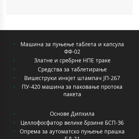
Машина за пуњење таблета и капсула
ФФ-02
Златне и сребрне НПЕ траке
Средства за таблетирање
Вишеструки инкјет штампач ЈП-267
ПУ-420 машина за паковање протока
пакета
Основе Дипхила
Целлофосфатор велике брзине БСП-36
Опрема за аутоматско пуњење прашка
БД-21