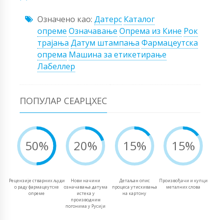
Означено као:
Датерс
Каталог
опреме
Означавање
Опрема из Кине
Рок
трајања
Датум штампања
Фармацеутска
опрема
Машина за етикетирање
Лабеллер
ПОПУЛАР СЕАРЦХЕС
50%
20%
15%
15%
Рецензије стварних људи
Нови начини
Детаљан опис
Произвођачи и купци
о раду фармацеутске
означавања датума
процеса утискивања
металних слова
опреме
истека у
на картону
производним
погонима у Русији