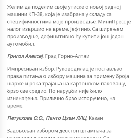
Желим да поделим своје утиске о новој радној
машини КП-38, која је изабрана у складу са
специфичностима моје производње. МиниПресс је
налог извршио на време. Јефтино. Са ширењем
производње, дефинитивно ћу купити још један
аутомобил.
Григол Алексеј
,
Град Горно-Алтаи
Импресиван избор. Руководилац је постављао
права питања о избору машина за примену броја
шарже и рока трајања на картонском паковању,
брзо све средио. По наруџби није било
изненађења. Прилично брзо испоручено, на
време.
Петукхова
О.О.
,
Пенто Цхем ЛЛЦ
,
Казан
Задовољан избором десктоп штампача за
утискивање датума истека на картону. Са