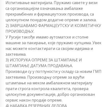
Испитивање материјала. Пружамо савете у вези
са организацијом означавања амбалаже
прехрамбених и фармацеутских производа, са
целокупном понудом додатне опреме и залиха.
2) ЗАВРШАВАМО ФАРМАЦЕУТСКУ И КОЗМЕТИЧКУ
ПРОИЗВОДЊУ.
У Русији такође имамо аутоматске и столне
машине за пакирање, које пружамо купцима. Увек
нас можете контактирати са својим идејама и
захтевима.
3) ИСПОРУКА ОПРЕМЕ ЗА ШТАМПАЊЕ И
ШТАМПАЊЕ ДАТУМА ПРОДАВАЊА.
Производи су у потпуности у складу са новим ГМП
захтевима. Производњу опреме за врући
штампање на меком амбалажном материјалу
прати строга контрола квалитета, провера
целокупне документације, добро организован
сервис након продаје опреме.
4) НАБАВКА РЕЗЕРВНИХ ДЕЛОВА