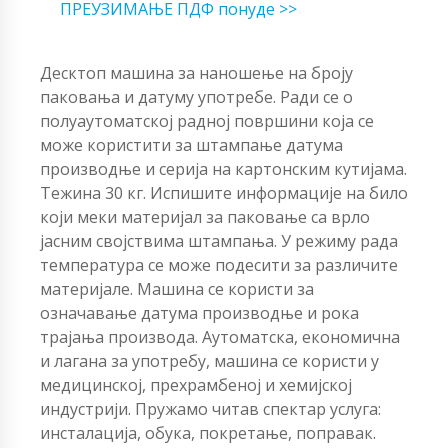
ПРЕУЗИМАЊЕ ПДФ понуде >>
Десктоп машина за наношење на броју
паковања и датуму употребе. Ради се о
полуаутоматској радној површини која се
може користити за штампање датума
производње и серија на картонским кутијама.
Тежина 30 кг. Испишите информације на било
који меки материјал за паковање са врло
јасним својствима штампања. У режиму рада
температура се може подесити за различите
материјале. Машина се користи за
означавање датума производње и рока
трајања производа. Аутоматска, економична
и лагана за употребу, машина се користи у
медицинској, прехрамбеној и хемијској
индустрији. Пружамо читав спектар услуга:
инсталација, обука, покретање, поправак.