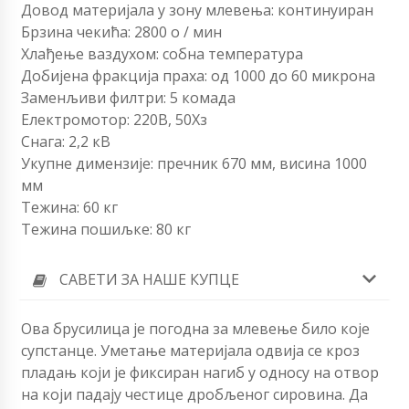
Довод материјала у зону млевења: континуиран
Брзина чекића: 2800 о / мин
Хлађење ваздухом: собна температура
Добијена фракција праха: од 1000 до 60 микрона
Заменљиви филтри: 5 комада
Електромотор: 220В, 50Хз
Снага: 2,2 кВ
Укупне димензије: пречник 670 мм, висина 1000
мм
Тежина: 60 ​​кг
Тежина пошиљке: 80 кг
САВЕТИ ЗА НАШЕ КУПЦЕ
Ова брусилица је погодна за млевење било које
супстанце. Уметање материјала одвија се кроз
пладањ који је фиксиран нагиб у односу на отвор
на који падају честице дробљеног сировина. Да