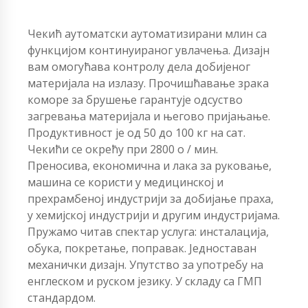
Чекић аутоматски аутоматизирани млин са
функцијом континуираног увлачења. Дизајн
вам омогућава контролу дела добијеног
материјала на излазу. Прочишћавање зрака
коморе за брушење гарантује одсуство
загревања материјала и његово пријањање.
Продуктивност је од 50 до 100 кг на сат.
Чекићи се окрећу при 2800 о / мин.
Преносива, економична и лака за руковање,
машина се користи у медицинској и
прехрамбеној индустрији за добијање праха,
у хемијској индустрији и другим индустријама.
Пружамо читав спектар услуга: инсталација,
обука, покретање, поправак. Једноставан
механички дизајн. Упутство за употребу на
енглеском и руском језику. У складу са ГМП
стандардом.