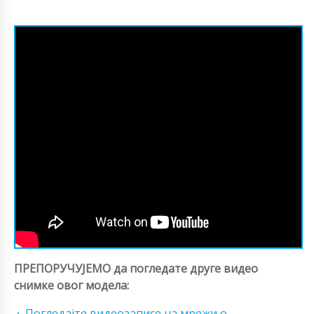
ПРЕПОРУЧУЈЕМО да погледате друге видео
снимке овог модела:
Погледајте видеозаписе на мрежи о