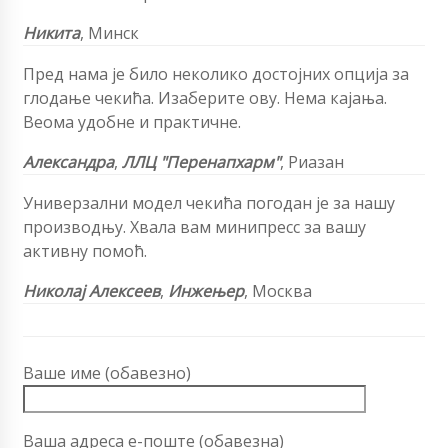
Никита
, Минск
Пред нама је било неколико достојних опција за
глодање чекића. Изаберите ову. Нема кајања.
Веома удобне и практичне.
Александра
,
ЛЛЦ "Перенапхарм"
, Риазан
Универзални модел чекића погодан је за нашу
производњу. Хвала вам минипресс за вашу
активну помоћ.
Николај Алексеев
,
Инжењер
, Москва
Ваше име (обавезно)
Ваша адреса е-поште (обавезна)