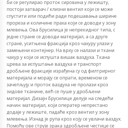
би се регулирао проток сировина у лежишту,
постоји затварач / клизни вентил који се може
спустити или подићи ради подешавања ширине
прореза и количине праха који се доводи у зону
млевења. Ова брусилица је непрекидног типа, с
једне стране се доводи материјал, а са друге
стране, уситњена фракција кроз чахуру улази у
замењени контејнер. На врху се налази и ткани
чахур у који се испушта вишак ваздуха. Ткана
црева за испуштање ваздуха и транспорт
дробљене фракције израђена су од филтрирног
материјала и морају се опрати, временом се
зачепљују и проток ваздуха не пролази кроз
зидове тканине, већ се пуше у дробљени
материјал. Дизајн брусилице делује на следећи
начин: материјал, који оператер непрестано
додаје у лежиште, падаће кроз вентил у зону
млевења. Изнад је рупа кроз коју се увлачи ваздух.
Помоћу ове струје зрака здробљене честице се