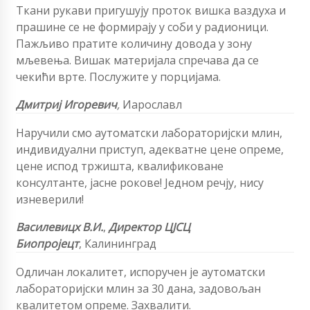
Ткани рукави пригушују проток вишка ваздуха и
прашине се не формирају у соби у радионици.
Пажљиво пратите количину довода у зону
мљевења. Вишак материјала спречава да се
чекићи врте. Послужите у порцијама.
Дмитриј Игоревич
,
Иарославл
Наручили смо аутоматски лабораторијски млин,
индивидуални приступ, адекватне цене опреме,
цене испод тржишта, квалификоване
консултанте, јасне рокове! Једном речју, нису
изневерили!
Василевицх В.И.
,
Директор
ЦЈСЦ
Биопројецт
,
Калининград
Одличан локалитет, испоручен је аутоматски
лабораторијски млин за 30 дана, задовољан
квалитетом опреме. Захвалити.