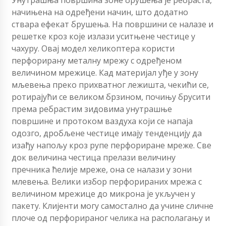
Унутрашња површина зоне брушења је ребраста,
начињена на одређени начин, што додатно
ствара ефекат брушења. На површини се налазе и
решетке кроз које излази уситњене честице у
чахуру. Овај модел хеликоптера користи
перфорирану металну мрежу с одређеном
величином мрежице. Кад материјал уђе у зону
мљевења преко прихватног лежишта, чекићи се,
ротирајући се великом брзином, почињу брусити
према ребрастим зидовима унутрашње
површине и протоком ваздуха који се напаја
одозго, дробљене честице имају тенденцију да
изађу напољу кроз рупе перфориране мреже. Све
док величина честица прелази величину
пречника ћелије мреже, она се налази у зони
млевења. Велики избор перфорираних мрежа с
величином мрежице до микрона је укључен у
пакету. Клијенти могу самостално да учине сличне
плоче од перфорираног челика на располагању и