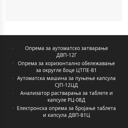
Опрема за аутоматско затварање
ДВП-12Г
Опрема за хоризонтално обележавање
за округле боце ЦТПЕ-81
Аутоматска машина за пуњење капсула
СЈП-12ЦД
Анализатор растварања за таблете и
капсуле РЦ-08Д
Електронска опрема за бројање таблета
и капсула ДВП-81Ц