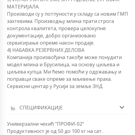
МАТЕРИЈАЛА.
Производи су у потпуности у складу са новим ГМП
захтевима. Производњу млина прати строга
контрола квалитета, провера целокупне
документације, добро организовано
сервисирање опреме након продаје.
4) НАБАВКА РЕЗЕРВНИХ ДЕЛОВА
Компанија произвођача такође може понудити
модел млина и брусилица, на основу циљева и
циљева купца. Ми ћемо помоћи у одржавању и
поправци сваке опреме за мљевење праха.
Сервисни центар у Русији за земље ЗНД.
СПЕЦИФИКАЦИЈЕ
Универзални чекић "ПРОФИ-02"
Продуктивност је од 50 до 100 кг на сат.