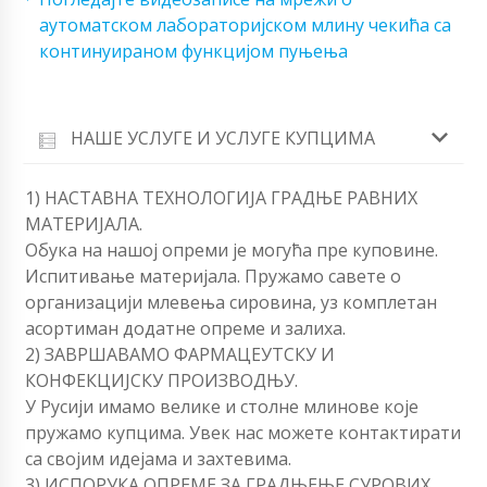
аутоматском лабораторијском млину чекића са
континуираном функцијом пуњења
НАШЕ УСЛУГЕ И УСЛУГЕ КУПЦИМА
1) НАСТАВНА ТЕХНОЛОГИЈА ГРАДЊЕ РАВНИХ
МАТЕРИЈАЛА.
Обука на нашој опреми је могућа пре куповине.
Испитивање материјала. Пружамо савете о
организацији млевења сировина, уз комплетан
асортиман додатне опреме и залиха.
2) ЗАВРШАВАМО ФАРМАЦЕУТСКУ И
КОНФЕКЦИЈСКУ ПРОИЗВОДЊУ.
У Русији имамо велике и столне млинове које
пружамо купцима. Увек нас можете контактирати
са својим идејама и захтевима.
3) ИСПОРУКА ОПРЕМЕ ЗА ГРАДЊЕЊЕ СУРОВИХ