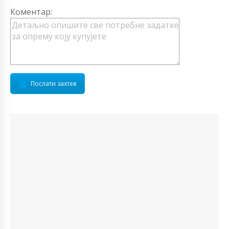
Коментар:
Послати захтев