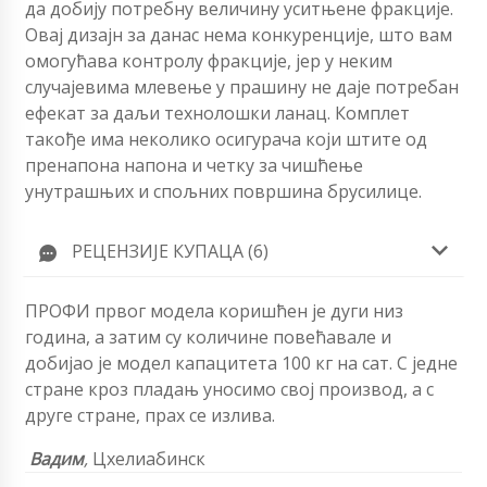
да добију потребну величину уситњене фракције.
Овај дизајн за данас нема конкуренције, што вам
омогућава контролу фракције, јер у неким
случајевима млевење у прашину не даје потребан
ефекат за даљи технолошки ланац. Комплет
такође има неколико осигурача који штите од
пренапона напона и четку за чишћење
унутрашњих и спољних површина брусилице.
РЕЦЕНЗИЈЕ КУПАЦА (6)
ПРОФИ првог модела коришћен је дуги низ
година, а затим су количине повећавале и
добијао је модел капацитета 100 кг на сат. С једне
стране кроз пладањ уносимо свој производ, а с
друге стране, прах се излива.
Вадим
,
Цхелиабинск