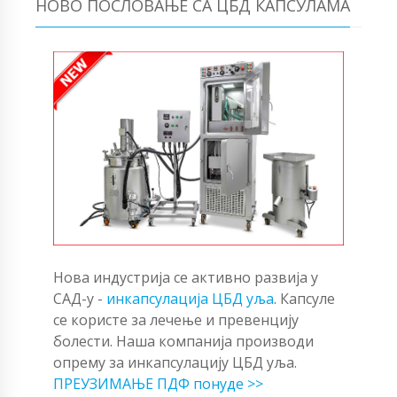
НОВО ПОСЛОВАЊЕ СА ЦБД КАПСУЛАМА
Нова индустрија се активно развија у
САД-у -
инкапсулација ЦБД уља
. Капсуле
се користе за лечење и превенцију
болести. Наша компанија производи
опрему за инкапсулацију ЦБД уља.
ПРЕУЗИМАЊЕ ПДФ понуде >>