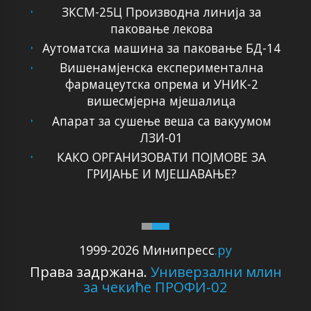
ЗКСМ-25Ц Производна линија за
паковање лекова
Аутоматска машина за паковање БД-14
Вишенамјенска експериментална
фармацеутска опрема и УНИК-2
вишесмјерна мјешалица
Апарат за сушење веша са вакуумом
ЛЗИ-01
КАКО ОРГАНИЗОВАТИ ПОЈМОВЕ ЗА
ГРИЈАЊЕ И МЈЕШАВАЊЕ?
1999-2026 Минипресс
.ру
Права задржана.
Универзални млин
за чекиће ПРОФИ-02