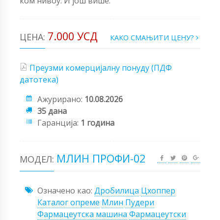
ком нивоу. И још више.
7.000 УСД
ЦЕНА:
КАКО СМАЊИТИ ЦЕНУ?
Преузми комерцијалну понуду (ПДФ
датотека)
Ажурирано:
10.08.2026
35 дана
Гаранција:
1 година
МЛИН ПРОФИ-02
МОДЕЛ:
Означено као:
Дробилица
Цхоппер
Каталог опреме
Млин
Пудери
Фармацеутска машина
Фармацеутски