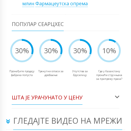
млин
Фармацеутска опрема
ПОПУЛАР СЕАРЦХЕС
30%
30%
30%
10%
Пронађите продају
Тренутни огласи за
Упутства за
Где у Казахстану
фабрика попуста
дробљење
брусилицу
пронаћи стручњака
за припрему праха?
ШТА ЈЕ УРАЧУНАТО У ЦЕНУ
ГЛЕДАЈТЕ ВИДЕО НА МРЕЖИ