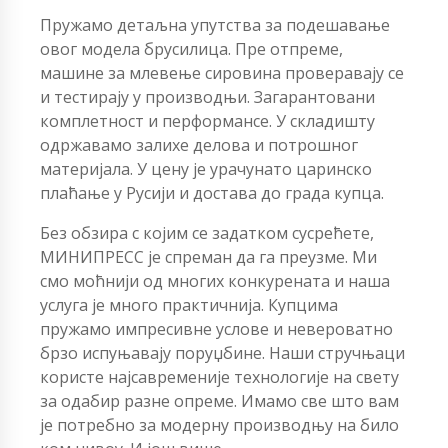
Пружамо детаљна упутства за подешавање
овог модела брусилица. Пре отпреме,
машине за млевење сировина проверавају се
и тестирају у производњи. Загарантовани
комплетност и перформансе. У складишту
одржавамо залихе делова и потрошног
материјала. У цену је урачунато царинско
плаћање у Русији и достава до града купца.
Без обзира с којим се задатком сусрећете,
МИНИПРЕСС је спреман да га преузме. Ми
смо моћнији од многих конкурената и наша
услуга је много практичнија. Купцима
пружамо импресивне услове и невероватно
брзо испуњавају поруџбине. Наши стручњаци
користе најсавременије технологије на свету
за одабир разне опреме. Имамо све што вам
је потребно за модерну производњу на било