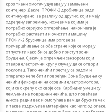
кроз ткани омотач удувавају у замењени
контејнер. Дакле, ПРОФИ-2 дробилица ради
континуирано, за разлику од других, који имају
одређену запремину, ножевима којима је
потребно серијско оптерећење, након чега је
потребно раставити и очистити машину.
ПРОФИ-2 брусилица има рогове за
причвршћивање са обе стране које се морају
отпустити како би се добио приступ зони
брушења. Сјекач је опремљен сензором који
отвара електрични круг у случају да се отвори
поклопац. Тако чекићи престају са радом и
оператер неће бити повређен. Зона брушења су
чекићи фиксирани на осовини електромотора,
који се окрећу око своје осе. Карбидни умеци су
лемљени на површини чекића, што повећава
њихов радни век и омогућава вам да брусите чак
и такве издржљиве материјале као чипс од опеке.