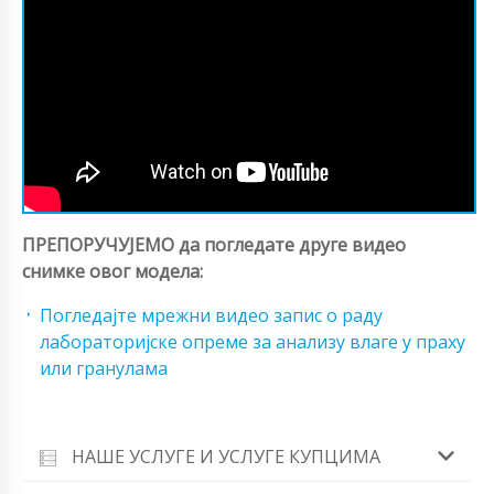
ПРЕПОРУЧУЈЕМО да погледате друге видео
снимке овог модела:
Погледајте мрежни видео запис о раду
лабораторијске опреме за анализу влаге у праху
или гранулама
НАШЕ УСЛУГЕ И УСЛУГЕ КУПЦИМА