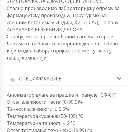
3) ИСПОРУКА ЛАБОРАТОРИЈСКЕ ОПРЕМЕ.
Стално производимо лабораторијску опрему за
фармацеутску производњу, наручујемо на
сличним погонима у Индији, Кини, САД, Тајвану.
4) НАБАВКА РЕЗЕРВНИХ ДЕЛОВА
Сарађујемо са произвођачима анализатора и
бавимо се набавком резервних делова за било
који модел лабораторијске опреме купљен у
нашој компанији.
СПЕЦИФИКАЦИЈЕ
Анализатор влаге за прашке и грануле "СФ-01"
Опсег влажности теста: (0-99,9)%
Тачност влажности: ± 0,5%
Температура сушења: (50-105) ℃
Температурна тачност: ± 2 ℃
Опсег тестирања тежине: (0-19.99) гр