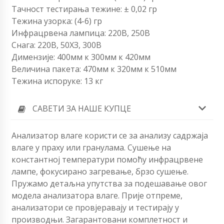
Тачност тестирања тежине: ± 0,02 гр
Тежина узорка: (4-6) гр
Инфрацрвена лампица: 220В, 250В
Снага: 220В, 50ХЗ, 300В
Димензије: 400мм к 300мм к 420мм
Величина пакета: 470мм к 320мм к 510мм
Тежина испоруке: 13 кг
САВЕТИ ЗА НАШЕ КУПЦЕ
Анализатор влаге користи се за анализу садржаја
влаге у праху или гранулама. Сушење на
константној температури помоћу инфрацрвене
лампе, фокусирано загревање, брзо сушење.
Пружамо детаљна упутства за подешавање овог
модела анализатора влаге. Прије отпреме,
анализатори се провјеравају и тестирају у
производњи. Загарантовани комплетност и