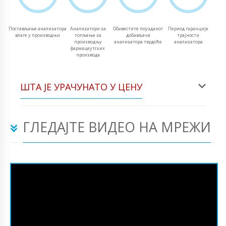
Постављање анализатора
Анализатори за
Обавестите поузданог
Период гаранције
влаге у производњи
топљење за
добављача
трајности
производњу
анализатора тврдоће
анализатора
фармацеутских
производа
ШТА ЈЕ УРАЧУНАТО У ЦЕНУ
ГЛЕДАЈТЕ ВИДЕО НА МРЕЖИ