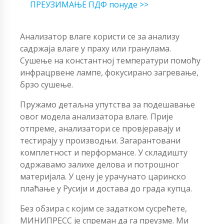
ПРЕУЗИМАЊЕ ПДФ понуде >>
Анализатор влаге користи се за анализу
садржаја влаге у праху или гранулама.
Сушење на константној температури помоћу
инфрацрвене лампе, фокусирано загревање,
брзо сушење.
Пружамо детаљна упутства за подешавање
овог модела анализатора влаге. Прије
отпреме, анализатори се провјеравају и
тестирају у производњи. Загарантовани
комплетност и перформансе. У складишту
одржавамо залихе делова и потрошног
материјала. У цену је урачунато царинско
плаћање у Русији и достава до града купца.
Без обзира с којим се задатком сусрећете,
МИНИПРЕСС је спреман да га преузме. Ми