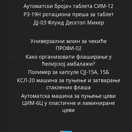
Аутоматски бројач таблета СИМ-12
РЗ-19Н ротациона преша за таблет
ДЈ-03 Флуид Десктоп Микер
Универзални млин за чекиће
ПРОФИ-02
Како организовати флаширање у
ћелијској амбалажи?
Полимер за капсуле СЈЈ-15А, 15Б
КСЛ-20 машина за пуњење и затварање
стаклених флаша
Аутоматска машина за пуњење цеви
ЦИМ-6Ц у пластичне и ламиниране
цеви