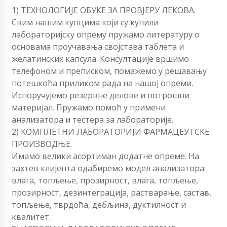
1) ТЕХНОЛОГИЈЕ ОБУКЕ ЗА ПРОВЈЕРУ ЛЕКОВА.
Свим нашим купцима који су купили
лабораторијску опрему пружамо литературу о
основама проучавања својстава таблета и
желатинских капсула. Консултације вршимо
телефоном и преписком, помажемо у решавању
потешкоћа приликом рада на нашој опреми.
Испоручујемо резервне делове и потрошни
материјал. Пружамо помоћ у примени
анализатора и тестера за лабораторије.
2) КОМПЛЕТНИ ЛАБОРАТОРИЈИ ФАРМАЦЕУТСКЕ
ПРОИЗВОДЊЕ.
Имамо велики асортиман додатне опреме. На
захтев клијента одабиремо модел анализатора:
влага, топљење, прозирност, влага, топљење,
прозирност, дезинтеграција, растварање, састав,
топљење, тврдоћа, дебљина, дуктилност и
квалитет.