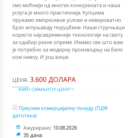
смо моћнији од многих конкурената и наша
услуга је много практичнија. Купцима
пружамо импресивне услове и невероватно
брзо испуњавају поруџбине. Наши стручњаци
користе најсавременије технологије на свету
за одабир разне опреме. Имамо све што вам
је потребно за модерну производњу на било
ком нивоу. И још више.
3.600 ДОЛАРА
ЦЕНА:
КАКО СМАЊИТИ ЦЕНУ?
Преузми комерцијалну понуду (ПДФ
датотека)
Ажурирано:
10.08.2026
35 дана