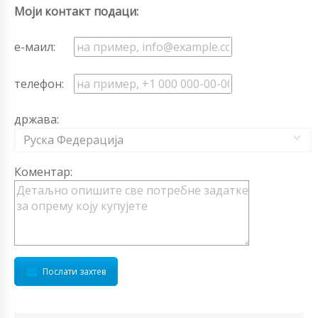
Моји контакт подаци:
е-маил:
телефон:
држава:
Руска Федерација
Коментар:
Послати захтев