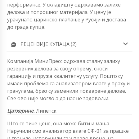
перформансе. У складишту одржавамо залихе
делова и потрошног материјала. У цену је
урачунато царинско плаћање у Русији и достава
до града купца.
РЕЦЕНЗИЈЕ КУПАЦА (2)
Компанија МиниПресс одржава сталну залиху
резервних делова за своју опрему, сноси
гаранцију и пружа квалитетну услугу. Пошто су
имали проблема са анализатором влаге у праху и
гранулама, брзо су заменили покварене делове.
Све ово није могло а да нас не задовољи.
Цатхерине
, Липетск
Што се тиче цене, она може бити и мања.
Наручили смо анализатор влаге СФ-01 за прашке
и грануле, испоручили га у право време, на