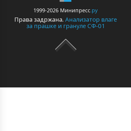
1999-2026 Минипресс
.ру
Права задржана.
Анализатор влаге
за прашке и грануле СФ-01