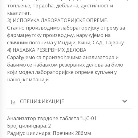
топљење, тврдоћа, дебљина, дуктилност и
квалитет.
3) ИСПОРУКА ЛАБОРАТОРИЈСКЕ ОПРЕМЕ.
Стално производимо лабораторијску опрему за
фармацеутску производњу, наручујемо на
сличним погонима у Индији, Кини, САД, Тајвану.
4) НАБАВКА РЕЗЕРВНИХ ДЕЛОВА
Сарађујемо са произвођачима анализатора и
бавимо се набавком резервних делова за било
који модел лабораторијске опреме купљен у
нашој компанији.
СПЕЦИФИКАЦИЈЕ
Анализатор тврдоће таблета "ЦС-01"
Број цилиндара: 2
Радијус цилиндра: Пречник 286мм