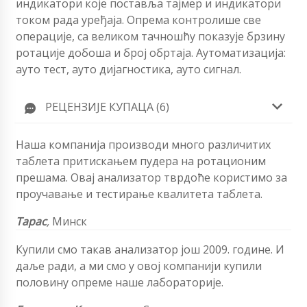
индикатори које поставља тајмер и индикатори
током рада уређаја. Опрема контролише све
операције, са великом тачношћу показује брзину
ротације добоша и број обртаја. Аутоматизација:
ауто тест, ауто дијагностика, ауто сигнал.
РЕЦЕНЗИЈЕ КУПАЦА (6)
Наша компанија производи много различитих
таблета притискањем пудера на ротационим
прешама. Овај анализатор тврдоће користимо за
проучавање и тестирање квалитета таблета.
Тарас
,
Минск
Купили смо такав анализатор још 2009. године. И
даље ради, а ми смо у овој компанији купили
половину опреме наше лабораторије.