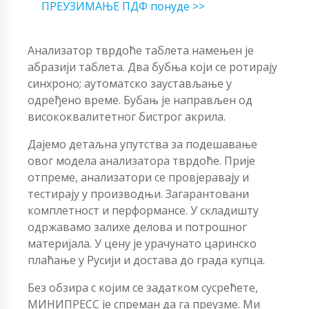
ПРЕУЗИМАЊЕ ПДФ понуде >>
Анализатор тврдоће таблета намењен је
абразији таблета. Два бубња који се ротирају
синхроно; аутоматско заустављање у
одређено време. Бубањ је направљен од
висококвалитетног бистрог акрила.
Дајемо детаљна упутства за подешавање
овог модела анализатора тврдоће. Прије
отпреме, анализатори се провјеравају и
тестирају у производњи. Загарантовани
комплетност и перформансе. У складишту
одржавамо залихе делова и потрошног
материјала. У цену је урачунато царинско
плаћање у Русији и достава до града купца.
Без обзира с којим се задатком сусрећете,
МИНИПРЕСС је спреман да га преузме. Ми