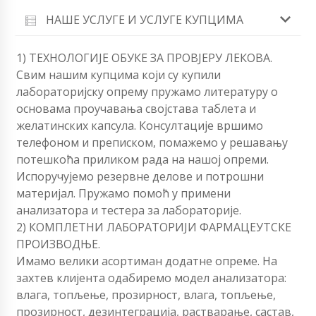
НАШЕ УСЛУГЕ И УСЛУГЕ КУПЦИМА
1) ТЕХНОЛОГИЈЕ ОБУКЕ ЗА ПРОВЈЕРУ ЛЕКОВА.
Свим нашим купцима који су купили
лабораторијску опрему пружамо литературу о
основама проучавања својстава таблета и
желатинских капсула. Консултације вршимо
телефоном и преписком, помажемо у решавању
потешкоћа приликом рада на нашој опреми.
Испоручујемо резервне делове и потрошни
материјал. Пружамо помоћ у примени
анализатора и тестера за лабораторије.
2) КОМПЛЕТНИ ЛАБОРАТОРИЈИ ФАРМАЦЕУТСКЕ
ПРОИЗВОДЊЕ.
Имамо велики асортиман додатне опреме. На
захтев клијента одабиремо модел анализатора:
влага, топљење, прозирност, влага, топљење,
прозирност, дезинтеграција, растварање, састав,