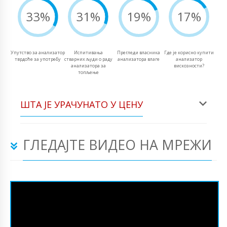
33%
31%
19%
17%
Упутство за анализатор
Испитивања
Прегледи власника
Где је корисно купити
тврдоће за употребу
стварних људи о раду
анализатора влаге
анализатор
анализатора за
вискозности?
топљење
ШТА ЈЕ УРАЧУНАТО У ЦЕНУ
ГЛЕДАЈТЕ ВИДЕО НА МРЕЖИ