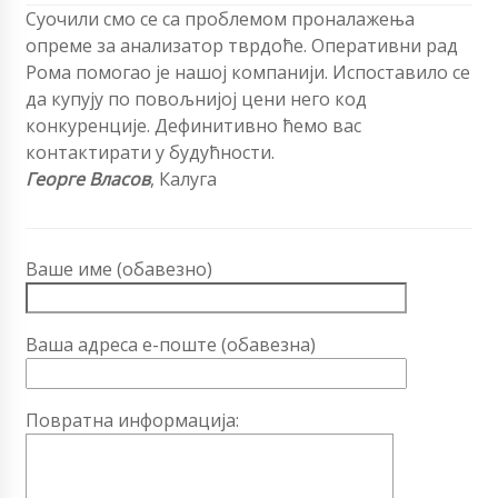
Суочили смо се са проблемом проналажења
опреме за анализатор тврдоће. Оперативни рад
Рома помогао је нашој компанији. Испоставило се
да купују по повољнијој цени него код
конкуренције. Дефинитивно ћемо вас
контактирати у будућности.
Георге Власов
, Калуга
Ваше име (обавезно)
Ваша адреса е-поште (обавезна)
Повратна информација: