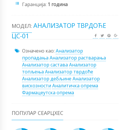
Гаранција:
1 година
АНАЛИЗАТОР ТВРДОЋЕ
МОДЕЛ:
ЦС-01
Означено као:
Анализатор
пропадања
Анализатор растварања
Анализатор састава
Анализатор
топљења
Анализатор тврдоће
Анализатор дебљине
Анализатор
вискозности
Аналитичка опрема
Фармацеутска опрема
ПОПУЛАР СЕАРЦХЕС