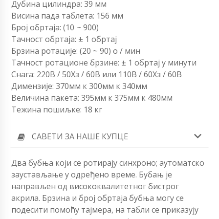
Дубина цилиндра: 39 мм
Висина пада таблета: 156 мм
Број обртаја: (10 ~ 900)
Тачност обртаја: ± 1 обртај
Брзина ротације: (20 ~ 90) о / мин
Тачност ротационе брзине: ± 1 обртај у минути
Снага: 220В / 50Хз / 60В или 110В / 60Хз / 60В
Димензије: 370мм к 300мм к 340мм
Величина пакета: 395мм к 375мм к 480мм
Тежина пошиљке: 18 кг
САВЕТИ ЗА НАШЕ КУПЦЕ
Два бубња који се ротирају синхроно; аутоматско
заустављање у одређено време. Бубањ је
направљен од висококвалитетног бистрог
акрила. Брзина и број обртаја бубња могу се
подесити помоћу тајмера, на табли се приказују