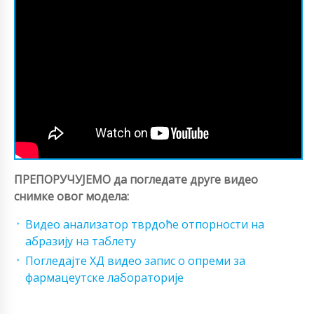
ПРЕПОРУЧУЈЕМО да погледате друге видео
снимке овог модела:
Видео анализатор тврдоће отпорности на
абразију на таблету
Погледајте ХД видео запис о опреми за
фармацеутске лабораторије