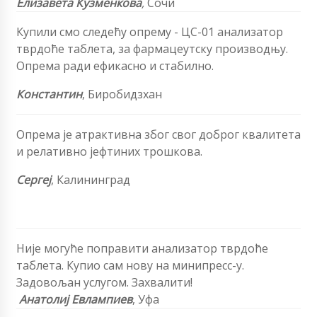
Елизавета Кузменкова
,
Сочи
Купили смо следећу опрему - ЦС-01 анализатор
тврдоће таблета, за фармацеутску производњу.
Опрема ради ефикасно и стабилно.
Константин
, Биробидзхан
Опрема је атрактивна због свог доброг квалитета
и релативно јефтиних трошкова.
Сергеј
, Калининград
Није могуће поправити анализатор тврдоће
таблета. Купио сам нову на минипресс-у.
Задовољан услугом. Захвалити!
Анатолиј Евлампиев
, Уфа