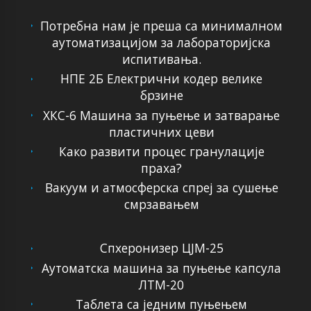
Потребна нам је преша са минималном
аутоматизацијом за лабораторијска
испитивања.
НПЕ 2Б Електрични кодер велике
брзине
ХКС-6 Машина за пуњење и затварање
пластичних цеви
Како развити процес гранулације
праха?
Вакуум и атмосферска спреј за сушење
смрзавањем
Спхеронизер ЦЈМ-25
Аутоматска машина за пуњење капсула
ЛТМ-20
Таблета са једним пуњењем