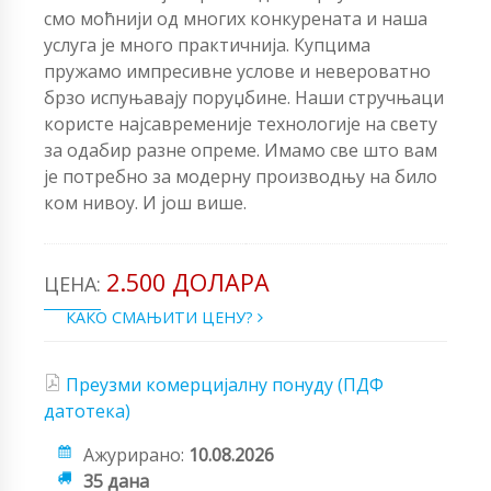
смо моћнији од многих конкурената и наша
услуга је много практичнија. Купцима
пружамо импресивне услове и невероватно
брзо испуњавају поруџбине. Наши стручњаци
користе најсавременије технологије на свету
за одабир разне опреме. Имамо све што вам
је потребно за модерну производњу на било
ком нивоу. И још више.
2.500 ДОЛАРА
ЦЕНА:
КАКО СМАЊИТИ ЦЕНУ?
Преузми комерцијалну понуду (ПДФ
датотека)
Ажурирано:
10.08.2026
35 дана