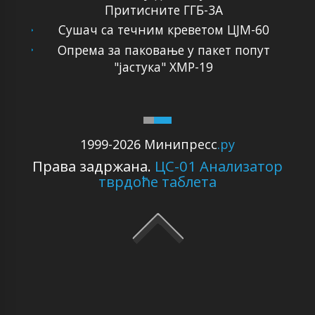
Притисните ГГБ-3А
Сушач са течним креветом ЦЈМ-60
Опрема за паковање у пакет попут
"јастука" ХМР-19
1999-2026 Минипресс
.ру
Права задржана.
ЦС-01 Анализатор
тврдоће таблета