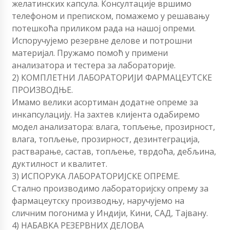
желатинских капсула. Консултације вршимо
телефоном и преписком, помажемо у решавању
потешкоћа приликом рада на нашој опреми.
Испоручујемо резервне делове и потрошни
материјал. Пружамо помоћ у примени
анализатора и тестера за лабораторије.
2) КОМПЛЕТНИ ЛАБОРАТОРИЈИ ФАРМАЦЕУТСКЕ
ПРОИЗВОДЊЕ.
Имамо велики асортиман додатне опреме за
инкапсулацију. На захтев клијента одабиремо
модел анализатора: влага, топљење, прозирност,
влага, топљење, прозирност, дезинтеграција,
растварање, састав, топљење, тврдоћа, дебљина,
дуктилност и квалитет.
3) ИСПОРУКА ЛАБОРАТОРИЈСКЕ ОПРЕМЕ.
Стално производимо лабораторијску опрему за
фармацеутску производњу, наручујемо на
сличним погонима у Индији, Кини, САД, Тајвану.
4) НАБАВКА РЕЗЕРВНИХ ДЕЛОВА