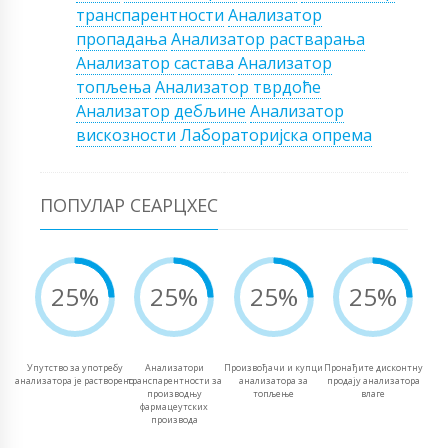
транспарентности
Анализатор
пропадања
Анализатор растварања
Анализатор састава
Анализатор
топљења
Анализатор тврдоће
Анализатор дебљине
Анализатор
вискозности
Лабораторијска опрема
ПОПУЛАР СЕАРЦХЕС
25%
25%
25%
25%
Упутство за употребу
Анализатори
Произвођачи и купци
Пронађите дисконтну
анализатора је растворено
транспарентности за
анализатора за
продају анализатора
производњу
топљење
влаге
фармацеутских
производа