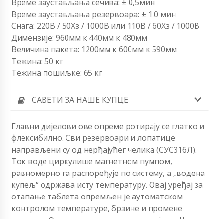
Време заустављања сечива: ± 0,5мин
Време заустављања резервоара: ± 1.0 мин
Снага: 220В / 50Хз / 1000В или 110В / 60Хз / 1000В
Димензије: 960мм к 440мм к 480мм
Величина пакета: 1200мм к 600мм к 590мм
Тежина: 50 кг
Тежина пошиљке: 65 кг
САВЕТИ ЗА НАШЕ КУПЦЕ
Главни дијелови ове опреме ротирају се глатко и
флексибилно. Сви резервоари и лопатице
направљени су од нерђајућег челика (СУС316Л).
Ток воде циркулише магнетном пумпом,
равномерно га распоређује по систему, а „водена
купељ“ одржава исту температуру. Овај уређај за
отапање таблета опремљен је аутоматском
контролом температуре, брзине и промене