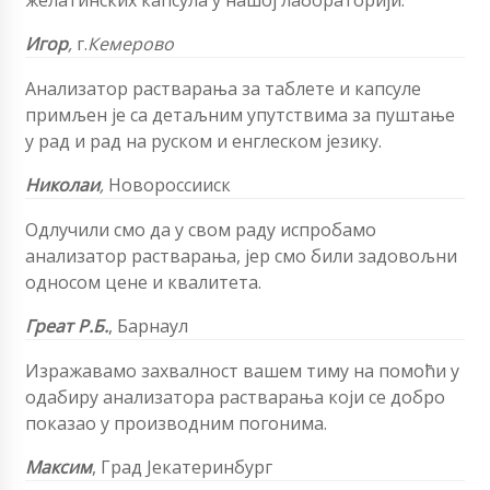
Игор
,
г.
Кемерово
Анализатор растварања за таблете и капсуле
примљен је са детаљним упутствима за пуштање
у рад и рад на руском и енглеском језику.
Николаи
,
Новороссииск
Одлучили смо да у свом раду испробамо
анализатор растварања, јер смо били задовољни
односом цене и квалитета.
Греат Р.Б.
,
Барнаул
Изражавамо захвалност вашем тиму на помоћи у
одабиру анализатора растварања који се добро
показао у производним погонима.
Максим
,
Град Јекатеринбург