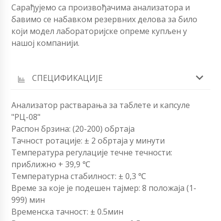
Сарађујемо са произвођачима анализатора и
бавимо се набавком резервних делова за било
који модел лабораторијске опреме купљен у
нашој компанији.
СПЕЦИФИКАЦИЈЕ
Анализатор растварања за таблете и капсуле
"РЦ-08"
Распон брзина: (20-200) обртаја
Тачност ротације: ± 2 обртаја у минути
Температура регулације течне течности:
приближно + 39,9 ℃
Температурна стабилност: ± 0,3 ℃
Време за које је подешен тајмер: 8 положаја (1-
999) мин
Временска тачност: ± 0.5мин