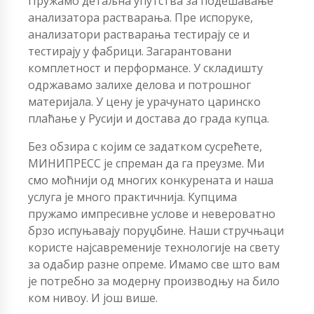
Пружамо детаљна упутства за подешавање
анализатора растварања. Пре испоруке,
анализатори растварања тестирају се и
тестирају у фабрици. Загарантовани
комплетност и перформансе. У складишту
одржавамо залихе делова и потрошног
материјала. У цену је урачунато царинско
плаћање у Русији и достава до града купца.
Без обзира с којим се задатком сусрећете,
МИНИПРЕСС је спреман да га преузме. Ми
смо моћнији од многих конкурената и наша
услуга је много практичнија. Купцима
пружамо импресивне услове и невероватно
брзо испуњавају поруџбине. Наши стручњаци
користе најсавременије технологије на свету
за одабир разне опреме. Имамо све што вам
је потребно за модерну производњу на било
ком нивоу. И још више.