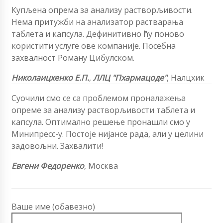
Купљена опрема за анализу растворљивости.
Нема притужби на анализатор растварања
таблета и капсула. Дефинитивно ћу поново
користити услуге ове компаније. Посебна
захвалност Роману Цибулском.
Николаицхенко Е.П.
,
ЛЛЦ "Пхармацоде"
, Налцхик
Суочили смо се са проблемом проналажења
опреме за анализу растворљивости таблета и
капсула. Оптимално решење пронашли смо у
Минипресс-у. Постоје нијансе рада, али у целини
задовољни. Захвалити!
Евгени Федоренко
, Москва
Ваше име (обавезно)