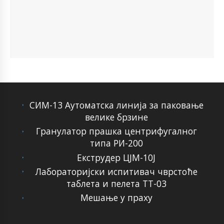
СИМ-13 Аутоматска линија за паковање
велике брзине
Гранулатор прашка центрифугалног
типа РИ-200
Екструдер ЦЈМ-10Ј
Лабораторијски испитивач чврстоће
таблета и пелета ТТ-03
Мешање у праху