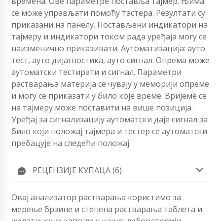
времена. Ове параметре поставља тајмер. Њима
се може управљати помоћу тастера. Резултати су
приказани на панелу. Постављени индикатори на
тајмеру и индикатори током рада уређаја могу се
наизменично приказивати. Аутоматизација: ауто
тест, ауто дијагностика, ауто сигнал. Опрема може
аутоматски тестирати и сигнал. Параметри
растварања материја се чувају у меморији опреме
и могу се приказати у било које време. Вријеме се
на тајмеру може поставити на више позиција.
Уређај за сигнализацију аутоматски даје сигнал за
било који положај тајмера и тестер се аутоматски
пребацује на следећи положај.
РЕЦЕНЗИЈЕ КУПАЦА (6)
Овај анализатор растварања користимо за
мерење брзине и степена растварања таблета и
желатинских капсула у нашој лабораторији.