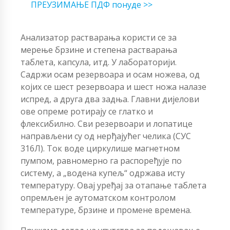
ПРЕУЗИМАЊЕ ПДФ понуде >>
Анализатор растварања користи се за
мерење брзине и степена растварања
таблета, капсула, итд. У лабораторији.
Садржи осам резервоара и осам ножева, од
којих се шест резервоара и шест ножа налазе
испред, а друга два задња. Главни дијелови
ове опреме ротирају се глатко и
флексибилно. Сви резервоари и лопатице
направљени су од нерђајућег челика (СУС
316Л). Ток воде циркулише магнетном
пумпом, равномерно га распоређује по
систему, а „водена купељ“ одржава исту
температуру. Овај уређај за отапање таблета
опремљен је аутоматском контролом
температуре, брзине и промене времена.