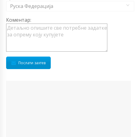
Руска Федерација
Коментар:
Послати захтев