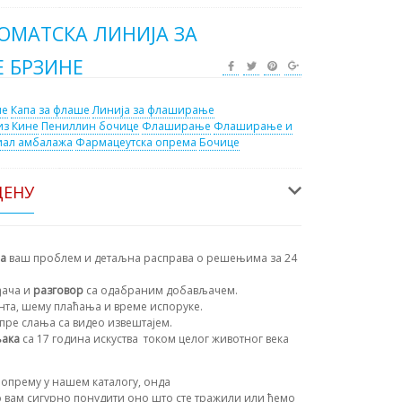
ТОМАТСКА ЛИНИЈА ЗА
 БРЗИНЕ
ме
Капа за флаше
Линија за флаширање
из Кине
Пениллин бочице
Флаширање
Флаширање и
иал амбалажа
Фармацеутска опрема
Бочице
ЦЕНУ
на
ваш проблем и детаљна расправа о решењима за 24
ђача и
разговор
са одабраним добављачем.
ента, шему плаћања и време испоруке.
пре слања са видео извештајем.
њака
са 17 година искуства
током целог животног века
опрему у нашем каталогу, онда
 вам сигурно понудити оно што сте тражили или ћемо