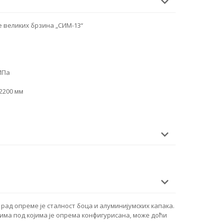
е великих брзина „СИМ-13“
МПа
 2200 мм
 рад опреме је сталност боца и алуминијумских капака.
има под којима је опрема конфигурисана, може доћи