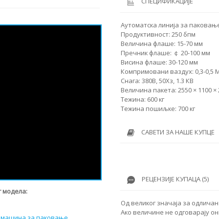
СПЕЦИФИКАЦИЈЕ
Аутоматска линија за паковањ
Продуктивност: 250 бпм
Величина флаше: 15-70 мм
Пречник флаше: ￠ 20-100 мм
Висина флаше: 30-120 мм
Компримовани ваздух: 0,3-0,5 
Снага: 380В, 50Хз, 1.3 КВ
Величина пакета: 2550 × 1100 ×
Тежина: 600 кг
Тежина пошиљке: 700 кг
САВЕТИ ЗА НАШЕ КУПЦЕ
РЕЦЕНЗИЈЕ КУПАЦА (5)
 модела:
Од великог значаја за одличан
Ако величине не одговарају он
х машина за паковање