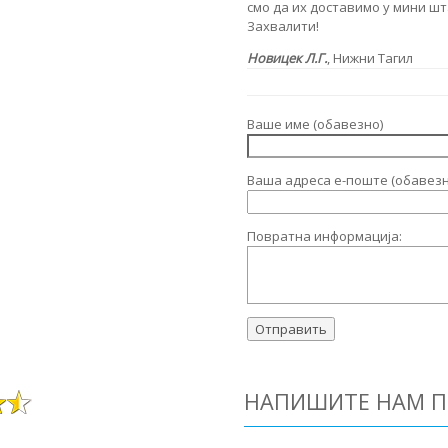
смо да их доставимо у мини шт
Захвалити!
Новицек Л.Г.
, Нижни Тагил
Ваше име (обавезно)
Ваша адреса е-поште (обавезн
Повратна информација:
НАПИШИТЕ НАМ П