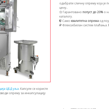
одабрати сличну опрему која је п
цену..
Гарантовано
попуст до 20%
о н
каталогу.
Само
квалитетна опрема
од поу
Флексибилан систем плаћања.
ција ЦБД уља
. Капсуле се користе
зводи опрему за инкапсулацију