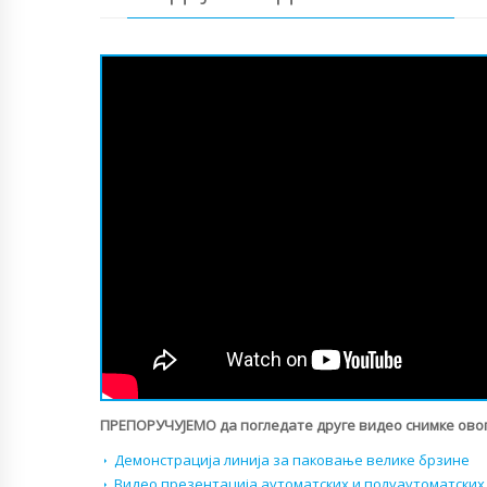
ПРЕПОРУЧУЈЕМО да погледате друге видео снимке овог
Демонстрација линија за паковање велике брзине
Видео презентација аутоматских и полуаутоматски