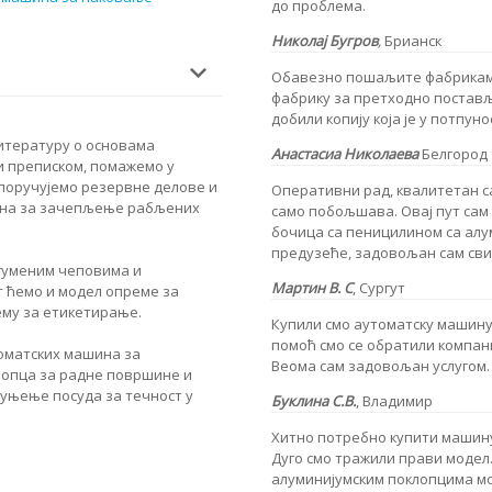
до проблема.
Николај Бугров
,
Брианск
Обавезно пошаљите фабрикама 
фабрику за претходно постављ
добили копију која је у потпун
итературу о основама
Анастасиа Николаева
Белгород
и преписком, помажемо у
оручујемо резервне делове и
Оперативни рад, квалитетан са
ина за зачепљење рабљених
само побољшава. Овај пут сам
бочица са пеницилином са алу
предузеће, задовољан сам сви
гуменим чеповима и
Мартин В. С
, Сургут
т ћемо и модел опреме за
ему за етикетирање.
Купили смо аутоматску машину 
помоћ смо се обратили компани
оматских машина за
Веома сам задовољан услугом.
опца за радне површине и
уњење посуда за течност у
Буклина С.В.
, Владимир
Хитно потребно купити машину
Дуго смо тражили прави модел
алуминијумским поклопцима мо