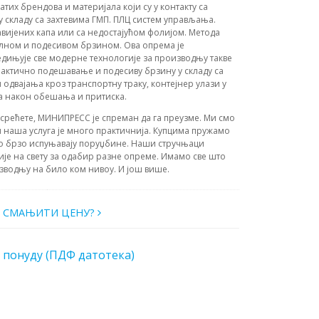
тих брендова и материјала који су у контакту са
у складу са захтевима ГМП. ПЛЦ систем управљања.
вијених капа или са недостајућом фолијом. Метода
илном и подесивом брзином. Ова опрема је
дињује све модерне технологије за производњу такве
рактично подешавање и подесиву брзину у складу са
 одвајања кроз транспортну траку, контејнер улази у
а након обешања и притиска.
усрећете, МИНИПРЕСС је спреман да га преузме. Ми смо
 наша услуга је много практичнија. Купцима пружамо
о брзо испуњавају поруџбине. Наши стручњаци
ије на свету за одабир разне опреме. Имамо све што
зводњу на било ком нивоу. И још више.
О СМАЊИТИ ЦЕНУ?
 понуду (ПДФ датотека)