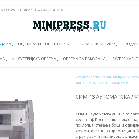
РЕСС.РУ
ТЕЛЕФОН:
+7 495 364 3808
Препоручује се поуздана услуга
ИЈАМА
ОЦЕЊИВАЊЕ ТОП-10 ОПРЕМЕ
НОВА ОПРЕМА 2026
ПРОДАЈ
ЕМА
ИНДУСТРИЈСКА ОПРЕМА
ОПРЕМА ЗА ПАКОВАЊЕ
ЕКСПЕРИМЕНТ
КАТАЛОГ
/
ОПРЕМА СА РЕЦЕНЗИЈАМА
/
АУТОМ
ЛИНИЈЕ ЗА ПАКОВАЊЕ ПРОИЗВОДА ВЕЛИКЕ 
СИМ-13 АУТОМАТСКА ЛИ
СИМ-13 аутоматска линија за пак
делова, тј. Постављање поклопца
поклопца, стезање боца и одвија
другом, овисно о спремницима. 
структуром и има високу ефикас