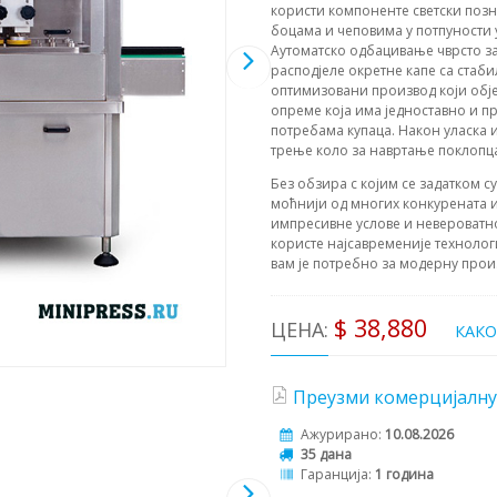
користи компоненте светски позна
боцама и чеповима у потпуности 
Аутоматско одбацивање чврсто за
расподјеле окретне капе са стаб
оптимизовани производ који обје
опреме која има једноставно и п
потребама купаца. Након уласка и
трење коло за навртање поклопц
Без обзира с којим се задатком с
моћнији од многих конкурената и
импресивне услове и невероватн
користе најсавременије технолог
вам је потребно за модерну прои
$ 38,880
ЦЕНА:
КАК
Преузми комерцијалну
Ажурирано:
10.08.2026
35 дана
Гаранција:
1 година