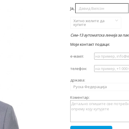
Ја,
Хитно желите да
купите
Сим-13 аутоматска линија за па
Моји контакт подаци:
е-маил:
телефон:
држава:
Руска Федерација
Коментар: