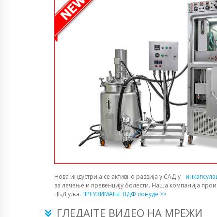
Нова индустрија се активно развија у САД-у -
инкапсула
за лечење и превенцију болести. Наша компанија прои
ЦБД уља.
ПРЕУЗИМАЊЕ ПДФ понуде >>
ГЛЕДАЈТЕ ВИДЕО НА МРЕЖИ