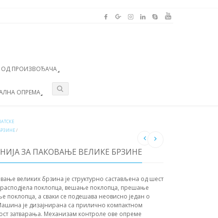
А ОД ПРОИЗВОЂАЧА
АЛНА ОПРЕМА
АТСКЕ
БРЗИНЕ
/
НИЈА ЗА ПАКОВАЊЕ ВЕЛИКЕ БРЗИНЕ
овање великих брзина је структурно састављена од шест
, расподјела поклопца, вешање поклопца, прешање
ње поклопца, а сваки се подешава неовисно један о
Машина је дизајнирана са прилично компактном
ност затварања. Механизам контроле ове опреме