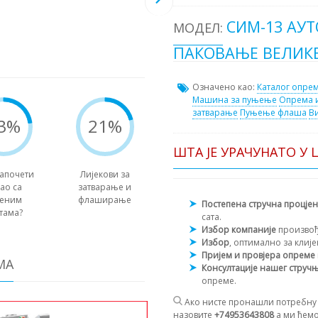
СИМ-13 АУ
МОДЕЛ:
ПАКОВАЊЕ ВЕЛИКЕ
Означено као:
Каталог опре
Машина за пуњење
Опрема 
затварање
Пуњење флаша
В
3%
21%
ШТА ЈЕ УРАЧУНАТО У 
започети
Лијекови за
ао са
затварање и
меним
флаширање
Постепена стручна процје
тама?
сата.
Избор компаније
произво
Избор
, оптимално за клиј
Пријем и провјера опреме
МА
Консултације нашег струч
опреме.
Ако нисте пронашли потребну 
назовите
+74953643808
а ми ћемо