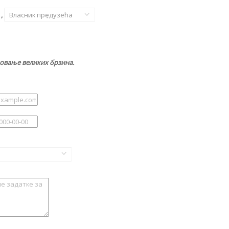
,
Власник предузећа
,
ковање великих брзина.