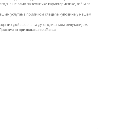
огодна не само за техничке карактеристике, већ и за
ашим услугама приликом следеће куповине у нашем
зданих добављача са дугогодишњом репутацијом.
Практично прихватање плаћања
.