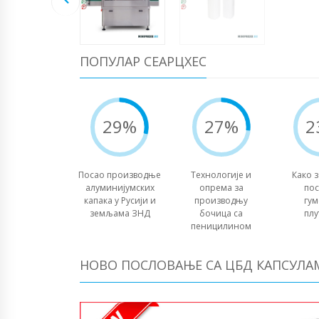
ПОПУЛАР СЕАРЦХЕС
29%
27%
2
Посао производње
Технологије и
Како 
алуминијумских
опрема за
пос
капака у Русији и
производњу
гу
земљама ЗНД
бочица са
плу
пеницилином
НОВО ПОСЛОВАЊЕ СА ЦБД КАПСУЛА