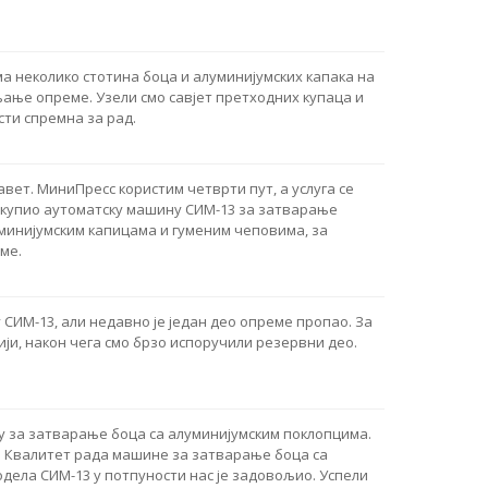
неколико стотина боца и алуминијумских капака на
ање опреме. Узели смо савјет претходних купаца и
ости спремна за рад.
вет. МиниПресс користим четврти пут, а услуга се
 купио аутоматску машину СИМ-13 за затварање
минијумским капицама и гуменим чеповима, за
ме.
СИМ-13, али недавно је један део опреме пропао. За
ји, након чега смо брзо испоручили резервни део.
 за затварање боца са алуминијумским поклопцима.
. Квалитет рада машине за затварање боца са
дела СИМ-13 у потпуности нас је задовољио. Успели