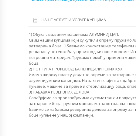
НАШЕ УСЛУГЕ И УСЛУГЕ КУПЦИМА
1) Обука с ваљаним машинама АЛУМИНИЈ ЦАП.
Свим нашим купцима који су купили опрему пружамо л
затварања боца. Обављамо консултације телефоном 
решавању потешкоћа у производњи наше опреме. Исп
потрошни материјал. Пружамо помоћ у примени маш
боца.
2) ПОТПУНА ПРОИЗВОДЊА ПЕНИЦИЛИНСКИХ КУХ.
Имамо широку палету додатне опреме за затварање 
алуминијумским капицама. На захтев клијента одабра
пуњење, машине за прање и стерилизацију боца, опр
3) НАБАВКА РЕЗЕРВНИХ ДЕЛОВА
Сарађујемо са произвођачима аутоматских и полуаут
затварање боца, ручним машинама за котрљање покл
бавимо се набавком резервних делова за опрему за п
боце купљене у нашој компанији.