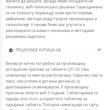
желите да решите, можда ћемо понудити не
техничко, већ технолошко решење. Свакодневно
се на тржишту појављују нове врсте опреме,
амбалаже, методе индустријске производње и
технологије. У овоме ћемо вас упутити и
разговарати са вама о начинима и методама
решавања задатака.
РЕЦЕНЗИЈЕ КУПАЦА (4)
Веома је хитно потребно за производњу
ротационе пресове за таблете СЈП-33. Ова
компанија га има на располагању. Наручио сам га
лако, сви услови и детаљи детаљно су
разговарани са менаџером. У производњу
притисне пелете већ 3 године. Таблетирање се
одвија нон-стоп, а користите таблетер за
одвајање таблета. Погодна навигација по сајту,