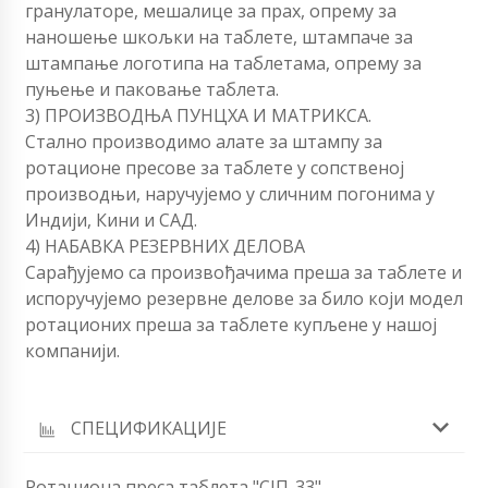
гранулаторе, мешалице за прах, опрему за
наношење шкољки на таблете, штампаче за
штампање логотипа на таблетама, опрему за
пуњење и паковање таблета.
3) ПРОИЗВОДЊА ПУНЦХА И МАТРИКСА.
Стално производимо алате за штампу за
ротационе пресове за таблете у сопственој
производњи, наручујемо у сличним погонима у
Индији, Кини и САД.
4) НАБАВКА РЕЗЕРВНИХ ДЕЛОВА
Сарађујемо са произвођачима преша за таблете и
испоручујемо резервне делове за било који модел
ротационих преша за таблете купљене у нашој
компанији.
СПЕЦИФИКАЦИЈЕ
Ротациона преса таблета "СЈП-33"