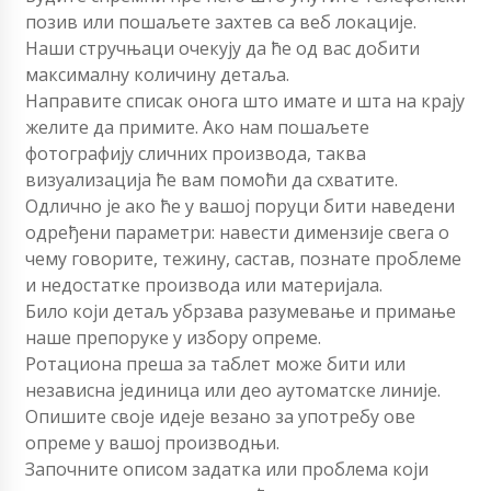
позив или пошаљете захтев са веб локације.
Наши стручњаци очекују да ће од вас добити
максималну количину детаља.
Направите списак онога што имате и шта на крају
желите да примите. Ако нам пошаљете
фотографију сличних производа, таква
визуализација ће вам помоћи да схватите.
Одлично је ако ће у вашој поруци бити наведени
одређени параметри: навести димензије свега о
чему говорите, тежину, састав, познате проблеме
и недостатке производа или материјала.
Било који детаљ убрзава разумевање и примање
наше препоруке у избору опреме.
Ротациона преша за таблет може бити или
независна јединица или део аутоматске линије.
Опишите своје идеје везано за употребу ове
опреме у вашој производњи.
Започните описом задатка или проблема који