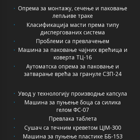
Опрема за монтажу, сечење и паковање
лепљиве траке
Класификација масти према типу
диспергованих система
Проблеми са превлачењем
Машина за паковање чајних врећица и
коверта ТЦ-16
Аутоматска опрема за паковање и
затварање врећа за грануле СЗП-24
Увод у технологију производње капсула
Машина за пуњење боца са силика
гелом ФС-07
Превлака таблета
Сушач са течним креветом ЦЈМ-300
Машина за пуњење пластике ББ-153