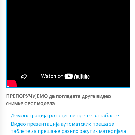
ПРЕПОРУЧУЈЕМО да погледате друге видео
снимке овог модела:
Демонстрација ротационе преше за таблете
Видео презентација аутоматских преша за
таблете за прешање разних расутих материјала