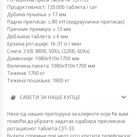
Продуктивност: 120.000 таблета / сат
Дубина пуњења: ≤ 17 мм
Радни притисак: ≤ 80 кН (хидраулички притисак)
Пречник премера: ≤ 13 мм
Дебљина таблета: ≤ 6 мм
Брзина ротације: 16-31 о / мин
Снага: 3 КВ 380В, 50Хз, (220В, 60Хз)
Димензије: 1080к910к1700 мм
Величина пакета: 1080к910к1700 мм
Тежина: 1700 кг
Тежина пошиљке: 1800 кг
САВЕТИ ЗА НАШЕ КУПЦЕ
Неке од наших препорука за клијенте који ће вам
помоћи да убрзате задатак одабира пресликача
ротационог таблета СЈП-33.
Будите спремни пре него што упутите телефонски