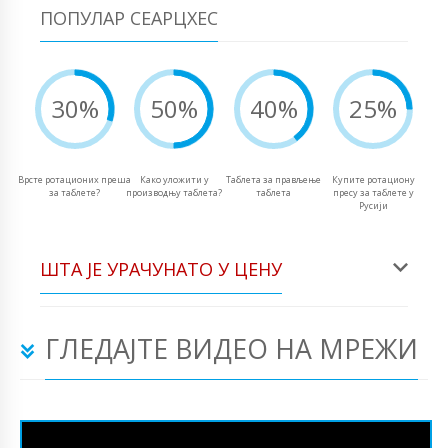
ПОПУЛАР СЕАРЦХЕС
30%
50%
40%
25%
Врсте ротационих преша
Како уложити у
Таблета за прављење
Купите ротациону
за таблете?
производњу таблета?
таблета
пресу за таблете у
Русији
ШТА ЈЕ УРАЧУНАТО У ЦЕНУ
ГЛЕДАЈТЕ ВИДЕО НА МРЕЖИ