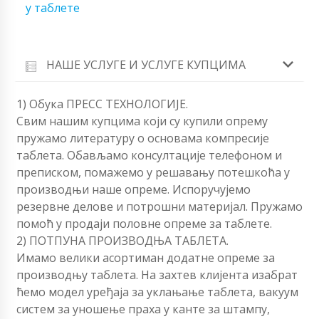
у таблете
НАШЕ УСЛУГЕ И УСЛУГЕ КУПЦИМА
1) Обука ПРЕСС ТЕХНОЛОГИЈЕ.
Свим нашим купцима који су купили опрему
пружамо литературу о основама компресије
таблета. Обављамо консултације телефоном и
преписком, помажемо у решавању потешкоћа у
производњи наше опреме. Испоручујемо
резервне делове и потрошни материјал. Пружамо
помоћ у продаји половне опреме за таблете.
2) ПОТПУНА ПРОИЗВОДЊА ТАБЛЕТА.
Имамо велики асортиман додатне опреме за
производњу таблета. На захтев клијента изабрат
ћемо модел уређаја за уклањање таблета, вакуум
систем за уношење праха у канте за штампу,