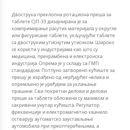
Двострука преклопна ротациона преша за
таблете СЈП-33 дизајнирана је за
компримирање расутих материјала у округле
или фигурисане таблете, укључујући таблете
са двоструким утиснутим утиснком. Широко
се користи у индустријама као што су
медицина, прехрамбена и електронска
индустрија. Опрема је у складу са ГМП
стандардом. Потпуно затворено кућиште за
прешу је израђено од нерђајућег челика и
опремљено је уређајем за уклањање
прашине. Сви покретни делови и делови
преше за таблете обложени су мазивом и
сакривени унутар кућишта. Регулатор
фреквенције и електромагнетно квачило
остварују аутоматско заустављање
аутомобила при преоптерећењима, а