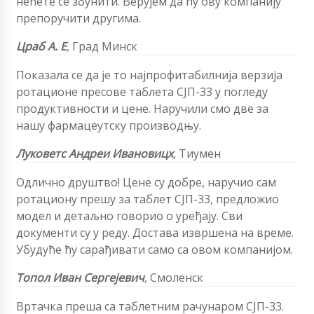
нећете се збунити. Верујем да ћу ову компанију
препоручити другима.
Цраб А. Е
,
Град Минск
Показала се да је то најпрофитабилнија верзија
ротационе пресове таблета СЈП-33 у погледу
продуктивности и цене. Наручили смо две за
нашу фармацеутску производњу.
Луковетс Андреи Ивановицх
,
Тиумен
Одлично друштво! Цене су добре, наручио сам
ротациону прешу за таблет СЈП-33, предложио
модел и детаљно говорио о уређају. Сви
документи су у реду. Достава извршена на време.
Убудуће ћу сарађивати само са овом компанијом.
Топол Иван Сергејевич
, Смоленск
Вртачка преша са таблетним рачунаром СЈП-33.