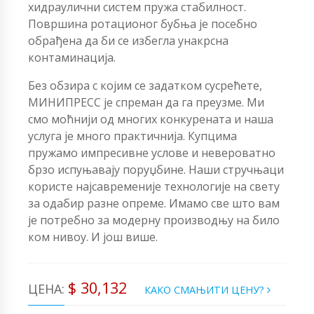
хидраулични систем пружа стабилност.
Површина ротационог бубња је посебно
обрађена да би се избегла унакрсна
контаминација.
Без обзира с којим се задатком сусрећете,
МИНИПРЕСС је спреман да га преузме. Ми
смо моћнији од многих конкурената и наша
услуга је много практичнија. Купцима
пружамо импресивне услове и невероватно
брзо испуњавају поруџбине. Наши стручњаци
користе најсавременије технологије на свету
за одабир разне опреме. Имамо све што вам
је потребно за модерну производњу на било
ком нивоу. И још више.
$ 30,132
ЦЕНА:
КАКО СМАЊИТИ ЦЕНУ?