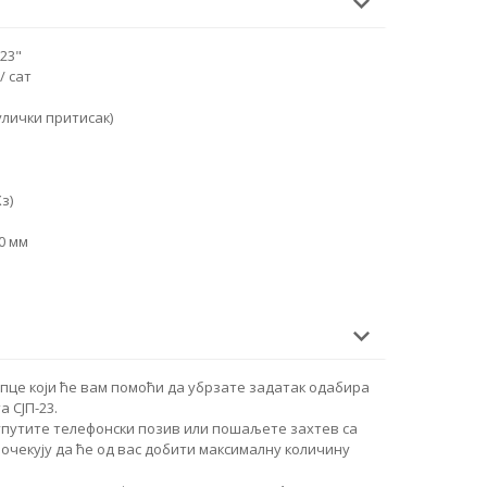
23"
/ сат
улички притисак)
Хз)
0 мм
упце који ће вам помоћи да убрзате задатак одабира
 СЈП-23.
упутите телефонски позив или пошаљете захтев са
очекују да ће од вас добити максималну количину