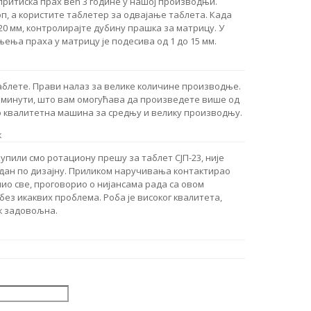
 притиска прах већ 3 године у нашој производњи.
п, а користите таблетер за одвајање таблета. Када
0 мм, контролирајте дубину прашка за матрицу. У
ења праха у матрицу је подесива од 1 до 15 мм.
аблете. Прави налаз за велике количине производње.
у минути, што вам омогућава да произведете више од
ло квалитетна машина за средњу и велику производњу.
к
пили смо ротациону прешу за таблет СЈП-23, није
годан по дизајну. Приликом наручивања контактирао
нио све, проговорио о нијансама рада са овом
без икаквих проблема. Роба је високог квалитета,
к задовољна.