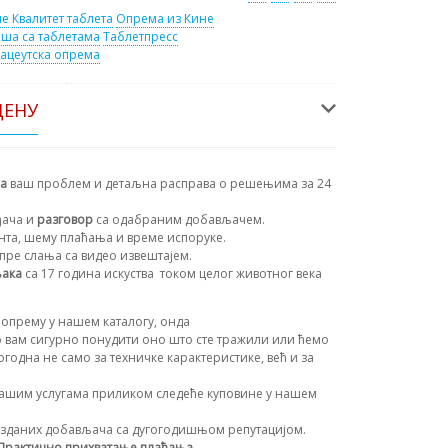
ме
Квалитет таблета
Опрема из Кине
ша са таблетама
Таблетпресс
ацеутска опрема
ЦЕНУ
на
ваш проблем и детаљна расправа о решењима за 24
ђача и
разговор
са одабраним добављачем.
ента, шему плаћања и време испоруке.
пре слања са видео извештајем.
њака
са 17 година искуства
током целог животног века
опрему у нашем каталогу, онда
 вам сигурно понудити оно што сте тражили или ћемо
огодна не само за техничке карактеристике, већ и за
ашим услугама приликом следеће куповине у нашем
зданих добављача са дугогодишњом репутацијом.
Практично прихватање плаћања
.