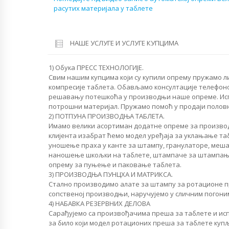
расутих материјала у таблете
НАШЕ УСЛУГЕ И УСЛУГЕ КУПЦИМА
1) Обука ПРЕСС ТЕХНОЛОГИЈЕ.
Свим нашим купцима који су купили опрему пружамо л
компресије таблета. Обављамо консултације телефон
решавању потешкоћа у производњи наше опреме. Исп
потрошни материјал. Пружамо помоћ у продаји половн
2) ПОТПУНА ПРОИЗВОДЊА ТАБЛЕТА.
Имамо велики асортиман додатне опреме за производ
клијента изабрат ћемо модел уређаја за уклањање таб
уношење праха у канте за штампу, гранулаторе, меша
наношење шкољки на таблете, штампаче за штампање
опрему за пуњење и паковање таблета.
3) ПРОИЗВОДЊА ПУНЦХА И МАТРИКСА.
Стално производимо алате за штампу за ротационе п
сопственој производњи, наручујемо у сличним погоним
4) НАБАВКА РЕЗЕРВНИХ ДЕЛОВА
Сарађујемо са произвођачима преша за таблете и ис
за било који модел ротационих преша за таблете купљ