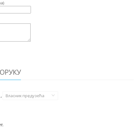
а)
ОРУКУ
,
Власник предузећа
,
т.