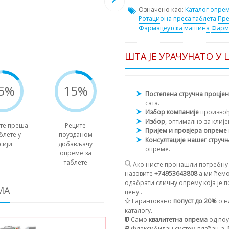
Означено као:
Каталог опре
Ротациона преса таблета
Пре
Фармацеутска машина
Фарм
ШТА ЈЕ УРАЧУНАТО У 
5%
15%
Постепена стручна процје
сата.
Избор компаније
произво
Избор
, оптимално за клиј
те преша
Реците
Пријем и провјера опреме
блете у
поузданом
Консултације нашег струч
сији
добављачу
опреме.
опреме за
таблете
Ако нисте пронашли потребну 
назовите
+74953643808
а ми ћемо
одабрати сличну опрему која је п
МА
цену..
Гарантовано
попуст до 20%
о н
каталогу.
Само
квалитетна опрема
од поу
Флексибилан систем плаћања.