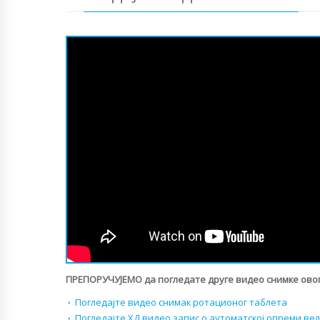
ПРЕПОРУЧУЈЕМО да погледате друге видео снимке овог
Погледајте видео снимак ротационог таблета
Погледајте ХД видео запис о аутоматској опреми в