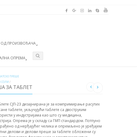
А ОД ПРОИЗВОЂАЧА
АЛНА ОПРЕМА
АТСКЕ ПРЕШЕ
И СОЛИ
/
А ЗА ТАБЛЕТ
блете СЈП-23 дизајнирана је за компримирање расутих
ане таблете, укључујући таблете са двоструким
ористи у индустријама као што су медицина,
трија. Опрема је у складу са ГМП стандардом. Потпуно
зрађено од нерђајућег челика и опремљено је уређајем
тни делови и делови преше за таблете обложени су