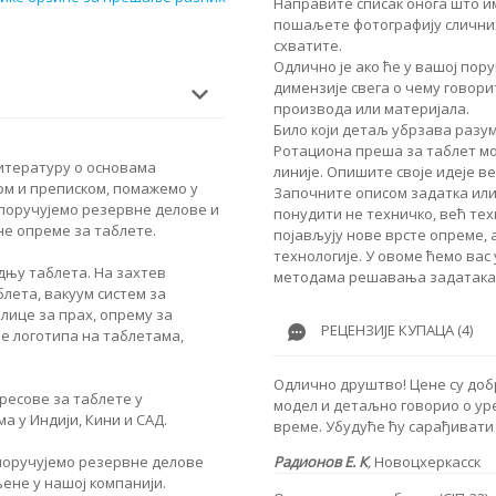
Направите списак онога што им
пошаљете фотографију сличних
схватите.
Одлично је ако ће у вашој по
димензије свега о чему говори
производа или материјала.
Било који детаљ убрзава разу
Ротациона преша за таблет мо
итературу о основама
линије. Опишите своје идеје в
ом и преписком, помажемо у
Започните описом задатка или
оручујемо резервне делове и
понудити не техничко, већ те
е опреме за таблете.
појављују нове врсте опреме,
технологије. У овоме ћемо вас
њу таблета. На захтев
методама решавања задатака
лета, вакуум систем за
лице за прах, опрему за
РЕЦЕНЗИЈЕ КУПАЦА (4)
 логотипа на таблетама,
Одлично друштво! Цене су доб
ресове за таблете у
модел и детаљно говорио о уре
а у Индији, Кини и САД.
време. Убудуће ћу сарађивати 
Радионов Е. К
,
Новоцхеркасск
поручујемо резервне делове
ене у нашој компанији.