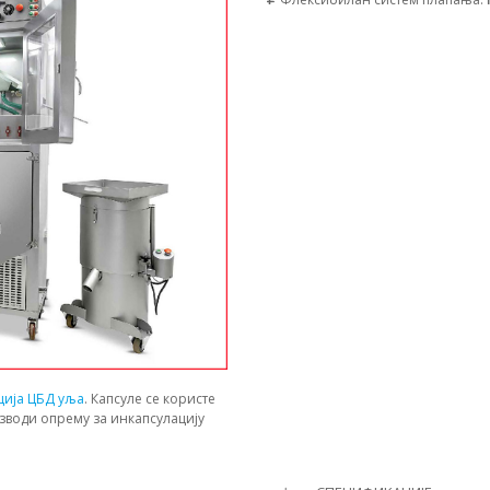
ција ЦБД уља
. Капсуле се користе
зводи опрему за инкапсулацију