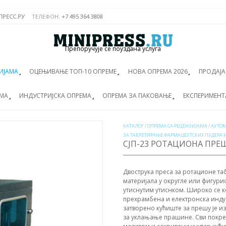
РЕСС.РУ
ТЕЛЕФОН:
+7 495 364 3808
Препоручује се поуздана услуга
ИЈАМА
ОЦЕЊИВАЊЕ ТОП-10 ОПРЕМЕ
НОВА ОПРЕМА 2026
ПРОДАЈ
ЕМА
ИНДУСТРИЈСКА ОПРЕМА
ОПРЕМА ЗА ПАКОВАЊЕ
ЕКСПЕРИМЕНТ
КАТАЛОГ
/
ОПРЕМА СА РЕЦЕНЗИЈАМА
/
АУТОМ
ЗА ТАБЛЕТИРАЊЕ ФАРМАЦЕУТСКИХ ПУДЕРА 
СЈП-23 РОТАЦИОНА ПРЕШ
Двострука преса за ротационе та
материјала у округле или фигурис
утиснутим утиснком. Широко се к
прехрамбена и електронска индус
затворено кућиште за прешу је и
за уклањање прашине. Сви покре