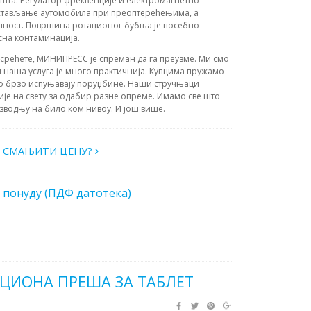
шта. Регулатор фреквенције и електромагнетно
аустављање аутомобила при преоптерећењима, а
лност. Површина ротационог бубња је посебно
сна контаминација.
усрећете, МИНИПРЕСС је спреман да га преузме. Ми смо
 наша услуга је много практичнија. Купцима пружамо
о брзо испуњавају поруџбине. Наши стручњаци
ије на свету за одабир разне опреме. Имамо све што
зводњу на било ком нивоу. И још више.
О СМАЊИТИ ЦЕНУ?
 понуду (ПДФ датотека)
АЦИОНА ПРЕША ЗА ТАБЛЕТ