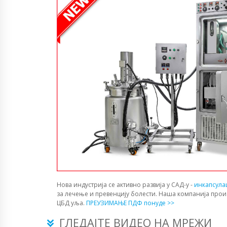
Нова индустрија се активно развија у САД-у -
инкапсула
за лечење и превенцију болести. Наша компанија прои
ЦБД уља.
ПРЕУЗИМАЊЕ ПДФ понуде >>
ГЛЕДАЈТЕ ВИДЕО НА МРЕЖИ