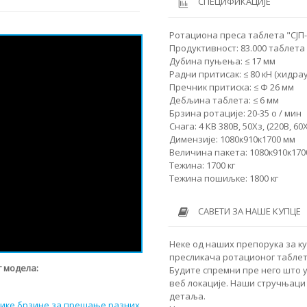
СПЕЦИФИКАЦИЈЕ
Ротациона преса таблета "СЈП-
Продуктивност: 83.000 таблета 
Дубина пуњења: ≤ 17 мм
Радни притисак: ≤ 80 кН (хидра
Пречник притиска: ≤ Φ 26 мм
Дебљина таблета: ≤ 6 мм
Брзина ротације: 20-35 о / мин
Снага: 4 КВ 380В, 50Хз, (220В, 60
Димензије: 1080к910к1700 мм
Величина пакета: 1080к910к170
Тежина: 1700 кг
Тежина пошиљке: 1800 кг
САВЕТИ ЗА НАШЕ КУПЦЕ
Неке од наших препорука за к
пресликача ротационог таблета
 модела:
Будите спремни пре него што 
веб локације. Наши стручњаци 
детаља.
елике брзине за прешање разних