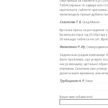
Ова преша за таблете (СЈП-23)
Таблетирање се одвија нон-сто
притискате таблете пречника 2
овом моделу преше дубина пуњ
Схасхкова Т. Б
, Град Минск
Вртачка преса за ротационе т
Брзина ротора: од 20 обртаја 
30 хиљада таблета на сат. Вр
Филипенко Р. Иу
, Северодвинс
Задовољан радом компаније. Ку
било проблема, сајт је врло з
нас је менаџер, детаљно објас
опремом. Склопили смо уговор 
донета мало времена, али ипа
Трубоцхкин А. Р
, Омск
Ваше име (обавезно)