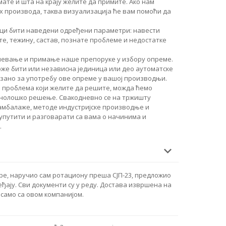
ате и шта на крају желите да примите. Ако нам
 производа, таква визуализација ће вам помоћи да
руци бити наведени одређени параметри: навести
те, тежину, састав, познате проблеме и недостатке
мевање и примање наше препоруке у избору опреме.
же бити или независна јединица или део аутоматске
езано за употребу ове опреме у вашој производњи.
 проблема који желите да решите, можда ћемо
хнолошко решење. Свакодневно се на тржишту
 амбалаже, методе индустријске производње и
 упутити и разговарати са вама о начинима и
.
ре, наручио сам ротациону преша СЈП-23, предложио
ђају. Сви документи су у реду. Достава извршена на
само са овом компанијом.