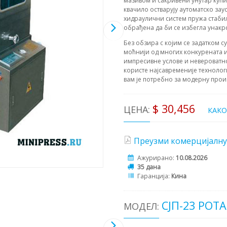
мазивом и сакривени унутар кући
квачило остварују аутоматско з
хидраулични систем пружа стаби
обрађена да би се избегла унакр
Без обзира с којим се задатком с
моћнији од многих конкурената и
импресивне услове и невероватн
користе најсавременије технолог
вам је потребно за модерну прои
$ 30,456
ЦЕНА:
КАК
Преузми комерцијалну
Ажурирано:
10.08.2026
35 дана
Гаранција:
Кина
СЈП-23 РОТ
МОДЕЛ: