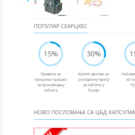
ПОПУЛАР СЕАРЦХЕС
15%
30%
1
Правила за
Купите делове за
Набави
прешање прашка
ротациону пресу
за та
за производњу
за таблете у
Ру
таблета
Русији
НОВО ПОСЛОВАЊЕ СА ЦБД КАПСУЛА