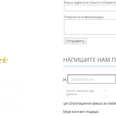
Ваша адреса е-поште (обавезн
Повратна информација:
НАПИШИТЕ НАМ П
Ја,
Хитно желите да
купите
сјп-23 ротациона преша за табле
Моји контакт подаци: