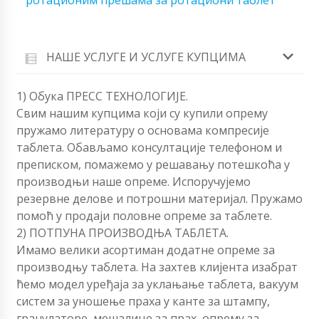
ротационим прешама за ротациони таблет
НАШЕ УСЛУГЕ И УСЛУГЕ КУПЦИМА
1) Обука ПРЕСС ТЕХНОЛОГИЈЕ.
Свим нашим купцима који су купили опрему
пружамо литературу о основама компресије
таблета. Обављамо консултације телефоном и
преписком, помажемо у решавању потешкоћа у
производњи наше опреме. Испоручујемо
резервне делове и потрошни материјал. Пружамо
помоћ у продаји половне опреме за таблете.
2) ПОТПУНА ПРОИЗВОДЊА ТАБЛЕТА.
Имамо велики асортиман додатне опреме за
производњу таблета. На захтев клијента изабрат
ћемо модел уређаја за уклањање таблета, вакуум
систем за уношење праха у канте за штампу,
гранулаторе, мешалице за прах, опрему за