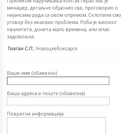
Приликом наручивања контактирао нас је
менаџер, детаљно објаснио све, проговорио о
нијансама рада са овом опремом. Склопили смо
уговор без икаквих проблема. Роба је високог
квалитета, донета мало времена, али ипак
задовољна.
Тиагаи С.П.
, Новоцхебоксарск
Ваше име (обавезно)
Ваша адреса е-поште (обавезна)
Повратна информација: