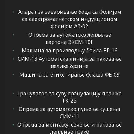
Апарат за заваривање боца са фолијом
са електромагнетском индукционом
фолијом АЗ-02
Опрема за аутоматско лепљење
картона ЗКСМ-10Г
Машина за производњу боила ВР-16
СИМ-13 Аутоматска линија за паковање
велике брзине
Машина за етикетирање флаша ФЕ-09
Гранулатор за суву гранулацију прашка
ГК-25
Опрема за аутоматско пуњење сушења
СИМ-11
Опрема за монтажу, сечење и паковање
лепљиве траке