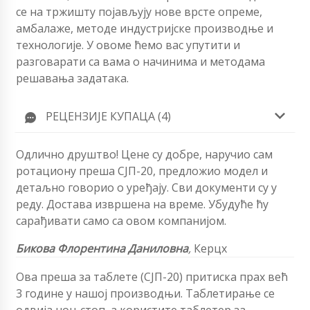
се на тржишту појављују нове врсте опреме,
амбалаже, методе индустријске производње и
технологије. У овоме ћемо вас упутити и
разговарати са вама о начинима и методама
решавања задатака.
РЕЦЕНЗИЈЕ КУПАЦА (4)
Одлично друштво! Цене су добре, наручио сам
ротациону преша СЈП-20, предложио модел и
детаљно говорио о уређају. Сви документи су у
реду. Достава извршена на време. Убудуће ћу
сарађивати само са овом компанијом.
Бикова Флорентина Даниловна
,
Керцх
Ова преша за таблете (СЈП-20) притиска прах већ
3 године у нашој производњи. Таблетирање се