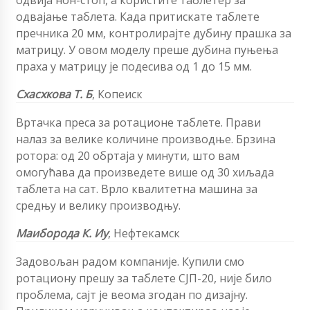
одвија нон-стоп, а користите таблетер за
одвајање таблета. Када притискате таблете
пречника 20 мм, контролирајте дубину прашка за
матрицу. У овом моделу преше дубина пуњења
праха у матрицу је подесива од 1 до 15 мм.
Схасхкова Т. Б
, Копеиск
Вртачка преса за ротационе таблете. Прави
налаз за велике количине производње. Брзина
ротора: од 20 обртаја у минути, што вам
омогућава да произведете више од 30 хиљада
таблета на сат. Врло квалитетна машина за
средњу и велику производњу.
Маиборода К. Иу
, Нефтекамск
Задовољан радом компаније. Купили смо
ротациону прешу за таблете СЈП-20, није било
проблема, сајт је веома згодан по дизајну.