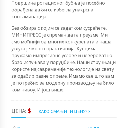
Површина ротационог бубња је посебно
обрађена да би се избегла унакрсна
контаминација.
Без обзира с којим се задатком сусрећете,
МИНИПРЕСС је спреман да га преузме. Ми
смо моћнији од многих конкурената и наша
услуга је много практичнија. Купцима
пружамо импресивне услове и невероватно
брзо испуњавају поруџбине. Наши стручњаци
користе најсавременије технологије на свету
за одабир разне опреме. Имамо све што вам
је потребно за модерну производњу на било
ком нивоу. И још више.
$
ЦЕНА:
КАКО СМАЊИТИ ЦЕНУ?