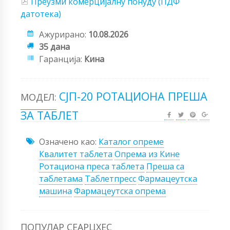
Преузми комерцијалну понуду (ПДФ
датотека)
Ажурирано:
10.08.2026
35 дана
Гаранција:
Кина
СЈП-20 РОТАЦИОНА ПРЕША
МОДЕЛ:
ЗА ТАБЛЕТ
Означено као:
Каталог опреме
Квалитет таблета
Опрема из Кине
Ротациона преса таблета
Преша са
таблетама
Таблетпресс
Фармацеутска
машина
Фармацеутска опрема
ПОПУЛАР СЕАРЦХЕС