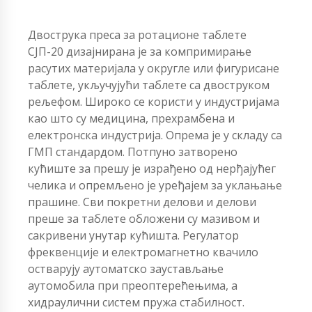
Двострука преса за ротационе таблете
СЈП-20 дизајнирана је за компримирање
расутих материјала у округле или фигурисане
таблете, укључујући таблете са двоструком
рељефом. Широко се користи у индустријама
као што су медицина, прехрамбена и
електронска индустрија. Опрема је у складу са
ГМП стандардом. Потпуно затворено
кућиште за прешу је израђено од нерђајућег
челика и опремљено је уређајем за уклањање
прашине. Сви покретни делови и делови
преше за таблете обложени су мазивом и
сакривени унутар кућишта. Регулатор
фреквенције и електромагнетно квачило
остварују аутоматско заустављање
аутомобила при преоптерећењима, а
хидраулични систем пружа стабилност.