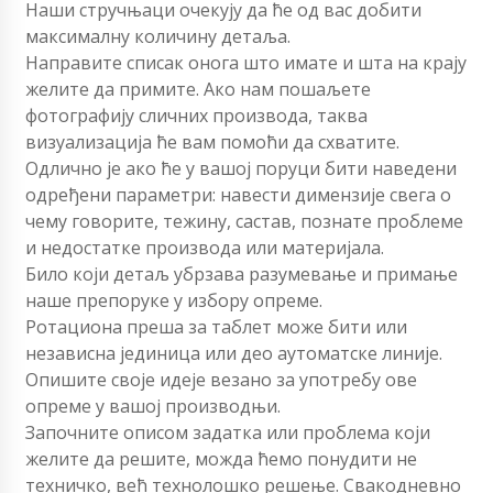
Наши стручњаци очекују да ће од вас добити
максималну количину детаља.
Направите списак онога што имате и шта на крају
желите да примите. Ако нам пошаљете
фотографију сличних производа, таква
визуализација ће вам помоћи да схватите.
Одлично је ако ће у вашој поруци бити наведени
одређени параметри: навести димензије свега о
чему говорите, тежину, састав, познате проблеме
и недостатке производа или материјала.
Било који детаљ убрзава разумевање и примање
наше препоруке у избору опреме.
Ротациона преша за таблет може бити или
независна јединица или део аутоматске линије.
Опишите своје идеје везано за употребу ове
опреме у вашој производњи.
Започните описом задатка или проблема који
желите да решите, можда ћемо понудити не
техничко, већ технолошко решење. Свакодневно