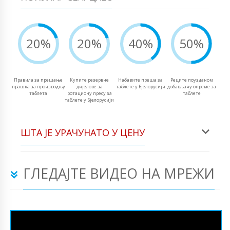
20%
20%
40%
50%
Правила за прешање
Купите резервне
Набавите преша за
Реците поузданом
прашка за производњу
дијелове за
таблете у Бјелорусији
добављачу опреме за
таблета
ротациону пресу за
таблете
таблете у Бјелорусији
ШТА ЈЕ УРАЧУНАТО У ЦЕНУ
ГЛЕДАЈТЕ ВИДЕО НА МРЕЖИ