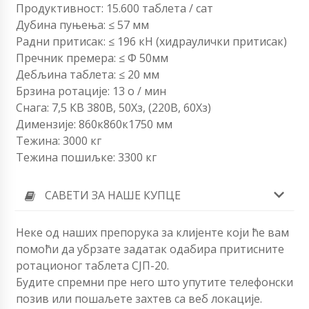
Продуктивност: 15.600 таблета / сат
Дубина пуњења: ≤ 57 мм
Радни притисак: ≤ 196 кН (хидраулички притисак)
Пречник премера: ≤ Φ 50мм
Дебљина таблета: ≤ 20 мм
Брзина ротације: 13 о / мин
Снага: 7,5 КВ 380В, 50Хз, (220В, 60Хз)
Димензије: 860к860к1750 мм
Тежина: 3000 кг
Тежина пошиљке: 3300 кг
САВЕТИ ЗА НАШЕ КУПЦЕ
Неке од наших препорука за клијенте који ће вам
помоћи да убрзате задатак одабира притисните
ротационог таблета СЈП-20.
Будите спремни пре него што упутите телефонски
позив или пошаљете захтев са веб локације.