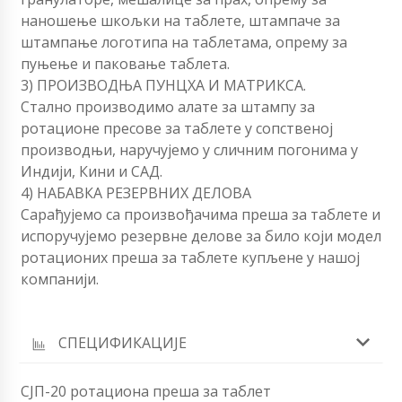
наношење шкољки на таблете, штампаче за
штампање логотипа на таблетама, опрему за
пуњење и паковање таблета.
3) ПРОИЗВОДЊА ПУНЦХА И МАТРИКСА.
Стално производимо алате за штампу за
ротационе пресове за таблете у сопственој
производњи, наручујемо у сличним погонима у
Индији, Кини и САД.
4) НАБАВКА РЕЗЕРВНИХ ДЕЛОВА
Сарађујемо са произвођачима преша за таблете и
испоручујемо резервне делове за било који модел
ротационих преша за таблете купљене у нашој
компанији.
СПЕЦИФИКАЦИЈЕ
СЈП-20 ротациона преша за таблет