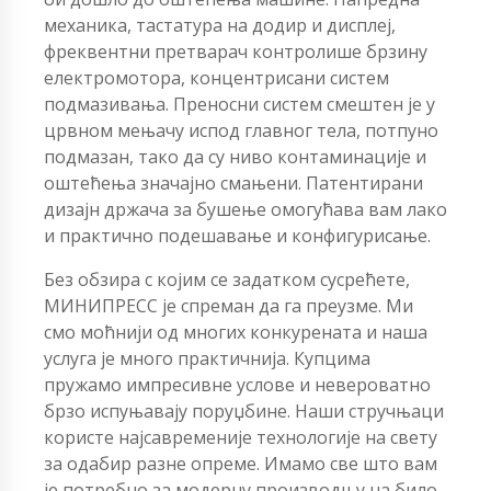
механика, тастатура на додир и дисплеј,
фреквентни претварач контролише брзину
електромотора, концентрисани систем
подмазивања. Преносни систем смештен је у
црвном мењачу испод главног тела, потпуно
подмазан, тако да су ниво контаминације и
оштећења значајно смањени. Патентирани
дизајн држача за бушење омогућава вам лако
и практично подешавање и конфигурисање.
Без обзира с којим се задатком сусрећете,
МИНИПРЕСС је спреман да га преузме. Ми
смо моћнији од многих конкурената и наша
услуга је много практичнија. Купцима
пружамо импресивне услове и невероватно
брзо испуњавају поруџбине. Наши стручњаци
користе најсавременије технологије на свету
за одабир разне опреме. Имамо све што вам
је потребно за модерну производњу на било