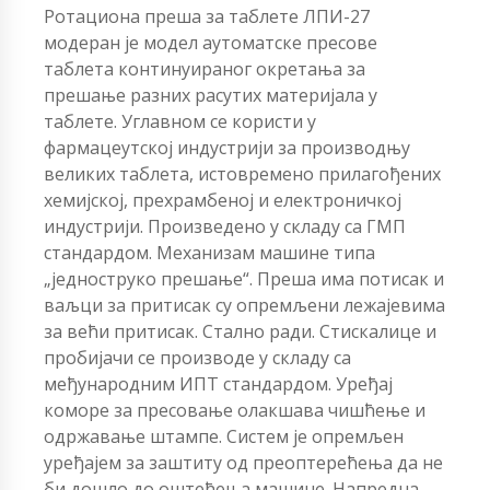
Ротациона преша за таблете ЛПИ-27
модеран је модел аутоматске пресове
таблета континуираног окретања за
прешање разних расутих материјала у
таблете. Углавном се користи у
фармацеутској индустрији за производњу
великих таблета, истовремено прилагођених
хемијској, прехрамбеној и електроничкој
индустрији. Произведено у складу са ГМП
стандардом. Механизам машине типа
„једноструко прешање“. Преша има потисак и
ваљци за притисак су опремљени лежајевима
за већи притисак. Стално ради. Стискалице и
пробијачи се производе у складу са
међународним ИПТ стандардом. Уређај
коморе за пресовање олакшава чишћење и
одржавање штампе. Систем је опремљен
уређајем за заштиту од преоптерећења да не
би дошло до оштећења машине. Напредна