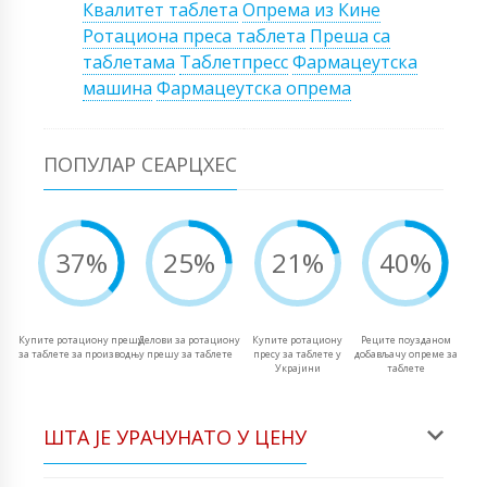
Квалитет таблета
Опрема из Кине
Ротациона преса таблета
Преша са
таблетама
Таблетпресс
Фармацеутска
машина
Фармацеутска опрема
ПОПУЛАР СЕАРЦХЕС
37%
25%
21%
40%
Купите ротациону прешу
Делови за ротациону
Купите ротациону
Реците поузданом
за таблете за производњу
прешу за таблете
пресу за таблете у
добављачу опреме за
Украјини
таблете
ШТА ЈЕ УРАЧУНАТО У ЦЕНУ