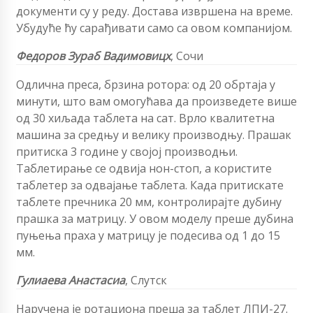
документи су у реду. Достава извршена на време.
Убудуће ћу сарађивати само са овом компанијом.
Федоров Зураб Вадимовицх
, Сочи
Одлична преса, брзина ротора: од 20 обртаја у
минути, што вам омогућава да произведете више
од 30 хиљада таблета на сат. Врло квалитетна
машина за средњу и велику производњу. Прашак
притиска 3 године у својој производњи.
Таблетирање се одвија нон-стоп, а користите
таблетер за одвајање таблета. Када притискате
таблете пречника 20 мм, контролирајте дубину
прашка за матрицу. У овом моделу преше дубина
пуњења праха у матрицу је подесива од 1 до 15
мм.
Гулиаева Анастасиа
, Слутск
Наручена је ротациона преша за таблет ЛПИ-27.