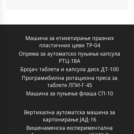
Машина за етикетирање празних
пластичних цеви ТР-04
Опрема за аутоматско пуњење капсула
РТЦ-18А
Бројач таблета и капсула диск ДТ-100
Програмибилна ротациона преса за
таблете ЛПИ-Г-45
Машина за пуњење флаша СП-10
Вертикална аутоматска машина за
картонирање ЈАД-16
Вишенаменска експериментална