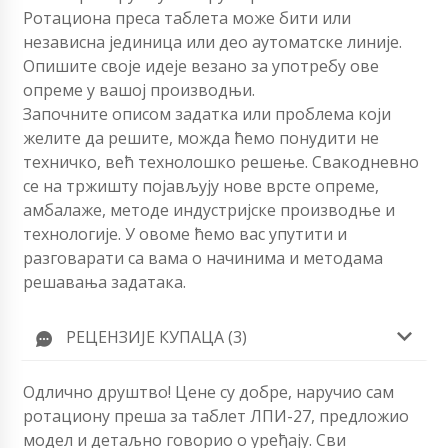
Ротациона преса таблета може бити или
независна јединица или део аутоматске линије.
Опишите своје идеје везано за употребу ове
опреме у вашој производњи.
Започните описом задатка или проблема који
желите да решите, можда ћемо понудити не
техничко, већ технолошко решење. Свакодневно
се на тржишту појављују нове врсте опреме,
амбалаже, методе индустријске производње и
технологије. У овоме ћемо вас упутити и
разговарати са вама о начинима и методама
решавања задатака.
РЕЦЕНЗИЈЕ КУПАЦА (3)
Одлично друштво! Цене су добре, наручио сам
ротациону преша за таблет ЛПИ-27, предложио
модел и детаљно говорио о уређају. Сви