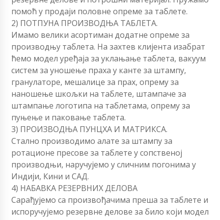
помоћ у продаји половне опреме за таблете.
2) ПОТПУНА ПРОИЗВОДЊА ТАБЛЕТА.
Имамо велики асортиман додатне опреме за
производњу таблета. На захтев клијента изабрат
ћемо модел уређаја за уклањање таблета, вакуум
систем за уношење праха у канте за штампу,
гранулаторе, мешалице за прах, опрему за
наношење шкољки на таблете, штампаче за
штампање логотипа на таблетама, опрему за
пуњење и паковање таблета.
3) ПРОИЗВОДЊА ПУНЦХА И МАТРИКСА.
Стално производимо алате за штампу за
ротационе пресове за таблете у сопственој
производњи, наручујемо у сличним погонима у
Индији, Кини и САД.
4) НАБАВКА РЕЗЕРВНИХ ДЕЛОВА
Сарађујемо са произвођачима преша за таблете и
испоручујемо резервне делове за било који модел