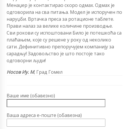
Менаџер је контактирао скоро одмах. Одмах је
одговорила на сва питања. Модел је испоручен по
наруџби. Вртачка преса за ротационе таблете.
Прави налаз за велике количине производње.
Сви рокови су испоштовани Било је потешкоћа са
плаћањем, које су решене у року од неколико
сати. Дефинитивно препоручујем компанију за
сарадњу! Задовољство је што постоје тако
одговорни људи!
Носов Иу. М
, Град Гомел
Ваше име (обавезно)
Ваша адреса е-поште (обавезна)