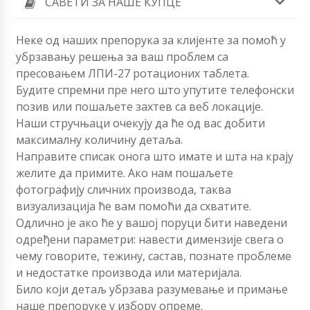
САВЕТИ ЗА НАШЕ КУПЦЕ
Неке од наших препорука за клијенте за помоћ у
убрзавању решења за ваш проблем са
пресовањем ЛПИ-27 ротационих таблета.
Будите спремни пре него што упутите телефонски
позив или пошаљете захтев са веб локације.
Наши стручњаци очекују да ће од вас добити
максималну количину детаља.
Направите списак онога што имате и шта на крају
желите да примите. Ако нам пошаљете
фотографију сличних производа, таква
визуализација ће вам помоћи да схватите.
Одлично је ако ће у вашој поруци бити наведени
одређени параметри: навести димензије свега о
чему говорите, тежину, састав, познате проблеме
и недостатке производа или материјала.
Било који детаљ убрзава разумевање и примање
наше препоруке у избору опреме.