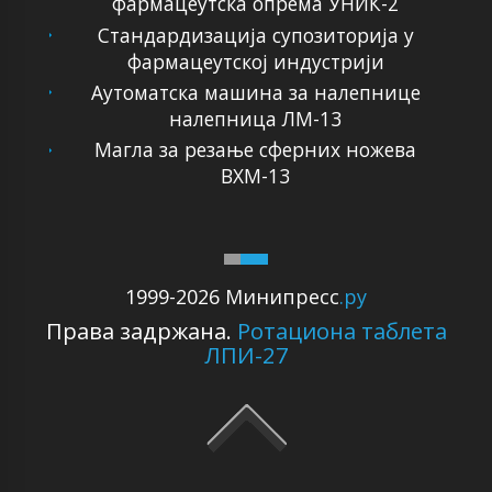
фармацеутска опрема УНИК-2
Стандардизација супозиторија у
фармацеутској индустрији
Аутоматска машина за налепнице
налепница ЛМ-13
Магла за резање сферних ножева
ВХМ-13
1999-2026 Минипресс
.ру
Права задржана.
Ротациона таблета
ЛПИ-27