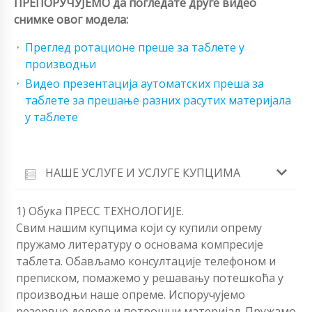
ПРЕПОРУЧУЈЕМО да погледате друге видео
снимке овог модела:
Преглед ротационе преше за таблете у
производњи
Видео презентација аутоматских преша за
таблете за прешање разних расутих материјала
у таблете
НАШЕ УСЛУГЕ И УСЛУГЕ КУПЦИМА
1) Обука ПРЕСС ТЕХНОЛОГИЈЕ.
Свим нашим купцима који су купили опрему
пружамо литературу о основама компресије
таблета. Обављамо консултације телефоном и
преписком, помажемо у решавању потешкоћа у
производњи наше опреме. Испоручујемо
резервне делове и потрошни материјал. Пружамо