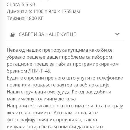
Снага: 5,5 КВ
Димензије: 1100 × 940 × 1755 мм
Тежина: 1800 КГ
САВЕТИ ЗА НАШЕ КУПЦЕ
Неке од наших препорука купцима како би се
убрзало решење вашег проблема са избором
ротационе преше за таблет програмиркираном
брзином ЛПИ-Г-45.
Будите спремни пре него што упутите телефонски
позив или пошаљете захтев са веб локације.
Наши стручњаци очекују да ће од вас добити
максималну количину детаља.
Направите списак онога што имате и шта на крају
желите да примите. Ако нам пошаљете
фотографију сличних производа, таква
визуализација ће вам помоћи да схватите.