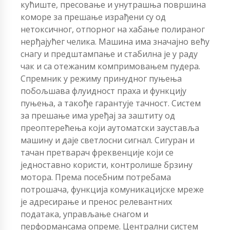
кућиште, пресовање и унутрашња површина
коморе за прешање израђени су од
нетоксичног, отпорног на хабање полираног
нерђајућег челика. Машина има значајно већу
снагу и предштампање и стабилна је у раду
чак и са отежаним компримовањем пудера.
Спремник у режиму принудног пуњења
побољшава флуидност праха и функцију
пуњења, а такође гарантује тачност. Систем
за прешање има уређај за заштиту од
преоптерећења који аутоматски зауставља
машину и даје светлосни сигнал. Сигуран и
тачан претварач фреквенције који се
једноставно користи, контролише брзину
мотора. Према посебним потребама
потрошача, функција комуникацијске мреже
је адресирање и пренос релевантних
података, управљање снагом и
перформансама опреме. Централни систем