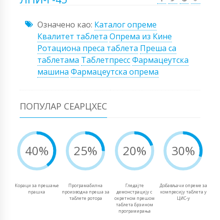
Означено као:
Каталог опреме
Квалитет таблета
Опрема из Кине
Ротациона преса таблета
Преша са
таблетама
Таблетпресс
Фармацеутска
машина
Фармацеутска опрема
ПОПУЛАР СЕАРЦХЕС
40%
25%
20%
30%
Кораци за прешање
Програмабилна
Гледајте
Добављачи опреме за
прашка
производна преша за
демонстрацију с
компресију таблета у
таблете ротора
окретном прешом
ЦИС-у
таблета брзином
програмирања