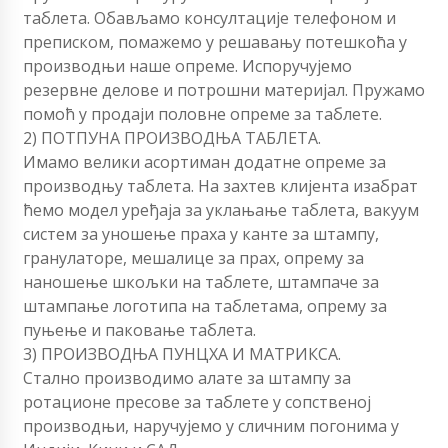
таблета. Обављамо консултације телефоном и
преписком, помажемо у решавању потешкоћа у
производњи наше опреме. Испоручујемо
резервне делове и потрошни материјал. Пружамо
помоћ у продаји половне опреме за таблете.
2) ПОТПУНА ПРОИЗВОДЊА ТАБЛЕТА.
Имамо велики асортиман додатне опреме за
производњу таблета. На захтев клијента изабрат
ћемо модел уређаја за уклањање таблета, вакуум
систем за уношење праха у канте за штампу,
гранулаторе, мешалице за прах, опрему за
наношење шкољки на таблете, штампаче за
штампање логотипа на таблетама, опрему за
пуњење и паковање таблета.
3) ПРОИЗВОДЊА ПУНЦХА И МАТРИКСА.
Стално производимо алате за штампу за
ротационе пресове за таблете у сопственој
производњи, наручујемо у сличним погонима у