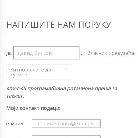
НАПИШИТЕ НАМ ПОРУКУ
Ја,
,
Власник предузећа
,
Хитно желите да
купите
лпи-г-45 програмабилна ротациона преша за
таблет.
Моји контакт подаци:
е-маил: