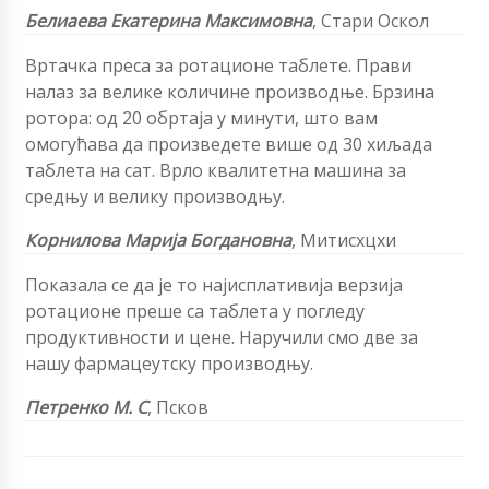
Белиаева Екатерина Максимовна
,
Стари Оскол
Вртачка преса за ротационе таблете. Прави
налаз за велике количине производње. Брзина
ротора: од 20 обртаја у минути, што вам
омогућава да произведете више од 30 хиљада
таблета на сат. Врло квалитетна машина за
средњу и велику производњу.
Корнилова Марија Богдановна
,
Митисхцхи
Показала се да је то најисплативија верзија
ротационе преше са таблета у погледу
продуктивности и цене. Наручили смо две за
нашу фармацеутску производњу.
Петренко М. С
, Псков