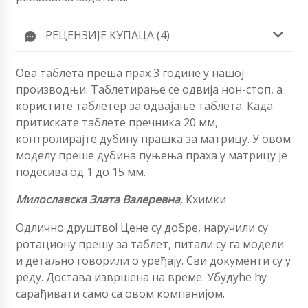
РЕЦЕНЗИЈЕ КУПАЦА (4)
Ова таблета преша прах 3 године у нашој
производњи. Таблетирање се одвија нон-стоп, а
користите таблетер за одвајање таблета. Када
притискате таблете пречника 20 мм,
контролирајте дубину прашка за матрицу. У овом
моделу преше дубина пуњења праха у матрицу је
подесива од 1 до 15 мм.
Милославска Злата Валеревна
,
Кхимки
Одлично друштво! Цене су добре, наручили су
ротациону прешу за таблет, питали су га модели
и детаљно говорили о уређају. Сви документи су у
реду. Достава извршена на време. Убудуће ћу
сарађивати само са овом компанијом.