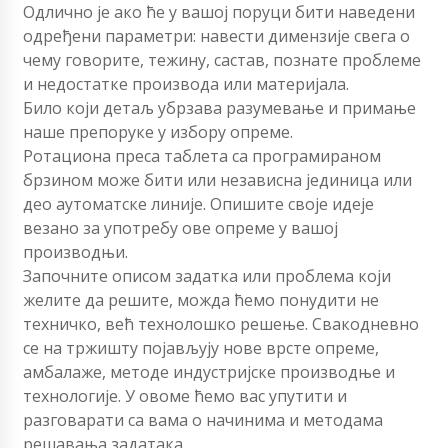
Одлично је ако ће у вашој поруци бити наведени
одређени параметри: навести димензије свега о
чему говорите, тежину, састав, познате проблеме
и недостатке производа или материјала.
Било који детаљ убрзава разумевање и примање
наше препоруке у избору опреме.
Ротациона преса таблета са програмираном
брзином може бити или независна јединица или
део аутоматске линије. Опишите своје идеје
везано за употребу ове опреме у вашој
производњи.
Започните описом задатка или проблема који
желите да решите, можда ћемо понудити не
техничко, већ технолошко решење. Свакодневно
се на тржишту појављују нове врсте опреме,
амбалаже, методе индустријске производње и
технологије. У овоме ћемо вас упутити и
разговарати са вама о начинима и методама
решавања задатака.