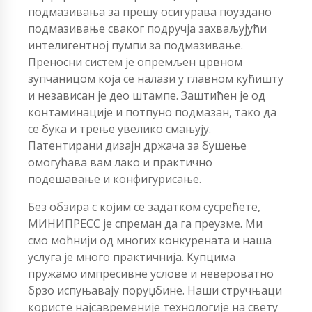
подмазивања за прешу осигурава поуздано
подмазивање сваког подручја захваљујући
интелигентној пумпи за подмазивање.
Преносни систем је опремљен црвном
зупчаницом која се налази у главном кућишту
и независан је део штампе. Заштићен је од
контаминације и потпуно подмазан, тако да
се бука и трење увелико смањују.
Патентирани дизајн држача за бушење
омогућава вам лако и практично
подешавање и конфигурисање.
Без обзира с којим се задатком сусрећете,
МИНИПРЕСС је спреман да га преузме. Ми
смо моћнији од многих конкурената и наша
услуга је много практичнија. Купцима
пружамо импресивне услове и невероватно
брзо испуњавају поруџбине. Наши стручњаци
користе најсавременије технологије на свету