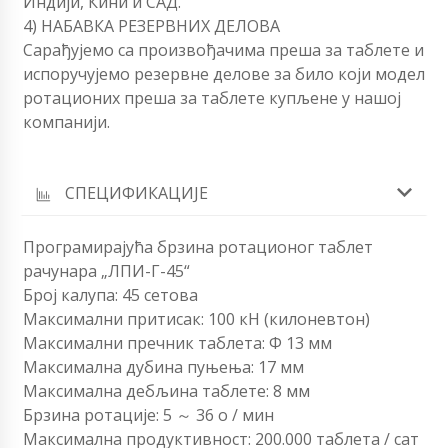
Индији, Кини и САД.
4) НАБАВКА РЕЗЕРВНИХ ДЕЛОВА
Сарађујемо са произвођачима преша за таблете и
испоручујемо резервне делове за било који модел
ротационих преша за таблете купљене у нашој
компанији.
СПЕЦИФИКАЦИЈЕ
Програмирајућа брзина ротационог таблет
рачунара „ЛПИ-Г-45“
Број калупа: 45 сетова
Максимални притисак: 100 кН (килоневтон)
Максимални пречник таблета: Φ 13 мм
Максимална дубина пуњења: 17 мм
Максимална дебљина таблете: 8 мм
Брзина ротације: 5 ～ 36 о / мин
Максимална продуктивност: 200.000 таблета / сат