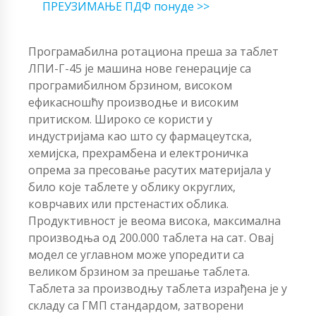
ПРЕУЗИМАЊЕ ПДФ понуде >>
Програмабилна ротациона преша за таблет
ЛПИ-Г-45 је машина нове генерације са
програмибилном брзином, високом
ефикасношћу производње и високим
притиском. Широко се користи у
индустријама као што су фармацеутска,
хемијска, прехрамбена и електроничка
опрема за пресовање расутих материјала у
било које таблете у облику округлих,
коврчавих или прстенастих облика.
Продуктивност је веома висока, максимална
производња од 200.000 таблета на сат. Овај
модел се углавном може упоредити са
великом брзином за прешање таблета.
Таблета за производњу таблета израђена је у
складу са ГМП стандардом, затворени