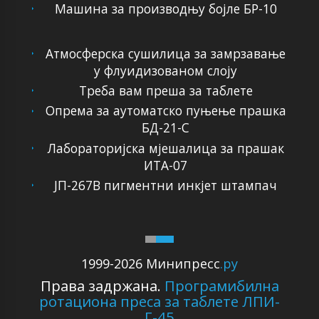
Машина за производњу бојле БР-10
Атмосферска сушилица за замрзавање
у флуидизованом слоју
Треба вам преша за таблете
Опрема за аутоматско пуњење прашка
БД-21-С
Лабораторијска мјешалица за прашак
ИТА-07
ЈП-267В пигментни инкјет штампач
1999-2026 Минипресс
.ру
Права задржана.
Програмибилна
ротациона преса за таблете ЛПИ-
Г-45