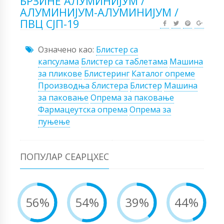
БРЗИНЕ АЛУМИНИЈУМ /
АЛУМИНИЈУМ-АЛУМИНИЈУМ /
ПВЦ СЈП-19
Означено као:
Блистер са
капсулама
Блистер са таблетама
Машина
за пликове
Блистеринг
Каталог опреме
Производња блистера
Блистер
Машина
за паковање
Опрема за паковање
Фармацеутска опрема
Опрема за
пуњење
ПОПУЛАР СЕАРЦХЕС
56%
54%
39%
44%