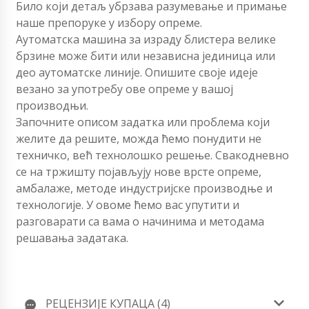
Било који детаљ убрзава разумевање и примање
наше препоруке у избору опреме.
Аутоматска машина за израду блистера велике
брзине може бити или независна јединица или
део аутоматске линије. Опишите своје идеје
везано за употребу ове опреме у вашој
производњи.
Започните описом задатка или проблема који
желите да решите, можда ћемо понудити не
техничко, већ технолошко решење. Свакодневно
се на тржишту појављују нове врсте опреме,
амбалаже, методе индустријске производње и
технологије. У овоме ћемо вас упутити и
разговарати са вама о начинима и методама
решавања задатака.
РЕЦЕНЗИЈЕ КУПАЦА (4)