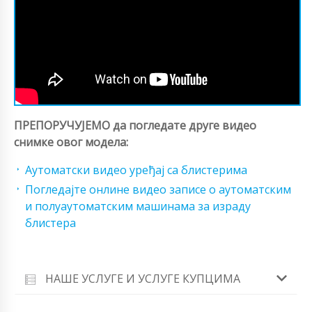
ПРЕПОРУЧУЈЕМО да погледате друге видео
снимке овог модела:
Аутоматски видео уређај са блистерима
Погледајте онлине видео записе о аутоматским
и полуаутоматским машинама за израду
блистера
НАШЕ УСЛУГЕ И УСЛУГЕ КУПЦИМА