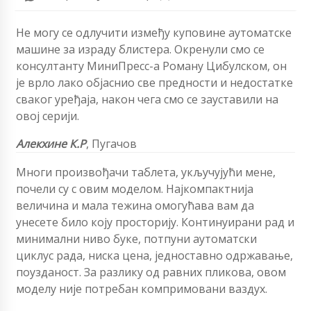
Не могу се одлучити између куповине аутоматске
машине за израду блистера. Окренули смо се
консултанту МиниПресс-а Роману Цибулском, он
је врло лако објаснио све предности и недостатке
сваког уређаја, након чега смо се зауставили на
овој серији.
Алекхине К.Р
, Пугачов
Многи произвођачи таблета, укључујући мене,
почели су с овим моделом. Најкомпактнија
величина и мала тежина омогућава вам да
унесете било коју просторију. Континуирани рад и
минимални ниво буке, потпуни аутоматски
циклус рада, ниска цена, једноставно одржавање,
поузданост. За разлику од равних пликова, овом
моделу није потребан компримовани ваздух.