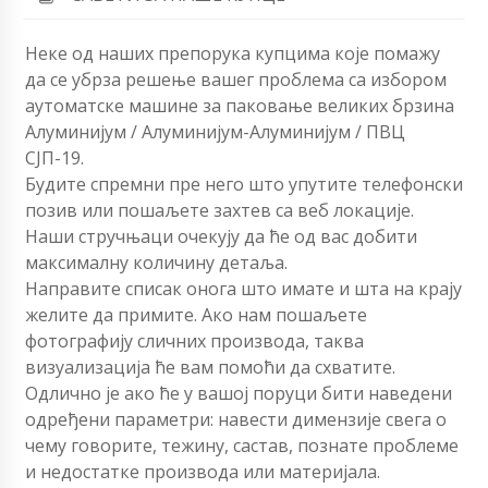
Неке од наших препорука купцима које помажу
да се убрза решење вашег проблема са избором
аутоматске машине за паковање великих брзина
Алуминијум / Алуминијум-Алуминијум / ПВЦ
СЈП-19.
Будите спремни пре него што упутите телефонски
позив или пошаљете захтев са веб локације.
Наши стручњаци очекују да ће од вас добити
максималну количину детаља.
Направите списак онога што имате и шта на крају
желите да примите. Ако нам пошаљете
фотографију сличних производа, таква
визуализација ће вам помоћи да схватите.
Одлично је ако ће у вашој поруци бити наведени
одређени параметри: навести димензије свега о
чему говорите, тежину, састав, познате проблеме
и недостатке производа или материјала.