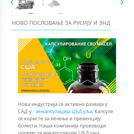
НОВО ПОСЛОВАЊЕ ЗА РУСИЈУ И ЗНД
Нова индустрија се активно развија у
САД-у -
инкапсулација ЦБД уља
. Капсуле
се користе за лечење и превенцију
болести. Наша компанија производи
опрему за инкапсулацију ЦБД уља.