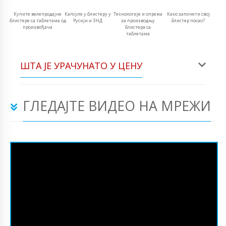
Купите велепродајне
Капсуле у блистеру у
Технологије и опрема
Како започети свој
блистере са таблетама од
Русији и ЗНД
за производњу
блистер посао?
произвођача
блистера са
таблетама
ШТА ЈЕ УРАЧУНАТО У ЦЕНУ
ГЛЕДАЈТЕ ВИДЕО НА МРЕЖИ