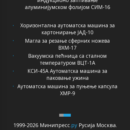
индукционо заптивање
алуминијумском фолијом СИМ-16
Хоризонтална аутоматска машина за
картонирање ЈАД-10
Магла за резање сферних ножева
ВХМ-17
Вакуумска пећница са сталном
температуром ВЦТ-1А
КСИ-45А Аутоматска машина за
паковање ужина
Аутоматска машина за пуњење капсула
ХМР-9
1999-2026 Минипресс
.ру
Русија Москва.