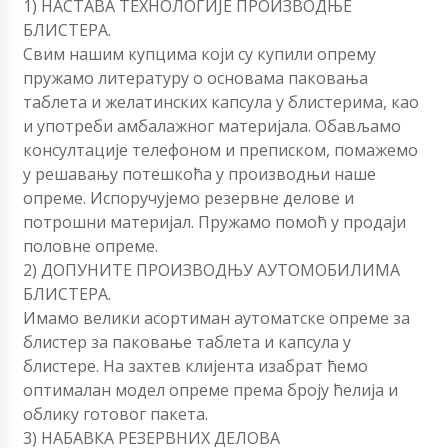
1) НАСТАВА ТЕХНОЛОГИЈЕ ПРОИЗВОДЊЕ
БЛИСТЕРА.
Свим нашим купцима који су купили опрему
пружамо литературу о основама паковања
таблета и желатинских капсула у блистерима, као
и употреби амбалажног материјала. Обављамо
консултације телефоном и преписком, помажемо
у решавању потешкоћа у производњи наше
опреме. Испоручујемо резервне делове и
потрошни материјал. Пружамо помоћ у продаји
половне опреме.
2) ДОПУНИТЕ ПРОИЗВОДЊУ АУТОМОБИЛИМА
БЛИСТЕРА.
Имамо велики асортиман аутоматске опреме за
блистер за паковање таблета и капсула у
блистере. На захтев клијента изабрат ћемо
оптималан модел опреме према броју ћелија и
облику готовог пакета.
3) НАБАВКА РЕЗЕРВНИХ ДЕЛОВА