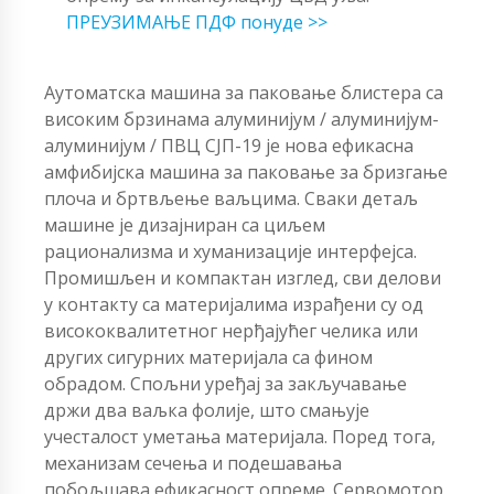
ПРЕУЗИМАЊЕ ПДФ понуде >>
Аутоматска машина за паковање блистера са
високим брзинама алуминијум / алуминијум-
алуминијум / ПВЦ СЈП-19 је нова ефикасна
амфибијска машина за паковање за бризгање
плоча и бртвљење ваљцима. Сваки детаљ
машине је дизајниран са циљем
рационализма и хуманизације интерфејса.
Промишљен и компактан изглед, сви делови
у контакту са материјалима израђени су од
висококвалитетног нерђајућег челика или
других сигурних материјала са фином
обрадом. Спољни уређај за закључавање
држи два ваљка фолије, што смањује
учесталост уметања материјала. Поред тога,
механизам сечења и подешавања
побољшава ефикасност опреме. Сервомотор