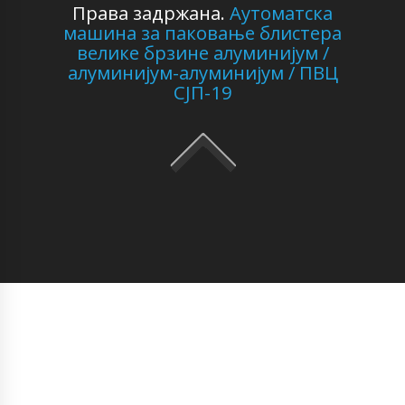
Права задржана.
Аутоматска
машина за паковање блистера
велике брзине алуминијум /
алуминијум-алуминијум / ПВЦ
СЈП-19