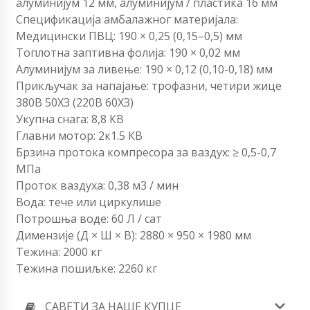
алуминијум 12 мм, алуминијум / пластика 16 мм
Спецификација амбалажног материјала:
Медицински ПВЦ: 190 × 0,25 (0,15–0,5) мм
Топлотна заптивна фолија: 190 × 0,02 мм
Алуминијум за ливење: 190 × 0,12 (0,10-0,18) мм
Прикључак за напајање: трофазни, четири жице
380В 50ХЗ (220В 60ХЗ)
Укупна снага: 8,8 КВ
Главни мотор: 2к1.5 КВ
Брзина протока компресора за ваздух: ≥ 0,5-0,7
МПа
Проток ваздуха: 0,38 м3 / мин
Вода: тече или циркулише
Потрошња воде: 60 Л / сат
Димензије (Д × Ш × В): 2880 × 950 × 1980 мм
Тежина: 2000 кг
Тежина пошиљке: 2260 кг
САВЕТИ ЗА НАШЕ КУПЦЕ