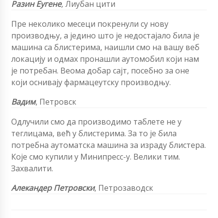
Разин Еугене
,
Лиубан цити
Пре неколико месеци покренули су нову
производњу, а једино што је недостајало била је
машина са блистерима, наишли смо на вашу веб
локацију и одмах пронашли аутомобил који нам
је потребан. Веома добар сајт, посебно за оне
који оснивају фармацеутску производњу.
Вадим
,
Петровск
Одлучили смо да производимо таблете не у
теглицама, већ у блистерима. За то је била
потребна аутоматска машина за израду блистера.
Које смо купили у Минипресс-у. Велики тим.
Захвалити.
Алекандер Петровски
, Петрозаводск