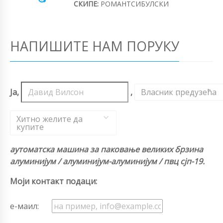
СКИПЕ:
РОМАНТСИБУЛСКИ
НАПИШИТЕ НАМ ПОРУКУ
Ја,
,
Власник предузећа
,
Хитно желите да
купите
аутоматска машина за паковање великих брзина
алуминијум / алуминијум-алуминијум / пвц сјп-19.
Моји контакт подаци:
е-маил: