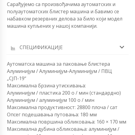
Сарађујемо са произвођачима аутоматских и
полуаутоматских блистер машина и бавимо се
набавком резервних делова за било који модел
машина купљених у нашој компанији.
СПЕЦИФИКАЦИЈЕ
Аутоматска машина за паковање блистера
Алуминијум / Алуминијум-Алуминијум / ПВЦ
„СЈП-19“
Максимална брзина утискивања:
Алуминијум / пластика 200 о / мин (стандардно)
Алуминијум / алуминијум 100 о / мин
Максимална продуктивност: 28800 плоча / сат
Опсег подешавања путовања: 180 мм
Максимална површина обликовања: 160 × 170 мм
Максимална дубина обликовања: алуминијум /