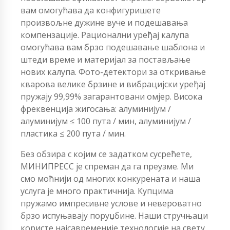
вам омогућава да конфигуришете
произвољне дужине вуче и подешавања
компензације. Рационални уређај калупа
омогућава вам брзо подешавање шаблона и
штеди време и материјал за постављање
нових калупа. Фото-детектори за откривање
кварова велике брзине и вибрацијски уређај
пружају 99,99% загарантовани омјер. Висока
фреквенција жигосања: алуминијум /
алуминијум ≤ 100 пута / мин, алуминијум /
пластика ≤ 200 пута / мин.
Без обзира с којим се задатком сусрећете,
МИНИПРЕСС је спреман да га преузме. Ми
смо моћнији од многих конкурената и наша
услуга је много практичнија. Купцима
пружамо импресивне услове и невероватно
брзо испуњавају поруџбине. Наши стручњаци
користе најсавременије технологије на свету