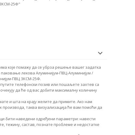
"ЗКСМ-25Ф"
има које помажу да се убрза решење вашег задатка
 паковање лекова Алуминијум-ПВЦ-Алуминијум /
инијум-ПВЦ ЗКСМ-25Ф.
упутите телефонски позив или пошаљете захтев са
очекују да ће од вас добити максималну количину
ате и шта на крају желите да примите. Ако нам
 производа, таква визуализација ће вам помоћи да
руци бити наведени одређени параметри: навести
те, тежину, састав, познате проблеме и недостатке