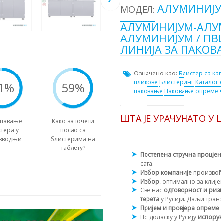
АЛУМИНИЈУ
МОДЕЛ:
АЛУМИНИЈУМ-АЛУ
АЛУМИНИЈУМ / ПВ
ЛИНИЈА ЗА ПАКОВ
Означено као:
Блистер са ка
пликове
Блистеринг
Каталог
1%
59%
паковање
Паковање опреме
ШТА ЈЕ УРАЧУНАТО У 
шавање
Како започети
тера у
посао са
зводњи
блистерима на
таблету?
Постепена стручна процје
сата.
Избор компаније
произво
Избор
, оптимално за клиј
Све нас
одговорност и риз
терета
у Русији. Даљи тран
Пријем и провјера опреме
По доласку у Русију
испорук