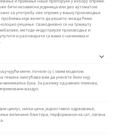
мевање и примање наше препоруке у избору опреме.
же бити независна јединица или део аутоматске
езано за употребу ове опреме у вашој производњи.
 проблема који желите да решите, можда ћемо
хнолошко решење. Свакодневно се на тржишту
 амбалаже, методе индустријске производње и
 упутити и разговарати са вама о начинима и
.
ључујући мене, почели су с овим моделом.
а тежина омогућава вам да унесете било коју
и минимална бука. За разлику од равних пликова,
мпримовани ваздух.
дни циклус, ниска цена, једноставно одржавање,
чење величине блистера, перформанси на сат, лагана
а.