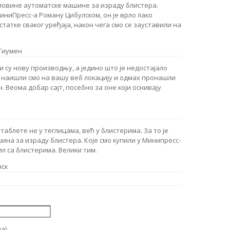
уповине аутоматске машине за израду блистера.
иниПресс-а Роману Цибулском, он је врло лако
татке сваког уређаја, након чега смо се зауставили на
 Тиумен
 су нову производњу, а једино што је недостајало
, наишли смо на вашу веб локацију и одмах пронашли
. Веома добар сајт, посебно за оне који оснивају
аблете не у теглицама, већ у блистерима. За то је
на за израду блистера. Које смо купили у Минипресс-
ил са блистерима. Велики тим.
нск
а)