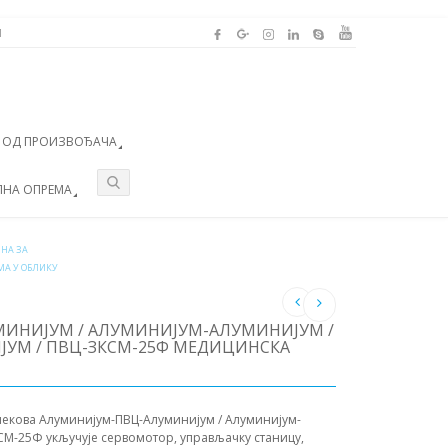
И
А ОД ПРОИЗВОЂАЧА
ЛНА ОПРЕМА
НА ЗА
А У ОБЛИКУ
ИНИЈУМ / АЛУМИНИЈУМ-АЛУМИНИЈУМ /
УМ / ПВЦ-ЗКСМ-25Ф МЕДИЦИНСКА
лекова Алуминијум-ПВЦ-Алуминијум / Алуминијум-
СМ-25Ф укључује сервомотор, управљачку станицу,