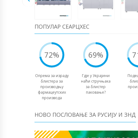
ПОПУЛАР СЕАРЦХЕС
72%
69%
7
Опрема за израду
Гдје у Украјини
Поде
блистера за
наћи стручњака
блис
производњу
за блистер
прои
фармацеутских
паковање?
производа
НОВО ПОСЛОВАЊЕ ЗА РУСИЈУ И ЗНД