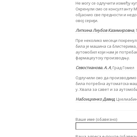
Не могу се одлучити између к
Окренули смо се консултанту М
објаснио све предности и недос
овој серији.
Литкина Лиубов Казимировна
,
Пре неколико месеци покренули
била је машина са блистерима
аутомобил који нам је потребан
фармацеутску производњу.
Севостианова. А. А
,
Град Гомел
Одлучили смо да производимо т
била потребна аутоматска маши
у. Хвала за савет и за аутомоб
Набоицхенко Давид
, Цхелиаби
Ваше име (обавезно)
Ваша адреса е-поште (обавезн