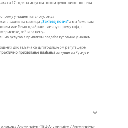
њака
са 17 година искуства
током целог животног века
опрему у нашем каталогу, онда
сите захтев на картици
„Захтевај позив“
а ми ћемо вам
ажили или ћемо одабрати сличну опрему која је
теристике, већ и за цену..
ашим услугама приликом следеће куповине у нашем
зданих добављача са дугогодишњом репутацијом.
Практично прихватање плаћања
за купце из Русије и
е лекова Алуминијум-ПВЦ-Алуминијум / Алуминијум-