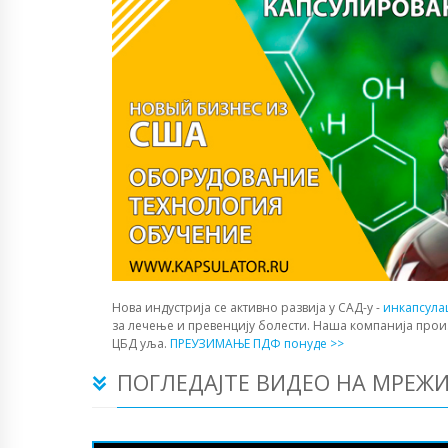
Нова индустрија се активно развија у САД-у -
инкапсула
за лечење и превенцију болести. Наша компанија прои
ЦБД уља.
ПРЕУЗИМАЊЕ ПДФ понуде >>
ПОГЛЕДАЈТЕ ВИДЕО НА МРЕЖ