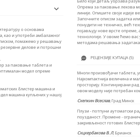
Било који детаљ убрзава разу
Опрема за паковање лекова мо
линије. Опишите своје идеје в
Започните описом задатка или
понудити не техничко, већ те
итературу о основама
појављују нове врсте опреме,
а, као и употреби амбалажног
технологије. У овоме ћемо вас
еписком, помажемо у решавању
методама решавања задатака
 резервне делове и потрошни
РЕЦЕНЗИЈЕ КУПАЦА (5)
.
ер за паковање таблета и
о оптималан модел опреме
Многи произвођачи таблета, ук
Најкомпактнија величина и мал
просторију. Континуирани рад 
оматских блистер машина и
овом моделу није потребан ко
одел машина купљених у нашој
Схепкин Всеслав
,
Град Минск
Плузи - потпуни аутоматски ра
поузданост. Промене - ограни
закривљеност готових блистер
Схцхербакова В. Л
,
Брианск