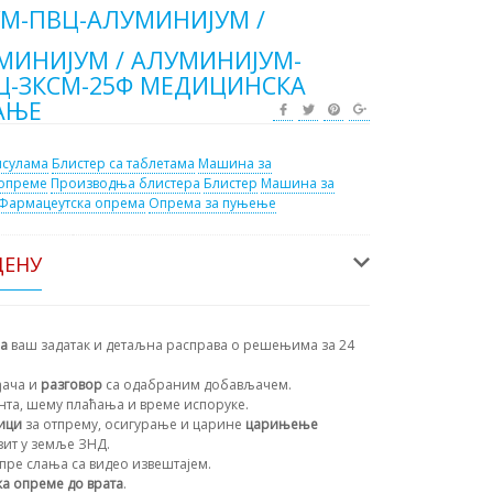
М-ПВЦ-АЛУМИНИЈУМ /
МИНИЈУМ / АЛУМИНИЈУМ-
Ц-ЗКСМ-25Ф МЕДИЦИНСКА
АЊЕ
псулама
Блистер са таблетама
Машина за
 опреме
Производња блистера
Блистер
Машина за
Фармацеутска опрема
Опрема за пуњење
ЦЕНУ
на
ваш задатак и детаљна расправа о решењима за 24
ђача и
разговор
са одабраним добављачем.
ента, шему плаћања и време испоруке.
ици
за отпрему, осигурање и царине
царињење
зит у земље ЗНД.
пре слања са видео извештајем.
а опреме до врата
.