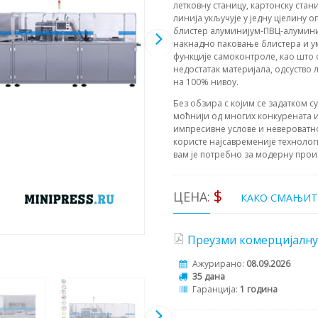
летковну станицу, картонску ста
линија укључује у једну цјелину
блистер алуминијум-ПВЦ-алуминиј
накнадно паковање блистера и ум
функције самоконтроле, као што 
недостатак материјала, одсуство л
на 100% нивоу.
Без обзира с којим се задатком с
моћнији од многих конкурената и
импресивне услове и невероватн
користе најсавременије технолог
вам је потребно за модерну прои
$
ЦЕНА:
КАКО СМАЊИТ
Преузми комерцијалну
Ажурирано:
08.09.2026
35 дана
Гаранција:
1 година