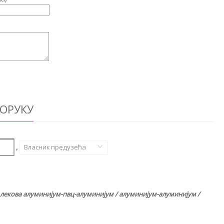
ОРУКУ
,
Власник предузећа
,
 лекова алуминијум-пвц-алуминијум / алуминијум-алуминијум /