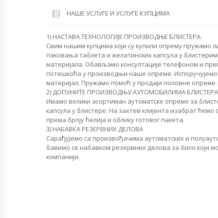
НАШЕ УСЛУГЕ И УСЛУГЕ КУПЦИМА
1) НАСТАВА ТЕХНОЛОГИЈЕ ПРОИЗВОДЊЕ БЛИСТЕРА.
Свим нашим купцима који су купили опрему пружамо л
паковања таблета и желатинских капсула у блистерим
материјала. Обављамо консултације телефоном и пр
потешкоћа у производњи наше опреме. Испоручујемо
материјал. Пружамо помоћ у продаји половне опреме.
2) ДОПУНИТЕ ПРОИЗВОДЊУ АУТОМОБИЛИМА БЛИСТЕРА
Имамо велики асортиман аутоматске опреме за блист
капсула у блистере. На захтев клијента изабрат ћем
према броју ћелија и облику готовог пакета.
3) НАБАВКА РЕЗЕРВНИХ ДЕЛОВА
Сарађујемо са произвођачима аутоматских и полуаут
бавимо се набавком резервних делова за било који м
компанији.