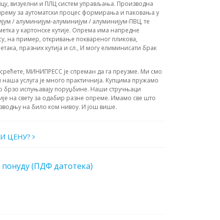
ницу, визуелни и ПЛЦ систем управљања. Производна
 опрему за аутоматски процес формирања и паковања у
ум / алуминијум-алуминијум / алуминијум-ПВЦ, те
етка у картонске кутије. Опрема има напредне
су, на пример, откривање поквареног пликова,
етака, празних кутија и сл., И могу елиминисати брак
усрећете, МИНИПРЕСС је спреман да га преузме. Ми смо
 наша услуга је много практичнија. Купцима пружамо
о брзо испуњавају поруџбине. Наши стручњаци
ије на свету за одабир разне опреме. Имамо све што
зводњу на било ком нивоу. И још више.
И ЦЕНУ?
 понуду (ПДФ датотека)