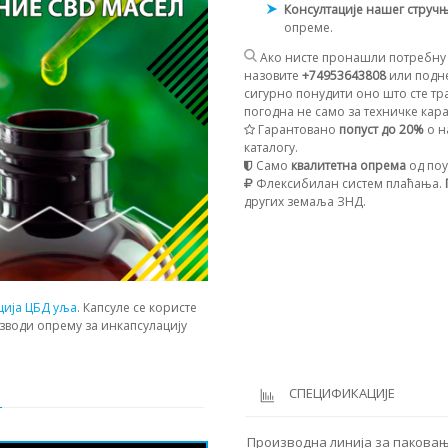
Консултације нашег струч
опреме.
Ако нисте пронашли потребну 
назовите
+74953643808
или подне
сигурно понудити оно што сте тр
погодна не само за техничке карак
Гарантовано
попуст до 20%
о н
каталогу.
Само
квалитетна опрема
од поу
Флексибилан систем плаћања.
других земаља ЗНД.
ција ЦБД уља
. Капсуле се користе
зводи опрему за инкапсулацију
И
СПЕЦИФИКАЦИЈЕ
Производна линија за паковањ