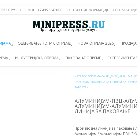
РЕСС.РУ
ТЕЛЕФОН:
+7 495 364 3808
КОНТАКТ ИНФОРМАЦИЈЕ
О КОМПАНИЈ
Препоручује се поуздана услуга
ИЈАМА
ОЦЕЊИВАЊЕ ТОП-10 ОПРЕМЕ
НОВА ОПРЕМА 2026
ПРОДАЈ
РЕМА
ИНДУСТРИЈСКА ОПРЕМА
ПАКОВАЊЕ ОПРЕМЕ
ЕКСПЕРИМЕНТА
КАТАЛОГ
/
ОПРЕМА СА РЕЦЕНЗИЈАМА
/
МАШИ
ПАКОВАЊЕ ПЛОЧИЦА СА ТЕЧНИМ КАПСУЛАМ
ТАБЛЕТА
/
АЛУМИНИЈУМ-ПВЦ-АЛУМ
АЛУМИНИЈУМ-АЛУМИНИЈ
ЛИНИЈА ЗА ПАКОВАЊЕ
Производна линија за паковање 
Алуминијум / Алуминијум-ПВЦ ЗК