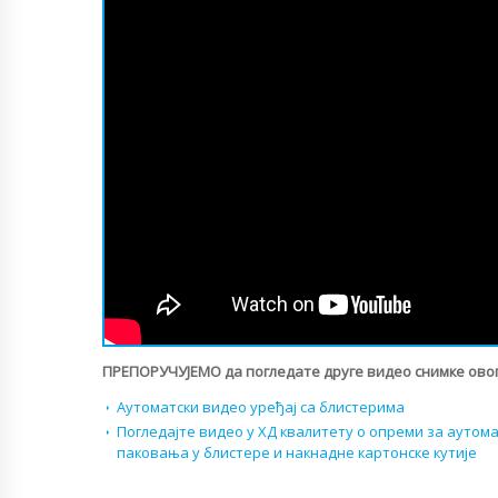
ПРЕПОРУЧУЈЕМО да погледате друге видео снимке овог
Аутоматски видео уређај са блистерима
Погледајте видео у ХД квалитету о опреми за аутом
паковања у блистере и накнадне картонске кутије