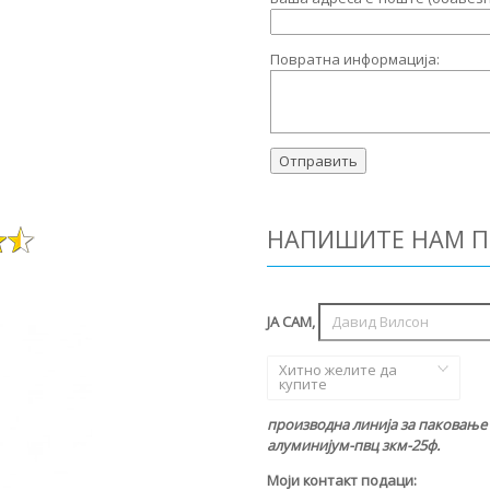
Повратна информација:
НАПИШИТЕ НАМ П
ЈА САМ,
Хитно желите да
купите
производна линија за паковање
алуминијум-пвц зкм-25ф.
Моји контакт подаци: