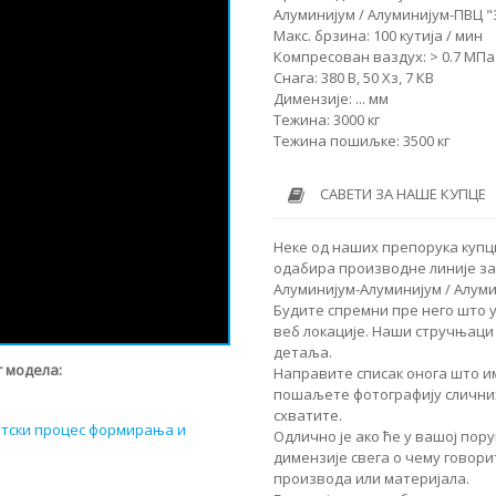
Алуминијум / Алуминијум-ПВЦ 
Макс. брзина: 100 кутија / мин
Компресован ваздух: > 0.7 МПа
Снага: 380 В, 50 Хз, 7 КВ
Димензије: ... мм
Тежина: 3000 кг
Тежина пошиљке: 3500 кг
САВЕТИ ЗА НАШЕ КУПЦЕ
Неке од наших препорука купц
одабира производне линије за
Алуминијум-Алуминијум / Алум
Будите спремни пре него што 
веб локације. Наши стручњаци 
детаља.
 модела:
Направите списак онога што им
пошаљете фотографију сличних
схватите.
атски процес формирања и
Одлично је ако ће у вашој по
димензије свега о чему говори
производа или материјала.