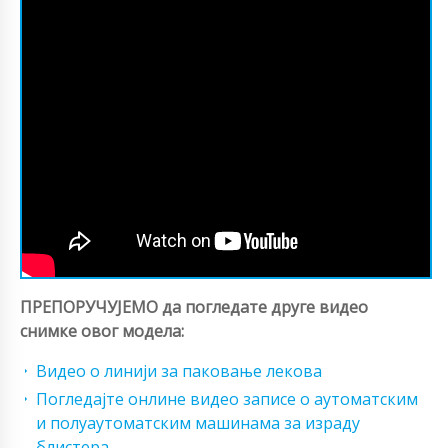
ПРЕПОРУЧУЈЕМО да погледате друге видео
снимке овог модела:
Видео о линији за паковање лекова
Погледајте онлине видео записе о аутоматским
и полуаутоматским машинама за израду
блистера