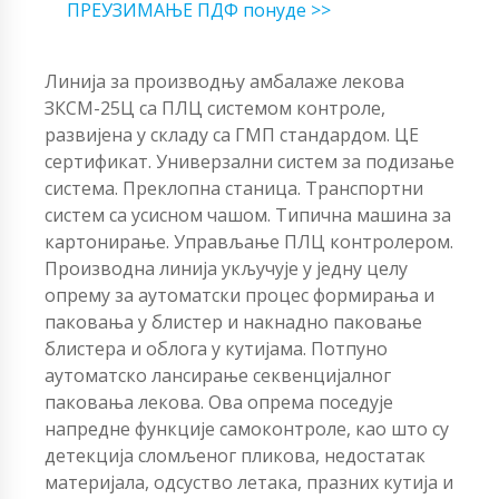
ПРЕУЗИМАЊЕ ПДФ понуде >>
Линија за производњу амбалаже лекова
ЗКСМ-25Ц са ПЛЦ системом контроле,
развијена у складу са ГМП стандардом. ЦЕ
сертификат. Универзални систем за подизање
система. Преклопна станица. Транспортни
систем са усисном чашом. Типична машина за
картонирање. Управљање ПЛЦ контролером.
Производна линија укључује у једну целу
опрему за аутоматски процес формирања и
паковања у блистер и накнадно паковање
блистера и облога у кутијама. Потпуно
аутоматско лансирање секвенцијалног
паковања лекова. Ова опрема поседује
напредне функције самоконтроле, као што су
детекција сломљеног пликова, недостатак
материјала, одсуство летака, празних кутија и