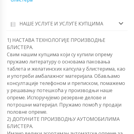
НАШЕ УСЛУГЕ И УСЛУГЕ КУПЦИМА
1) НАСТАВА ТЕХНОЛОГИЈЕ ПРОИЗВОДЊЕ
БЛИСТЕРА.
Свим нашим купцима који су купили опрему
пружамо литературу о основама паковања
таблета и желатинских капсула у блистерима, као
и употреби амбалажног материјала. Обављамо
консултације телефоном и преписком, помажемо
у решавању потешкоћа у производњи наше
опреме. Испоручујемо резервне делове и
потрошни материјал. Пружамо помоћ у продаји
половне опреме.
2) ДОПУНИТЕ ПРОИЗВОДЊУ АУТОМОБИЛИМА
БЛИСТЕРА.
Имамо велики асортиман аутоматске опреме за