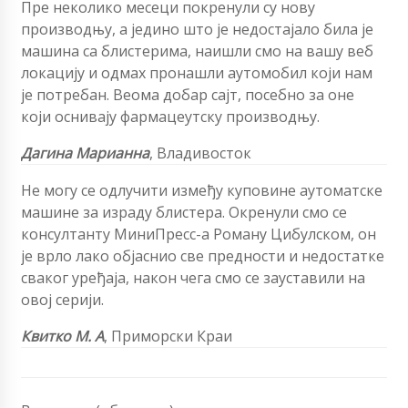
Пре неколико месеци покренули су нову
производњу, а једино што је недостајало била је
машина са блистерима, наишли смо на вашу веб
локацију и одмах пронашли аутомобил који нам
је потребан. Веома добар сајт, посебно за оне
који оснивају фармацеутску производњу.
Дагина Марианна
,
Владивосток
Не могу се одлучити између куповине аутоматске
машине за израду блистера. Окренули смо се
консултанту МиниПресс-а Роману Цибулском, он
је врло лако објаснио све предности и недостатке
сваког уређаја, након чега смо се зауставили на
овој серији.
Квитко М. А
, Приморски Краи