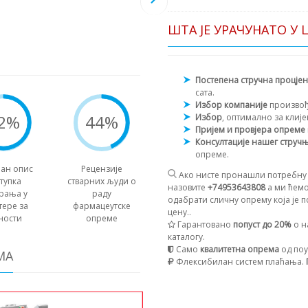
ШТА ЈЕ УРАЧУНАТО У 
Постепена стручна процје
сата.
Избор компаније
произво
2%
44%
Избор
, оптимално за клиј
Пријем и провјера опреме
Консултације нашег струч
опреме.
ан опис
Рецензије
Ако нисте пронашли потребну 
тупка
стварних људи о
назовите
+74953643808
а ми ћемо
рања у
раду
одабрати сличну опрему која је п
тере за
фармацеутске
цену..
ности
опреме
Гарантовано
попуст до 20%
о н
каталогу.
Само
квалитетна опрема
од поу
МА
Флексибилан систем плаћања.