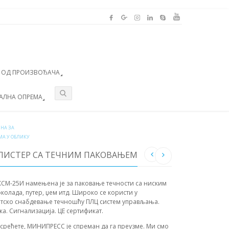
А ОД ПРОИЗВОЂАЧА
АЛНА ОПРЕМА
НА ЗА
А У ОБЛИКУ
БЛИСТЕР СА ТЕЧНИМ ПАКОВАЊЕМ
СМ-25И намењена је за паковање течности са ниским
околада, путер, џем итд. Широко се користи у
атско снабдевање течношћу ПЛЦ систем управљања.
ка. Сигнализација. ЦЕ сертификат.
усрећете, МИНИПРЕСС је спреман да га преузме. Ми смо