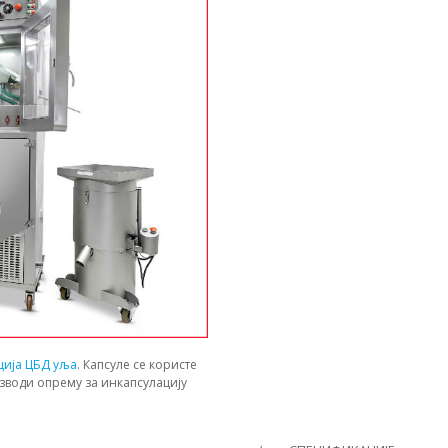
ција ЦБД уља
. Капсуле се користе
зводи опрему за инкапсулацију