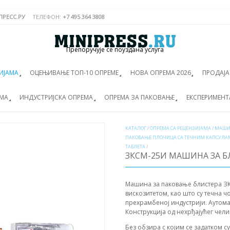
РЕСС.РУ
ТЕЛЕФОН:
+7 495 364 3808
Препоручује се поуздана услуга
ИЈАМА
ОЦЕЊИВАЊЕ ТОП-10 ОПРЕМЕ
НОВА ОПРЕМА 2026
ПРОДАЈ
ЕМА
ИНДУСТРИЈСКА ОПРЕМА
ОПРЕМА ЗА ПАКОВАЊЕ
ЕКСПЕРИМЕНТ
КАТАЛОГ
/
ОПРЕМА СА РЕЦЕНЗИЈАМА
/
МАШИ
ПАКОВАЊЕ ПЛОЧИЦА СА ТЕЧНИМ КАПСУЛАМ
ТАБЛЕТА
/
ЗКСМ-25И МАШИНА ЗА 
Машина за паковање блистера ЗК
вискозитетом, као што су течна ч
прехрамбеној индустрији. Аутом
Конструкција од нехрђајућег чели
Без обзира с којим се задатком с