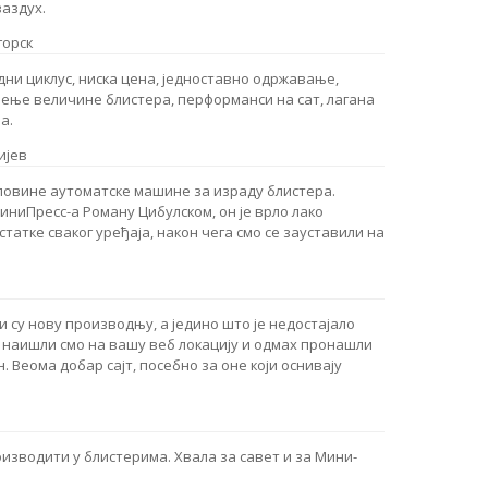
аздух.
орск
дни циклус, ниска цена, једноставно одржавање,
чење величине блистера, перформанси на сат, лагана
а.
ијев
уповине аутоматске машине за израду блистера.
иниПресс-а Роману Цибулском, он је врло лако
татке сваког уређаја, након чега смо се зауставили на
 су нову производњу, а једино што је недостајало
, наишли смо на вашу веб локацију и одмах пронашли
. Веома добар сајт, посебно за оне који оснивају
оизводити у блистерима. Хвала за савет и за Мини-