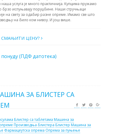
 наша услуга је много практичнија. Купцима пружамо
о брзо испуњавају поруџбине. Наши стручњаци
ије на свету за одабир разне опреме. Имамо све што
зводњу на било ком нивоу. И још више.
О СМАЊИТИ ЦЕНУ?
 понуду (ПДФ датотека)
МАШИНА ЗА БЛИСТЕР СА
ЊЕМ
псулама
Блистер са таблетама
Машина за
 опреме
Производња блистера
Блистер
Машина за
ње
Фармацеутска опрема
Опрема за пуњење