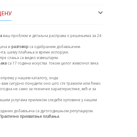
ЦЕНУ
на
ваш проблем и детаљна расправа о решењима за 24
ђача и
разговор
са одабраним добављачем.
ента, шему плаћања и време испоруке.
пре слања са видео извештајем.
њака
са 17 година искуства
током целог животног века
опрему у нашем каталогу, онда
 вам сигурно понудити оно што сте тражили или ћемо
огодна не само за техничке карактеристике, већ и за
ашим услугама приликом следеће куповине у нашем
зданих добављача са дугогодишњом репутацијом.
Практично прихватање плаћања
.