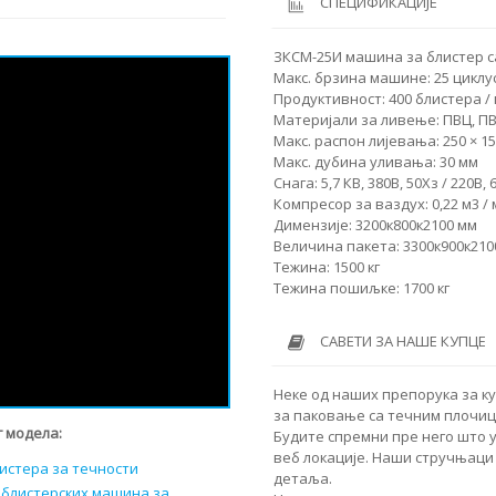
СПЕЦИФИКАЦИЈЕ
ЗКСМ-25И машина за блистер 
Макс. брзина машине: 25 циклу
Продуктивност: 400 блистера /
Материјали за ливење: ПВЦ, ПВ
Макс. распон лијевања: 250 × 1
Макс. дубина уливања: 30 мм
Снага: 5,7 КВ, 380В, 50Хз / 220В, 
Компресор за ваздух: 0,22 м3 /
Димензије: 3200к800к2100 мм
Величина пакета: 3300к900к210
Тежина: 1500 кг
Тежина пошиљке: 1700 кг
САВЕТИ ЗА НАШЕ КУПЦЕ
Неке од наших препорука за к
за паковање са течним плочиц
 модела:
Будите спремни пре него што 
веб локације. Наши стручњаци 
истера за течности
детаља.
 блистерских машина за