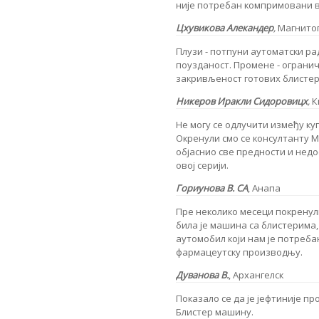
није потребан компримовани в
Цхувикова Алекандер
,
Магнитог
Плузи - потпуни аутоматски ра
поузданост. Промене - ограни
закривљеност готових блистер
Никеров Иракли Сидоровицх
,
К
Не могу се одлучити између к
Окренули смо се консултанту М
објаснио све предности и недос
овој серији.
Гориунова В.
СА
, Анапа
Пре неколико месеци покренули
била је машина са блистерима
аутомобил који нам је потребан
фармацеутску производњу.
Дуванова В.
,
Архангелск
Показало се да је јефтиније пр
Блистер машину.