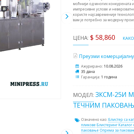
моћнији од многих конкурената и
импресивне услове и невероватн
користе најсавременије технолог
вам је потребно за модерну прои
$ 58,860
ЦЕНА:
КАК
Преузми комерцијалну
Ажурирано:
10.08.2026
35 дана
Гаранција:
1 година
ЗКСМ-25И 
МОДЕЛ:
ТЕЧНИМ ПАКОВА
Означено као:
Блистер са ка
пликове
Блистеринг
Каталог
паковање
Опрема за пакова