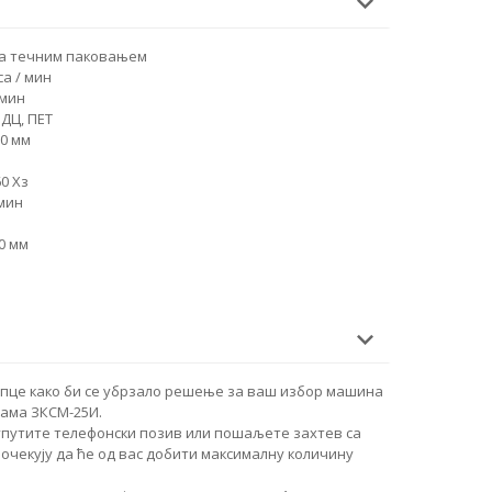
са течним паковањем
са / мин
 мин
ДЦ, ПЕТ
50 мм
60 Хз
 мин
0 мм
упце како би се убрзало решење за ваш избор машина
ама ЗКСМ-25И.
упутите телефонски позив или пошаљете захтев са
очекују да ће од вас добити максималну количину