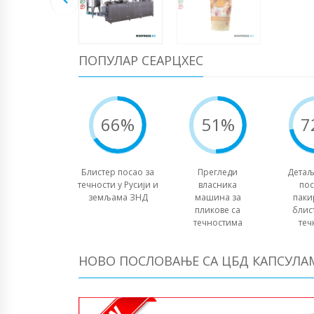
ПОПУЛАР СЕАРЦХЕС
66%
51%
7
Блистер посао за
Прегледи
Детаљ
течности у Русији и
власника
пос
земљама ЗНД
машина за
паки
пликове са
блис
течностима
теч
НОВО ПОСЛОВАЊЕ СА ЦБД КАПСУЛА