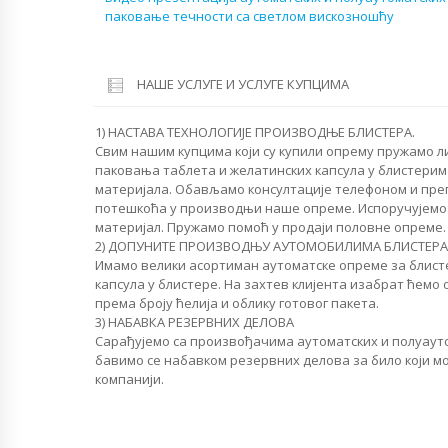
паковање течности са светлом вискозношћу
НАШЕ УСЛУГЕ И УСЛУГЕ КУПЦИМА
1) НАСТАВА ТЕХНОЛОГИЈЕ ПРОИЗВОДЊЕ БЛИСТЕРА.
Свим нашим купцима који су купили опрему пружамо л
паковања таблета и желатинских капсула у блистерим
материјала. Обављамо консултације телефоном и пр
потешкоћа у производњи наше опреме. Испоручујемо
материјал. Пружамо помоћ у продаји половне опреме.
2) ДОПУНИТЕ ПРОИЗВОДЊУ АУТОМОБИЛИМА БЛИСТЕРА
Имамо велики асортиман аутоматске опреме за блист
капсула у блистере. На захтев клијента изабрат ћем
према броју ћелија и облику готовог пакета.
3) НАБАВКА РЕЗЕРВНИХ ДЕЛОВА
Сарађујемо са произвођачима аутоматских и полуаут
бавимо се набавком резервних делова за било који м
компанији.