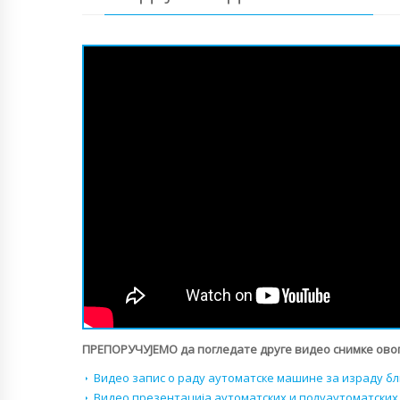
ПРЕПОРУЧУЈЕМО да погледате друге видео снимке овог
Видео запис о раду аутоматске машине за израду бл
Видео презентација аутоматских и полуаутоматских