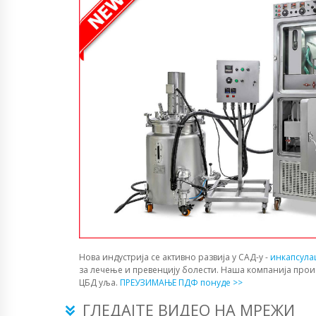
Нова индустрија се активно развија у САД-у -
инкапсула
за лечење и превенцију болести. Наша компанија прои
ЦБД уља.
ПРЕУЗИМАЊЕ ПДФ понуде >>
ГЛЕДАЈТЕ ВИДЕО НА МРЕЖИ