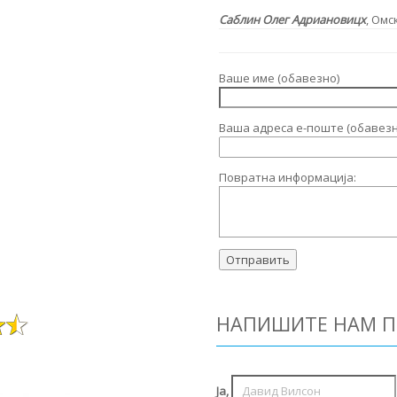
Саблин Олег Адриановицх
, Омс
Ваше име (обавезно)
Ваша адреса е-поште (обавезн
Повратна информација:
НАПИШИТЕ НАМ П
Ја,