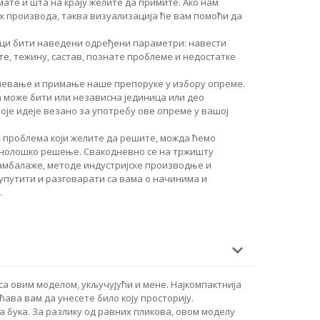
ате и шта на крају желите да примите. Ако нам
 производа, таква визуализација ће вам помоћи да
руци бити наведени одређени параметри: навести
те, тежину, састав, познате проблеме и недостатке
мевање и примање наше препоруке у избору опреме.
може бити или независна јединица или део
оје идеје везано за употребу ове опреме у вашој
 проблема који желите да решите, можда ћемо
хнолошко решење. Свакодневно се на тржишту
 амбалаже, методе индустријске производње и
 упутити и разговарати са вама о начинима и
.
а овим моделом, укључујући и мене. Најкомпактнија
ава вам да унесете било коју просторију.
 бука. За разлику од равних пликова, овом моделу