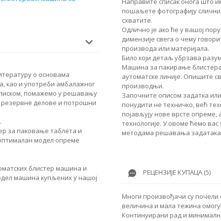
Направите списак онога што им
пошаљете фотографију сличних
схватите.
Одлично је ако ће у вашој по
димензије свега о чему говори
производа или материјала.
Било који детаљ убрзава разу
Машина за пакирање блистера 
итературу о основама
аутоматске линије. Опишите св
а, као и употреби амбалажног
производњи.
еписком, помажемо у решавању
Започните описом задатка или
 резервне делове и потрошни
понудити не техничко, већ те
појављују нове врсте опреме,
.
технологије. У овоме ћемо вас
ер за паковање таблета и
методама решавања задатака
о оптималан модел опреме
оматских блистер машина и
РЕЦЕНЗИЈЕ КУПАЦА (5)
одел машина купљених у нашој
Многи произвођачи су почели с
величина и мала тежина омогућ
Континуирани рад и минимална