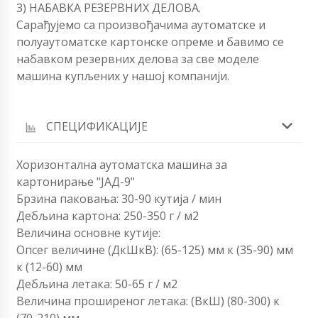
3) НАБАВКА РЕЗЕРВНИХ ДЕЛОВА.
Сарађујемо са произвођачима аутоматске и
полуаутоматске картонске опреме и бавимо се
набавком резервних делова за све моделе
машина купљених у нашој компанији.
СПЕЦИФИКАЦИЈЕ
Хоризонтална аутоматска машина за
картонирање "ЈАД-9"
Брзина паковања: 30-90 кутија / мин
Дебљина картона: 250-350 г / м2
Величина основне кутије:
Опсег величине (ДкШкВ): (65-125) мм к (35-90) мм
к (12-60) мм
Дебљина летака: 50-65 г / м2
Величина проширеног летака: (ВкШ) (80-300) к