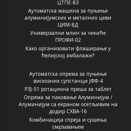
ЦТПЕ-83
Аутоматска машина за пуњење
алуминијумских и металних цеви
ЦИМ-8Д
Универзални млин за чекиће
ПРОФИ-02
Како организовати флаширање у
ћелијској амбалажи?
Аутоматска опрема за пуњење
вискозних супстанци ЈФФ-4
РЗЈ-51 ротациона преша за таблет
Опрема за паковање Алуминијум /
Алуминијум са екраном осетљивим на
додир СХВА-16
Комбинација спреја и сушења
смрзавањем