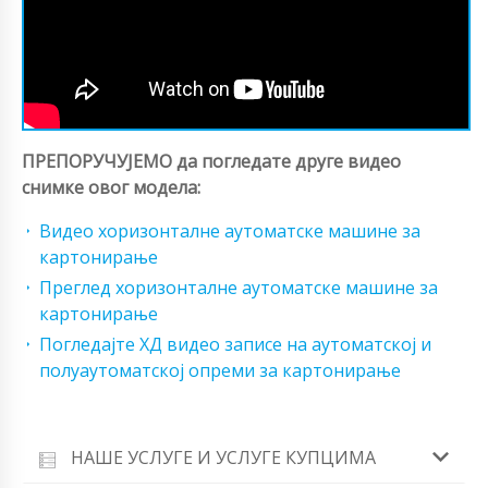
ПРЕПОРУЧУЈЕМО да погледате друге видео
снимке овог модела:
Видео хоризонталне аутоматске машине за
картонирање
Преглед хоризонталне аутоматске машине за
картонирање
Погледајте ХД видео записе на аутоматској и
полуаутоматској опреми за картонирање
НАШЕ УСЛУГЕ И УСЛУГЕ КУПЦИМА