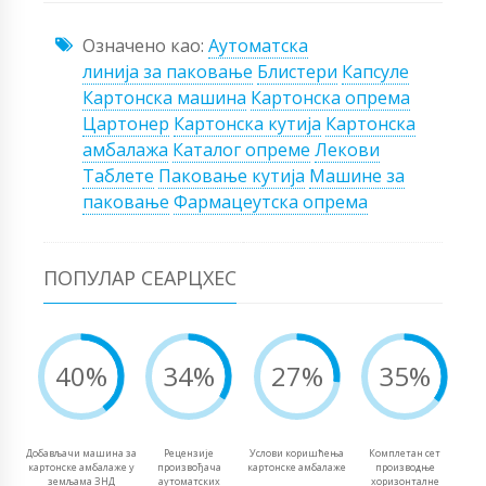
Означено као:
Аутоматска
линија за паковање
Блистери
Капсуле
Картонска машина
Картонска опрема
Цартонер
Картонска кутија
Картонска
амбалажа
Каталог опреме
Лекови
Таблете
Паковање кутија
Машине за
паковање
Фармацеутска опрема
ПОПУЛАР СЕАРЦХЕС
40%
34%
27%
35%
Добављачи машина за
Рецензије
Услови коришћења
Комплетан сет
картонске амбалаже у
произвођача
картонске амбалаже
производње
земљама ЗНД
аутоматских
хоризонталне