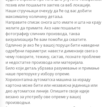
позив или пошаљете захтев са веб локације.
Наши стручњаци очекују да ће од вас добити
максималну количину детаља.
Направите списак онога што имате и шта на крају
желите да примите. Ако нам пошаљете
фотографију сличних производа, таква
визуализација ће вам помоћи да схватите.
Одлично је ако ће у вашој поруци бити наведени
одређени параметри: навести димензије свега о
чему говорите, тежину, састав, познате проблеме
и недостатке производа или материјала.
Било који детаљ убрзава разумевање и примање
наше препоруке у избору опреме.
Хоризонтална аутоматска машина за израду
картона може бити или независна јединица или
део аутоматске линије. Опишите своје идеје
везано за употребу ове опреме у вашој
производњи.