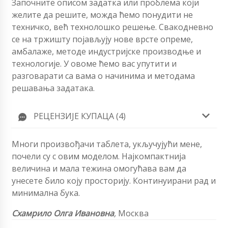
Започните описом задатка или проблема који
желите да решите, можда ћемо понудити не
техничко, већ технолошко решење. Свакодневно
се на тржишту појављују нове врсте опреме,
амбалаже, методе индустријске производње и
технологије. У овоме ћемо вас упутити и
разговарати са вама о начинима и методама
решавања задатака.
РЕЦЕНЗИЈЕ КУПАЦА (4)
Многи произвођачи таблета, укључујући мене,
почели су с овим моделом. Најкомпактнија
величина и мала тежина омогућава вам да
унесете било коју просторију. Континуирани рад и
минимална бука.
Схамрило Олга Ивановна
,
Москва