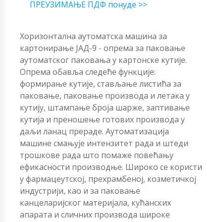
ПРЕУЗИМАЊЕ ПДФ понуде >>
Хоризонтална аутоматска машина за
картонирање ЈАД-9 - опрема за паковање
аутоматског паковања у картонске кутије.
Опрема обавља следеће функције:
формирање кутије, стављање листића за
паковање, паковање производа и летака у
кутију, штампање броја шарже, заптивање
кутија и преношење готових производа у
даљи ланац прераде. Аутоматизација
машине смањује интензитет рада и штеди
трошкове рада што помаже повећању
ефикасности производње. Широко се користи
у фармацеутској, прехрамбеној, козметичкој
индустрији, као и за паковање
канцеларијског материјала, кућанских
апарата и сличних производа широке