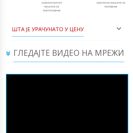
хоризонталних
картонске машине за
машина за
паковање
картонирање
ШТА ЈЕ УРАЧУНАТО У ЦЕНУ
ГЛЕДАЈТЕ ВИДЕО НА МРЕЖИ