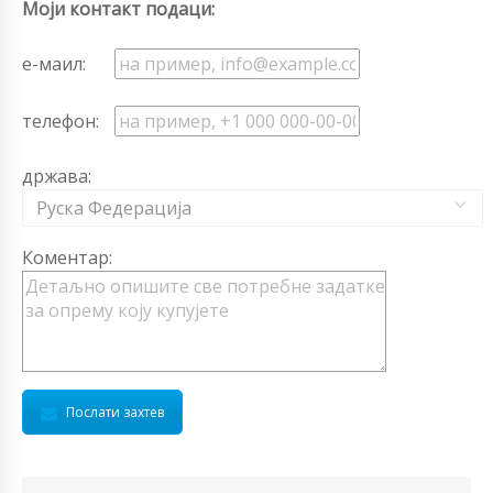
Моји контакт подаци:
е-маил:
телефон:
држава:
Руска Федерација
Коментар:
Послати захтев