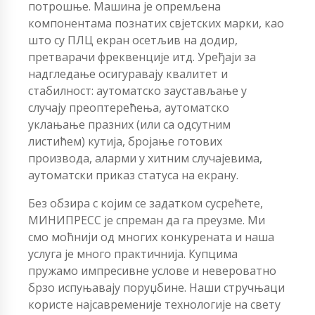
потрошње. Машина је опремљена
компонентама познатих свјетских марки, као
што су ПЛЦ екран осетљив на додир,
претварачи фреквенције итд. Уређаји за
надгледање осигуравају квалитет и
стабилност: аутоматско заустављање у
случају преоптерећења, аутоматско
уклањање празних (или са одсутним
листићем) кутија, бројање готових
производа, аларми у хитним случајевима,
аутоматски приказ статуса на екрану.
Без обзира с којим се задатком сусрећете,
МИНИПРЕСС је спреман да га преузме. Ми
смо моћнији од многих конкурената и наша
услуга је много практичнија. Купцима
пружамо импресивне услове и невероватно
брзо испуњавају поруџбине. Наши стручњаци
користе најсавременије технологије на свету