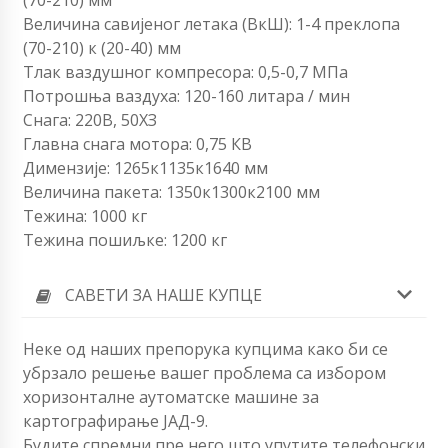
(70-210) мм
Величина савијеног летака (ВкШ): 1-4 преклопа
(70-210) к (20-40) мм
Тлак ваздушног компресора: 0,5-0,7 МПа
Потрошња ваздуха: 120-160 литара / мин
Снага: 220В, 50ХЗ
Главна снага мотора: 0,75 КВ
Димензије: 1265к1135к1640 мм
Величина пакета: 1350к1300к2100 мм
Тежина: 1000 кг
Тежина пошиљке: 1200 кг
САВЕТИ ЗА НАШЕ КУПЦЕ
Неке од наших препорука купцима како би се
убрзало решење вашег проблема са избором
хоризонталне аутоматске машине за
картографирање ЈАД-9.
Будите спремни пре него што упутите телефонски