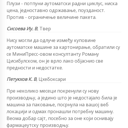
Плузи - потпуни аутоматски радни циклус, ниска
цена, једноставно одржавање, поузданост.
Против - ограничење величине пакета.
Сисоева Иу. В
,
Твер
Нису могли да одлуче између куповине
аутоматске машине за картонирање, обратили су
се МиниПресс-овом консултанту Роману
Цисибулском, он је врло лако објаснио све
предности и недостатке.
Петукхов К. В
,
Цхебоксари
Пре неколико месеци покренули су нову
производњу, а једино што је недостајало била је
машина за паковање, посрнула на вашој веб
локацији и одмах пронашли потребну машину.
Веома добар сајт, посебно за оне који оснивају
фармацеутску производњу.