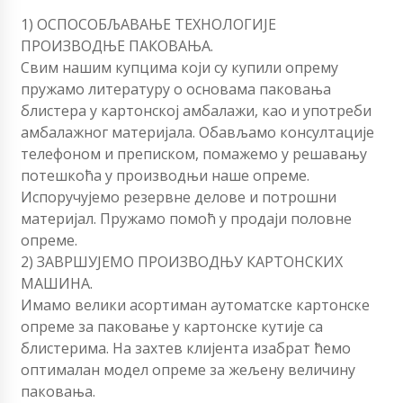
1) ОСПОСОБЉАВАЊЕ ТЕХНОЛОГИЈЕ
ПРОИЗВОДЊЕ ПАКОВАЊА.
Свим нашим купцима који су купили опрему
пружамо литературу о основама паковања
блистера у картонској амбалажи, као и употреби
амбалажног материјала. Обављамо консултације
телефоном и преписком, помажемо у решавању
потешкоћа у производњи наше опреме.
Испоручујемо резервне делове и потрошни
материјал. Пружамо помоћ у продаји половне
опреме.
2) ЗАВРШУЈЕМО ПРОИЗВОДЊУ КАРТОНСКИХ
МАШИНА.
Имамо велики асортиман аутоматске картонске
опреме за паковање у картонске кутије са
блистерима. На захтев клијента изабрат ћемо
оптималан модел опреме за жељену величину
паковања.