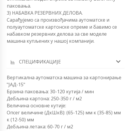
паковања.
3) НАБАВКА РЕЗЕРВНИХ ДЕЛОВА.
Сарађујемо са произвођачима аутоматске и
полуаутоматске картонске опреме и бавимо се
набавком резервних делова за све моделе
машина купљених у нашој компанији.
СПЕЦИФИКАЦИЈЕ
Вертикална аутоматска машина за картонирање
"ЈАД-15"
Брзина паковања: 30-120 кутија / мин
Дебљина картона: 250-350 г / м2
Величина основне кутије:
Опсег величине (ДкШкВ): (65-125) мм к (35-85) мм
к (12-50) мм
Дебљина летака: 60-70 г / м2