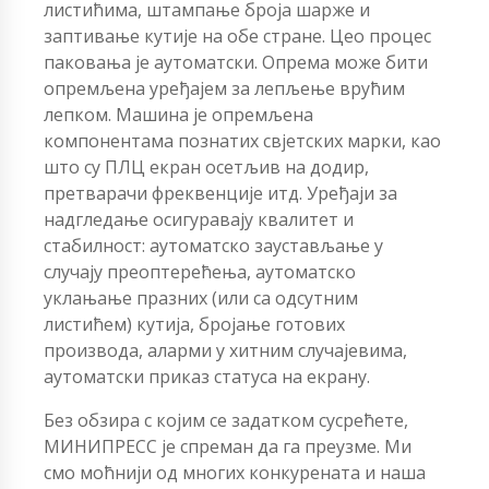
листићима, штампање броја шарже и
заптивање кутије на обе стране. Цео процес
паковања је аутоматски. Опрема може бити
опремљена уређајем за лепљење врућим
лепком. Машина је опремљена
компонентама познатих свјетских марки, као
што су ПЛЦ екран осетљив на додир,
претварачи фреквенције итд. Уређаји за
надгледање осигуравају квалитет и
стабилност: аутоматско заустављање у
случају преоптерећења, аутоматско
уклањање празних (или са одсутним
листићем) кутија, бројање готових
производа, аларми у хитним случајевима,
аутоматски приказ статуса на екрану.
Без обзира с којим се задатком сусрећете,
МИНИПРЕСС је спреман да га преузме. Ми
смо моћнији од многих конкурената и наша