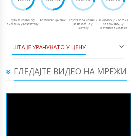
Купите картонску
Картонске критике
Упутство за машину
Технологије и опрема
амбалажу у Казахстану
за паковање у
за производњу
картону
картонске амбалаже
ШТА ЈЕ УРАЧУНАТО У ЦЕНУ
ГЛЕДАЈТЕ ВИДЕО НА МРЕЖИ