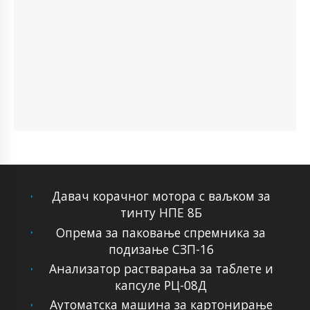
Давач корачног мотора с ваљком за
тинту НПЕ 8Б
Опрема за паковање спремника за
подизање СЗП-16
Анализатор растварања за таблете и
капсуле РЦ-08Д
Аутоматска машина за картонирање