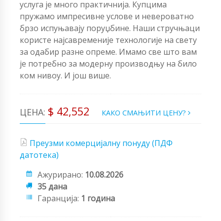
услуга је много практичнија. Купцима
пружамо импресивне услове и невероватно
брзо испуњавају поруџбине. Наши стручњаци
користе најсавременије технологије на свету
за одабир разне опреме. Имамо све што вам
је потребно за модерну производњу на било
ком нивоу. И још више.
$ 42,552
ЦЕНА:
КАКО СМАЊИТИ ЦЕНУ?
Преузми комерцијалну понуду (ПДФ
датотека)
Ажурирано:
10.08.2026
35 дана
Гаранција:
1 година