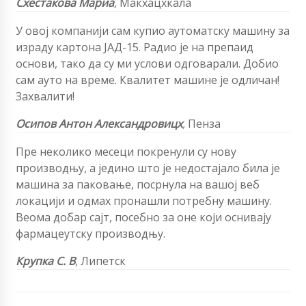
Схестакова Мариа
,
Макхацхкала
У овој компанији сам купио аутоматску машину за
израду картона ЈАД-15. Радио је на препаид
основи, тако да су ми услови одговарали. Добио
сам ауто на време. Квалитет машине је одличан!
Захвалити!
Осипов Антон Александровицх
,
Пенза
Пре неколико месеци покренули су нову
производњу, а једино што је недостајало била је
машина за паковање, посрнула на вашој веб
локацији и одмах пронашли потребну машину.
Веома добар сајт, посебно за оне који оснивају
фармацеутску производњу.
Крупка С. В
,
Липетск