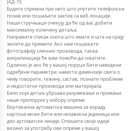
ЈАД-15.
Будите спремни пре него што упутите телефонски
позив или пошаљете захтев са веб локације.
Наши стручњаци очекују да ће од вас добити
максималну количину детаља.
Направите списак онога што имате и шта на крају
желите да примите. Ако нам пошаљете
фотографију сличних производа, таква
визуализација ће вам помоћи да схватите.
Одлично је ако ће у вашој поруци бити наведени
одређени параметри: навести димензије свега о
чему говорите, тежину, састав, познате проблеме
и недостатке производа или материјала.
Било који детаљ убрзава разумевање и примање
наше препоруке у избору опреме.
Вертикална аутоматска машина за израду
картона може бити или независна јединица или
део аутоматске линије. Опишите своје идеје
везано за употребу ове опреме у вашој