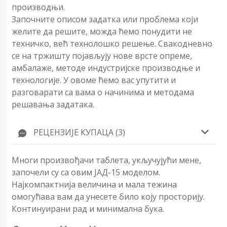
производњи.
Започните описом задатка или проблема који
желите да решите, можда ћемо понудити не
техничко, већ технолошко решење. Свакодневно
се на тржишту појављују нове врсте опреме,
амбалаже, методе индустријске производње и
технологије. У овоме ћемо вас упутити и
разговарати са вама о начинима и методама
решавања задатака.
РЕЦЕНЗИЈЕ КУПАЦА (3)
Многи произвођачи таблета, укључујући мене,
започели су са овим ЈАД-15 моделом.
Најкомпактнија величина и мала тежина
омогућава вам да унесете било коју просторију.
Континуирани рад и минимална бука.