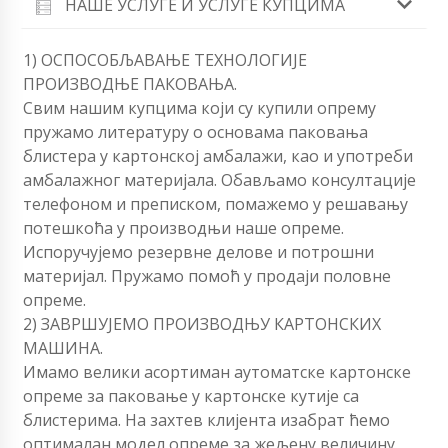
НАШЕ УСЛУГЕ И УСЛУГЕ КУПЦИМА
1) ОСПОСОБЉАВАЊЕ ТЕХНОЛОГИЈЕ
ПРОИЗВОДЊЕ ПАКОВАЊА.
Свим нашим купцима који су купили опрему
пружамо литературу о основама паковања
блистера у картонској амбалажи, као и употреби
амбалажног материјала. Обављамо консултације
телефоном и преписком, помажемо у решавању
потешкоћа у производњи наше опреме.
Испоручујемо резервне делове и потрошни
материјал. Пружамо помоћ у продаји половне
опреме.
2) ЗАВРШУЈЕМО ПРОИЗВОДЊУ КАРТОНСКИХ
МАШИНА.
Имамо велики асортиман аутоматске картонске
опреме за паковање у картонске кутије са
блистерима. На захтев клијента изабрат ћемо
оптималан модел опреме за жељену величину