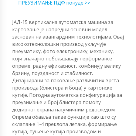
ПРЕУЗИМАЊЕ ПДФ понуде >>
ЈАД-15 вертикална аутоматска машина за
картовање је напредни основни модел
заснован на авангардним технологијама. Овај
високотехнолошки производ укључује
пнеуматику, фото електронику, механику,
који значајно побољшавају перформансе
опреме, радну ефикасност, комбинују велику
брзину, поузданост и стабилност.
Дизајнирани за паковање различитих врста
производа (блистера и боца) у картонске
кутије. Погодна аутоматска конфигурација за
преузимање и број блистера помоћу
додирног екрана насумичним редоследом.
Опрема обавља такве функције као што су
склапање 1-4 преклопа летака, формирање
кутија, пуњење кутија производом и