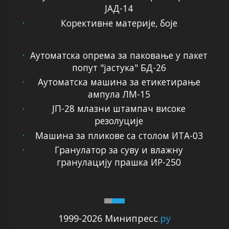
ЈАД-14
Корективне материје, боје
Аутоматска опрема за паковање у пакет
попут "јастука" БД-26
Аутоматска машина за етикетирање
ампула ЛМ-15
ЈП-28 млазни штампач високе
резолуције
Машина за пликове са столом ИТА-03
Гранулатор за суву и влажну
гранулацију прашка ИР-250
1999-2026 Минипресс
.ру