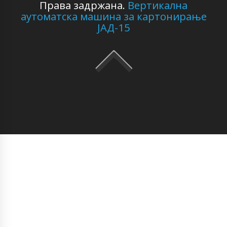
Права задржана.
Вертикална
аутоматска машина за картонирање
ЈАД-15