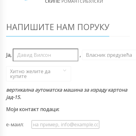
СКИПЕ:
РОМАНТСИБУЛСКИ
НАПИШИТЕ НАМ ПОРУКУ
Ја,
,
Власник предузећа
,
Хитно желите да
купите
вертикална аутоматска машина за израду картона
јад-15.
Моји контакт подаци:
е-маил: