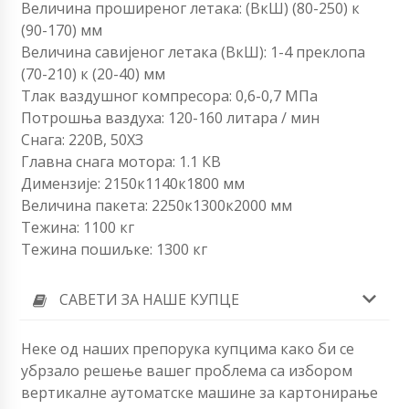
Величина проширеног летака: (ВкШ) (80-250) к
(90-170) мм
Величина савијеног летака (ВкШ): 1-4 преклопа
(70-210) к (20-40) мм
Тлак ваздушног компресора: 0,6-0,7 МПа
Потрошња ваздуха: 120-160 литара / мин
Снага: 220В, 50ХЗ
Главна снага мотора: 1.1 КВ
Димензије: 2150к1140к1800 мм
Величина пакета: 2250к1300к2000 мм
Тежина: 1100 кг
Тежина пошиљке: 1300 кг
САВЕТИ ЗА НАШЕ КУПЦЕ
Неке од наших препорука купцима како би се
убрзало решење вашег проблема са избором
вертикалне аутоматске машине за картонирање