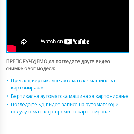
ПРЕПОРУЧУЈЕМО да погледате друге видео
снимке овог модела:
Преглед вертикалне аутоматске машине за
картонирање
Вертикална аутоматска машина за картонирање
Погледајте ХД видео записе на аутоматској и
полуаутоматској опреми за картонирање