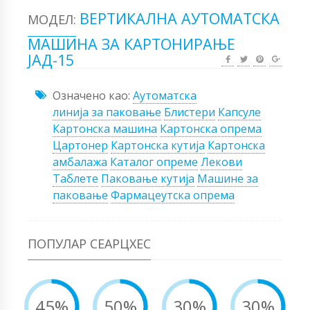
ВЕРТИКАЛНА АУТОМАТСКА
МОДЕЛ:
МАШИНА ЗА КАРТОНИРАЊЕ
ЈАД-15
Означено као:
Аутоматска
линија за паковање
Блистери
Капсуле
Картонска машина
Картонска опрема
Цартонер
Картонска кутија
Картонска
амбалажа
Каталог опреме
Лекови
Таблете
Паковање кутија
Машине за
паковање
Фармацеутска опрема
ПОПУЛАР СЕАРЦХЕС
45%
50%
30%
30%