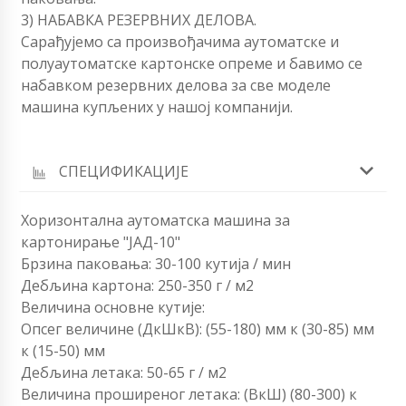
3) НАБАВКА РЕЗЕРВНИХ ДЕЛОВА.
Сарађујемо са произвођачима аутоматске и
полуаутоматске картонске опреме и бавимо се
набавком резервних делова за све моделе
машина купљених у нашој компанији.
СПЕЦИФИКАЦИЈЕ
Хоризонтална аутоматска машина за
картонирање "ЈАД-10"
Брзина паковања: 30-100 кутија / мин
Дебљина картона: 250-350 г / м2
Величина основне кутије:
Опсег величине (ДкШкВ): (55-180) мм к (30-85) мм
к (15-50) мм
Дебљина летака: 50-65 г / м2
Величина проширеног летака: (ВкШ) (80-300) к