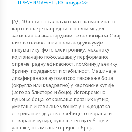
ПРЕУЗИМАЊЕ ПДФ понуде >>
ЈАД-10 хоризонтална аутоматска машина за
картовање је напредни основни модел
заснован на авангардним технологијама. Овај
високотехнолошки производ укључује
пнеуматику, фото електронику, механику,
који значајно побољшавају перформансе
опреме, радну ефикасност, комбинују велику
брзину, поузданост и стабилност. Машина је
дизајнирана за аутоматско паковање боца
(округло или квадратно) у картонске кутије
(исто за блистере и боце). Истовремено
пуњење боца, откривање празних кутија,
уметање и савијање улошка у 1-4 додатка,
откривање одсуства врећице, отварање и
отварање кутија, пуњење кутија у боце и
улошке, штампање серијског броја,