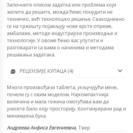
Започните описом задатка или проблема који
желите да решите, можда ћемо понудити не
техничко, већ технолошко решење. Свакодневно
се на тржишту појављују нове врсте опреме,
амбалаже, методе индустријске производње и
технологије. У овоме ћемо вас упутити и
разговарати са вама о начинима и методама
решавања задатака.
РЕЦЕНЗИЈЕ КУПАЦА (4)
Многи произвођачи таблета, укључујући мене,
почели су с овим моделом. Најкомпактнија
величина и мала тежина омогућава вам да
унесете било коју просторију. Континуирани рад и
минимална бука.
Андреева Анфиса Евгениевна
, Твер