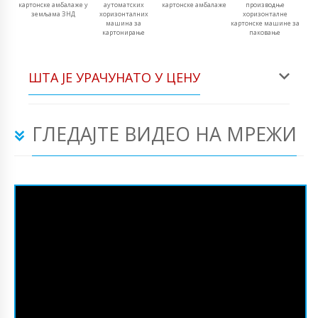
картонске амбалаже у
аутоматских
картонске амбалаже
производње
земљама ЗНД
хоризонталних
хоризонталне
машина за
картонске машине за
картонирање
паковање
ШТА ЈЕ УРАЧУНАТО У ЦЕНУ
ГЛЕДАЈТЕ ВИДЕО НА МРЕЖИ