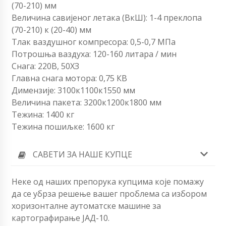
(70-210) мм
Величина савијеног летака (ВкШ): 1-4 преклопа
(70-210) к (20-40) мм
Тлак ваздушног компресора: 0,5-0,7 МПа
Потрошња ваздуха: 120-160 литара / мин
Снага: 220В, 50ХЗ
Главна снага мотора: 0,75 КВ
Димензије: 3100к1100к1550 мм
Величина пакета: 3200к1200к1800 мм
Тежина: 1400 кг
Тежина пошиљке: 1600 кг
САВЕТИ ЗА НАШЕ КУПЦЕ
Неке од наших препорука купцима које помажу
да се убрза решење вашег проблема са избором
хоризонталне аутоматске машине за
картографирање ЈАД-10.