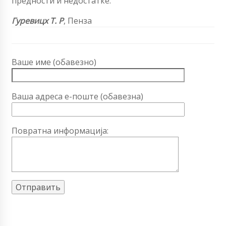
предности и недостатке.
Гуревицх Т. Р
,
Пенза
Ваше име (обавезно)
Ваша адреса е-поште (обавезна)
Повратна информација: