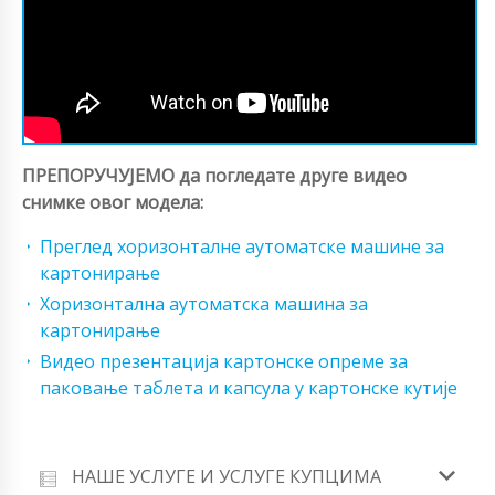
ПРЕПОРУЧУЈЕМО да погледате друге видео
снимке овог модела:
Преглед хоризонталне аутоматске машине за
картонирање
Хоризонтална аутоматска машина за
картонирање
Видео презентација картонске опреме за
паковање таблета и капсула у картонске кутије
НАШЕ УСЛУГЕ И УСЛУГЕ КУПЦИМА