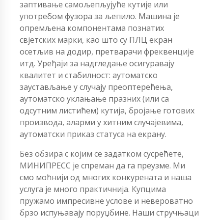
заптивање самољепљујуће кутије или
употребом фузора за љепило. Машина је
опремљена компонентама познатих
свјетских марки, као што су ПЛЦ екран
осетљив на додир, претварачи фреквенције
итд. Уређаји за надгледање осигуравају
квалитет и стабилност: аутоматско
заустављање у случају преоптерећења,
аутоматско уклањање празних (или са
одсутним листићем) кутија, бројање готових
производа, аларми у хитним случајевима,
аутоматски приказ статуса на екрану.
Без обзира с којим се задатком сусрећете,
МИНИПРЕСС је спреман да га преузме. Ми
смо моћнији од многих конкурената и наша
услуга је много практичнија. Купцима
пружамо импресивне услове и невероватно
брзо испуњавају поруџбине. Наши стручњаци