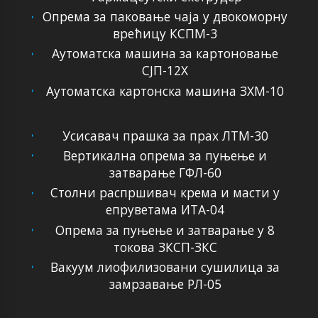
Опрема за паковање чаја у двокоморну
врећицу КСПМ-3
Аутоматска машина за картоновање
СЈП-12Х
Аутоматска картонска машина ЗХМ-10
Усисавач прашка за прах ЛТМ-30
Вертикална опрема за пуњење и
затварање ГФЛ-60
Столни распршивач крема и масти у
епруветама ИТА-04
Опрема за пуњење и затварање у 8
токова ЗКСП-ЗКС
Вакуум лиофилизовани сушилица за
замрзавање РЛ-05