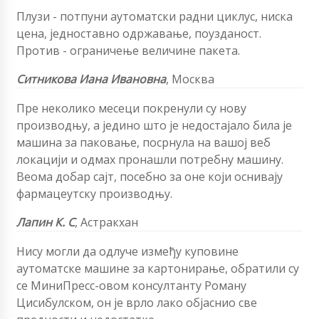
Плузи - потпуни аутоматски радни циклус, ниска
цена, једноставно одржавање, поузданост.
Против - ограничење величине пакета.
Ситникова Иана Ивановна
, Москва
Пре неколико месеци покренули су нову
производњу, а једино што је недостајало била је
машина за паковање, посрнула на вашој веб
локацији и одмах пронашли потребну машину.
Веома добар сајт, посебно за оне који оснивају
фармацеутску производњу.
Лапин К. С
,
Астракхан
Нису могли да одлуче између куповине
аутоматске машине за картонирање, обратили су
се МиниПресс-овом консултанту Роману
Цисибулском, он је врло лако објаснио све