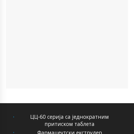
ЦЦ-60 серија са једнократним
притиском таблета
Фармацеутски екструдер