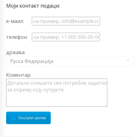
Моји контакт подаци:
е-маил:
телефон:
држава:
Руска Федерација
Коментар:
Послати захтев