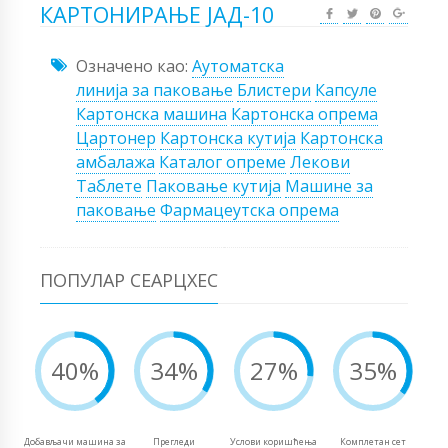
КАРТОНИРАЊЕ ЈАД-10
Означено као:
Аутоматска
линија за паковање
Блистери
Капсуле
Картонска машина
Картонска опрема
Цартонер
Картонска кутија
Картонска
амбалажа
Каталог опреме
Лекови
Таблете
Паковање кутија
Машине за
паковање
Фармацеутска опрема
ПОПУЛАР СЕАРЦХЕС
40%
34%
27%
35%
Добављачи машина за
Прегледи
Услови коришћења
Комплетан сет