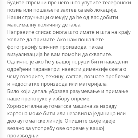
Будите спремни пре него што упутите телефонски
позив или пошаљете захтев са веб локације.
Наши стручњаци очекују да ће од вас добити
максималну количину детаља.
Направите списак онога што имате и шта на крају
желите да примите. Ако нам пошаљете
фотографију сличних производа, таква
визуализација ће вам помоћи да схватите.
Одлично је ако ће у вашој поруци бити наведени
одређени параметри: навести димензије свега о
чему говорите, тежину, састав, познате проблеме
и недостатке производа или материјала.
Било који детаљ убрзава разумевање и примање
наше препоруке у избору опреме.
Хоризонтална аутоматска машина за израду
картона може бити или независна јединица или
део аутоматске линије. Опишите своје идеје
везано за употребу ове опреме у вашој
производњи.