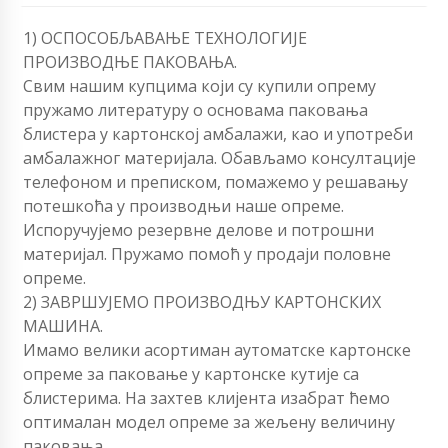
1) ОСПОСОБЉАВАЊЕ ТЕХНОЛОГИЈЕ
ПРОИЗВОДЊЕ ПАКОВАЊА.
Свим нашим купцима који су купили опрему
пружамо литературу о основама паковања
блистера у картонској амбалажи, као и употреби
амбалажног материјала. Обављамо консултације
телефоном и преписком, помажемо у решавању
потешкоћа у производњи наше опреме.
Испоручујемо резервне делове и потрошни
материјал. Пружамо помоћ у продаји половне
опреме.
2) ЗАВРШУЈЕМО ПРОИЗВОДЊУ КАРТОНСКИХ
МАШИНА.
Имамо велики асортиман аутоматске картонске
опреме за паковање у картонске кутије са
блистерима. На захтев клијента изабрат ћемо
оптималан модел опреме за жељену величину
паковања.