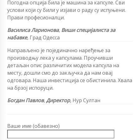
Погодна опција била је машина за капсуле. Сви
услови који су били у изјави о раду су испуњени.
Прави професионалци.
Василиса Ларионова
,
Виши специјалиста за
набавке
, Град Одесса
Направљено је појединачно наређење за
производњу лека у капсулама. Проучивши
детаљан опис различитих модела капсула на
месту, дошли смо до закључка да нам овај
одговара. Наша инвестиција се обистинила. Хвала
на брзој испоруци.
Богдан Павлов
,
Директор
, Нур Султан
Ваше име (обавезно)