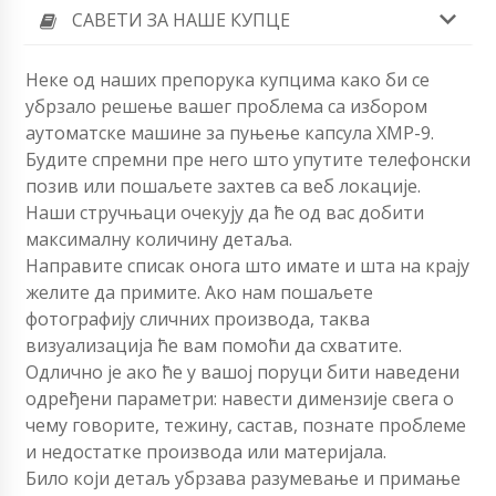
САВЕТИ ЗА НАШЕ КУПЦЕ
Неке од наших препорука купцима како би се
убрзало решење вашег проблема са избором
аутоматске машине за пуњење капсула ХМР-9.
Будите спремни пре него што упутите телефонски
позив или пошаљете захтев са веб локације.
Наши стручњаци очекују да ће од вас добити
максималну количину детаља.
Направите списак онога што имате и шта на крају
желите да примите. Ако нам пошаљете
фотографију сличних производа, таква
визуализација ће вам помоћи да схватите.
Одлично је ако ће у вашој поруци бити наведени
одређени параметри: навести димензије свега о
чему говорите, тежину, састав, познате проблеме
и недостатке производа или материјала.
Било који детаљ убрзава разумевање и примање