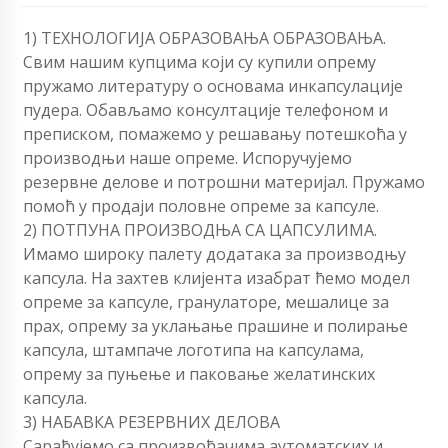
1) ТЕХНОЛОГИЈА ОБРАЗОВАЊА ОБРАЗОВАЊА.
Свим нашим купцима који су купили опрему
пружамо литературу о основама инкапсулације
пудера. Обављамо консултације телефоном и
преписком, помажемо у решавању потешкоћа у
производњи наше опреме. Испоручујемо
резервне делове и потрошни материјал. Пружамо
помоћ у продаји половне опреме за капсуле.
2) ПОТПУНА ПРОИЗВОДЊА СА ЦАПСУЛИМА.
Имамо широку палету додатака за производњу
капсула. На захтев клијента изабрат ћемо модел
опреме за капсуле, гранулаторе, мешалице за
прах, опрему за уклањање прашине и полирање
капсула, штампаче логотипа на капсулама,
опрему за пуњење и паковање желатинских
капсула.
3) НАБАВКА РЕЗЕРВНИХ ДЕЛОВА
Сарађујемо са произвођачима аутоматских и