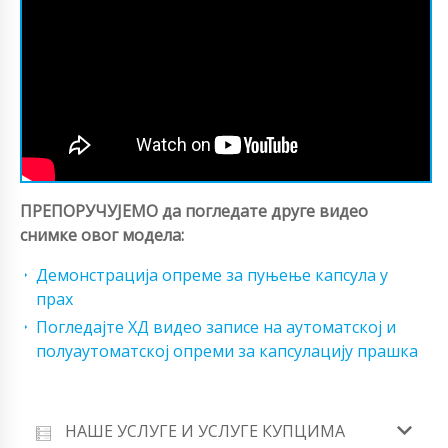
ПРЕПОРУЧУЈЕМО да погледате друге видео
снимке овог модела:
Демонстрација опреме за пуњење капсула у
прах
Погледајте ХД видео записе на аутоматској и
полуаутоматској опреми за капсулацију прашка
НАШЕ УСЛУГЕ И УСЛУГЕ КУПЦИМА