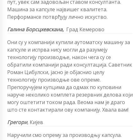
пут, увек сам задовољан ставом консултанта.
Машина за капсуле највишег квалитета.
Перформансе потврђују лично искуство.
Галина Борсцхевскаиа,
Град Кемерово
Они су у компанији купили аутоматску машину за
капсуле и испрва нису могли да разумеју
технологију производње, након чега су се
обратили компанији ради консултација. Саветник
Роман Цибулски, јасно је објаснио целу
технологију производње ове опреме.
Препоручујем купцима да одмах по куповини
наруче неколико комплета резервних делова који
могу оштетити током рада. Веома нам је драго
што сте контактирали ову компанију. Хвала вам!
Грегори
,
Кијев
Наручили смо опрему за производњу капсула.