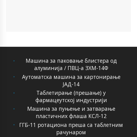
Машина за паковање блистера од
алуминија / ПВЦ-а ЗХМ-14Ф
Аутоматска машина за картонирање
ЈАД-14
Таблетирање (прешање) у
фармацеутској индустрији
Машина за пуњење и затварање
пластичних флаша КСЛ-12
ГГБ-11 ротациона преша са таблетним
рачунаром