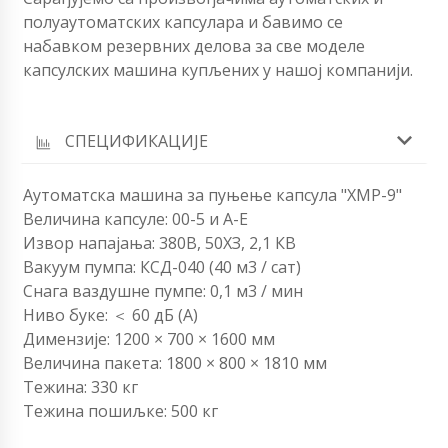
полуаутоматских капсулара и бавимо се
набавком резервних делова за све моделе
капсулских машина купљених у нашој компанији.
СПЕЦИФИКАЦИЈЕ
Аутоматска машина за пуњење капсула "ХМР-9"
Величина капсуле: 00-5 и А-Е
Извор напајања: 380В, 50ХЗ, 2,1 КВ
Вакуум пумпа: КСД-040 (40 м3 / сат)
Снага ваздушне пумпе: 0,1 м3 / мин
Ниво буке: ＜ 60 дБ (А)
Димензије: 1200 × 700 × 1600 мм
Величина пакета: 1800 × 800 × 1810 мм
Тежина: 330 кг
Тежина пошиљке: 500 кг