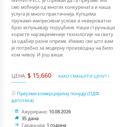
МИНИПРЕСС је спреман да га преузме. Ми
смо моћнији од многих конкурената и наша
услуга је много практичнија. Купцима
пружамо импресивне услове и невероватно
брзо испуњавају поруџбине. Наши стручњаци
користе најсавременије технологије на свету
за одабир разне опреме. Имамо све што вам
је потребно за модерну производњу на било
ком нивоу. И још више.
$ 15,660
ЦЕНА:
КАКО СМАЊИТИ ЦЕНУ?
Преузми комерцијалну понуду (ПДФ
датотека)
Ажурирано:
10.08.2026
35 дана
Гаранција:
1 година