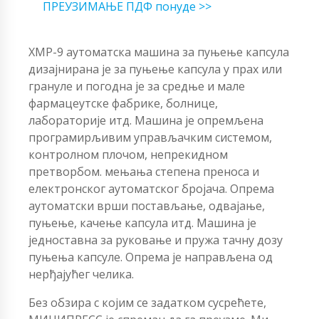
ПРЕУЗИМАЊЕ ПДФ понуде >>
ХМР-9 аутоматска машина за пуњење капсула
дизајнирана је за пуњење капсула у прах или
грануле и погодна је за средње и мале
фармацеутске фабрике, болнице,
лабораторије итд. Машина је опремљена
програмирљивим управљачким системом,
контролном плочом, непрекидном
претворбом. мењања степена преноса и
електронског аутоматског бројача. Опрема
аутоматски врши постављање, одвајање,
пуњење, качење капсула итд. Машина је
једноставна за руковање и пружа тачну дозу
пуњења капсуле. Опрема је направљена од
нерђајућег челика.
Без обзира с којим се задатком сусрећете,