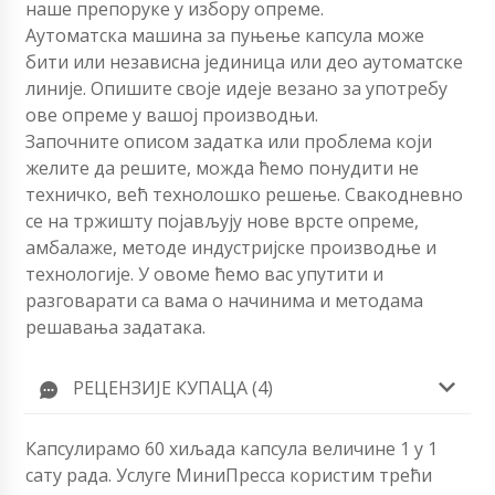
наше препоруке у избору опреме.
Аутоматска машина за пуњење капсула може
бити или независна јединица или део аутоматске
линије. Опишите своје идеје везано за употребу
ове опреме у вашој производњи.
Започните описом задатка или проблема који
желите да решите, можда ћемо понудити не
техничко, већ технолошко решење. Свакодневно
се на тржишту појављују нове врсте опреме,
амбалаже, методе индустријске производње и
технологије. У овоме ћемо вас упутити и
разговарати са вама о начинима и методама
решавања задатака.
РЕЦЕНЗИЈЕ КУПАЦА (4)
Капсулирамо 60 хиљада капсула величине 1 у 1
сату рада. Услуге МиниПресса користим трећи