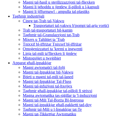
Magni tal-ħasil u sterilizzazzjoni tal-fliexken
Magni li jgħoddu u jimtlew il-pilloli u l-kapsuli
Magni li jiffurmawl - ampulla tal-plastiks
Tagħmir industrijali
Ċineg tat-Trab tal-Vakwu
Trasportaturi tal-vakwu b'pompi tal-arja vortiċi
Trab tal-trasportaturi bil-kamin
Tagħmir tal-Granulazzjoni tat-Trab
Mixers u Taħlitiet ta 'Trab
Tnixxif bl-iffriżar Tnixxef bl-iffriżar
Omoġenizzaturi ta 'kremi u ingwenti
Linja tal-mili ta'fliexken li jimlew
Mistoqsijiet u tweġibiet
Apparat għall-ippakkjar
Magni awtomatiċi tal-folji
Magni tal-Ippakkjar bil-Vakwu
Btieti u magni tal-mili tal-laned
Magni tal-Ippakkjar Tal-Fluss
Magni tal-infużjoni tal-ħxejjex
Tagħmir għall-ippakkjar tal-pilloli fi strixxi
Magna awtomatika tas-siġillar ta 'l-induzzjoni
Magni tal-Mili Tal-Borża Bl-Ingrossa
Magni tal-ippakkjar għall-pakketti tad-doy
Tagħmir tal-Mili u l-Ippakkjar tat-Te
Magni tat-Tikkettjar Awtomatiku