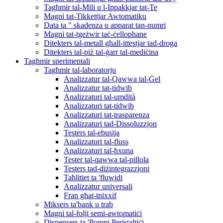
Tagħmir tal-Mili u l-Ippakkjar tat-Te
Magni tat-Tikkettjar Awtomatiku
Data ta " skadenza u apparat tan-numri
Magni tat-tgeżwir taċ-ċellophane
Ditekters tal-metall għall-ittestjar tad-droga
Ditekters tal-piż tal-ġarr tal-mediċina
Tagħmir sperimentali
Tagħmir tal-laboratorju
Analizzatur tal-Qawwa tal-Ġel
Analizzatur tat-tidwib
Analizzaturi tal-umdità
Analizzaturi tat-tidwib
Analizzaturi tat-trasparenza
Analizzaturi tad-Dissoluzzjon
Testers tal-ebusija
Analizzaturi tal-fluss
Analizzaturi tal-ħxuna
Tester tal-qawwa tal-pillola
Testers tad-diżintegrazzjoni
Taħlitiet ta 'fluwidi
Analizzatur universali
Fran għat-tnixxif
Miksers ta'bank u trab
Magni tal-folji semi-awtomatiċi
Dispensers ta 'Pompi Peristaltiċi