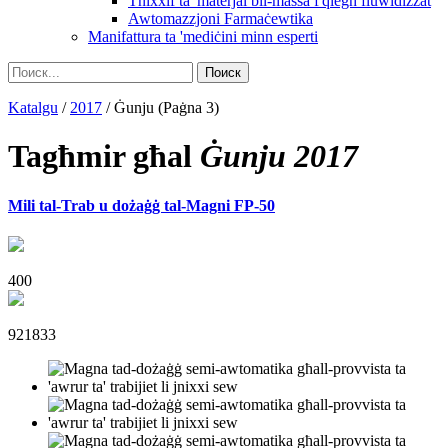
Tnixxif ta 'materjal bil-massa f'qiegħ fluwidizzat
Awtomazzjoni Farmaċewtika
Manifattura ta 'mediċini minn esperti
Katalgu
/
2017
/
Ġunju
(Paġna 3)
Tagħmir għal
Ġunju 2017
Mili tal-Trab u dożaġġ tal-Magni FP-50
400
921833