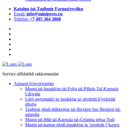
Katalgu tat-Tagħmir Farmaċewtiku
Email:
info@minipress.ru
Telefon:
+7 495 364 3808
Servizz affidabbli rakkomandat
Apparat b'reviżjonijiet
Magni tal-Ippakkjar tal-Folja tal-Pillola Tal-Kapsula
Likwida
Linji awtomatiċi ta 'ppakkjar ta' prodotti b'veloċità
għolja
Tagħmir għall-ittikkettjar tal-fliexken fuq fliexken tal-
ampulla
Magni tal-Mili tal-Kapsula tal-Ġelatina iebsa Trab
Magni tal-kartun għall-ippakkjar ta ’prodotti f’kaxex