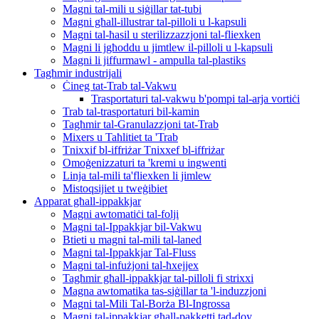
Magni tal-mili u siġillar tat-tubi
Magni għall-illustrar tal-pilloli u l-kapsuli
Magni tal-ħasil u sterilizzazzjoni tal-fliexken
Magni li jgħoddu u jimtlew il-pilloli u l-kapsuli
Magni li jiffurmawl - ampulla tal-plastiks
Tagħmir industrijali
Ċineg tat-Trab tal-Vakwu
Trasportaturi tal-vakwu b'pompi tal-arja vortiċi
Trab tal-trasportaturi bil-kamin
Tagħmir tal-Granulazzjoni tat-Trab
Mixers u Taħlitiet ta 'Trab
Tnixxif bl-iffriżar Tnixxef bl-iffriżar
Omoġenizzaturi ta 'kremi u ingwenti
Linja tal-mili ta'fliexken li jimlew
Mistoqsijiet u tweġibiet
Apparat għall-ippakkjar
Magni awtomatiċi tal-folji
Magni tal-Ippakkjar bil-Vakwu
Btieti u magni tal-mili tal-laned
Magni tal-Ippakkjar Tal-Fluss
Magni tal-infużjoni tal-ħxejjex
Tagħmir għall-ippakkjar tal-pilloli fi strixxi
Magna awtomatika tas-siġillar ta 'l-induzzjoni
Magni tal-Mili Tal-Borża Bl-Ingrossa
Magni tal-ippakkjar għall-pakketti tad-doy