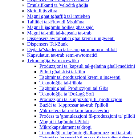
Emulsifikanti ta 'veloċità għolja
Skrin li jivvibra
Magni għat-tgħaffiġ tal-imtieħen
Taħlitiet tal-Fluwidi Msaħħna
Magni li jagħmlu boilies għas-sajd
Magni tal-mili tal-kapsula tat-trab
Dispensers awtomatiċi għal kremi u ingwenti
Dispensers Tal-Bank
Dejta ta''skadenza tal-istampar u numru tal-lott
Kapsulaturi tat-trab semi-awtomatiċi
Teknoloġija Farmaċewtika
Produzzjoni ta 'kapsuli tal-ġelatina għall-mediċini
Pilloli għall-kisi tal-film
Tagħmir tal-produzzjoni kremi u ingwenti
Teknoloġija tal-Pillola
Tagħmir għall-Produzzjoni tal-Ġibs
Teknoloġija ta 'Dożaġġ Soft
Produzzjoni ta 'suppożitorji fil-produzzjoni
Bażiċi ta 'l-ippressar tat-trab f'pilloli
Mikrosfera tal-pritkuni farmaċewtiċi
Proċess ta 'granulazzjoni fil-produzzjoni ta' pilloli
Magni li Jagħmlu l-Pilloli
Mikrokapsulament ta'drogi
Teknoloġiji u tagħmir għall-produzzjoni tat-trab