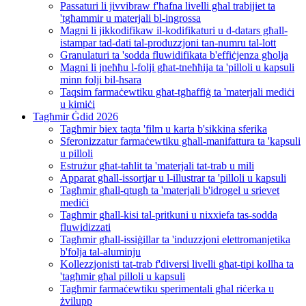
Passaturi li jivvibraw f'ħafna livelli għal trabijiet ta
'tgħammir u materjali bl-ingrossa
Magni li jikkodifikaw il-kodifikaturi u d-datars għall-
istampar tad-dati tal-produzzjoni tan-numru tal-lott
Granulaturi ta 'sodda fluwidifikata b'effiċjenza għolja
Magni li jneħħu l-folji għat-tneħħija ta 'pilloli u kapsuli
minn folji bil-ħsara
Taqsim farmaċewtiku għat-tgħaffiġ ta 'materjali mediċi
u kimiċi
Tagħmir Ġdid 2026
Tagħmir biex taqta 'film u karta b'sikkina sferika
Sferonizzatur farmaċewtiku għall-manifattura ta 'kapsuli
u pilloli
Estrużur għat-taħlit ta 'materjali tat-trab u mili
Apparat għall-issortjar u l-illustrar ta 'pilloli u kapsuli
Tagħmir għall-qtugħ ta 'materjali b'idrogel u srievet
mediċi
Tagħmir għall-kisi tal-pritkuni u nixxiefa tas-sodda
fluwidizzati
Tagħmir għall-issiġillar ta 'induzzjoni elettromanjetika
b'folja tal-aluminju
Kollezzjonisti tat-trab f'diversi livelli għat-tipi kollha ta
'tagħmir għal pilloli u kapsuli
Tagħmir farmaċewtiku sperimentali għal riċerka u
żvilupp