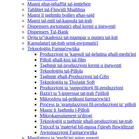
Magni għat-tgħaffiġ tal-imtieħen
Taħlitiet tal-Fluwidi Msaħħna
Magni li jagħmlu boilies għas-sajd
Magni tal-mili tal-kapsula tat-trab
Dispensers awtomatiċi għal kremi u ingwenti
Dispensers Tal-Bank
Dejta ta''skadenza tal-istampar u numru tal-lott
Kapsulaturi tat-trab semi-awtomatiċi
Teknoloġija Farmaċewtika
Produzzjoni ta 'kapsuli tal-ġelatina għall-mediċini
Pilloli għall-kisi tal-film
Tagħmir tal-produzzjoni kremi u ingwenti
Teknoloġija tal-Pillola
Tagħmir għall-Produzzjoni tal-Ġibs
Teknoloġija ta 'Dożaġġ Soft
Produzzjoni ta 'suppożitorji fil-produzzjoni
Bażiċi ta 'l-ippressar tat-trab f'pilloli
Mikrosfera tal-pritkuni farmaċewtiċi
Proċess ta 'granulazzjoni fil-produzzjoni ta' pilloli
Magni li Jagħmlu l-Pilloli
Mikrokapsulament ta'drogi
Teknoloġiji u tagħmir għall-produzzjoni tat-trab
Tnixxif ta 'materjal bil-massa f'qiegħ fluwidizzat
Awtomazzjoni Farmaċewtika
Manifattura ta 'mediċini minn esperti