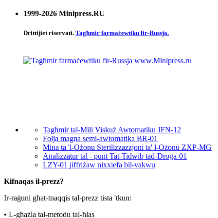
1999-2026 Minipress
.RU
Drittijiet riservati.
Tagħmir farmaċewtiku fir-Russja.
Tagħmir tal-Mili Viskuż Awtomatiku JFN-12
Folja magna semi-awtomatika BR-01
Mina ta 'l-Ożonu Sterilizzazzjoni ta' l-Ożonu ZXP-MG
Analizzatur tal - punt Tat-Tidwib tad-Droga-01
LZY-01 jiffriżaw nixxiefa bil-vakwu
Kifnaqas il-prezz?
Ir-raġuni għat-tnaqqis tal-prezz tista 'tkun:
• L-għażla tal-metodu tal-ħlas