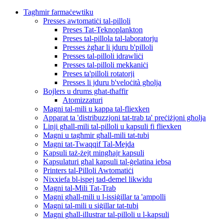
Tagħmir farmaċewtiku
Presses awtomatiċi tal-pilloli
Preses Tat-Teknoplankton
Preses tal-pillola tal-laboratorju
Presses żgħar li jduru b'pilloli
Presses tal-pilloli idrawliċi
Presses tal-pilloli mekkaniċi
Preses ta'pilloli rotatorji
Presses li jduru b'veloċità għolja
Bojlers u drums għat-tħaffir
Atomizzaturi
Magni tal-mili u kappa tal-fliexken
Apparat ta 'distribuzzjoni tat-trab ta' preċiżjoni għolja
Linji għall-mili tal-pilloli u kapsuli fi fliexken
Magni u tagħmir għall-mili tat-tubi
Magni tat-Twaqqif Tal-Mejda
Kapsuli taż-żejt mingħajr kapsuli
Kapsulaturi għal kapsuli tal-ġelatina iebsa
Printers tal-Pilloli Awtomatiċi
Nixxiefa bl-ispej tad-demel likwidu
Magni tal-Mili Tat-Trab
Magni għall-mili u l-issiġillar ta 'ampolli
Magni tal-mili u siġillar tat-tubi
Magni għall-illustrar tal-pilloli u l-kapsuli