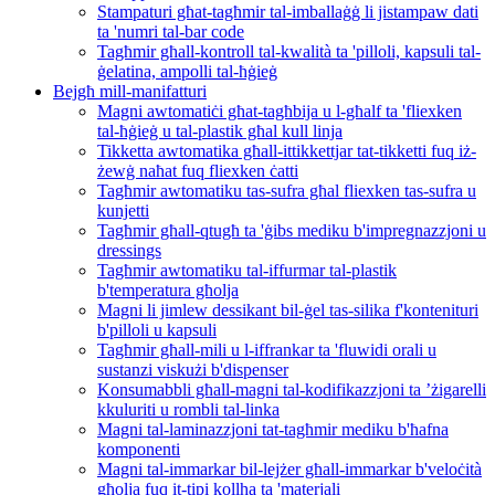
Stampaturi għat-tagħmir tal-imballaġġ li jistampaw dati
ta 'numri tal-bar code
Tagħmir għall-kontroll tal-kwalità ta 'pilloli, kapsuli tal-
ġelatina, ampolli tal-ħġieġ
Bejgħ mill-manifatturi
Magni awtomatiċi għat-tagħbija u l-għalf ta 'fliexken
tal-ħġieġ u tal-plastik għal kull linja
Tikketta awtomatika għall-ittikkettjar tat-tikketti fuq iż-
żewġ naħat fuq fliexken ċatti
Tagħmir awtomatiku tas-sufra għal fliexken tas-sufra u
kunjetti
Tagħmir għall-qtugħ ta 'ġibs mediku b'impregnazzjoni u
dressings
Tagħmir awtomatiku tal-iffurmar tal-plastik
b'temperatura għolja
Magni li jimlew dessikant bil-ġel tas-silika f'kontenituri
b'pilloli u kapsuli
Tagħmir għall-mili u l-iffrankar ta 'fluwidi orali u
sustanzi viskużi b'dispenser
Konsumabbli għall-magni tal-kodifikazzjoni ta ’żigarelli
kkuluriti u rombli tal-linka
Magni tal-laminazzjoni tat-tagħmir mediku b'ħafna
komponenti
Magni tal-immarkar bil-lejżer għall-immarkar b'veloċità
għolja fuq it-tipi kollha ta 'materjali