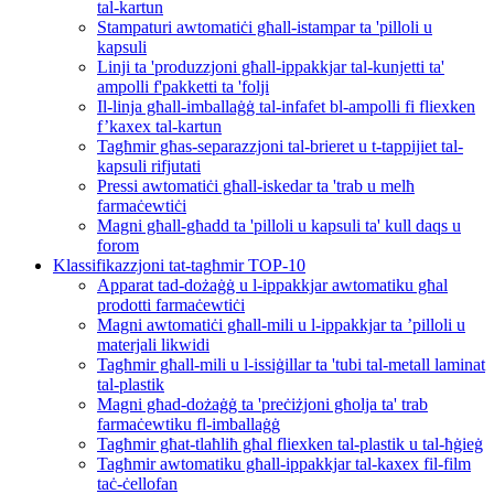
tal-kartun
Stampaturi awtomatiċi għall-istampar ta 'pilloli u
kapsuli
Linji ta 'produzzjoni għall-ippakkjar tal-kunjetti ta'
ampolli f'pakketti ta 'folji
Il-linja għall-imballaġġ tal-infafet bl-ampolli fi fliexken
f’kaxex tal-kartun
Tagħmir għas-separazzjoni tal-brieret u t-tappijiet tal-
kapsuli rifjutati
Pressi awtomatiċi għall-iskedar ta 'trab u melħ
farmaċewtiċi
Magni għall-għadd ta 'pilloli u kapsuli ta' kull daqs u
forom
Klassifikazzjoni tat-tagħmir TOP-10
Apparat tad-dożaġġ u l-ippakkjar awtomatiku għal
prodotti farmaċewtiċi
Magni awtomatiċi għall-mili u l-ippakkjar ta ’pilloli u
materjali likwidi
Tagħmir għall-mili u l-issiġillar ta 'tubi tal-metall laminat
tal-plastik
Magni għad-dożaġġ ta 'preċiżjoni għolja ta' trab
farmaċewtiku fl-imballaġġ
Tagħmir għat-tlaħliħ għal fliexken tal-plastik u tal-ħġieġ
Tagħmir awtomatiku għall-ippakkjar tal-kaxex fil-film
taċ-ċellofan