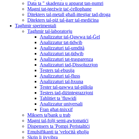
Data ta " skadenza u apparat tan-numri
Magni tat-tgeżwir taċ-ċellophane
Ditekters tal-metall għall-ittestjar tad-droga
Ditekters tal-piż tal-ġarr tal-mediċina
Tagħmir sperimentali
Tagħmir tal-laboratorju
Analizzatur tal-Qawwa tal-Ġel
Analizzatur tat-tidwib
Analizzaturi tal-umdità
Analizzaturi tat-tidwib
Analizzaturi tat-trasparenza
Analizzaturi tad-Dissoluzzjon
Testers tal-ebusija
Analizzaturi tal-fluss
Analizzaturi tal-ħxuna
Tester tal-qawwa tal-pillola
Testers tad-diżintegrazzjoni
Taħlitiet ta 'fluwidi
Analizzatur universali
Fran għat-tnixxif
Miksers ta'bank u trab
Magni tal-folji semi-awtomatiċi
Dispensers ta 'Pompi Peristaltiċi
Emulsifikanti ta 'veloċità għolja
Skrin li jivvibra