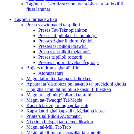
Tagħmir ta 'sterilizzazzjoni wara l-ħasil u t-tnixxif fi
fluss laminar
Tagħmir farmaċewtiku
Presses awtomatiċi tal-pilloli
Preses Tat-Teknoplankton
Preses tal-pillola tal-laboratorju
Presses żgħar li jduru b'pilloli
Presses tal-pilloli idrawliċi
Presses tal-pilloli mekkaniċi
Preses ta'pilloli rotatorji
Presses li jduru b'veloċità għolja
Bojlers u drums għat-tħaffir
Atomizzaturi
Magni tal-mili u kappa tal-fliexken
Apparat ta 'distribuzzjoni tat-trab ta' preċiżjoni għolja
Linji għall-mili tal-pilloli u kapsuli fi fliexken
Magni u tagħmir għall-mili tat-tubi
Magni tat-Twaqqif Tal-Mejda
Kapsuli taż-żejt mingħajr kapsuli
Kapsulaturi għal kapsuli tal-ġelatina iebsa
Printers tal-Pilloli Awtomatiċi
Nixxiefa bl-ispej tad-demel likwidu
Magni tal-Mili Tat-Trab
Magni għall-mili u l-issiġillar ta 'ampolli