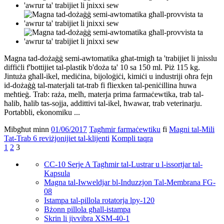
Magna tad-dożaġġ semi-awtomatika għat-tmigħ ta 'trabijiet li jnisslu
diffiċli f'bottijiet tal-plastik b'doża ta' 10 sa 150 ml. Piż 115 kg.
Jintuża għall-ikel, mediċina, bijoloġiċi, kimiċi u industriji oħra fejn
id-dożaġġ tal-materjali tat-trab fi fliexken tal-peniċillina huwa
meħtieġ. Trab: raża, melħ, materja prima farmaċewtika, trab tal-
ħalib, ħalib tas-sojja, addittivi tal-ikel, ħwawar, trab veterinarju.
Portabbli, ekonomiku ...
Mibgħut minn
01/06/2017
Tagħmir farmaċewtiku
fi
Magni tal-Mili
Tat-Trab
6 reviżjonijiet tal-klijenti
Kompli taqra
1
2
3
CC-10 Serje A Tagħmir tal-Lustrar u l-issortjar tal-
Kapsula
Magna tal-Iwweldjar bl-Induzzjon Tal-Membrana FG-
08
Istampa tal-pillola rotatorja lpy-120
Bżonn pillola għall-istampa
Skrin li jivvibra XSM-40-1